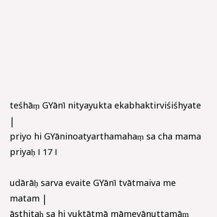
teśhāṃ GYānī nityayukta ekabhaktirviśiśhyate
|
priyo hi GYāninoatyarthamahaṃ sa cha mama
priyaḥ ‖ 17 ‖
udārāḥ sarva evaite GYānī tvātmaiva me
matam |
āsthitaḥ sa hi yuktātmā māmevānuttamāṃ