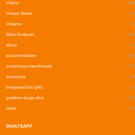
Videos
(54)
Vratam Books
(2)
Vratams
(1)
West Godavari
(18)
about
(1)
accommodation
(59)
annamayya keerthanalu
(71)
aryavysya
(1)
bhagavad Gia Q&S
(2)
goddess durga devi
(18)
kashi
(3)
WHATSAPP