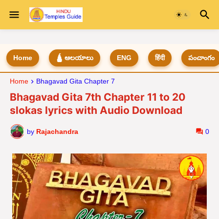
Home
🛕 ఆలయాలు
ENG
हिंदी
పంచాంగం
Home
Bhagavad Gita Chapter 7
Bhagavad Gita 7th Chapter 11 to 20
slokas lyrics with Audio Download
by
Rajachandra
0