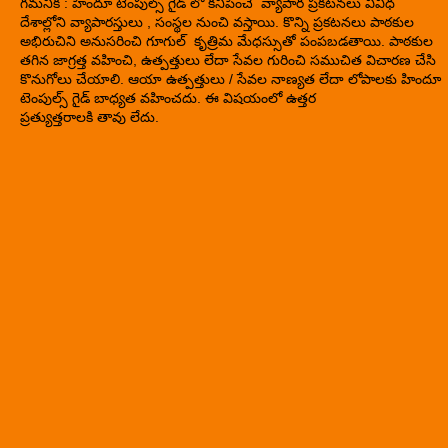
గమనిక : హిందూ టెంపుల్స్ గైడ్ లో కనిపించే వ్యాపార ప్రకటనలు వివిధ
దేశాల్లోని వ్యాపారస్తులు , సంస్థల నుంచి వస్తాయి. కొన్ని ప్రకటనలు పాఠకుల
అభిరుచిని అనుసరించి గూగుల్ కృత్రిమ మేధస్సుతో పంపబడతాయి. పాఠకుల
తగిన జాగ్రత్త వహించి, ఉత్పత్తులు లేదా సేవల గురించి సముచిత విచారణ చేసి
కొనుగోలు చేయాలి. ఆయా ఉత్పత్తులు / సేవల నాణ్యత లేదా లోపాలకు హిందూ
టెంపుల్స్ గైడ్ బాధ్యత వహించదు. ఈ విషయంలో ఉత్తర
ప్రత్యుత్తరాలకి తావు లేదు.