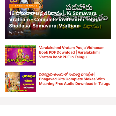
INTERESTING FACTS
16 సోమవారాల వ్రతవిధానం | 16 Somavara
Vratham - Complete Vratham in Telugu -
Shodasa-Somavara-Vratham
by
Chanti
Varalakshmi Vratam Pooja Vidhanam
Book PDF Download | Varalakshmi
Vratam Book PDF in Telugu
సరళమైన తెలుగు లో సంపూర్ణ భగవద్గీత |
Bhagavad Gita Complete Slokas With
Meaning Free Audio Download in Telugu