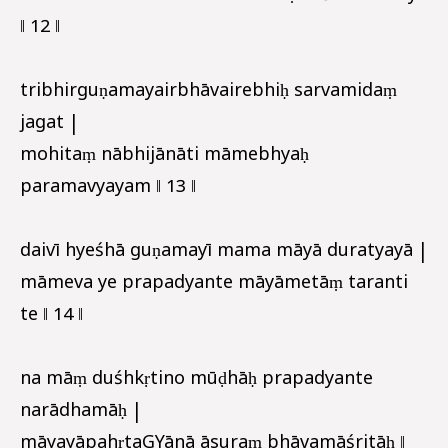
‖ 12 ‖
tribhirguṇamayairbhāvairebhiḥ sarvamidaṃ
jagat |
mohitaṃ nābhijānāti māmebhyaḥ
paramavyayam ‖ 13 ‖
daivī hyeśhā guṇamayī mama māyā duratyayā |
māmeva ye prapadyante māyāmetāṃ taranti
te ‖ 14 ‖
na māṃ duśhkṛtino mūḍhāḥ prapadyante
narādhamāḥ |
māyayāpahṛtaGYānā āsuraṃ bhāvamāśritāḥ ‖