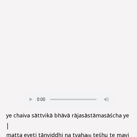
ye chaiva sāttvikā bhāvā rājasāstāmasāścha ye
|
matta eveti tānviddhi na tvahaṃ teśhu te mayi