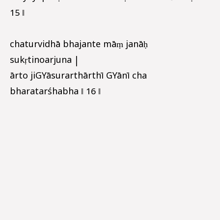
15 ‖
chaturvidhā bhajante māṃ janāḥ
sukṛtinoarjuna |
ārto jiGYāsurarthārthī GYānī cha
bharatarśhabha ‖ 16 ‖