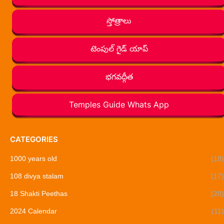
స్తోత్రాలు
టెంపుల్ గైడ్ యాప్
భగవద్గీత
Temples Guide Whats App
CATEGORIES
1000 years old
(18)
108 divya stalam
(17)
18 Shakti Peethas
(28)
2024 Calendar
(11)