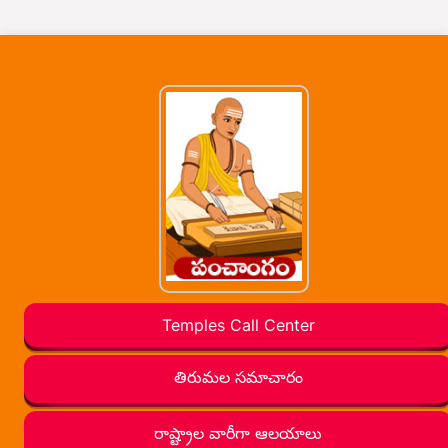
Temples Call Center
తిరుమల సమాచారం
రాష్ట్రాల వారీగా ఆలయాలు