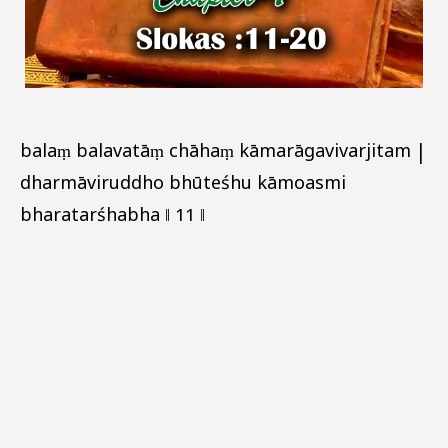
balaṃ balavatāṃ chāhaṃ kāmarāgavivarjitam |
dharmāviruddho bhūteśhu kāmoasmi
bharatarśhabha ‖ 11 ‖