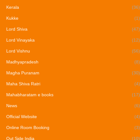
Kerala
(36)
Kukke
(1)
Lord Shiva
(47)
Lord Vinayaka
(12)
Lord Vishnu
(56)
Madhyapradesh
(8)
Magha Puranam
(30)
Maha Shiva Ratri
(4)
Mahabharatam e books
(17)
News
(6)
Official Website
(4)
Online Room Booking
(3)
Out Side India
(10)