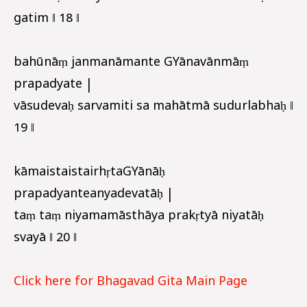
gatim ‖ 18 ‖
bahūnāṃ janmanāmante GYānavānmāṃ
prapadyate |
vāsudevaḥ sarvamiti sa mahātmā sudurlabhaḥ ‖
19 ‖
kāmaistaistairhṛtaGYānāḥ
prapadyanteanyadevatāḥ |
taṃ taṃ niyamamāsthāya prakṛtyā niyatāḥ
svayā ‖ 20 ‖
Click here for Bhagavad Gita Main Page