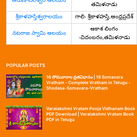
అరుణాచలేశ్వర ఆలయం
తమిళనాడు
శ్రీకాళహస్తిశ్వరాలయం
గాలి- శ్రీకాళహస్తి,ఆంధ్రప్రదేశ్
ఆకాశ లింగం
నటరాజ స్వామి ఆలయం
-చిదంబరం,తమిళనాడు
POPULAR POSTS
16 సోమవారాల వ్రతవిధానం | 16 Somavara
Vratham - Complete Vratham in Telugu -
Shodasa-Somavara-Vratham
Varalakshmi Vratam Pooja Vidhanam Book
PDF Download | Varalakshmi Vratam Book
PDF in Telugu