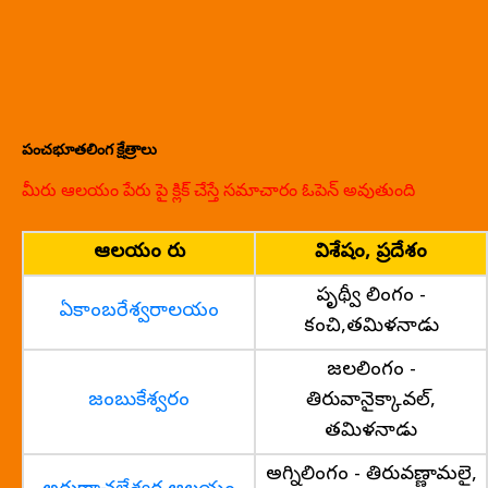
పంచభూతలింగ క్షేత్రాలు
మీరు ఆలయం పేరు పై క్లిక్ చేస్తే సమాచారం ఓపెన్ అవుతుంది
ఆలయం పేరు
విశేషం, ప్రదేశం
పృథ్వీ లింగం -
ఏకాంబరేశ్వరాలయం
కంచి,తమిళనాడు
జలలింగం -
జంబుకేశ్వరం
తిరువానైక్కావల్,
తమిళనాడు
అగ్నిలింగం - తిరువణ్ణామలై,