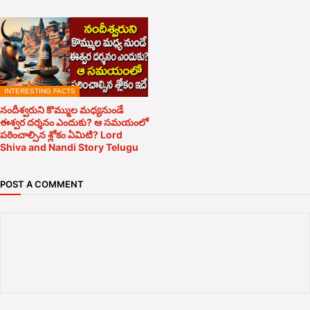
INTERESTING FACTS
నందీశ్వరుని కొమ్ముల మధ్యనుండే
ఈశ్వర దర్శనం ఎందుకు? ఆ సమయంలో
పఠించాల్సిన శ్లోకం ఏమిటి? Lord
Shiva and Nandi Story Telugu
POST A COMMENT