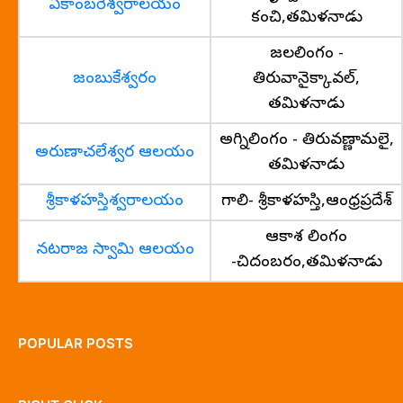
ఏకాంబరేశ్వరాలయం
కంచి,తమిళనాడు
జలలింగం -
జంబుకేశ్వరం
తిరువానైక్కావల్,
తమిళనాడు
అగ్నిలింగం - తిరువణ్ణామలై,
అరుణాచలేశ్వర ఆలయం
తమిళనాడు
శ్రీకాళహస్తిశ్వరాలయం
గాలి- శ్రీకాళహస్తి,ఆంధ్రప్రదేశ్
ఆకాశ లింగం
నటరాజ స్వామి ఆలయం
-చిదంబరం,తమిళనాడు
POPULAR POSTS