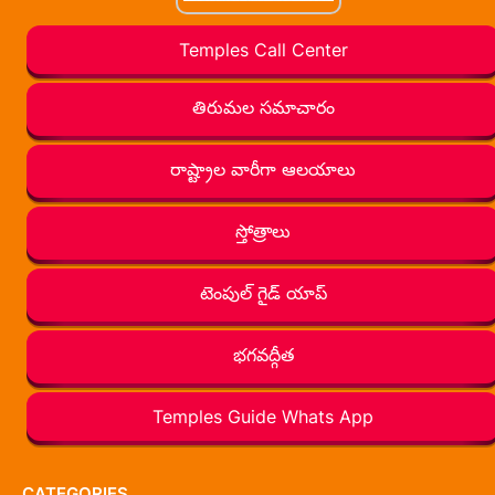
Temples Call Center
తిరుమల సమాచారం
రాష్ట్రాల వారీగా ఆలయాలు
స్తోత్రాలు
టెంపుల్ గైడ్ యాప్
భగవద్గీత
Temples Guide Whats App
CATEGORIES