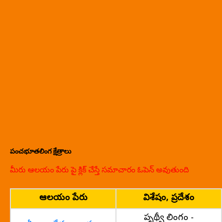
పంచభూతలింగ క్షేత్రాలు
మీరు ఆలయం పేరు పై క్లిక్ చేస్తే సమాచారం ఓపెన్ అవుతుంది
ఆలయం పేరు
విశేషం, ప్రదేశం
పృథ్వీ లింగం -