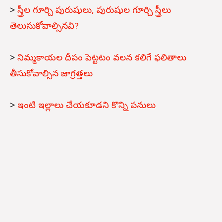
>
స్త్రీల గూర్చి పురుషులు, పురుషుల గూర్చి స్త్రీలు
తెలుసుకోవాల్సినవి?
>
నిమ్మకాయల దీపం పెట్టటం వలన కలిగే ఫలితాలు
తీసుకోవాల్సిన జాగ్రత్తలు
>
ఇంటి ఇల్లాలు చేయకూడని కొన్ని పనులు