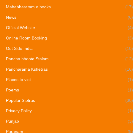
Mahabharatam e books
(17)
News
(6)
Official Website
(4)
Online Room Booking
(3)
Out Side India
(10)
Pancha bhoota Stalam
(12)
Pancharama Kshetras
(16)
Places to visit
(1)
Poems
(1)
Popular Stotras
(30)
Privacy Policy
(1)
Punjab
(3)
Puranam
(9)