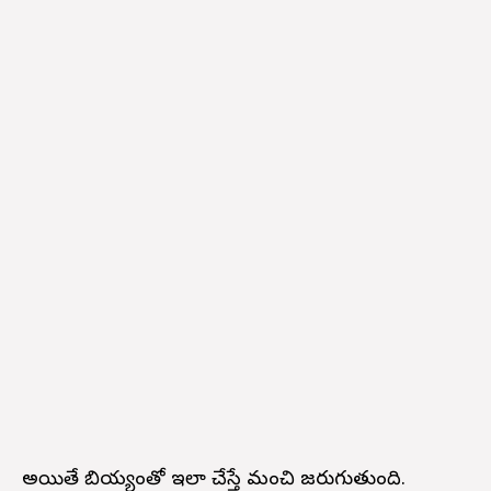
అయితే బియ్యంతో ఇలా చేస్తే మంచి జరుగుతుంది.