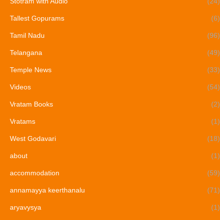
Stotram with Audio
(24)
Tallest Gopurams
(6)
Tamil Nadu
(96)
Telangana
(49)
Temple News
(33)
Videos
(54)
Vratam Books
(2)
Vratams
(1)
West Godavari
(18)
about
(1)
accommodation
(59)
annamayya keerthanalu
(71)
aryavysya
(1)