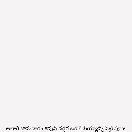
అలాగే సోమవారం శివుని దగ్గర ఒక కేజీ బియ్యాన్ని పెట్టి పూజ