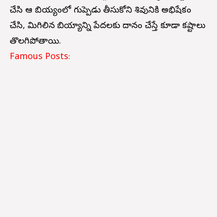
చేసి ఆ బియ్యంలో గుప్పెడు తీసుకోని శివునికి అభిషేకం
చేసి, మిగిలిన బియ్యాన్ని పేదలకు దానం చేస్తే కూడా కష్టాలు
తొలగిపోతాయి.
Famous Posts: