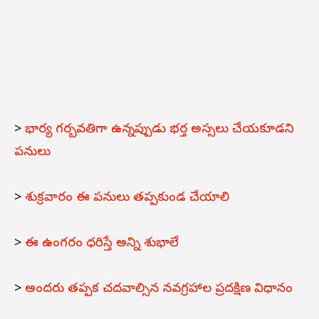
>
భార్య గర్బవతిగా ఉన్నప్పుడు భర్త అస్సలు చేయకూడని
పనులు
>
శుక్రవారం ఈ పనులు తప్పకుండ చేయాలి
>
ఈ ఉంగరం ధరిస్తే అన్ని శుభాలే
>
అందరు తప్పక చదవాల్సిన నవగ్రహాల ప్రదక్షిణ విధానం