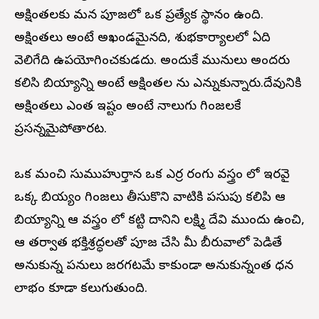
అక్షింతలకు మన పూజలో ఒక ప్రత్యేక స్థానం ఉంది.
అక్షింతలు అంటే అఖండమైనది, శుభకార్యాలలో ఏది
వెలిగేది ఉపయోగించకుడదు. అందుకే మునులు అందరు
కలిసి బియ్యాన్ని అంటే అక్షింతల ను ఎన్నుకున్నారు.దేవునికి
అక్షింతలు ఎంత ఇష్టం అంటే నాలుగు గింజలకే
ప్రసన్నమైపోతారట.
ఒక మంచి సుముహుర్తాన ఒక ఎర్ర రంగు వస్త్రం లో ఇరవై
ఒక్క బియ్యం గింజలు తీసుకొని వాటికి పసుపు కలిపి ఆ
బియ్యాన్ని ఆ వస్త్రం లో కట్టి దానిని లక్ష్మి దేవి ముందు ఉంచి,
ఆ తర్వాత భక్తిశ్రద్ధలతో పూజ చేసి మీ బీరువాలో పెడితే
అనుకున్న పనులు జరగటమే కాకుండా అనుకున్నంత ధన
లాభం కూడా కలుగుతుంది.