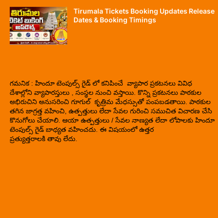
Tirumala Tickets Booking Updates Release
Dates & Booking Timings
గమనిక : హిందూ టెంపుల్స్ గైడ్ లో కనిపించే వ్యాపార ప్రకటనలు వివిధ
దేశాల్లోని వ్యాపారస్తులు , సంస్థల నుంచి వస్తాయి. కొన్ని ప్రకటనలు పాఠకుల
అభిరుచిని అనుసరించి గూగుల్ కృత్రిమ మేధస్సుతో పంపబడతాయి. పాఠకుల
తగిన జాగ్రత్త వహించి, ఉత్పత్తులు లేదా సేవల గురించి సముచిత విచారణ చేసి
కొనుగోలు చేయాలి. ఆయా ఉత్పత్తులు / సేవల నాణ్యత లేదా లోపాలకు హిందూ
టెంపుల్స్ గైడ్ బాధ్యత వహించదు. ఈ విషయంలో ఉత్తర
ప్రత్యుత్తరాలకి తావు లేదు.