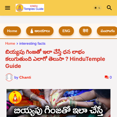
Home
🛕 ఆలయాలు
ENG
हिंदी
పంచాంగం
Home
interesting facts
బియ్యపు గింజతో ఇలా చేస్తే ధన లాభం
కలుగుతుంది ఎలాగో తెలుసా ? HinduTemple
Guide
by
Chanti
0