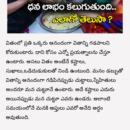
జీవితంలో ప్రతి ఒక్కరు ఆనందంగా జీవితాన్ని గడపాలని
కోరుకుంటారు. దాని కోసం ఎన్నో ప్రయత్నాలను చేస్తూ
ఉంటారు. అసలు జీవితం అంటేనే కష్టాలు,
సుఖాలు,ఒడిదుడుకులతో నిండి ఉంటుంది. మనం డబ్బుతో
జీవితాన్ని ఆనందంగా గడిపినప్పుడు చుట్టాలు,స్నేహితులు
అందరూ మన చుట్టూనే ఉంటారు. అదే కష్టాలు ఎదురు
అయినప్పుడు మన చుట్టూ ఎవరు ఉండరు. అలాంటి
సమయంలోనే మనకి ఆప్తులు ఎవరో అనేది అర్ధం
అవుతుంది.