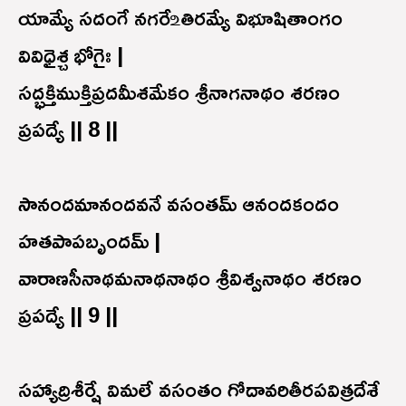
యామ్యే సదంగే నగరే ‌உతిరమ్యే విభూషితాంగం
వివిధైశ్చ భోగైః |
సద్భక్తిముక్తిప్రదమీశమేకం శ్రీనాగనాథం శరణం
ప్రపద్యే || 8 ||
సానందమానందవనే వసంతమ్ ఆనందకందం
హతపాపబృందమ్ |
వారాణసీనాథమనాథనాథం శ్రీవిశ్వనాథం శరణం
ప్రపద్యే || 9 ||
సహ్యాద్రిశీర్షే విమలే వసంతం గోదావరితీరపవిత్రదేశే