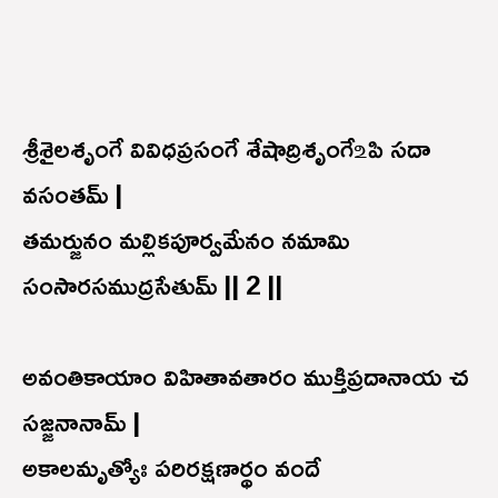
శ్రీశైలశృంగే వివిధప్రసంగే శేషాద్రిశృంగే ‌உపి సదా
వసంతమ్ |
తమర్జునం మల్లికపూర్వమేనం నమామి
సంసారసముద్రసేతుమ్ || 2 ||
అవంతికాయాం విహితావతారం ముక్తిప్రదానాయ చ
సజ్జనానామ్ |
అకాలమృత్యోః పరిరక్షణార్థం వందే