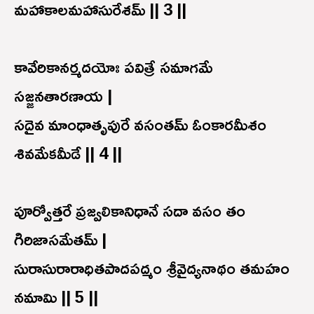
మహాకాలమహాసురేశమ్ || 3 ||
కావేరికానర్మదయోః పవిత్రే సమాగమే
సజ్జనతారణాయ |
సదైవ మాంధాతృపురే వసంతమ్ ఓంకారమీశం
శివమేకమీడే || 4 ||
పూర్వోత్తరే ప్రజ్వలికానిధానే సదా వసం తం
గిరిజాసమేతమ్ |
సురాసురారాధితపాదపద్మం శ్రీవైద్యనాథం తమహం
నమామి || 5 ||