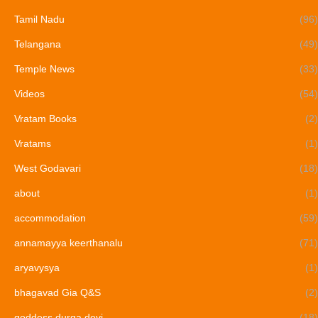
Tamil Nadu
(96)
Telangana
(49)
Temple News
(33)
Videos
(54)
Vratam Books
(2)
Vratams
(1)
West Godavari
(18)
about
(1)
accommodation
(59)
annamayya keerthanalu
(71)
aryavysya
(1)
bhagavad Gia Q&S
(2)
goddess durga devi
(18)