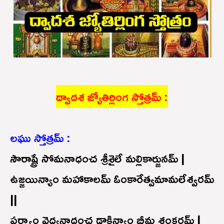
ద్వాదశ జ్యోతిర్లింగ స్తోత్రమ్ :
లఘు స్తోత్రమ్ :
సౌరాష్ట్రే సోమనాధంచ శ్రీశైలే మల్లికార్జునమ్ |
ఉజ్జయిన్యాం మహాకాలమ్ ఓంకారేత్వమామలేశ్వరమ్
||
పర్ల్యాం వైద్యనాధంచ ఢాకిన్యాం భీమ శంకరమ్ |