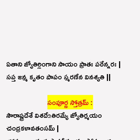
ఏతాని జ్యోతిర్లింగాని సాయం ప్రాతః పఠేన్నరః |
సప్త జన్మ కృతం పాపం స్మరణేన వినశ్యతి ||
సంపూర్ణ స్తోత్రమ్ :
సౌరాష్ట్రదేశే విశదే ‌உతిరమ్యే జ్యోతిర్మయం
చంద్రకళావతంసమ్ |