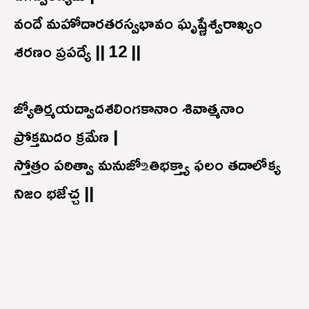
వందే మహోదారతరస్వభావం ఘృష్ణేశ్వరాఖ్యం
శరణం ప్రపద్యే || 12 ||
జ్యోతిర్మయద్వాదశలింగకానాం శివాత్మనాం
ప్రోక్తమిదం క్రమేణ |
స్తోత్రం పఠిత్వా మనుజో ‌உతిభక్త్యా ఫలం తదాలోక్య
నిజం భజేచ్చ ||