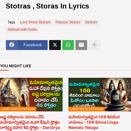
Stotras , Storas In Lyrics
Tags
Lord Shiva Stotram
Popular Stotras
Stotram
Stotram with Audio
Facebook
YOU MIGHT LIKE
LORD SHIVA STOTRAM
LORD SHIVA STOTRAM
అష్ట దరిద్రాలను దహనం చేసే
మహిమాన్వితమైన 108 శివలింగ
మహిమాన్వితమైన మహా దేవుని స్తోత్రం
నామాలు - 108 Shiva Linga
దారిద్ర్య దహన శివ స్తోత్రం - Daridrya
Namalu Telugu