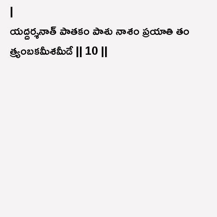
|
యద్దర్శనాత్ పాతకం పాశు నాశం ప్రయాతి తం
త్ర్యంబకమీశమీడే || 10 ||