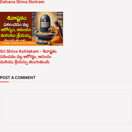
Dahana Shiva Stotram
LORD SHIVA STOTRAM
Sri Shiva Ashtakam - శివాష్టకం
పఠించడం వల్ల ఆరోగ్యం, ఆనందం
మరియు శ్రేయస్సు కలుగుతుంది.
POST A COMMENT