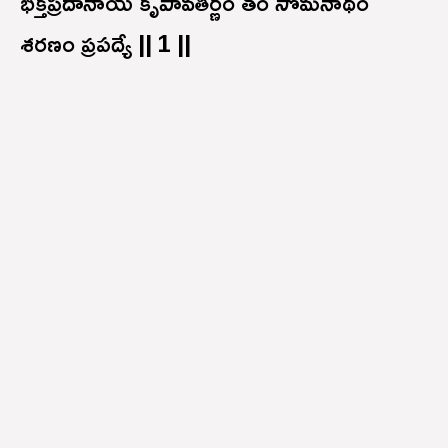
భక్తప్రదానాయ కృపావతీర్ణం తం సోమనాథం
శరణం ప్రపద్యే || 1 ||