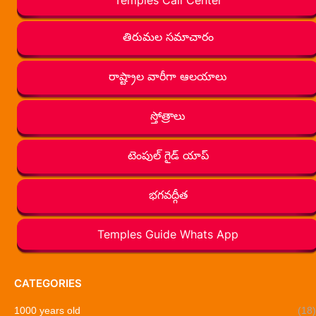
తిరుమల సమాచారం
రాష్ట్రాల వారీగా ఆలయాలు
స్తోత్రాలు
టెంపుల్ గైడ్ యాప్
భగవద్గీత
Temples Guide Whats App
CATEGORIES
1000 years old
(18)