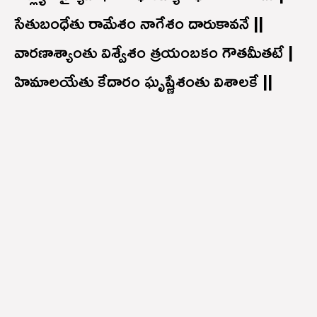
సేతుబంధేతు రామేశం నాగేశం దారుకావనే ||
వారణాశ్యాంతు విశ్వేశం త్రయంబకం గౌతమీతటే |
హిమాలయేతు కేదారం ఘృష్ణేశంతు విశాలకే ||