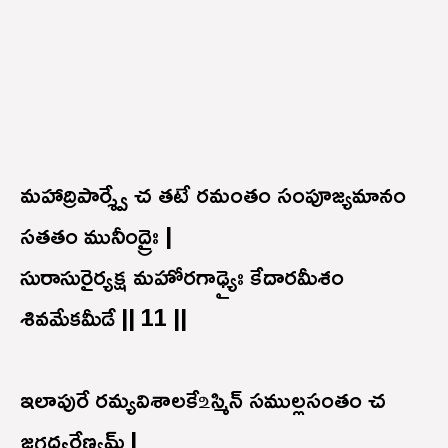
మహాద్రిపార్శ్వే చ తటే రమంతం సంపూజ్యమానం
సతతం మునీంద్రైః |
సురాసురైర్యక్ష మహోరగాఢ్యైః కేదారమీశం
శివమేకమీడే || 11 ||
ఇలాపురే రమ్యవిశాలకే ‌உస్మిన్ సముల్లసంతం చ
జగద్వరేణ్యమ్ |