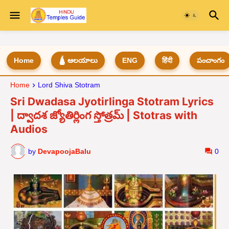
Home
🛕 ఆలయాలు
ENG
हिंदी
పంచాంగం
Home
Lord Shiva Stotram
Sri Dwadasa Jyotirlinga Stotram Lyrics
| ద్వాదశ జ్యోతిర్లింగ స్తోత్రమ్ | Stotras with
Audios
by
DevapoojaBalu
0