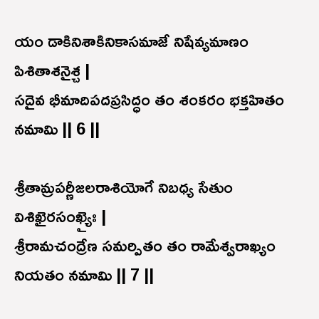
యం డాకినిశాకినికాసమాజే నిషేవ్యమాణం
పిశితాశనైశ్చ |
సదైవ భీమాదిపదప్రసిద్ధం తం శంకరం భక్తహితం
నమామి || 6 ||
శ్రీతామ్రపర్ణీజలరాశియోగే నిబధ్య సేతుం
విశిఖైరసంఖ్యైః |
శ్రీరామచంద్రేణ సమర్పితం తం రామేశ్వరాఖ్యం
నియతం నమామి || 7 ||