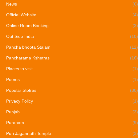
News
(6)
Official Website
(4)
Online Room Booking
(3)
Out Side India
(10)
Pancha bhoota Stalam
(12)
Pancharama Kshetras
(16)
Places to visit
(1)
Poems
(1)
Popular Stotras
(30)
Privacy Policy
(1)
Punjab
(3)
Puranam
(9)
Puri Jagannath Temple
(3)