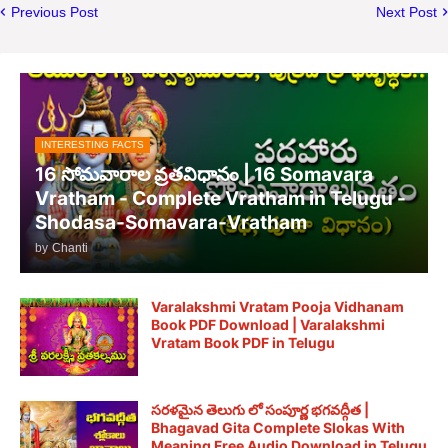
Previous Post
Next Post
INTERESTING FACTS
16 సోమవారాల వ్రతవిధానం | 16 Somavara
Vratham - Complete Vratham in Telugu -
Shodasa-Somavara-Vratham
by
Chanti
Varalakshmi Vratam Pooja Vidhanam
Book PDF Download | Varalakshmi
Vratam Book PDF in Telugu
సరళమైన తెలుగు లో సంపూర్ణ భగవద్గీత |
Bhagavad Gita Complete Slokas With
Meaning Free Audio Download in Telugu