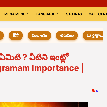
MEGA MENU
LANGUAGE
STOTRAS
CALL CEN
हिंदी
పంచాంగం
తిరుమల
📜 స్తోత్రాలు
ఏమిటి ? వీటిని ఇంట్లో
alagramam Importance |
0