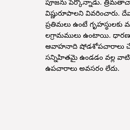
పూజను పేర్కొన్నాడు. త్రిమతా
విష్ణురూపాలని వివరించారు.
ప్రతిమలు ఉంటే గృహస్థులకు మణి
సాలగ్రామములు ఉంటాయి. సాధా
ఆవాహనాది షోడశోపచారాలు చేయ
సన్నిహితమై ఉండడం వల్ల వ
ఉపచారాలు అవసరం లేదు.