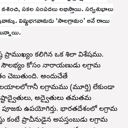
ు నశించి, సకల సంపదలు లభిస్తాయి. సర్వశుభాలు
షివాక్కు. విష్ణుభగవానుడు ‘సాలగ్రామం’ అనే రాయి
ున్నాయి.
ిష్ట ప్రాముఖ్యం కలిగిన ఒక శిలా విశేషము.
 సౌలభ్యం కోసం నారాయణుడు సాలగ్రామ
ం చెబుతుంది. అందుచేతే
యాలలోగానీ సాలగ్రామము (మూర్తి) లేకుండా
ిశిష్టాద్వైతులు, అద్వైతులు తమతమ
పూజకు ఉపయోగిస్తారు. భారతదేశంలో సాలగ్రామ
ు కంటే ప్రాచీనుడైన అపస్తంబుడు సాలగ్రామ