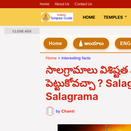
Home
About Us
Contact Us
HOME
TEMPLES
CLOSE ADS
Home
🛕 ఆలయాలు
ENG
Home
interesting facts
సాలగ్రామాలు విశిష్టత 
పెట్టుకోవచ్చా ? S
Salagrama
by
Chanti