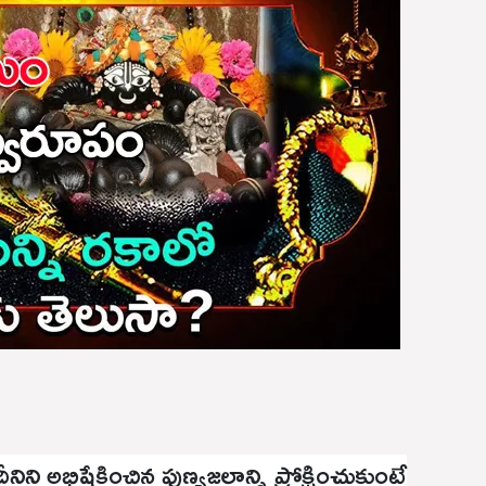
ీనిని అభిషేకించిన పుణ్యజలాన్ని ప్రోక్షించుకుంటే