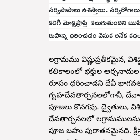
సర్వపాపాలు నశిస్తాయి. సర్వరోగాల
కలిగి మోక్షప్రాప్తి కలుగుతుందని ఋ
రుపాన్ని ధరించడం వెనుక అనేక కధల
సాలగ్రామము విష్ణుప్రతీకమైన, విశ
కలికాలంలో భక్తుల అర్చనాదుల
రూపం ధరించాడని దేవీ భాగవత
గృహదేవతార్చనలలోగానీ, దేవాల
పూజలు కొనసాగవు. ద్వైతులు, వ
దేవతార్చనలలో సాలగ్రామములను 
పూజ బహు పురాతనమైనది. క్రీస్త