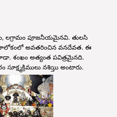
, సాలగ్రామం పూజనీయమైనవి. తులసి
 భూలోకంలో అవతరించిన వనదేవత. ఈ
డా. శంఖం అత్యంత పవిత్రమైనది.
ూక్ష్మక్రిములు నశిస్తాయి అంటారు.