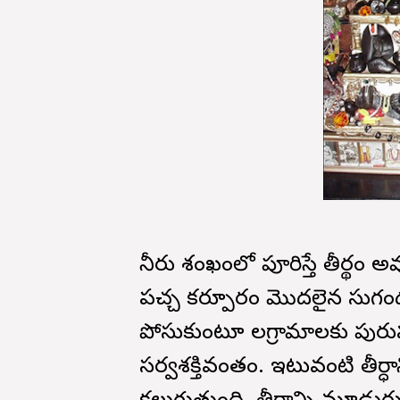
నీరు శంఖంలో పూరిస్తే తీర్థం అ
పచ్చ కర్పూరం మొదలైన సుగంధ ద
పోసుకుంటూ సాలగ్రామాలకు పురుష
సర్వశక్తివంతం. ఇటువంటి తీర్ధాన్న