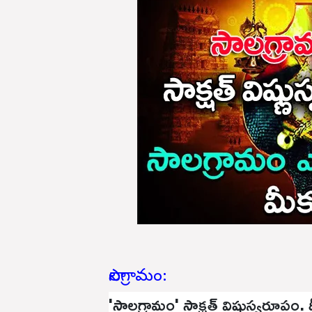
సాలగ్రామం:
'సాలగ్రామం' సాక్షత్ విష్ణుస్వరూపం. ద