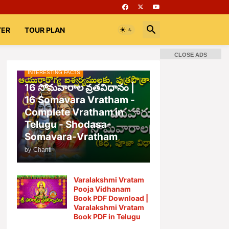
TER
TOUR PLAN
CLOSE ADS
INTERESTING FACTS
📚 Books
Rooms
భగవద్గీత
16 సోమవారాల వ్రతవిధానం |
16 Somavara Vratham -
Complete Vratham in
Telugu - Shodasa-
Somavara-Vratham
by
Chanti
Varalakshmi Vratam
Pooja Vidhanam
Book PDF Download |
Varalakshmi Vratam
Book PDF in Telugu