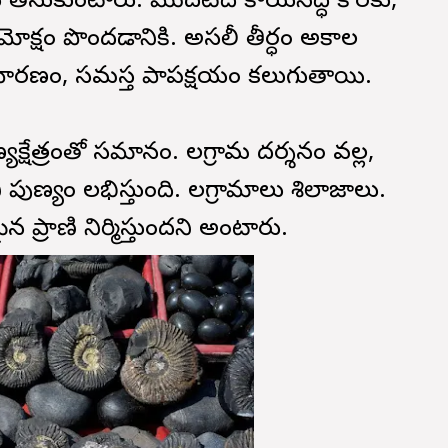
్లు తీసుకుంటారు. మొదటిది కాయసిద్ధి కొరకు,
ోక్షం పొందడానికి. అసలీ తీర్ధం అకాల
వారణం, సమస్త పాపక్షయం కలుగుతాయి.
్యక్షేత్రంతో సమానం. సాలగ్రామ దర్శనం వల్ల,
 పుణ్యం లభిస్తుంది. సాలగ్రామాలు శిలాజాలు.
న ప్రాణి నిర్మిస్తుందని అంటారు.