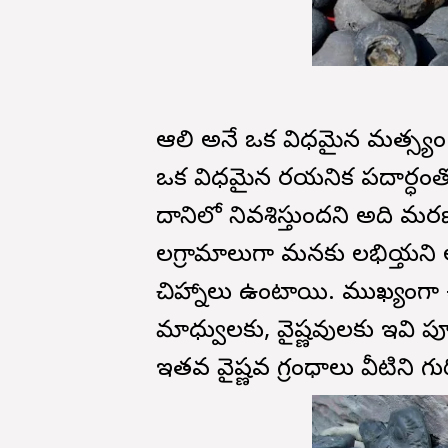
ఆలి అనే ఒక విధమైన మత్స్యం
ఒక విధమైన రసాయనిక పదార్ధంత
దానిలో నివశిస్తుందని అది మరణ
సాలగ్రామాలుగా మనకు లభిస్తాయన
చిహ్నాలు ఉంటాయి. ముఖ్యంగా చక్ర
మాధ్వులకు, వైష్ణవులకు ఇవి ప
ఇతవ వైష్ణవ గ్రంధాలు వీటిని గురి