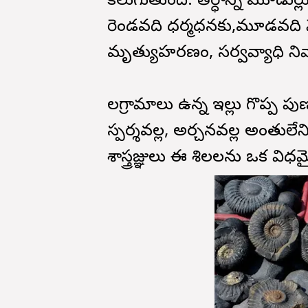
కలుగుతుంది. తీర్ధాన్ని మూడుసార
రెండవది ధర్మసాధనకు,మూడవది మ
మృత్యుహరణం, సర్వవ్యాధి ని
సాలగ్రామాలు ఉన్న ఇల్లు గొప్ప పుణ
స్పర్శవల్ల, అర్చనవల్ల అంతులేని
శాస్త్రజ్ఞులు ఈ శిలలను ఒక విధమై