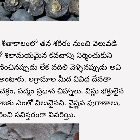
 శీతాకాలంలో తన శరీరం నుంచి వెలువడే
ో శిలామయమైన కవచాన్ని నిర్మించుకుని
ించినప్పుడు లేక వదిలి వెళ్ళినప్పుడు అవి
ి అంటారు. సాలగ్రామాల మీద వివిధ దేవతా
ం, పద్మం ప్రధాన చిహ్నాలు. విష్ణు భక్తులైన
ూజకు ఎంతో విలువైనవి. వైష్ణవ పురాణాలు,
ంచి సవిస్తరంగా వివరిస్తాయి.