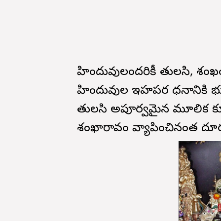
హిందువులందరికీ తులసి, శంఖం
హిందువుల ఇహపర సాధనానికి
తులసి అపూర్వమైన మూలిక కూ
శంఖారావం వ్యాపించినంత దూరం స