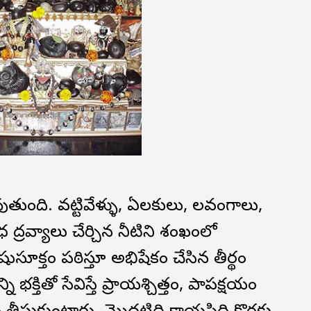
వుతుంది. వట్టివేళ్ళు, ఏలకులు, లవంగాలు,
్రవ్యాలు చేర్చిన నీటిని శంఖంలో
ుసూక్తం పఠిస్తూ అభిషేకం చేసిన తీర్థం
ి భక్తితో సేవిస్తే ప్రాయశ్చిత్తం, పాపక్షయం