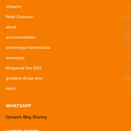
Vratams
(1)
West Godavari
(18)
about
(1)
accommodation
(59)
annamayya keerthanalu
(71)
aryavysya
(1)
bhagavad Gia Q&S
(2)
goddess durga devi
(18)
kashi
(3)
WHATSAPP
Dynamic Blog Sharing