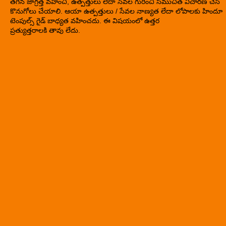
తగిన జాగ్రత్త వహించి, ఉత్పత్తులు లేదా సేవల గురించి సముచిత విచారణ చేసి
కొనుగోలు చేయాలి. ఆయా ఉత్పత్తులు / సేవల నాణ్యత లేదా లోపాలకు హిందూ
టెంపుల్స్ గైడ్ బాధ్యత వహించదు. ఈ విషయంలో ఉత్తర
ప్రత్యుత్తరాలకి తావు లేదు.