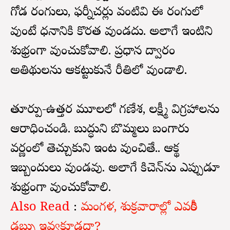
గోడ రంగులు, ఫర్నీచర్లు వంటివి ఈ రంగులో
వుంటే ధనానికి కొరత వుండదు. అలాగే ఇంటిని
శుభ్రంగా వుంచుకోవాలి. ప్రధాన ద్వారం
అతిథులను ఆకట్టుకునే రీతిలో వుండాలి.
తూర్పు-ఉత్తర మూలలో గణేశ, లక్ష్మీ విగ్రహాలను
ఆరాధించండి. బుద్ధుని బొమ్మలు బంగారు
వర్ణంలో తెచ్చుకుని ఇంట వుంచితే.. ఆర్థిక
ఇబ్బందులు వుండవు. అలాగే కిచెన్‌ను ఎప్పుడూ
శుభ్రంగా వుంచుకోవాలి.
Also Read
:
మంగళ, శుక్రవారాల్లో ఎవరికీ
డబ్బు ఇవ్వకూడదా?