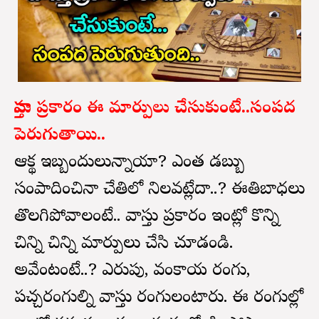
వాస్తు ప్రకారం ఈ మార్పులు చేసుకుంటే..సంపద
పెరుగుతాయి..
ఆర్థిక ఇబ్బందులున్నాయా? ఎంత డబ్బు
సంపాదించినా చేతిలో నిలవట్లేదా..? ఈతిబాధలు
తొలగిపోవాలంటే.. వాస్తు ప్రకారం ఇంట్లో కొన్ని
చిన్ని చిన్ని మార్పులు చేసి చూడండి.
అవేంటంటే..? ఎరుపు, వంకాయ రంగు,
పచ్చరంగుల్ని వాస్తు రంగులంటారు. ఈ రంగుల్లో