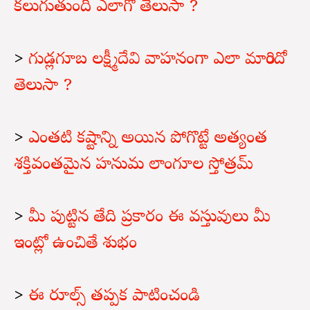
కలుగుతుంది ఎలాగో తెలుసా ?
>
గుడ్లగూబ లక్ష్మీదేవి వాహనంగా ఎలా మారిందో
తెలుసా ?
>
ఎంతటి కష్టాన్ని అయిన పోగొట్టే అత్యంత
శక్తివంతమైన హనుమ లాంగూల స్తోత్రమ్
>
మీ పుట్టిన తేది ప్రకారం ఈ వస్తువులు మీ
ఇంట్లో ఉంచితే శుభం
>
ఈ రూల్స్ తప్పక పాటించండి