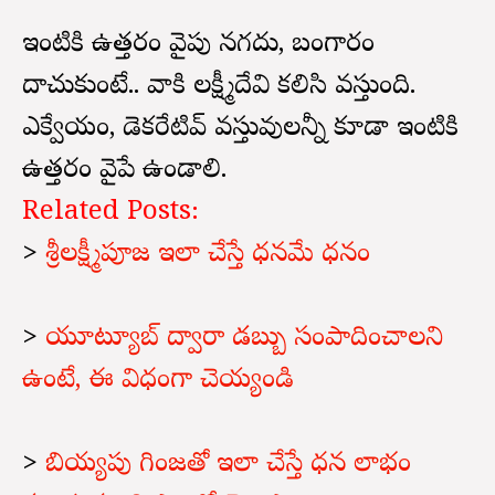
ఇంటికి ఉత్తరం వైపు నగదు, బంగారం
దాచుకుంటే.. వారికి లక్ష్మీదేవి కలిసి వస్తుంది.
ఎక్వేరియం, డెకరేటివ్ వస్తువులన్నీ కూడా ఇంటికి
ఉత్తరం వైపే ఉండాలి.
Related Posts:
>
శ్రీలక్ష్మీపూజ ఇలా చేస్తే ధనమే ధనం
>
యూట్యూబ్ ద్వారా డబ్బు సంపాదించాలని
ఉంటే, ఈ విధంగా చెయ్యండి
>
బియ్యపు గింజతో ఇలా చేస్తే ధన లాభం