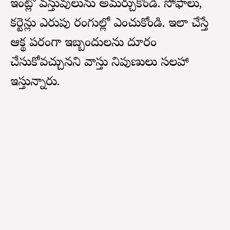
ఇంట్లో వస్తువులును అమర్చుకోండి. సోఫాలు,
కర్టెన్లు ఎరుపు రంగుల్లో ఎంచుకోండి. ఇలా చేస్తే
ఆర్థిక పరంగా ఇబ్బందులను దూరం
చేసుకోవచ్చునని వాస్తు నిపుణులు సలహా
ఇస్తున్నారు.