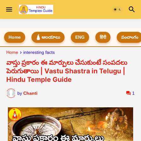
Home
🛕 ఆలయాలు
ENG
हिंदी
పంచాంగం
Home
interesting facts
వాస్తు ప్రకారం ఈ మార్పులు చేసుకుంటే సంపదలు
పెరుగుతాయి | Vastu Shastra in Telugu |
Hindu Temple Guide
by
Chanti
1