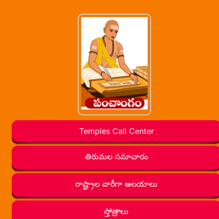
Temples Call Center
తిరుమల సమాచారం
రాష్ట్రాల వారీగా ఆలయాలు
స్తోత్రాలు