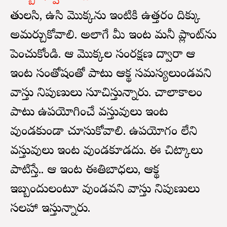
తులసి, ఉసిరి మొక్కను ఇంటికి ఉత్తరం దిక్కు
అమర్చుకోవాలి. అలాగే మీ ఇంట మనీ ప్లాంట్‌ను
పెంచుకోండి. ఆ మొక్కల సంరక్షణ ద్వారా ఆ
ఇంట సంతోషంతో పాటు ఆర్థిక సమస్యలుండవని
వాస్తు నిపుణులు సూచిస్తున్నారు. చాలాకాలం
పాటు ఉపయోగించే వస్తువులు ఇంట
వుండకుండా చూసుకోవాలి. ఉపయోగం లేని
వస్తువులు ఇంట వుండకూడదు. ఈ చిట్కాలు
పాటిస్తే.. ఆ ఇంట ఈతిబాధలు, ఆర్థిక
ఇబ్బందులంటూ వుండవని వాస్తు నిపుణులు
సలహా ఇస్తున్నారు.