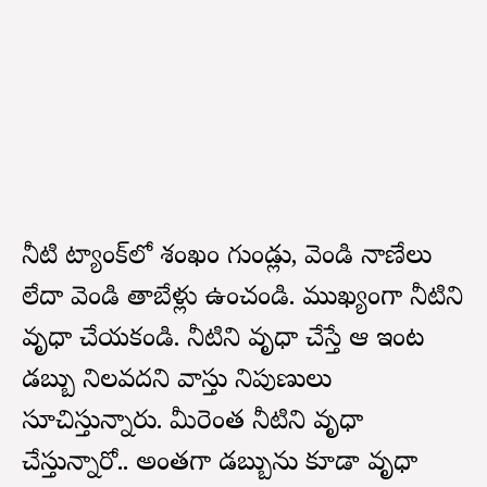
నీటి ట్యాంక్‌లో శంఖం గుండ్లు, వెండి నాణేలు
లేదా వెండి తాబేళ్లు ఉంచండి. ముఖ్యంగా నీటిని
వృధా చేయకండి. నీటిని వృధా చేస్తే ఆ ఇంట
డబ్బు నిలవదని వాస్తు నిపుణులు
సూచిస్తున్నారు. మీరెంత నీటిని వృధా
చేస్తున్నారో.. అంతగా డబ్బును కూడా వృధా