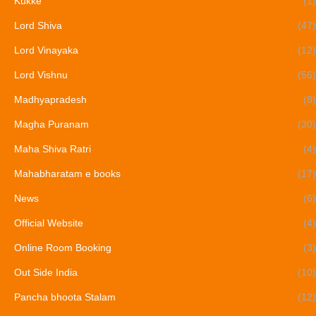
Kukke
(1)
Lord Shiva
(47)
Lord Vinayaka
(12)
Lord Vishnu
(56)
Madhyapradesh
(8)
Magha Puranam
(30)
Maha Shiva Ratri
(4)
Mahabharatam e books
(17)
News
(6)
Official Website
(4)
Online Room Booking
(3)
Out Side India
(10)
Pancha bhoota Stalam
(12)