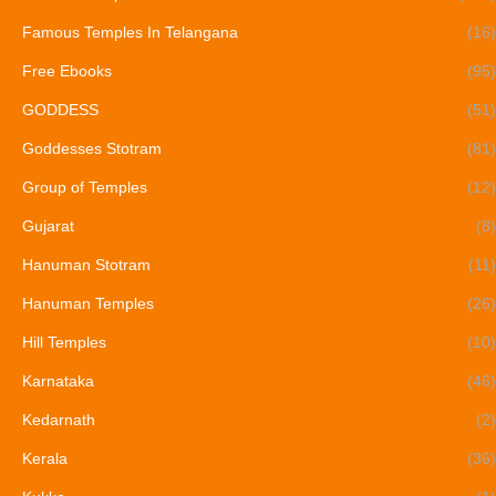
Famous Temples In Telangana
(16)
Free Ebooks
(95)
GODDESS
(51)
Goddesses Stotram
(81)
Group of Temples
(12)
Gujarat
(8)
Hanuman Stotram
(11)
Hanuman Temples
(26)
Hill Temples
(10)
Karnataka
(46)
Kedarnath
(2)
Kerala
(36)