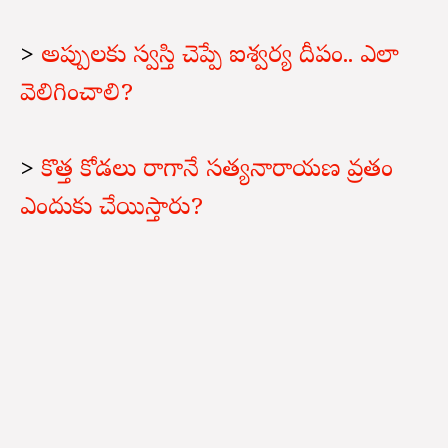
>
అప్పులకు స్వస్తి చెప్పే ఐశ్వర్య దీపం.. ఎలా
వెలిగించాలి?
>
కొత్త కోడలు రాగానే సత్యనారాయణ వ్రతం
ఎందుకు చేయిస్తారు?