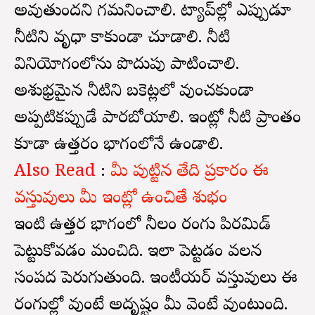
అవుతుందని గమనించాలి. ట్యాప్‌ల్లో ఎప్పుడూ
నీటిని వృధా కాకుండా చూడాలి. నీటి
వినియోగంలోను పొదుపు పాటించాలి.
అశుభ్రమైన నీటిని బకెట్లలో వుంచకుండా
అప్పటికప్పుడే పారబోయాలి. ఇంట్లో నీటి ప్రాంతం
కూడా ఉత్తరం భాగంలోనే ఉండాలి.
Also Read
:
మీ పుట్టిన తేది ప్రకారం ఈ
వస్తువులు మీ ఇంట్లో ఉంచితే శుభం
ఇంటి ఉత్తర భాగంలో నీలం రంగు పిరమిడ్
పెట్టుకోవడం మంచిది. ఇలా పెట్టడం వలన
సంపద పెరుగుతుంది. ఇంటీరియర్ వస్తువులు ఈ
రంగుల్లో వుంటే అదృష్టం మీ వెంటే వుంటుంది.