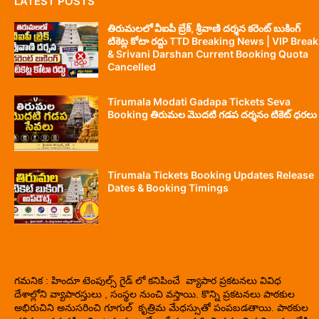
LATEST POSTS
తిరుమలలో వీఐపీ బ్రేక్, శ్రీవాణి దర్శన కరెంట్ బుకింగ్
టికెట్ల కోటా రద్దు TTD Breaking News | VIP Break
& Srivani Darshan Current Booking Quota
Cancelled
Tirumala Modati Gadapa Tickets Seva
Booking తిరుమల మొదటి గడప దర్శనం టికెట్ ధరలు
Tirumala Tickets Booking Updates Release
Dates & Booking Timings
గమనిక : హిందూ టెంపుల్స్ గైడ్ లో కనిపించే వ్యాపార ప్రకటనలు వివిధ
దేశాల్లోని వ్యాపారస్తులు , సంస్థల నుంచి వస్తాయి. కొన్ని ప్రకటనలు పాఠకుల
అభిరుచిని అనుసరించి గూగుల్ కృత్రిమ మేధస్సుతో పంపబడతాయి. పాఠకుల