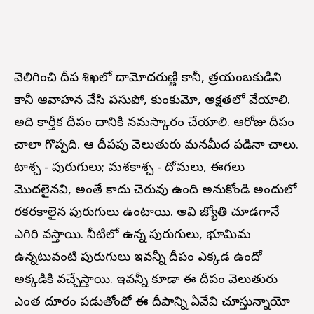
వెలిగించి దీప శిఖలో దామోదరుణ్ణి కానీ, త్రయంబకుడిని
కానీ ఆవాహన చేసి పసుపో, కుంకుమో, అక్షతలో వేయాలి.
అది కార్తీక దీపం దానికి నమస్కారం చేయాలి. ఆరోజు దీపం
చాలా గొప్పది. ఆ దీపపు వెలుతురు మనమీద పడినా చాలు.
కీటాశ్చ - పురుగులు; మశకాశ్చ - దోమలు, ఈగలు
మొదలైనవి, అంతే కాదు చెరువు ఉంది అనుకోండి అందులో
రకరకాలైన పురుగులు ఉంటాయి. అవి జ్యోతి చూడగానే
ఎగిరి వస్తాయి. నీటిలో ఉన్న పురుగులు, భూమిమ
ఉన్నటువంటి పురుగులు ఇవన్నీ దీపం ఎక్కడ ఉందో
అక్కడికి వచ్చేస్తాయి. ఇవన్నీ కూడా ఈ దీపం వెలుతురు
ఎంత దూరం పడుతోందో ఈ దీపాన్ని ఏవేవి చూస్తున్నాయో