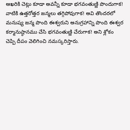
ఆఖరికి చెట్లు కూడా అవన్నీ కూడా భగవంతుణ్ణి పొందుగాక!
వాటికి ఉత్తరోత్తర జన్మలు తగ్గిపోవుగాక! అవి తొందరలో
మనుష్య జన్మ పొంది ఈశ్వరుని అనుగ్రహాన్ని పొంది ఈశ్వర
కర్మానుష్ఠానము చేసి భగవంతుణ్ణి చేరుగాక! అని శ్లోకం
చెప్పి దీపం వెలిగించి నమస్కరిస్తారు.