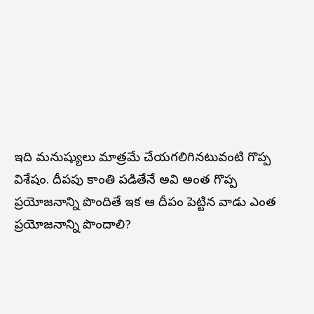
ఇది మనుష్యులు మాత్రమే చేయగలిగినటువంటి గొప్ప
విశేషం. దీపపు కాంతి పడితేనే అవి అంత గొప్ప
ప్రయోజనాన్ని పొందితే ఇక ఆ దీపం పెట్టిన వాడు ఎంత
ప్రయోజనాన్ని పొందాలి?