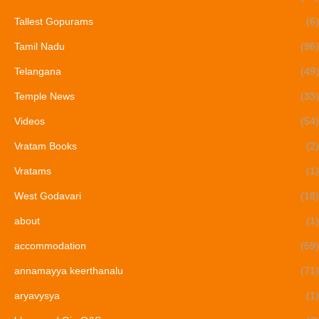
Tallest Gopurams
(6)
Tamil Nadu
(96)
Telangana
(49)
Temple News
(33)
Videos
(54)
Vratam Books
(2)
Vratams
(1)
West Godavari
(18)
about
(1)
accommodation
(59)
annamayya keerthanalu
(71)
aryavysya
(1)