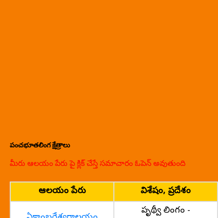
పంచభూతలింగ క్షేత్రాలు
మీరు ఆలయం పేరు పై క్లిక్ చేస్తే సమాచారం ఓపెన్ అవుతుంది
ఆలయం పేరు
విశేషం, ప్రదేశం
పృథ్వీ లింగం -
ఏకాంబరేశ్వరాలయం