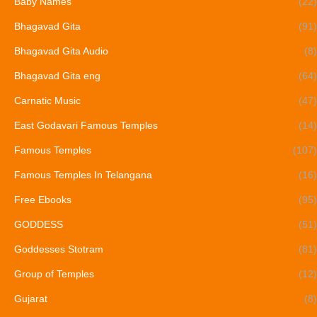
Baby Names
(22)
Bhagavad Gita
(91)
Bhagavad Gita Audio
(8)
Bhagavad Gita eng
(64)
Carnatic Music
(47)
East Godavari Famous Temples
(14)
Famous Temples
(107)
Famous Temples In Telangana
(16)
Free Ebooks
(95)
GODDESS
(51)
Goddesses Stotram
(81)
Group of Temples
(12)
Gujarat
(8)