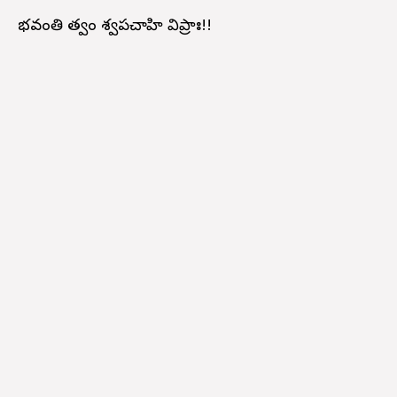
భవంతి త్వం శ్వపచాహి విప్రాః!!