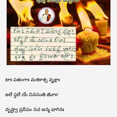
కీటాః పతంగాః మశకాశ్చ వృక్షాః
జలే స్థలే యే నివసంతి జీవాః!
దృష్ట్వా ప్రదీపం నచ జన్మ భాగినః