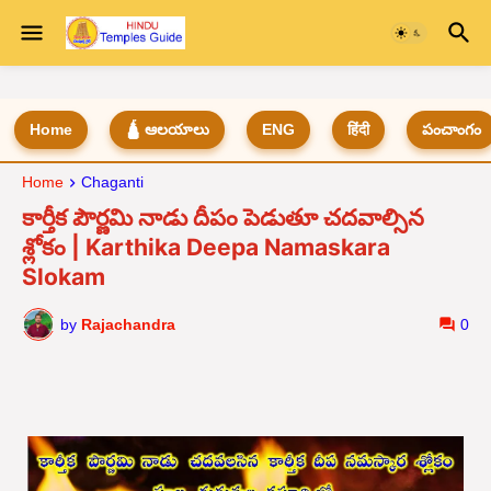
Home
🛕 ఆలయాలు
ENG
हिंदी
పంచాంగం
Home
Chaganti
కార్తీక పౌర్ణమి నాడు దీపం పెడుతూ చదవాల్సిన
శ్లోకం | Karthika Deepa Namaskara
Slokam
by
Rajachandra
0