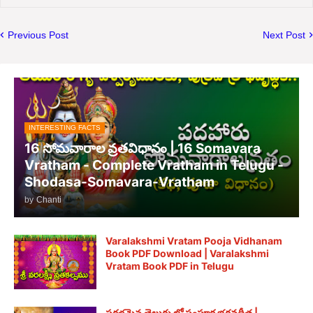
Previous Post
Next Post
INTERESTING FACTS
16 సోమవారాల వ్రతవిధానం | 16 Somavara
Vratham - Complete Vratham in Telugu -
Shodasa-Somavara-Vratham
by
Chanti
Varalakshmi Vratam Pooja Vidhanam
Book PDF Download | Varalakshmi
Vratam Book PDF in Telugu
సరళమైన తెలుగు లో సంపూర్ణ భగవద్గీత |