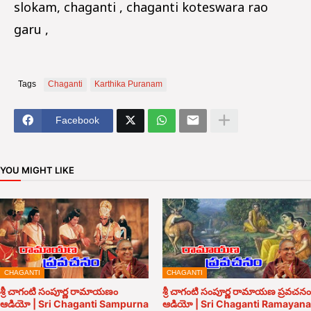
slokam, chaganti , chaganti koteswara rao
garu ,
Tags
Chaganti
Karthika Puranam
Facebook
YOU MIGHT LIKE
CHAGANTI
CHAGANTI
శ్రీ చాగంటి సంపూర్ణ రామాయణం
శ్రీ చాగంటి సంపూర్ణ రామాయణ ప్రవచనం
ఆడియో | Sri Chaganti Sampurna
ఆడియో | Sri Chaganti Ramayana