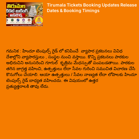
Tirumala Tickets Booking Updates Release
Dates & Booking Timings
గమనిక : హిందూ టెంపుల్స్ గైడ్ లో కనిపించే వ్యాపార ప్రకటనలు వివిధ
దేశాల్లోని వ్యాపారస్తులు , సంస్థల నుంచి వస్తాయి. కొన్ని ప్రకటనలు పాఠకుల
అభిరుచిని అనుసరించి గూగుల్ కృత్రిమ మేధస్సుతో పంపబడతాయి. పాఠకుల
తగిన జాగ్రత్త వహించి, ఉత్పత్తులు లేదా సేవల గురించి సముచిత విచారణ చేసి
కొనుగోలు చేయాలి. ఆయా ఉత్పత్తులు / సేవల నాణ్యత లేదా లోపాలకు హిందూ
టెంపుల్స్ గైడ్ బాధ్యత వహించదు. ఈ విషయంలో ఉత్తర
ప్రత్యుత్తరాలకి తావు లేదు.