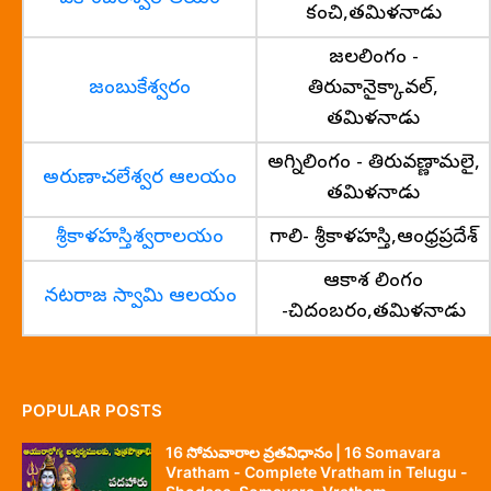
కంచి,తమిళనాడు
జలలింగం -
జంబుకేశ్వరం
తిరువానైక్కావల్,
తమిళనాడు
అగ్నిలింగం - తిరువణ్ణామలై,
అరుణాచలేశ్వర ఆలయం
తమిళనాడు
శ్రీకాళహస్తిశ్వరాలయం
గాలి- శ్రీకాళహస్తి,ఆంధ్రప్రదేశ్
ఆకాశ లింగం
నటరాజ స్వామి ఆలయం
-చిదంబరం,తమిళనాడు
POPULAR POSTS
16 సోమవారాల వ్రతవిధానం | 16 Somavara
Vratham - Complete Vratham in Telugu -