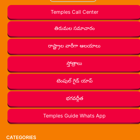
Temples Call Center
తిరుమల సమాచారం
రాష్ట్రాల వారీగా ఆలయాలు
స్తోత్రాలు
టెంపుల్ గైడ్ యాప్
భగవద్గీత
Temples Guide Whats App
CATEGORIES