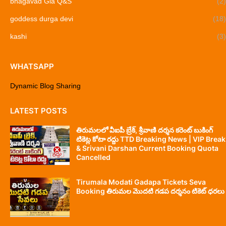
bhagavad Gia Q&S
(2)
goddess durga devi
(18)
kashi
(3)
WHATSAPP
Dynamic Blog Sharing
LATEST POSTS
తిరుమలలో వీఐపీ బ్రేక్, శ్రీవాణి దర్శన కరెంట్ బుకింగ్
టికెట్ల కోటా రద్దు TTD Breaking News | VIP Break
& Srivani Darshan Current Booking Quota
Cancelled
Tirumala Modati Gadapa Tickets Seva
Booking తిరుమల మొదటి గడప దర్శనం టికెట్ ధరలు