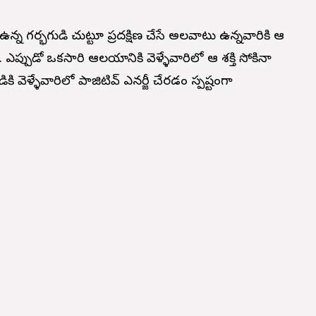
 ఉన్న గర్భగుడి చుట్టూ ప్రదక్షిణ చేసే అలవాటు ఉన్నవారికి ఆ
. ఎప్పుడో ఒకసారి ఆలయానికి వెళ్ళేవారిలో ఆ శక్తి సోకినా
కి వెళ్ళేవారిలో పాజిటివ్ ఎనర్జీ చేరడం స్పష్టంగా