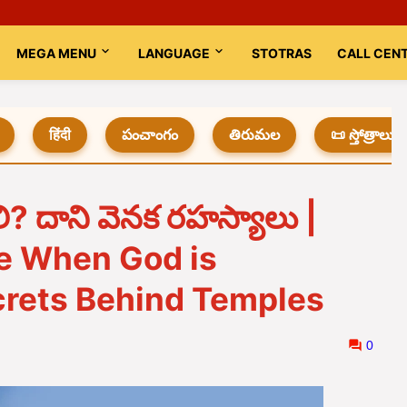
MEGA MENU
LANGUAGE
STOTRAS
CALL CEN
हिंदी
పంచాంగం
తిరుమల
📜 స్తోత్రాలు
లి? దాని వెనక రహస్యాలు |
e When God is
crets Behind Temples
0