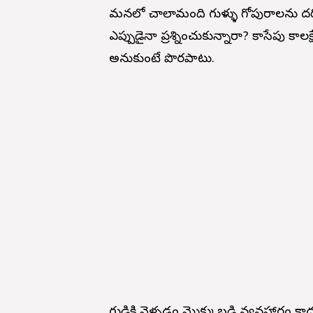
మనలో చాలామంది గుళ్ళు గోపురాలను దర్శ
ఎప్పుడైనా ప్రశ్నించుకున్నారా? కాసేపు క
అనుకుంటే పొరపాటు.
గుడికి వెళ్ళడం మొక్కుబడి వ్యవహారం కా