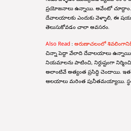
ప్రయోజనాలు ఉన్నాయి. అవేంటో చూద్దాం.
దేవాలయాలకు ఎందుకు వెళ్ళాలి, ఈ విషయ
తెలుసుకోవడం చాలా అవసరం.
Also Read
:
అరుణాచలంలో శివలింగానికి
చిన్నా పెద్దా వేలాది దేవాలయాలు ఉన్నా
నియమాలను పాటించి, నిర్దుష్టంగా నిర్మ
అలాంటివే అత్యంత ప్రసిద్ధి చెందాయి. ఇతర
ఆలయాలు మరింత పునీతమయ్యాయి. స్థల