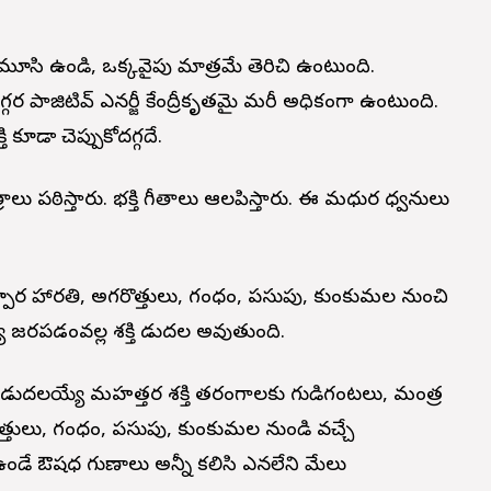
మూసి ఉండి, ఒక్కవైపు మాత్రమే తెరిచి ఉంటుంది.
 పాజిటివ్ ఎనర్జీ కేంద్రీకృతమై మరీ అధికంగా ఉంటుంది.
తి కూడా చెప్పుకోదగ్గదే.
లు పఠిస్తారు. భక్తి గీతాలు ఆలపిస్తారు. ఈ మధుర ధ్వనులు
కర్పూర హారతి, అగరొత్తులు, గంధం, పసుపు, కుంకుమల నుంచి
జరపడంవల్ల శక్తి విడుదల అవుతుంది.
ుండి విడుదలయ్యే మహత్తర శక్తి తరంగాలకు గుడిగంటలు, మంత్ర
తులు, గంధం, పసుపు, కుంకుమల నుండి వచ్చే
ఉండే ఔషధ గుణాలు అన్నీ కలిసి ఎనలేని మేలు