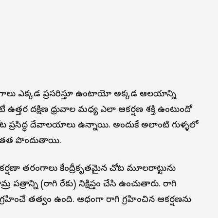
గాలు ఎక్కడ ప్రసరిస్తూ ఉంటాయో అక్కడ ఆలయాన్ని
ంటే ఉత్తర దక్షిణ ధ్రువాల మధ్య ఎలా ఆకర్షణ శక్తి ఉంటుందో
ట ప్రసిద్ధ దేవాలయాలు ఉన్నాయి. అందుకే అలాంటి గుళ్ళలో
ాంతత పొందుతాయి.
్షణా తరంగాలు కేంద్రీకృతమైన చోట మూలవిరాట్టును
 పత్రాన్ని (రాగి రేకు) నిక్షిప్తం చేసి ఉంచుతారు. రాగి
్రహించే తత్వం ఉంది. ఆవిధంగా రాగి గ్రహించిన ఆకర్షణను