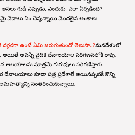
 అసలు గుడి ఎప్పుడు, ఎందుకు, ఎలా ఏర్పడింది?
మై వేదాలు ఏం చెప్తున్నాయి మొదలైన అంశాలు
 దగ్గరగా ఉంటే ఏమి జరుగుతుందో తెలుసా..?
మనదేశంలో
యి. అయితే అవన్నీ వైదిక దేవాలయాల పరిగణనలోకి రావు.
ించిన ఆలయాలను మాత్రమే గురువులు పరిగణిస్తారు.
 దేవాలయాలు కూడా పవిత్ర ప్రదేశాలే అయినప్పటికీ కొన్ని
మహత్యాన్ని సంతరించుకున్నాయి.