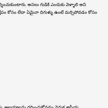
ించుకుంటారు. అసలు గుడికి ఎందుకు వెళ్ళాలి అని
ాలక్షేపం కోసం లేదా ఏమైనా దిగుళ్ళు ఉంటే మర్చిపోవడం కోసం
దు. ఆలయాలను దర్శించుకోవడం వెనుక శాస్త్రీయ