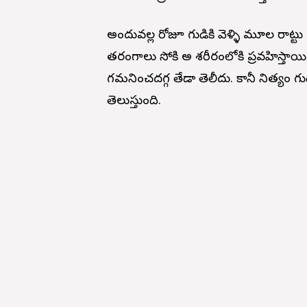
అందువల్ల రోజూ గుడికి వెళ్ళి మూల విరాట్టు
తరంగాలు సోకి అవి శరీరంలోకి ప్రవహిస్తాయి
గమనించదగ్గ తేడా తెలీదు. కానీ నిత్యం గుడి
తెలుస్తుంది.