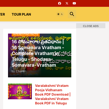
TER
TOUR PLAN
CLOSE ADS
INTERESTING FACTS
📚 Books
Rooms
భగవద్గీత
16 సోమవారాల వ్రతవిధానం |
16 Somavara Vratham -
Complete Vratham in
Telugu - Shodasa-
Somavara-Vratham
by
Chanti
Varalakshmi Vratam
Pooja Vidhanam
Book PDF Download |
Varalakshmi Vratam
Book PDF in Telugu