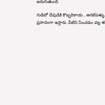
జరుగుతుంది.
గుడిలో దేవుడికి కొబ్బరికాయ , అరటిపళ్ళు
ప్రసాదంగా ఇస్తారు. వీటిని సేవించడం వ