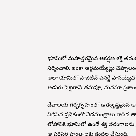
భూమిలో మహత్తరమైన ఆకర్షణ శక్తి తరం
నిర్మించాలి. ఇంకా అర్ధమయ్యేట్లు చెప్పాల
అలా భూమిలో పాజిటివ్ ఎనర్జీ పాసయ్యేచో
అడుగు పెట్టగానే తనువూ, మనసూ ప్రశ
దేవాలయ గర్భగృహంలో ఉత్క్రుష్టమైన ఆకర
నిలిపిన ప్రదేశంలో వేదమంత్రాలు రాసిన తామ్ర
లోహానికి భూమిలో ఉండే శక్తి తరంగాలను గ
ఆ పరిసర ప్రాంతాలకు విడుదల చేస్తుంది.