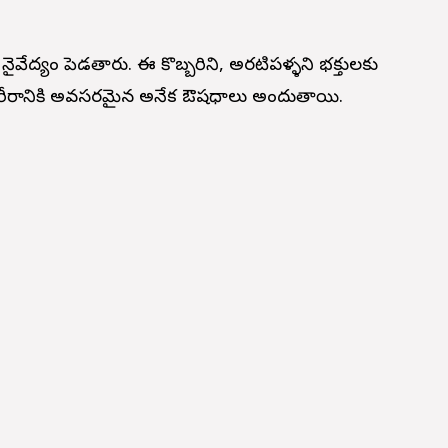
 నైవేద్యం పెడతారు. ఈ కొబ్బరిని, అరటిపళ్ళని భక్తులకు
ల్ల శరీరానికి అవసరమైన అనేక ఔషధాలు అందుతాయి.