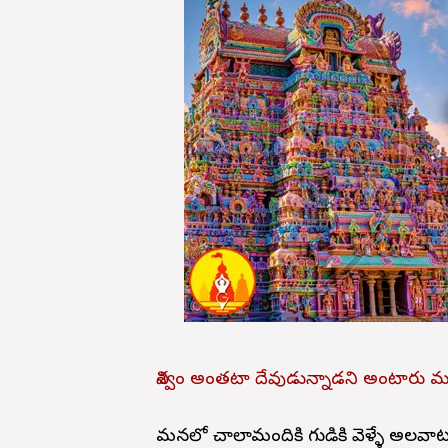
విశ్వం అంతటా దేవుడున్నాడని అంటారు మరి
మనలో చాలామందికి గుడికి వెళ్ళే అలవాటు