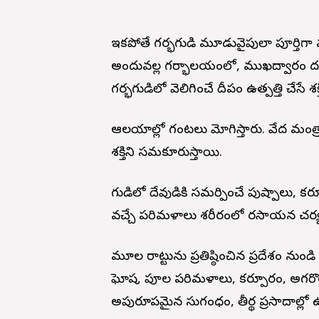
ఇకపోతే గర్భగుడి మూడువైపులా పూర్తిగా 
అందువల్ల గర్భాలయంలో, ముఖద్వారం దగ్గర
గర్భగుడిలో వెలిగించే దీపం ఉత్పత్తి చేసే శక్
ఆలయాల్లో గంటలు మోగిస్తారు. వేద మంత్రా
శక్తిని సమకూరుస్తాయి.
గుడిలో దేవుడికి సమర్పించే పుష్పాలు, 
వచ్చే పరిమళాలు శరీరంలో రసాయన చర్య 
మూల విరాట్టును ప్రతిష్ఠించిన ప్రదేశం న
ఘోష, పూల పరిమళాలు, కర్పూరం, అగరొత్
అపురూపమైన సుగంధం, తీర్థ ప్రసాదాల్లో 