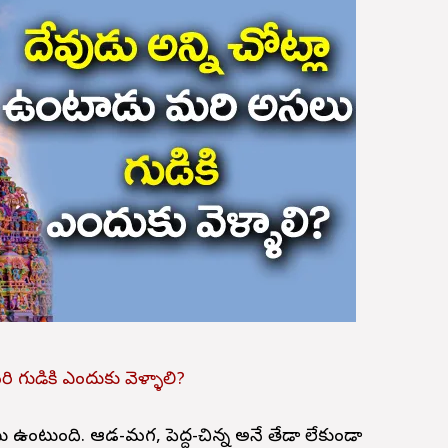
 గుడికి ఎందుకు వెళ్ళాలి?
 ఉంటుంది. ఆడ-మగ, పెద్ద-చిన్న అనే తేడా లేకుండా