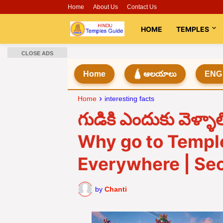
Home
About Us
Contact Us
HOME
TEMPLES
CLOSE ADS
Home
🛕 ఆలయాలు
ENG
Home
interesting facts
గుడికి ఎందుకు వెళ్ళా
Why go to Templ
Everywhere | Se
by
Chanti