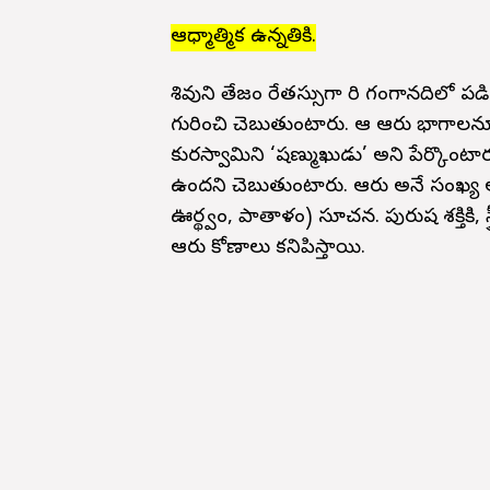
ఆధ్మాత్మిక ఉన్నతికి.
శివుని తేజం రేతస్సుగా మారి గంగానదిలో పడ
గురించి చెబుతుంటారు. ఆ ఆరు భాగాలనూ ఆ
కుమారస్వామిని ‘షణ్ముఖుడు’ అని పేర్కొం
ఉందని చెబుతుంటారు. ఆరు అనే సంఖ్య ఆర
ఊర్థ్వం, పాతాళం) సూచన. పురుష శక్తికి, స్త
ఆరు కోణాలు కనిపిస్తాయి.