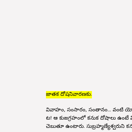
జాతక దోషనివారణకు.
వివాహం, సంసారం, సంతానం... వంటి యో
మాట! ఆ కుజగ్రహంలో కనుక దోషాలు ఉంటే
చెబుతూ ఉంటారు. సుబ్రహ్మణ్యేశ్వరుని కన