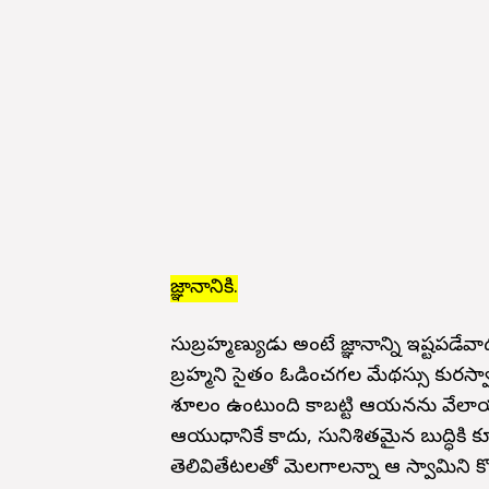
జ్ఞానానికి.
సుబ్రహ్మణ్యుడు అంటే జ్ఞానాన్ని ఇష్టపడ
బ్రహ్మని సైతం ఓడించగల మేథస్సు కుమార
శూలం ఉంటుంది కాబట్టి ఆయనను వేలాయ
ఆయుధానికే కాదు, సునిశితమైన బుద్ధికి కూడ
తెలివితేటలతో మెలగాలన్నా ఆ స్వామిని 