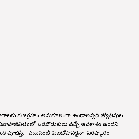
గాలకు కుజగ్రహం అనుకూలంగా ఉండాలన్నది జ్యోతిషుల
 వివాహజీవితంలో ఒడిదొడుకులు వచ్చే అవకాశం ఉందని
ుక పూజిస్తే... ఎటువంటి కుజదోషానికైనా పరిష్కారం