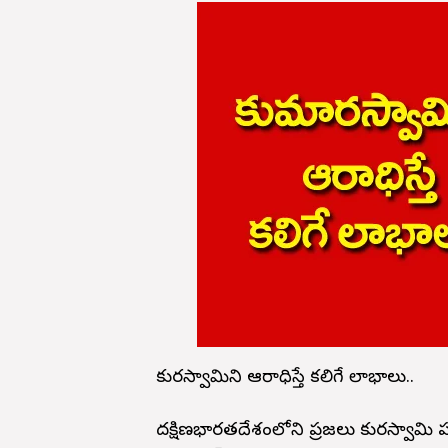
కుమారస్వామిని ఆరాధిస్తే కలిగే లాభాలు..
దక్షిణభారతదేశంలోని ప్రజలు కుమారస్వామ