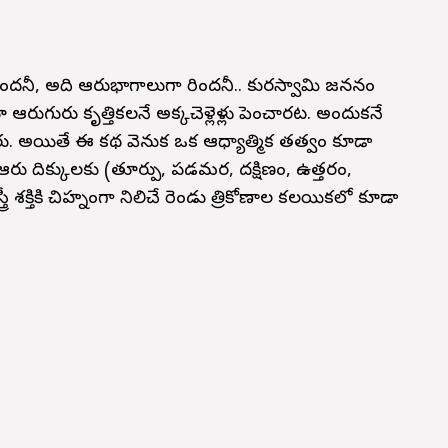
ిందనీ, అది ఆరుభాగాలుగా మారిందనీ.. కుమారస్వామి జననం
రుగురు కృత్తికలనే అక్కచెళ్లెళ్లు పెంచారట. అందుకనే
టారు. అయితే ఈ కథ వెనుక ఒక ఆధ్యాత్మిక తత్వం కూడా
ు దిక్కులకు (తూర్పు, పడమర, దక్షిణం, ఉత్తరం,
్రీ శక్తికి చిహ్నంగా నిలిచే రెండు త్రికోణాల కలయికలో కూడా