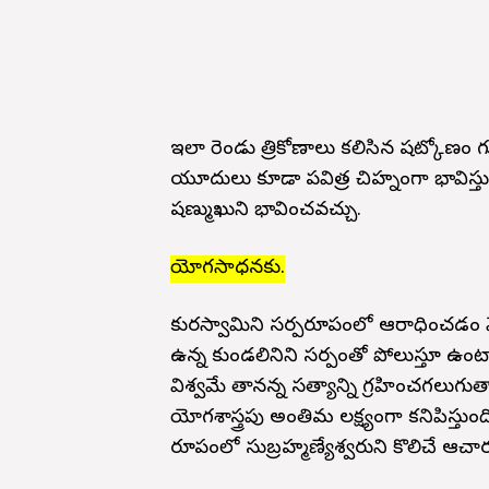
ఇలా రెండు త్రికోణాలు కలిసిన షట్కోణం గుర
యూదులు కూడా పవిత్ర చిహ్నంగా భావిస్తుంటా
షణ్ముఖుని భావించవచ్చు.
యోగసాధనకు.
కుమారస్వామిని సర్పరూపంలో ఆరాధించడం 
ఉన్న కుండలినిని సర్పంతో పోలుస్తూ ఉ
విశ్వమే తానన్న సత్యాన్ని గ్రహించగలుగ
యోగశాస్త్రపు అంతిమ లక్ష్యంగా కనిపిస్తుంద
రూపంలో సుబ్రహ్మణ్యేశ్వరుని కొలిచే ఆ