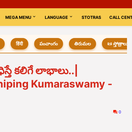
MEGA MENU
LANGUAGE
STOTRAS
CALL CEN
हिंदी
పంచాంగం
తిరుమల
📜 స్తోత్రాలు
్తే కలిగే లాభాలు..|
shiping Kumaraswamy -
0