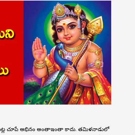
ి పట్ల చూపే అభిమానం అంతాఇంతా కాదు. తమిళనాడులో