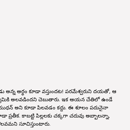
ేవాడు అన్న అర్థం కూడా వస్తుందట! పరమేశ్వరుని దయతో, ఆ
స్వామికి అలవడిందని చెబుతారు. ఇక ఆయన చేతిలో ఉండే
ుధన్ అని కూడా పిలవడం కద్దు. ఈ శూలం పదునైనా
ా ప్రతీక. కాబట్టి పిల్లలకు చక్కగా చదువు అబ్బాలన్నా,
కొలవమని సూచిస్తుంటారు.