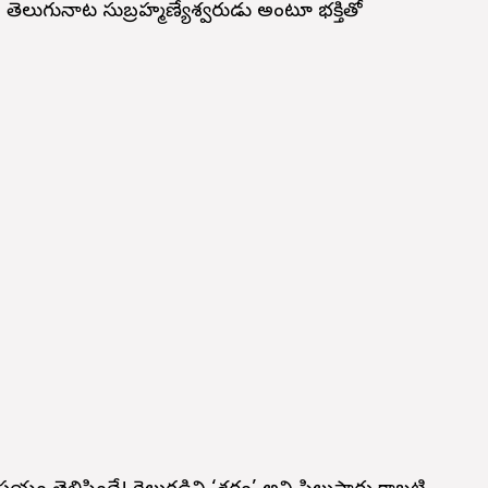
తెలుగునాట సుబ్రహ్మణ్యేశ్వరుడు అంటూ భక్తితో