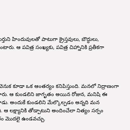
్తుని హిందువులతో పాటుగా క్రైస్తవులు, బౌద్ధులు,
రు. ఆ పవిత్ర సంఖ్యకు, పవిత్ర చిహ్నానికి ప్రతీకగా
వెనుక కూడా ఒక ఆంతర్యం కనిపిస్తుంది. మనలో నిద్రాణంగా
ంటారు. ఆ కుండలిని జాగృతం అయిన రోజున, మనిషి ఈ
ుతాడు. అందుకే కుండలిని మేల్కొల్పడం అన్నది మన
ి. ఆ లక్ష్యానికి తోడ్పాటుని అందించేలా నిత్యం సర్పం
చారం మొదలై ఉండవచ్చు.