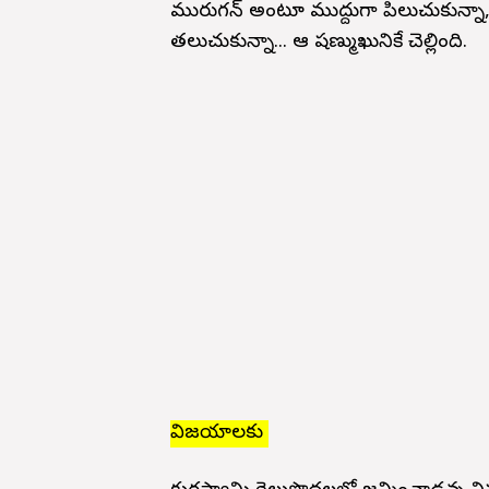
మురుగన్ అంటూ ముద్దుగా పిలుచుకున్నా, 
తలుచుకున్నా... ఆ షణ్ముఖునికే చెల్లింది.
విజయాలకు