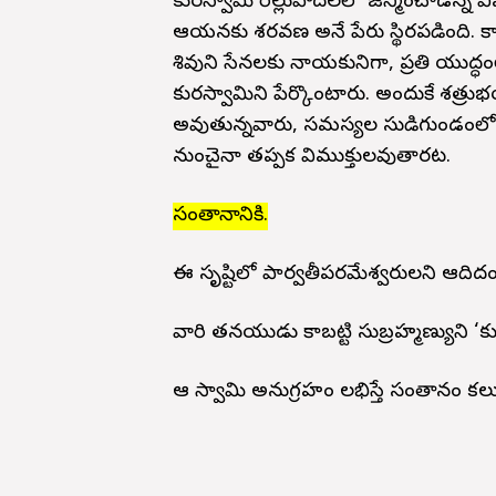
కుమారస్వామి రెల్లుపొదలలో జన్మించాడన్న విష
ఆయనకు శరవణ అనే పేరు స్థిరపడింది. కాన
శివుని సేనలకు నాయకునిగా, ప్రతి యుద్
కుమారస్వామిని పేర్కొంటారు. అందుకే శత
అవుతున్నవారు, సమస్యల సుడిగుండంలో చిక్
నుంచైనా తప్పక విముక్తులవుతారట.
సంతానానికి.
ఈ సృష్టిలో పార్వతీపరమేశ్వరులని ఆదిదం
వారి తనయుడు కాబట్టి సుబ్రహ్మణ్యుని ‘కు
ఆ స్వామి అనుగ్రహం లభిస్తే సంతానం కలుగ