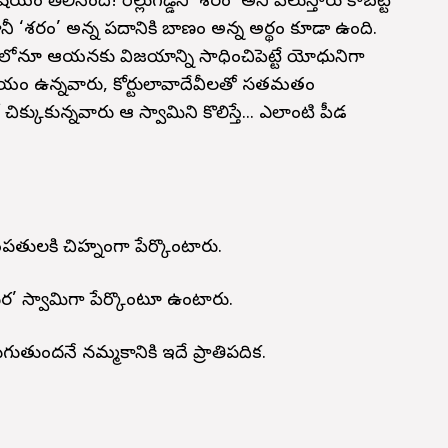
యం తెలిసిందే! రెల్లుగడ్డిని ‘శరం’ అని పిలుస్తారు కాబట్టి
ీ ‘శరం’ అన్న పదానికి బాణం అన్న అర్థం కూడా ఉంది.
ధంలోనూ ఆయనకు విజయాన్ని సాధించిపెట్టే యోధునిగా
్రుభయం ఉన్నవారు, కోర్టులావాదేవీలతో సతమతం
కుకున్నవారు ఆ స్వామిని కొలిస్తే... ఎలాంటి పీడ
పతులకి చిహ్నంగా పేర్కొంటారు.
మార’ స్వామిగా పేర్కొంటూ ఉంటారు.
ుతుందనే నమ్మకానికి ఇదే ప్రాతిపదిక.