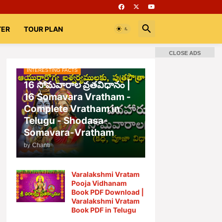
TER
TOUR PLAN
CLOSE ADS
INTERESTING FACTS
📚 Books
Rooms
భగవద్గీత
16 సోమవారాల వ్రతవిధానం |
16 Somavara Vratham -
Complete Vratham in
Telugu - Shodasa-
Somavara-Vratham
by
Chanti
Varalakshmi Vratam
Pooja Vidhanam
Book PDF Download |
Varalakshmi Vratam
Book PDF in Telugu