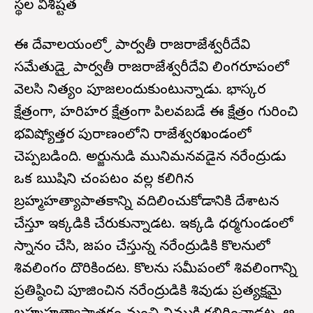
స్థల విశిష్టత
ఈ దేవాలయంలో శ్రీ పార్వతీ రాజరాజేశ్వరీదేవి
సమేతుడై శ్రీ పార్వతీ రాజరాజేశ్వరీదేవి లింగరూపంలో
వెలసి నిత్యం పూజలందుకుంటున్నాడు. భాస్కర
క్షేత్రంగా, హరిహర క్షేత్రంగా పిలవబడే ఈ క్షేత్రం గురించి
భవిష్యోత్తర పురాణంలోని రాజేశ్వరఖండంలో
చెప్పబడింది. అర్జునుడి మునిమనవడైన నరేంద్రుడు
ఒక ఋషిని చంపటం వల్ల కలిగిన
బ్రహ్మహత్యాపాతకాన్ని వదిలించుకోడానికి దేశాటన
చేస్తూ ఇక్కడికి చేరుకున్నాడట. ఇక్కడి ధర్మగుండంలో
స్నానం చేసి, జపం చేస్తున్న నరేంద్రుడికి కొలనులో
శివలింగం దొరికిందట. కొలను సమీపంలో శివలింగాన్ని
ప్రతిష్ఠించి పూజించిన నరేంద్రుడికి శివుడు ప్రత్యక్షమై