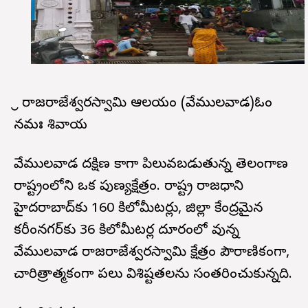
శ్రీ రాజరాజేశ్వరస్వామి ఆలయం (వేములవాడ)ఓం
నమః శివాయ
వేములవాడ దక్షిణ కాశీగా పిలువబడుతున్న తెలంగాణ
రాష్ట్రంలోని ఒక పుణ్యక్షేత్రం. రాష్ట్ర రాజధాని
హైదరాబాద్‌కు 160 కిలోమీటర్లు, జిల్లా కేంద్రమైన
కరీంనగర్‌కు 36 కిలోమీటర్ల దూరంలో వున్న
వేములవాడ రాజరాజేశ్వరస్వామి క్షేత్రం పౌరాణికంగా,
చారిత్రాత్మకంగా పలు విశిష్టతలను సంతరించుకున్నది.