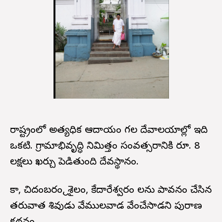
రాష్ట్రంలో అత్యధిక ఆదాయం గల దేవాలయాల్లో ఇది
ఒకటి. గ్రామాభివృద్ధి నిమిత్తం సంవత్సరానికి రూ. 8
లక్షలు ఖర్చు పెడితుంది దేవస్థానం.
కాశీ, చిదంబరం, శ్రీశైలం, కేదారేశ్వరం లను పావనం చేసిన
తరువాత శివుడు వేములవాడ వేంచేసాడని పురాణ