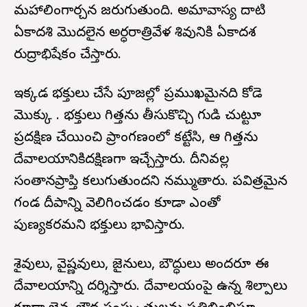
మహాలింగార్చన జరుగుతుంది. అమావాస్య దాటి
ఏకాదశి మొదలైన అర్ధరాత్రివేళ శివునికి ఏకాదశ
రుద్రాభిషేకం చేస్తారు.
ఇక్కడ భక్తులు చేసే పూజల్లో ప్రముఖమైనది కోడె
మొక్కు . భక్తులు గిత్తను తీసుకొచ్చి గుడి చుట్టూ
ప్రదక్షిణ చేయించి ప్రాంగణంలో కట్టేసి, ఆ గిత్తను
దేవాలయానికిదక్షిణగా ఇచ్చేస్తారు. దీనివల్ల
సంతానప్రాప్తి కలుగుతుందని నమ్ముతారు. పవిత్రమైన
గండ దీపాన్ని వెలిగించడం కూడా ఎంతో
పుణ్యకరమని భక్తులు భావిస్తారు.
శైవులు, వైష్ణవులు, జైనులు, బౌద్ధులు అందరూ ఈ
దేవాలయాన్ని దర్శిస్తారు. దేవాలయంపై ఉన్న శిల్పాలు