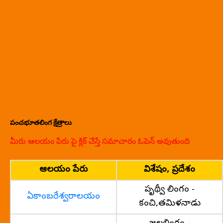
పంచభూతలింగ క్షేత్రాలు
మీరు ఆలయం పేరు పై క్లిక్ చేస్తే సమాచారం ఓపెన్ అవుతుంది
ఆలయం పేరు
విశేషం, ప్రదేశం
పృథ్వీ లింగం -
ఏకాంబరేశ్వరాలయం
కంచి,తమిళనాడు