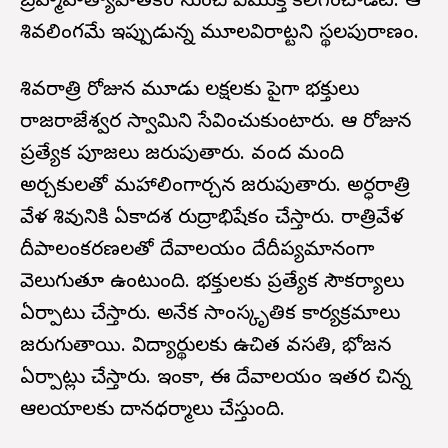
బ్రహ్మహత్యాపాతకం నుంచి విముక్తి కలిగించాడట. ఆ
శివలింగమే ఇప్పుడున్న మూలవిరాట్టని స్థలపురాణం.
శివరాత్రి రోజున మూడు లక్షలకు పైగా భక్తులు
రాజరాజేశ్వర స్వామిని సేవించుకుంటారు. ఆ రోజున
ప్రత్యేక పూజలు జరుపుతారు. వంద మంది
అర్చకులతో మహాలింగార్చన జరుపుతారు. అర్ధరాత్రి
వేళ శివునికి ఏకాదశ రుద్రాభిషేకం చేస్తారు. రాత్రివేళ
దీపాలంకరణలతో దేవాలయం దేదీప్యమానంగా
వెలుగుతూ ఉంటుంది. భక్తులకు ప్రత్యేక సౌకర్యాలు
ఏర్పాటు చేస్తారు. అనేక సాంస్కృతిక కార్యక్రమాలు
జరుగుతాయి. విద్యార్థులకు ఉచిత వసతి, భోజన
ఏర్పాట్లు చేస్తారు. ఇంకా, ఈ దేవాలయం ఇతర చిన్న
ఆలయాలకు దానధర్మాలు చేస్తుంది.