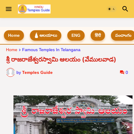
Home
🛕 ఆలయాలు
ENG
हिंदी
పంచాంగం
Home
Famous Temples In Telangana
శ్రీ రాజరాజేశ్వరస్వామి ఆలయం (వేములవాడ)
by
Temples Guide
0