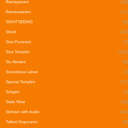
Ramayanam
(10)
Rameswaram
(17)
SIGHTSEEING
(6)
Shirdi
(10)
Siva Puranam
(1)
Siva Temples
(102)
Six Abodes
(8)
Soundarya Lahari
(2)
Special Temples
(17)
Sringeri
(1)
State Wise
(36)
Stotram with Audio
(24)
Tallest Gopurams
(6)