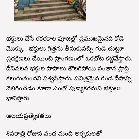
భక్తులు చేసే రకరకాల పూజల్లో ప్రముఖమైనది కోడె
మొక్కు . భక్తులు గిత్తను తీసుకువచ్చి గుడి చుట్టూ
ప్రదక్షిణలు చేయించి ప్రాంగణంలో ఒకచోట కట్టివేస్తారు.
దీనివలన భక్తుల పాపాలు తొలగిపోయి సంతాన ప్రాప్తి
కలుగుతుందని విశ్వసిస్తారు. పవిత్రమైన గండ దీపాన్ని
వెలిగించడం కూడా ఎంతో పుణ్యకరమని భక్తులు
భావిస్తారు
ఆలయప్రత్యేకతలు
శివరాత్రి రోజున వంద మంది అర్చకులతో