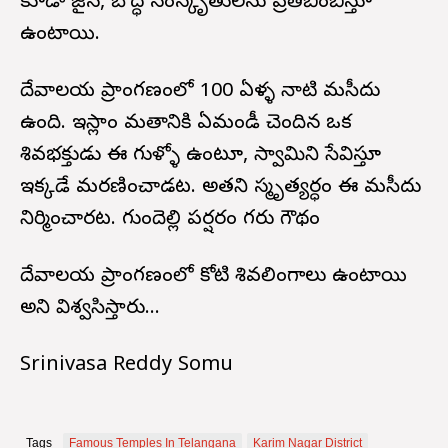
కూడా జైన, బౌద్ధ సంస్కృతులను ప్రతిబింబిస్తూ
ఉంటాయి.
దేవాలయ ప్రాంగణంలో 100 ఏళ్ళ నాటి మసీదు
ఉంది. ఇస్లాం మతానికి ఏమండీ చెందిన ఒక
శివభక్తుడు ఈ గుళ్ళో ఉంటూ, స్వామిని సేవిస్తూ
ఇక్కడే మరణించాడట. అతని స్మృత్యర్ధం ఈ మసీదు
నిర్మించారట. గుందెల్లి పర్షరం గరు గౌథం
దేవాలయ ప్రాంగణంలో కోటి శివలింగాలు ఉంటాయి
అని విశ్వసిస్తారు...
Srinivasa Reddy Somu
Tags
Famous Temples In Telangana
Karim Nagar District