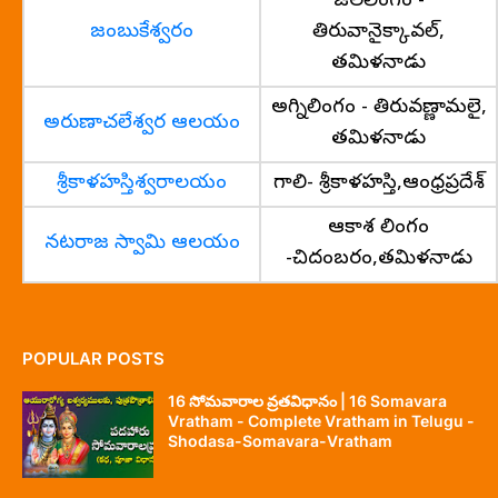
జలలింగం -
జంబుకేశ్వరం
తిరువానైక్కావల్,
తమిళనాడు
అగ్నిలింగం - తిరువణ్ణామలై,
అరుణాచలేశ్వర ఆలయం
తమిళనాడు
శ్రీకాళహస్తిశ్వరాలయం
గాలి- శ్రీకాళహస్తి,ఆంధ్రప్రదేశ్
ఆకాశ లింగం
నటరాజ స్వామి ఆలయం
-చిదంబరం,తమిళనాడు
POPULAR POSTS
16 సోమవారాల వ్రతవిధానం | 16 Somavara
Vratham - Complete Vratham in Telugu -
Shodasa-Somavara-Vratham