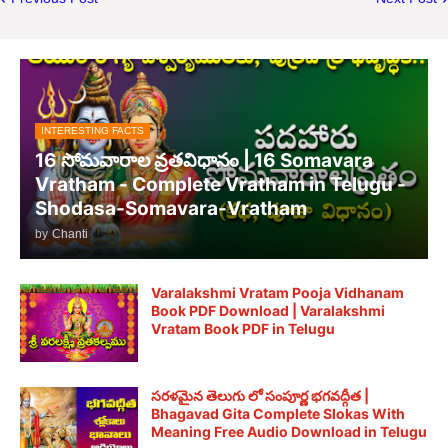
INTERESTING FACTS
16 సోమవారాల వ్రతవిధానం | 16 Somavara
Vratham - Complete Vratham in Telugu -
Shodasa-Somavara-Vratham
by
Chanti
Varalakshmi Vratam Pooja Vidhanam
Book PDF Download | Varalakshmi
Vratam Book PDF in Telugu
సరళమైన తెలుగు లో సంపూర్ణ భగవద్గీత |
Bhagavad Gita Complete Slokas With
Meaning Free Audio Download in Telugu