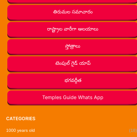
తిరుమల సమాచారం
రాష్ట్రాల వారీగా ఆలయాలు
స్తోత్రాలు
టెంపుల్ గైడ్ యాప్
భగవద్గీత
Temples Guide Whats App
CATEGORIES
1000 years old
(18)