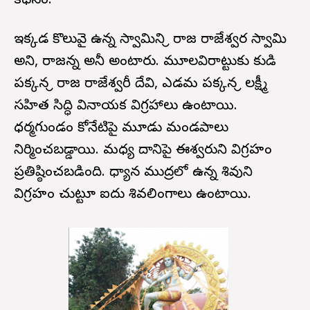
కథనం.
ఇక్కడ కొలువై ఉన్న స్వామిని శ్రీ రాజ రాజేశ్వర స్వామి
అని, రాజన్న అనీ అంటారు. మూలవిరాట్టుకు కుడి
పక్కన శ్రీ రాజ రాజేశ్వరీ దేవి, ఎడమ పక్కన శ్రీ లక్ష్మీ
సహిత సిద్ధి వినాయక విగ్రహాలు ఉంటాయి.
ధర్మగుండం కోనేటిపై మూడు మండపాలు
నిర్మించబడ్డాయి. మధ్య దానిపై ఈశ్వరుని విగ్రహం
ప్రతిష్ఠించబడింది. ధ్యాన ముద్రలో ఉన్న శివుని
విగ్రహం చుట్టూ ఐదు శివలింగాలు ఉంటాయి.