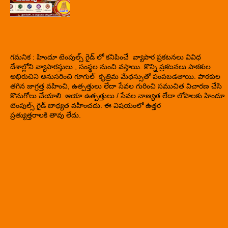
గమనిక : హిందూ టెంపుల్స్ గైడ్ లో కనిపించే వ్యాపార ప్రకటనలు వివిధ
దేశాల్లోని వ్యాపారస్తులు , సంస్థల నుంచి వస్తాయి. కొన్ని ప్రకటనలు పాఠకుల
అభిరుచిని అనుసరించి గూగుల్ కృత్రిమ మేధస్సుతో పంపబడతాయి. పాఠకుల
తగిన జాగ్రత్త వహించి, ఉత్పత్తులు లేదా సేవల గురించి సముచిత విచారణ చేసి
కొనుగోలు చేయాలి. ఆయా ఉత్పత్తులు / సేవల నాణ్యత లేదా లోపాలకు హిందూ
టెంపుల్స్ గైడ్ బాధ్యత వహించదు. ఈ విషయంలో ఉత్తర
ప్రత్యుత్తరాలకి తావు లేదు.