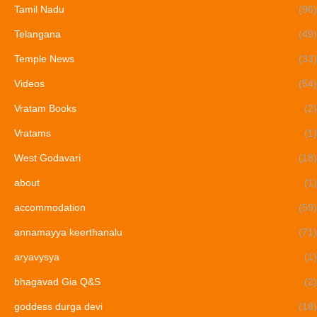
Tamil Nadu
(96)
Telangana
(49)
Temple News
(33)
Videos
(54)
Vratam Books
(2)
Vratams
(1)
West Godavari
(18)
about
(1)
accommodation
(59)
annamayya keerthanalu
(71)
aryavysya
(1)
bhagavad Gia Q&S
(2)
goddess durga devi
(18)