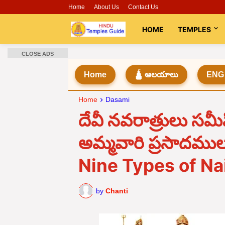
Home
About Us
Contact Us
HOME
TEMPLES
CLOSE ADS
Home
🛕 ఆలయాలు
ENG
Home
Dasami
దేవీ నవరాత్రులు స
అమ్మవారి ప్రసాదముల
Nine Types of Na
by
Chanti