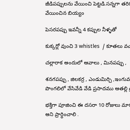
జీడిపప్పులను వేయించి పెట్టడి.సన్నగా తరిగ
వేయించిన బియ్యం
పెసరపప్పు ఇవన్నీ 4 కప్పుల నీళ్ళతో
కుక్కర్లో వుంచి 3 whistles / కూతలు వ
చల్లారాక అందులో ఆవాలు , మినపప్పు ,
శనగపప్పు , జిలకర్ర , ఎండుమిర్చి ,ఇంగువ,
పొంగలిలో వేసివేడి వేడి ప్రసాదము ఆతల్లి త్రి
భక్తిగా పూజించి ఈ దసరా 10 రోజులు మాకు శక్
అని ప్రార్ధించాలి .