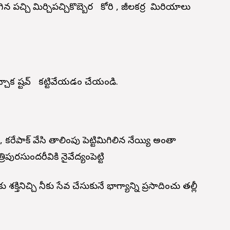
ిన పచ్చి మిర్చిపచ్చికొబ్బెర కోరి , జీలకర్ర మిరియాలు
చ్చాక ష్టవ్ కట్టివేయడం చేయండి.
 కరేపాక్ వేసి తాలింపు పెట్టిమిగిలిన నేయ్యి అంతా
పురసుందరీదేవికి నైవేద్యంపెట్టి
తినిచ్చి నీకు సేవ చేసుకునే భాగ్యాన్ని ప్రసాదించు తల్లీ