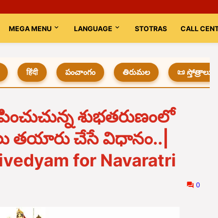
MEGA MENU
LANGUAGE
STOTRAS
CALL CEN
हिंदी
పంచాంగం
తిరుమల
📜 స్తోత్రాలు
మీపించుచున్న శుభతరుణంలో
ు తయారు చేసే విధానం..|
ivedyam for Navaratri
0