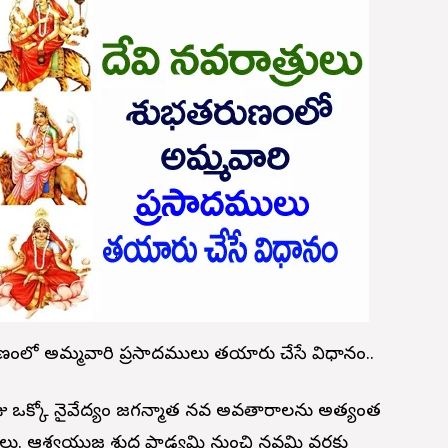
ుణంలో అమ్మవారి ప్రసాదములు తయారు చేసే విధానం..
రోజు ఒక్కో నైవేద్యం జగన్మాత నవ అవతారాలను అత్యంత
్రులు. ఆశ్వయుజ శుద్ధ పాడ్యమి నుంచి నవమి వరకు