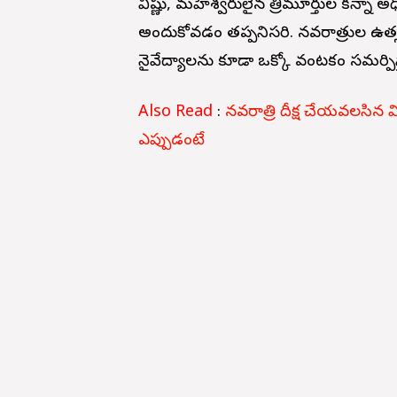
విష్ణు, మహేశ్వరులైన త్రిమూర్తుల కన్నా అ
అందుకోవడం తప్పనిసరి. నవరాత్రుల ఉత్స
నైవేద్యాలను కూడా ఒక్కో వంటకం సమర్పిస్
Also Read
:
నవరాత్రి దీక్ష చేయవలసిన
ఎప్పుడంటే