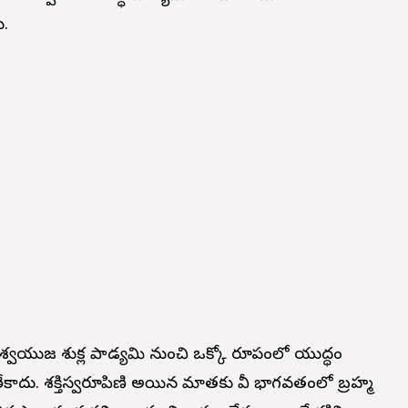
ు.
వయుజ శుక్ల పాడ్యమి నుంచి ఒక్కో రూపంలో యుద్ధం
కాదు. శక్తిస్వరూపిణి అయిన మాతకు దేవీ భాగవతంలో బ్రహ్మ