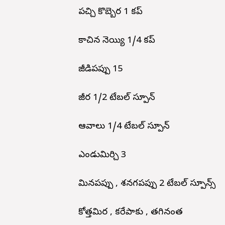
పచ్చి కొబ్బెర 1 కప్
కాచిన నెయ్యి 1/4 కప్
జీడిపప్పు 15
జీర 1/2 టేబల్ స్పూన్
ఆవాలు 1/4 టేబల్ స్పూన్
ఎండుమిర్చి 3
మినపప్పు , శనగపప్పు 2 టేబల్ స్పూన్స్
కోత్తమిర , కరేపాకు , తగినంత