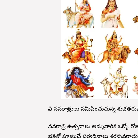
దేవీ నవరాత్రులు సమీపించుచున్న శుభతర
నవరాత్రి ఉత్సవాలు అమ్మవారికి ఒక్కో 
భక్తితో పూజించే పర్వదినాలు శరన్నవరాత