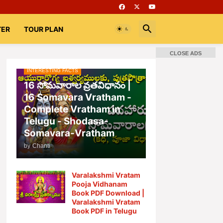
TER
TOUR PLAN
CLOSE ADS
INTERESTING FACTS
📚 Books
Rooms
భగవద్గీత
16 సోమవారాల వ్రతవిధానం |
16 Somavara Vratham -
Complete Vratham in
Telugu - Shodasa-
Somavara-Vratham
by
Chanti
Varalakshmi Vratam
Pooja Vidhanam
Book PDF Download |
Varalakshmi Vratam
Book PDF in Telugu