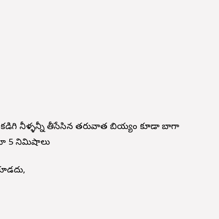
డిగి నీళ్ళన్నీ తీసేసిన తరువాత బియ్యం కూడా బాగా
ా 5 నిమిషాలు
కూడదు,