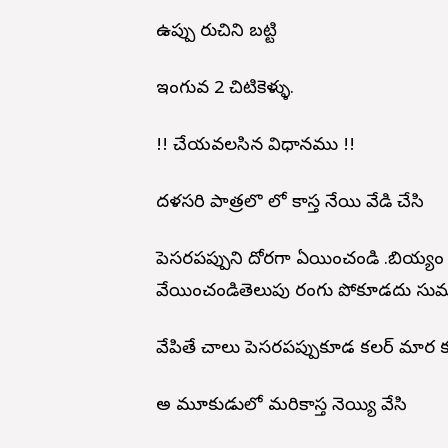
ఉప్పు రుచిని బట్టి
ఇంగువ 2 చిటికెళ్ళు.
!! చేయవలసిన విధానము !!
దళసరి పాత్రలొ లో కాస్త నేయి వేడి చేసి
పెసరపప్పుని దోరగా ఏయించండి .బియ్యం క
వేయించండితెలుపు రంగు పోకూడదు సుమ
వేపితే చాలు పెసరపప్పుకూడ కలర్ మార 
అదే మూకుడులో మరికాస్త నెయ్యి వేసి