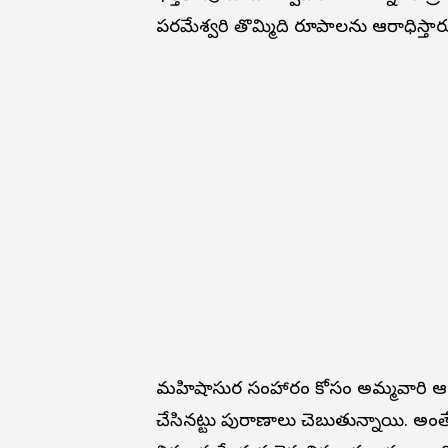
పరమేశ్వరి తొమ్మిది రూపాలను ఆరాధిస్తార
మహిషాసుర సంహారం కోసం అమ్మవారి ఆశ్
చేసినట్టు పురాణాలు చెబుతున్నాయి. అంతే