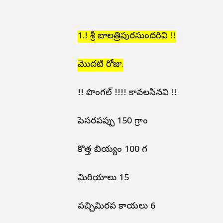
1.! శ్రీ బాలత్రిపురసుందరిదేవి !!
మొదటి రోజు.
!! పొంగల్ !!!! కావలసినవి !!
పెసరపప్పు 150 గ్రాం
కొత్త బియ్యం 100 గ
మిరియాలు 15
పచ్చిమిరప కాయలు 6