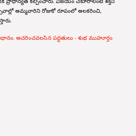
ధిక ప్రాధాన్యత కల్పించారు. విజయం చేకూరాలంటే శక్తిని
వాల్లో అమ్మవారిని రోజుకో రూపంలో అలకరించి,
తారు.
 విధానం. ఆచరించవలసిన పద్ధతులు - శుభ ముహూర్తం