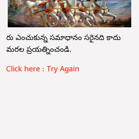
మీరు ఎంచుకున్న సమాధానం సరైనది కాదు
మరల ప్రయత్నించండి.
Click here : Try Again