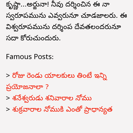
కృష్ణా...అర్జునా! నీవు దర్శించిన ఈ నా
స్వరూపమును ఎవ్వరునూ చూడజాలరు. ఈ
విశ్వరూపమును దర్శింప దేవతలందరునూ
సదా కోరుచుందురు.
Famous Posts:
>
రోజు రెండు యాలకులు తింటే ఇన్ని
ప్రయోజనాలా ?
>
శనేశ్వరుడు శనివారాల నోము
>
శుక్రవారాల నోముకి ఎంతో ప్రాధాన్యత