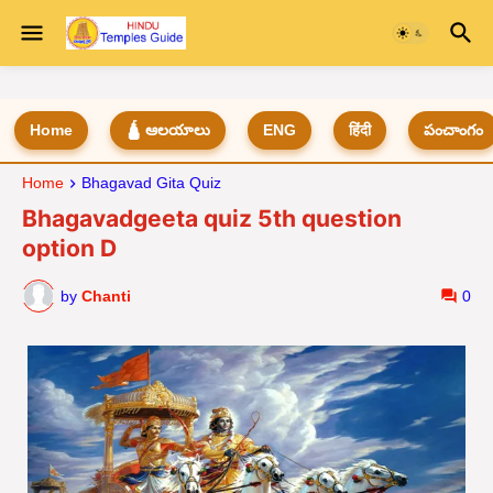
Home
🛕 ఆలయాలు
ENG
हिंदी
పంచాంగం
Home
Bhagavad Gita Quiz
Bhagavadgeeta quiz 5th question
option D
by
Chanti
0