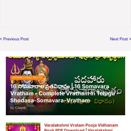
Previous Post
Next Post
INTERESTING FACTS
16 సోమవారాల వ్రతవిధానం | 16 Somavara
Vratham - Complete Vratham in Telugu -
Shodasa-Somavara-Vratham
by
Chanti
Varalakshmi Vratam Pooja Vidhanam
Book PDF Download | Varalakshmi