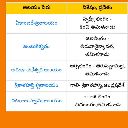
ఆలయం పేరు
విశేషం, ప్రదేశం
పృథ్వీ లింగం -
ఏకాంబరేశ్వరాలయం
కంచి,తమిళనాడు
జలలింగం -
జంబుకేశ్వరం
తిరువానైక్కావల్,
తమిళనాడు
అగ్నిలింగం - తిరువణ్ణామలై,
అరుణాచలేశ్వర ఆలయం
తమిళనాడు
శ్రీకాళహస్తిశ్వరాలయం
గాలి- శ్రీకాళహస్తి,ఆంధ్రప్రదేశ్
ఆకాశ లింగం
నటరాజ స్వామి ఆలయం
-చిదంబరం,తమిళనాడు