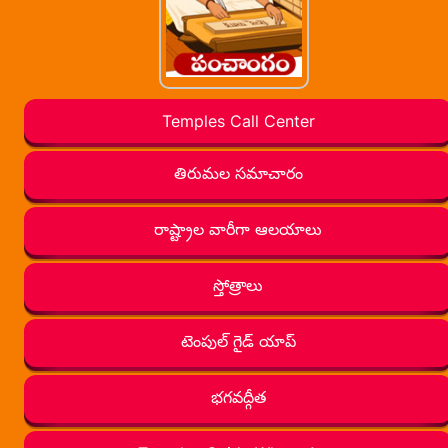
Temples Call Center
తిరుమల సమాచారం
రాష్ట్రాల వారీగా ఆలయాలు
స్తోత్రాలు
టెంపుల్ గైడ్ యాప్
భగవద్గీత