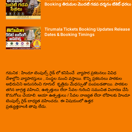
Booking తిరుమల మొదటి గడప దర్శనం టికెట్ ధరలు
Tirumala Tickets Booking Updates Release
Dates & Booking Timings
గమనిక : హిందూ టెంపుల్స్ గైడ్ లో కనిపించే వ్యాపార ప్రకటనలు వివిధ
దేశాల్లోని వ్యాపారస్తులు , సంస్థల నుంచి వస్తాయి. కొన్ని ప్రకటనలు పాఠకుల
అభిరుచిని అనుసరించి గూగుల్ కృత్రిమ మేధస్సుతో పంపబడతాయి. పాఠకుల
తగిన జాగ్రత్త వహించి, ఉత్పత్తులు లేదా సేవల గురించి సముచిత విచారణ చేసి
కొనుగోలు చేయాలి. ఆయా ఉత్పత్తులు / సేవల నాణ్యత లేదా లోపాలకు హిందూ
టెంపుల్స్ గైడ్ బాధ్యత వహించదు. ఈ విషయంలో ఉత్తర
ప్రత్యుత్తరాలకి తావు లేదు.