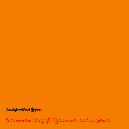
పంచభూతలింగ క్షేత్రాలు
మీరు ఆలయం పేరు పై క్లిక్ చేస్తే సమాచారం ఓపెన్ అవుతుంది