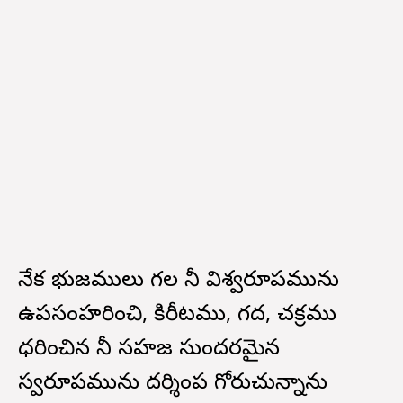
నేక భుజములు గల నీ విశ్వరూపమును
ఉపసంహరించి, కిరీటము, గద, చక్రము
ధరించిన నీ సహజ సుందరమైన
స్వరూపమును దర్శింప గోరుచున్నాను