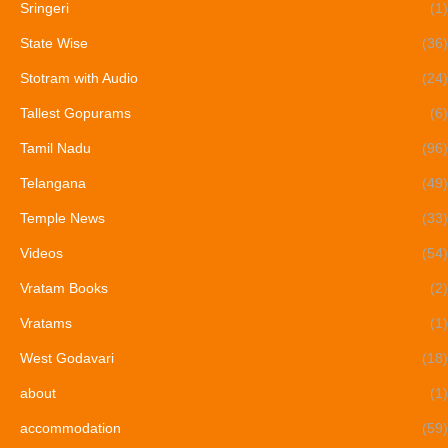
Sringeri
(1)
State Wise
(36)
Stotram with Audio
(24)
Tallest Gopurams
(6)
Tamil Nadu
(96)
Telangana
(49)
Temple News
(33)
Videos
(54)
Vratam Books
(2)
Vratams
(1)
West Godavari
(18)
about
(1)
accommodation
(59)