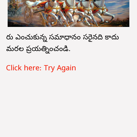
మీరు ఎంచుకున్న సమాధానం సరైనది కాదు
మరల ప్రయత్నించండి.
Click here: Try Again