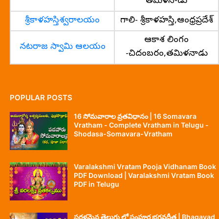
తమిళనాడు
శ్రీకాళహస్తిశ్వరాలయం
గాలి- శ్రీకాళహస్తి,ఆంధ్రప్రదేశ్
ఆకాశ లింగం
నటరాజ స్వామి ఆలయం
-చిదంబరం,తమిళనాడు
POPULAR POSTS
16 సోమవారాల వ్రతవిధానం | 16 Somavara
Vratham - Complete Vratham in Telugu -
Shodasa-Somavara-Vratham
Varalakshmi Vratam Pooja Vidhanam Book
PDF Download | Varalakshmi Vratam Book
PDF in Telugu
సరళమైన తెలుగు లో సంపూర్ణ భగవద్గీత | Bhagavad