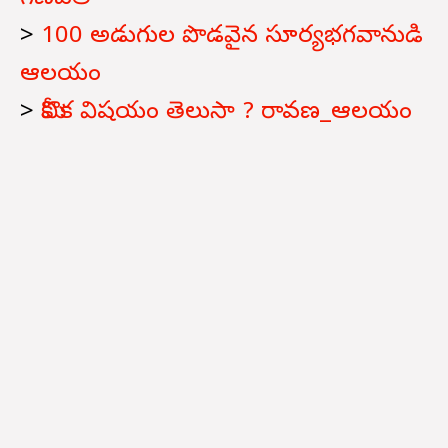
>
100 అడుగుల పొడవైన సూర్యభగవానుడి
ఆలయం
>
మీకొక విషయం తెలుసా ? రావణ_ఆలయం