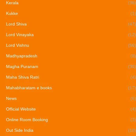
Kerala
(36)
Kukke
(1)
Lord Shiva
(47)
Lord Vinayaka
(12)
Lord Vishnu
(56)
Madhyapradesh
(8)
Magha Puranam
(30)
Maha Shiva Ratri
(4)
Mahabharatam e books
(17)
News
(6)
Official Website
(4)
Online Room Booking
(3)
Out Side India
(10)