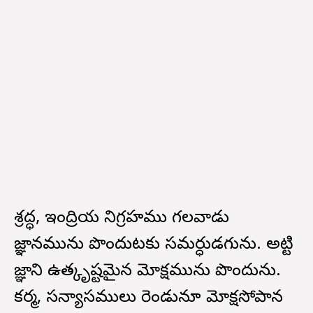
శ్రద్ధ, ఇంద్రియ నిగ్రహము గలవాడు
జ్ఞానమును పొందుటకు సమర్ధుడగును. అట్టి
జ్ఞాని ఉత్కృష్టమైన మోక్షమును పొందును.
కర్మ, సన్యాసములు రెండునూ మోక్షసోపాన