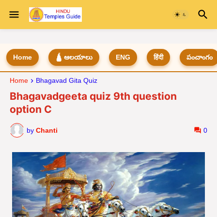
Home
🛕 ఆలయాలు
ENG
हिंदी
పంచాంగం
Home
Bhagavad Gita Quiz
Bhagavadgeeta quiz 9th question
option C
by
Chanti
0