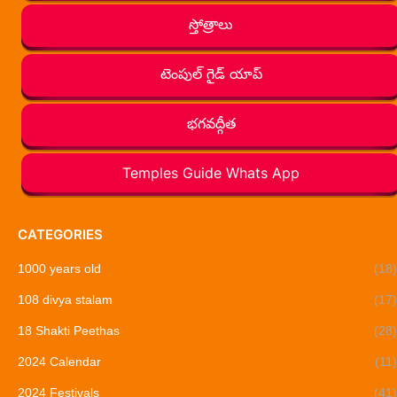
స్తోత్రాలు
టెంపుల్ గైడ్ యాప్
భగవద్గీత
Temples Guide Whats App
CATEGORIES
1000 years old
(18)
108 divya stalam
(17)
18 Shakti Peethas
(28)
2024 Calendar
(11)
2024 Festivals
(41)