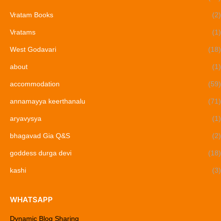
Vratam Books
(2)
Vratams
(1)
West Godavari
(18)
about
(1)
accommodation
(59)
annamayya keerthanalu
(71)
aryavysya
(1)
bhagavad Gia Q&S
(2)
goddess durga devi
(18)
kashi
(3)
WHATSAPP
Dynamic Blog Sharing