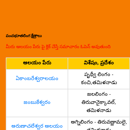
పంచభూతలింగ క్షేత్రాలు
మీరు ఆలయం పేరు పై క్లిక్ చేస్తే సమాచారం ఓపెన్ అవుతుంది
ఆలయం పేరు
విశేషం, ప్రదేశం
పృథ్వీ లింగం -
ఏకాంబరేశ్వరాలయం
కంచి,తమిళనాడు
జలలింగం -
జంబుకేశ్వరం
తిరువానైక్కావల్,
తమిళనాడు
అగ్నిలింగం - తిరువణ్ణామలై,
అరుణాచలేశ్వర ఆలయం