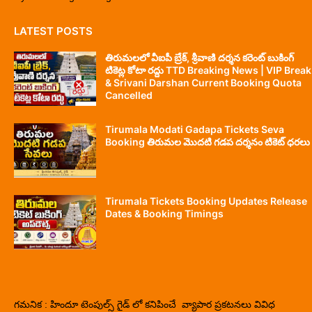
LATEST POSTS
తిరుమలలో వీఐపీ బ్రేక్, శ్రీవాణి దర్శన కరెంట్ బుకింగ్
టికెట్ల కోటా రద్దు TTD Breaking News | VIP Break
& Srivani Darshan Current Booking Quota
Cancelled
Tirumala Modati Gadapa Tickets Seva
Booking తిరుమల మొదటి గడప దర్శనం టికెట్ ధరలు
Tirumala Tickets Booking Updates Release
Dates & Booking Timings
గమనిక : హిందూ టెంపుల్స్ గైడ్ లో కనిపించే వ్యాపార ప్రకటనలు వివిధ