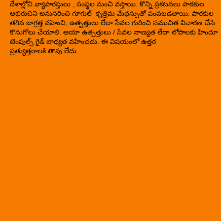
దేశాల్లోని వ్యాపారస్తులు , సంస్థల నుంచి వస్తాయి. కొన్ని ప్రకటనలు పాఠకుల
అభిరుచిని అనుసరించి గూగుల్ కృత్రిమ మేధస్సుతో పంపబడతాయి. పాఠకుల
తగిన జాగ్రత్త వహించి, ఉత్పత్తులు లేదా సేవల గురించి సముచిత విచారణ చేసి
కొనుగోలు చేయాలి. ఆయా ఉత్పత్తులు / సేవల నాణ్యత లేదా లోపాలకు హిందూ
టెంపుల్స్ గైడ్ బాధ్యత వహించదు. ఈ విషయంలో ఉత్తర
ప్రత్యుత్తరాలకి తావు లేదు.