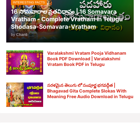
INTERESTING FACTS
16 సోమవారాల వ్రతవిధానం | 16 Somavara
Vratham - Complete Vratham in Telugu -
Shodasa-Somavara-Vratham
by
Chanti
Varalakshmi Vratam Pooja Vidhanam
Book PDF Download | Varalakshmi
Vratam Book PDF in Telugu
సరళమైన తెలుగు లో సంపూర్ణ భగవద్గీత |
Bhagavad Gita Complete Slokas With
Meaning Free Audio Download in Telugu