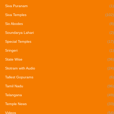
Siva Puranam
(1)
Siva Temples
(102)
Six Abodes
(8)
Soundarya Lahari
(2)
Special Temples
(17)
Sringeri
(1)
State Wise
(36)
Stotram with Audio
(24)
Tallest Gopurams
(6)
Tamil Nadu
(96)
Telangana
(49)
Temple News
(33)
Videos
(54)