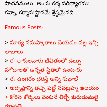
సాధనములు. అందు కర్మ పరిత్యాగము
కన్నా, కర్మానుష్టానమే శ్రేష్ఠమైనది.
Famous Posts:
>
సూర్య నమస్కారాలు చేయడం వల్ల ఇన్ని
లాభాలు
>
ఈ రాశులవారు జీవితంలో డబ్బు
హోదాలతో ఉన్నత స్థితిలో ఉంటారు
>
ఈ ఉంగరం ధరిస్తే అన్ని శుభాలే
>
అదృష్టాన్ని తెచ్చి పెట్టే నవబ్రహ్మ ఆలయం
> కోరిన కోర్కెలు వెంటనే తీర్చే కురుడుమలై
గణపతి