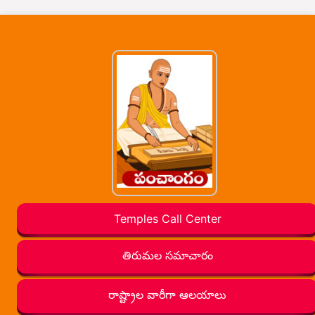
Temples Call Center
తిరుమల సమాచారం
రాష్ట్రాల వారీగా ఆలయాలు