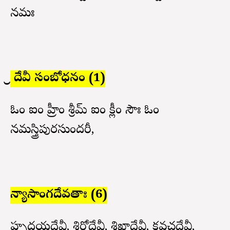
నమః
శ్రీ దేవీ సంబోధనం (1)
ఓం ఐం హ్రీం శ్రీమ్ ఐం క్లీం సౌః ఓం
నమస్త్రిపురసుందరీ,
న్యాసాంగదేవతాః (6)
హృదయదేవీ, శిరోదేవీ, శిఖాదేవీ, కవచదేవీ,