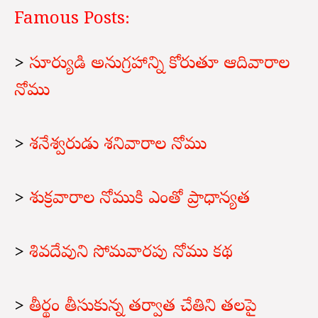
Famous Posts:
>
సూర్యుడి అనుగ్రహాన్ని కోరుతూ ఆదివారాల
నోము
>
శనేశ్వరుడు శనివారాల నోము
>
శుక్రవారాల నోముకి ఎంతో ప్రాధాన్యత
>
శివదేవుని సోమవారపు నోము కథ
>
తీర్థం తీసుకున్న తర్వాత చేతిని తలపై