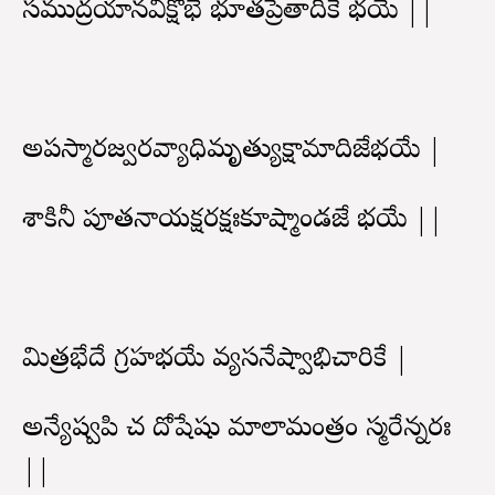
సముద్రయానవిక్షోభే భూతప్రేతాదికే భయే ||
అపస్మారజ్వరవ్యాధిమృత్యుక్షామాదిజేభయే |
శాకినీ పూతనాయక్షరక్షఃకూష్మాండజే భయే ||
మిత్రభేదే గ్రహభయే వ్యసనేష్వాభిచారికే |
అన్యేష్వపి చ దోషేషు మాలామంత్రం స్మరేన్నరః
||