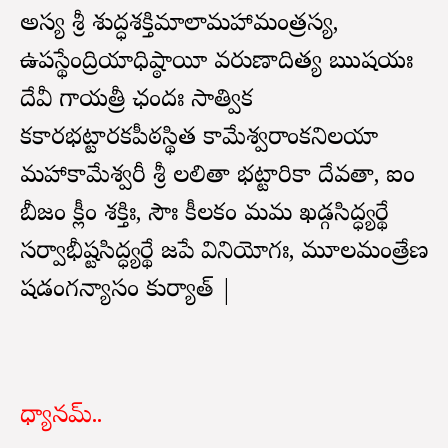
అస్య శ్రీ శుద్ధశక్తిమాలామహామంత్రస్య,
ఉపస్థేంద్రియాధిష్ఠాయీ వరుణాదిత్య ఋషయః
దేవీ గాయత్రీ ఛందః సాత్విక
కకారభట్టారకపీఠస్థిత కామేశ్వరాంకనిలయా
మహాకామేశ్వరీ శ్రీ లలితా భట్టారికా దేవతా, ఐం
బీజం క్లీం శక్తిః, సౌః కీలకం మమ ఖడ్గసిద్ధ్యర్థే
సర్వాభీష్టసిద్ధ్యర్థే జపే వినియోగః, మూలమంత్రేణ
షడంగన్యాసం కుర్యాత్ |
ధ్యానమ్..