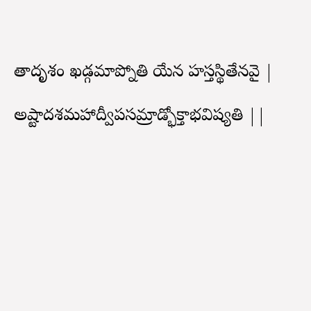
తాదృశం ఖడ్గమాప్నోతి యేన హస్తస్థితేనవై |
అష్టాదశమహాద్వీపసమ్రాడ్భోక్తాభవిష్యతి ||