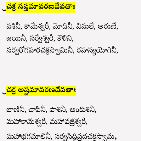
శ్రీచక్ర సప్తమావరణదేవతాః
వశినీ, కామేశ్వరీ, మోదినీ, విమలే, అరుణే,
జయినీ, సర్వేశ్వరీ, కౌళిని,
సర్వరోగహరచక్రస్వామినీ, రహస్యయోగినీ,
శ్రీచక్ర అష్టమావరణదేవతాః
బాణినీ, చాపినీ, పాశినీ, అంకుశినీ,
మహాకామేశ్వరీ, మహావజ్రేశ్వరీ,
,
మహాభగమాలినీ, సర్వసిద్ధిప్రదచక్రస్వామ