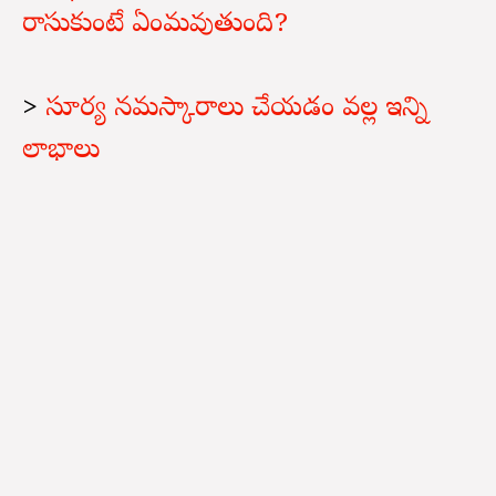
రాసుకుంటే ఏంమవుతుంది?
>
సూర్య నమస్కారాలు చేయడం వల్ల ఇన్ని
లాభాలు