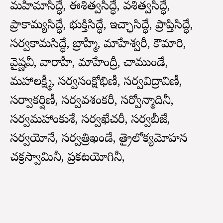
మహిమాసిద్ధే, ఈశిత్వసిద్ధే, వశిత్వసిద్ధే,
ప్రాకామ్యసిద్ధే, భుక్తిసిద్ధే, ఇచ్ఛాసిద్ధే, ప్రాప్తిసిద్ధే,
సర్వకామసిద్ధే, బ్రాహ్మీ, మాహేశ్వరీ, కౌమారి,
వైష్ణవీ, వారాహీ, మాహేంద్రీ, చాముండే,
మహాలక్ష్మీ, సర్వసంక్షోభిణీ, సర్వవిద్రావిణీ,
సర్వాకర్షిణీ, సర్వవశంకరీ, సర్వోన్మాదినీ,
సర్వమహాంకుశే, సర్వఖేచరీ, సర్వబీజే,
సర్వయోనే, సర్వత్రిఖండే, త్రైలోక్యమోహన
చక్రస్వామినీ, ప్రకటయోగినీ,