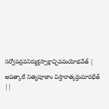
సర్వోపద్రవనిర్ముక్తస్సాక్షాచ్ఛివమయోభవేత్ |
ఆపత్కాలే నిత్యపూజాం విస్తారాత్కర్తుమారభేత్
||