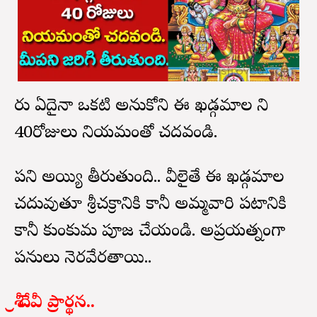
మీరు ఏదైనా ఒకటి అనుకోని ఈ ఖడ్గమాల ని
40రోజులు నియమంతో చదవండి.
మీపని అయ్యి తీరుతుంది.. వీలైతే ఈ ఖడ్గమాల
చదువుతూ శ్రీచక్రానికి కానీ అమ్మవారి పటానికి
కానీ కుంకుమ పూజ చేయండి. అప్రయత్నంగా
మీపనులు నెరవేరతాయి..
శ్రీ దేవీ ప్రార్థన..