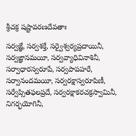
శ్రీచక్ర షష్టావరణదేవతాః
సర్వఙ్ఞే, సర్వశక్తే, సర్వైశ్వర్యప్రదాయినీ,
సర్వఙ్ఞానమయీ, సర్వవ్యాధివినాశినీ,
సర్వాధారస్వరూపే, సర్వపాపహరే,
సర్వానందమయీ, సర్వరక్షాస్వరూపిణీ,
సర్వేప్సితఫలప్రదే, సర్వరక్షాకరచక్రస్వామినీ,
నిగర్భయోగినీ,