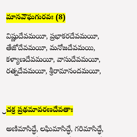
మానవౌఘగురవః (8)
విష్ణుదేవమయీ, ప్రభాకరదేవమయీ,
తేజోదేవమయీ, మనోజదేవమయి,
కళ్యాణదేవమయీ, వాసుదేవమయీ,
రత్నదేవమయీ, శ్రీరామానందమయీ,
శ్రీచక్ర ప్రథమావరణదేవతాః
అణిమాసిద్ధే, లఘిమాసిద్ధే, గరిమాసిద్ధే,