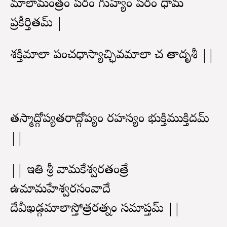
మాలామంత్రం పరం గుహ్యం పరం ధామ
ప్రకీర్తితమ్ |
శక్తిమాలా పంచధాస్యాచ్ఛివమాలా చ తాదృశీ ||
తస్మాద్గోప్యతరాద్గోప్యం రహస్యం భుక్తిముక్తిదమ్
||
|| ఇతి శ్రీ వామకేశ్వరతంత్రే
ఉమామహేశ్వరసంవాదే
దేవీఖడ్గమాలాస్తోత్రరత్నం సమాప్తమ్ ||