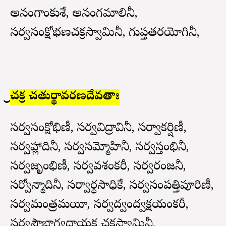
అనంగాంకుశే, అనంగమాలినీ,
సర్వసంక్షోభణచక్రస్వామినీ, గుప్తతరయోగినీ,
శ్రీచక్ర చతుర్థావరణదేవతాః
సర్వసంక్షోభిణీ, సర్వవిద్రావినీ, సర్వాకర్షిణీ,
సర్వహ్లాదినీ, సర్వసమ్మోహినీ, సర్వస్తంభినీ,
సర్వజృంభిణీ, సర్వవశంకరీ, సర్వరంజనీ,
సర్వోన్మాదినీ, సర్వార్థసాధికే, సర్వసంపత్తిపూరిణీ,
సర్వమంత్రమయీ, సర్వద్వంద్వక్షయంకరీ,
సర్వసౌభాగ్యదాయక చక్రస్వామినీ,