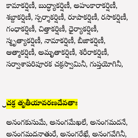
కామాకర్షిణీ, బుద్ధ్యాకర్షిణీ, అహంకారాకర్షిణీ,
శబ్దాకర్షిణీ, స్పర్శాకర్షిణీ, రూపాకర్షిణీ, రసాకర్షిణీ,
గంధాకర్షిణీ, చిత్తాకర్షిణీ, ధైర్యాకర్షిణీ,
స్మృత్యాకర్షిణీ, నామాకర్షిణీ, బీజాకర్షిణీ,
ఆత్మాకర్షిణీ, అమృతాకర్షిణీ, శరీరాకర్షిణీ,
సర్వాశాపరిపూరక చక్రస్వామినీ, గుప్తయోగినీ,
శ్రీచక్ర తృతీయావరణదేవతాః
అనంగకుసుమే, అనంగమేఖలే, అనంగమదనే,
అనంగమదనాతురే, అనంగరేఖే, అనంగవేగినీ,