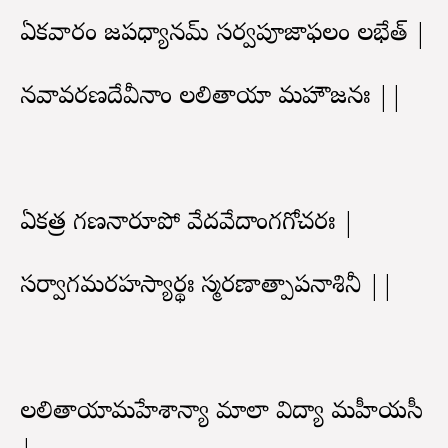
ఏకవారం జపధ్యానమ్ సర్వపూజాఫలం లభేత్ |
నవావరణదేవీనాం లలితాయా మహౌజనః ||
ఏకత్ర గణనారూపో వేదవేదాంగగోచరః |
సర్వాగమరహస్యార్థః స్మరణాత్పాపనాశినీ ||
లలితాయామహేశాన్యా మాలా విద్యా మహీయసీ