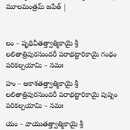
మూలమంత్రమ్ జపేత్ |
లం – పృథివీతత్త్వాత్మికాయై శ్రీ
లలితాత్రిపురసుందరీ పరాభట్టారికాయై గంధం
పరికల్పయామి – నమః
హం – ఆకాశతత్త్వాత్మికాయై శ్రీ
లలితాత్రిపురసుందరీ పరాభట్టారికాయై పుష్పం
పరికల్పయామి – నమః
యం – వాయుతత్త్వాత్మికాయై శ్రీ