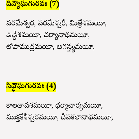
దివ్యౌఘగురవః (7)
పరమేశ్వర, పరమేశ్వరీ, మిత్రేశమయీ,
ఉడ్డీశమయీ, చర్యానాథమయీ,
లోపాముద్రమయీ, అగస్త్యమయీ,
సిద్ధౌఘగురవః (4)
కాలతాపశమయీ, ధర్మాచార్యమయీ,
ముక్తకేశీశ్వరమయీ, దీపకలానాథమయీ,