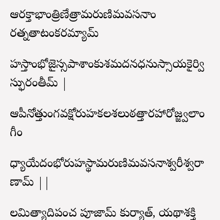
ఆరక్తాభాంత్రిణేత్రామరుణిమవసనాం
రత్నతాటంకరమ్యామ్
హస్తాంభోజైస్సపాశాంకుశమదనధనుస్సాయకైర్వి
స్ఫురంతీమ్ |
ఆపీనోత్తుంగవక్షోరుహకలశలుఠత్తారహారోజ్జ్వలాం
గీం
ధ్యాయేదంభోరుహస్థామరుణిమవసనామీశ్వరీమీశ్వరా
ణామ్ ||
లమిత్యాదిపంచ పూజామ్ కుర్యాత్, యథాశక్తి