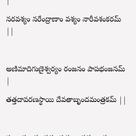
|
నరవశ్యం నరేంద్రాణాం వశ్యం నారీవశంకరమ్
||
అణిమాదిగుణైశ్వర్యం రంజనం పాపభంజనమ్
|
తత్తదావరణస్థాయి దేవతాబృందమంత్రకమ్ ||