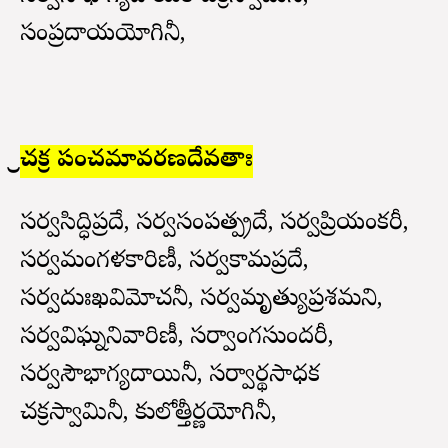
సంప్రదాయయోగినీ,
శ్రీచక్ర పంచమావరణదేవతాః
సర్వసిద్ధిప్రదే, సర్వసంపత్ప్రదే, సర్వప్రియంకరీ,
సర్వమంగళకారిణీ, సర్వకామప్రదే,
సర్వదుఃఖవిమోచనీ, సర్వమృత్యుప్రశమని,
సర్వవిఘ్ననివారిణీ, సర్వాంగసుందరీ,
సర్వసౌభాగ్యదాయినీ, సర్వార్థసాధక
చక్రస్వామినీ, కులోత్తీర్ణయోగినీ,