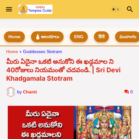
Home
🛕 ఆలయాలు
ENG
हिंदी
పంచాంగం
Home
Goddesses Stotram
మీరు ఏదైనా ఒకటి అనుకోని ఈ ఖడ్గమాల ని
40రోజులు నియమంతో చదవండి. | Sri Devi
Khadgamala Stotram
by
Chanti
0