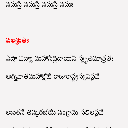
నమస్తే నమస్తే నమస్తే నమః |
ఫలశ్రుతిః
ఏషా విద్యా మహాసిద్ధిదాయినీ స్మృతిమాత్రతః |
అగ్నివాతమహాక్షోభే రాజారాష్ట్రస్యవిప్లవే ||
లుంఠనే తస్కరభయే సంగ్రామే సలిలప్లవే |