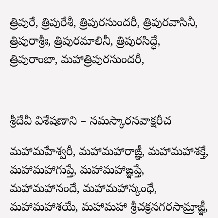
త్రిపురే, త్రిపురేశీ, త్రిపురసుందరీ, త్రిపురవాసినీ,
త్రిపురాశ్రీః, త్రిపురమాలినీ, త్రిపురసిద్ధే,
త్రిపురాంబా, మహాత్రిపురసుందరీ,
శ్రీదేవీ విశేషణాని – నమస్కారనవాక్షరీచ
మహామహేశ్వరీ, మహామహారాఙ్ఞీ, మహామహాశక్తే,
మహామహాగుప్తే, మహామహాఙ్ఞప్తే,
మహామహానందే, మహామహాస్కంధే,
మహామహాశయే, మహామహా శ్రీచక్రనగరసామ్రాఙ్ఞీ,