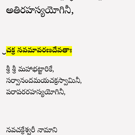
అతిరహస్యయోగినీ,
శ్రీచక్ర నవమావరణదేవతాః
శ్రీ శ్రీ మహాభట్టారికే,
సర్వానందమయచక్రస్వామినీ,
పరాపరరహస్యయోగినీ,
నవచక్రేశ్వరీ నామాని