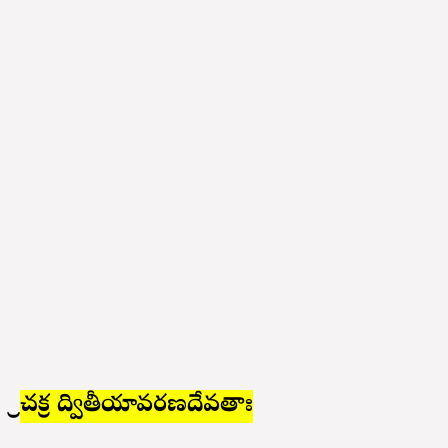
శ్రీచక్ర ద్వితీయావరణదేవతాః