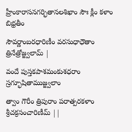
హ్రీంకారాసనగర్భితానలశిఖాం సౌః క్లీం కళాం
బిభ్రతీం
సౌవర్ణాంబరధారిణీం వరసుధాధౌతాం
త్రినేత్రోజ్జ్వలామ్ |
వందే పుస్తకపాశమంకుశధరాం
స్రగ్భూషితాముజ్జ్వలాం
త్వాం గౌరీం త్రిపురాం పరాత్పరకళాం
శ్రీచక్రసంచారిణీమ్ ||