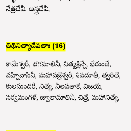
నేత్రదేవీ, అస్త్రదేవీ,
తిథినిత్యాదేవతాః (16)
కామేశ్వరీ, భగమాలినీ, నిత్యక్లిన్నే, భేరుండే,
వహ్నివాసినీ, మహావజ్రేశ్వరీ, శివదూతీ, త్వరితే,
కులసుందరీ, నిత్యే, నీలపతాకే, విజయే,
సర్వమంగళే, జ్వాలామాలినీ, చిత్రే, మహానిత్యే,