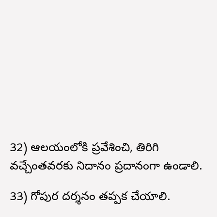
32) ఆలయంలోకి ప్రవేశించి, తిరిగి
వచ్చేంతవరకు నిదానం ప్రదానంగా ఉండాలి.
33) గోపుర దర్శనం తప్పక చేయాలి.