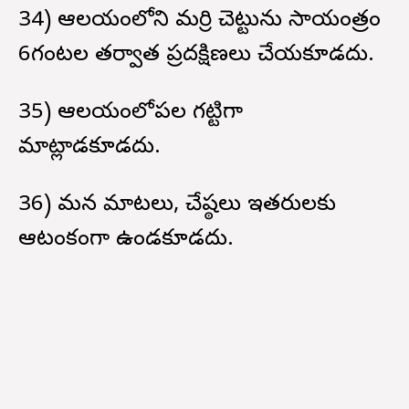
34) ఆలయంలోని మర్రి చెట్టును సాయంత్రం
6గంటల తర్వాత ప్రదక్షిణలు చేయకూడదు.
35) ఆలయంలోపల గట్టిగా
మాట్లాడకూడదు.
36) మన మాటలు, చేష్ఠలు ఇతరులకు
ఆటంకంగా ఉండకూడదు.