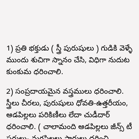
1) ప్రతి భక్తుడు ( స్త్రీ పురుషులు ) గుడికి వెళ్ళే
ముందు శుచిగా స్నానం చేసి, విధిగా నుదుట
కుంకుమ ధరించాలి.
2) సంప్రదాయమైన వస్త్రములు ధరించాలి.
స్త్రీలు చీరలు, పురుషులు ధోవతి-ఉత్తరీయం,
ఆడపిల్లలు పరికిణీలు లేదా చుడీదార్
ధరించాలి. ( చాలామంది ఆడపిల్లలు జీన్స్ టీ