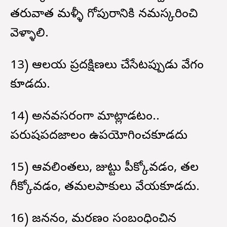
తరువాత మళ్ళీ గోపురానికి నమస్కరించి
వెళ్ళాలి.
13) ఆలయ ప్రదక్షిణలు చేసేటప్పుడు వేగం
కూడదు.
14) అనవసరంగా మాట్లాడటం..
పరుషపదజాలం ఉపయోగించకూడదు
15) ఆవలింతలు, జుట్టు పీక్కోవడం, తల
గీక్కోవడం, తమలపాకులు వేయకూడదు.
16) జననం, మరణం సంబంధించిన