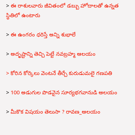
>
ఈ రాశులవారు జీవితంలో డబ్బు హోదాలతో ఉన్నత
స్థితిలో ఉంటారు
>
ఈ ఉంగరం ధరిస్తే అన్ని శుభాలే
>
అదృష్టాన్ని తెచ్చి పెట్టే నవబ్రహ్మ ఆలయం
> కోరిన కోర్కెలు వెంటనే తీర్చే కురుడుమలై గణపతి
>
100 అడుగుల పొడవైన సూర్యభగవానుడి ఆలయం
>
మీకొక విషయం తెలుసా ? రావణ_ఆలయం