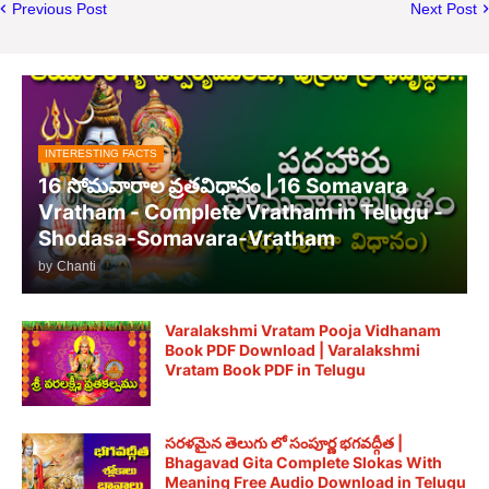
Previous Post
Next Post
INTERESTING FACTS
16 సోమవారాల వ్రతవిధానం | 16 Somavara
Vratham - Complete Vratham in Telugu -
Shodasa-Somavara-Vratham
by
Chanti
Varalakshmi Vratam Pooja Vidhanam
Book PDF Download | Varalakshmi
Vratam Book PDF in Telugu
సరళమైన తెలుగు లో సంపూర్ణ భగవద్గీత |
Bhagavad Gita Complete Slokas With
Meaning Free Audio Download in Telugu