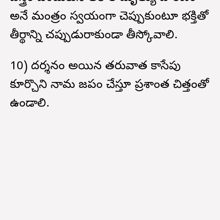
అనే మంత్రం స్వయంగా చెప్పుకుంటూ భక్తితో
తీర్థాన్ని చప్పుడురాకుండా తీస్కోవాలి.
10) దర్శనం అయిన తరువాత కాసేపు
కూర్చొని నామ జపం చేస్తూ ప్రశాంత చిత్తంతో
ఉండాలి.