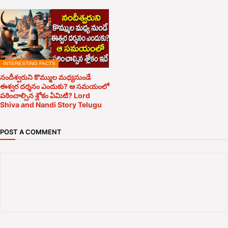
INTERESTING FACTS
నందీశ్వరుని కొమ్ముల మధ్యనుండే
ఈశ్వర దర్శనం ఎందుకు? ఆ సమయంలో
పఠించాల్సిన శ్లోకం ఏమిటి? Lord
Shiva and Nandi Story Telugu
POST A COMMENT