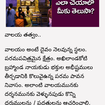
దేవాలయ తత్వం..
దేవాలయం అంటే దైవం నెలవున్న స్థలం.
పరమపవిత్రమైన క్షేత్రం. అఖిలాండకోటి
బ్రహ్మాండ నాయకుడు భక్తుల అభీష్టములు
తీర్చడానికి కొలువైఉన్న పరమ పావన
నివాసం. అలాంటి దేవాలయమునకు
దర్శనమునకు వెళ్ళునపుడు కొన్ని
ధర్మములను / పద్ధతులను ఆచరించాలి.