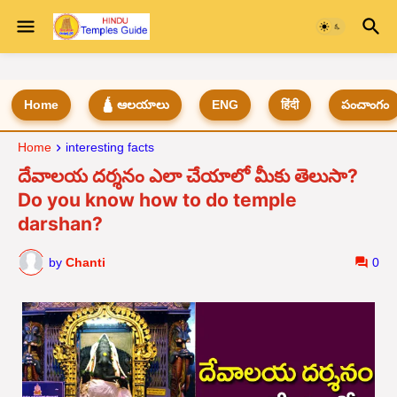
Home
🛕 ఆలయాలు
ENG
हिंदी
పంచాంగం
Home
interesting facts
దేవాలయ దర్శనం ఎలా చేయాలో మీకు తెలుసా?
Do you know how to do temple
darshan?
by
Chanti
0