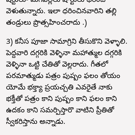
షర్టులు- మగపిల్లలు షార్టులు ధరించి
వెళుతున్నారు. ఇలా ధరించినవారిని తల్లి
తండ్రులు ప్రొత్సహించరాదు .)
3) కనీస పూజా సామాగ్రిని తీసుకొని వెళ్ళాలి.
పెద్దవారి దగ్గరికి వెళ్ళినా మహాత్ముల దగ్గరికి
వెళ్ళినా ఒట్టి చేతితో వెల్లరాదు. గీతలో
పరమాత్ముడు పత్రం పుష్పం ఫలం తోయం
యోమే భక్త్యా ప్రయచ్చతి ఎవరైతే నాకు
భక్తీతో పత్రం కాని పుష్పం కాని ఫలం కాని
ఉదకం కాని సమర్పిస్తారొ వాటిని ప్రీతితో
స్వీకరిస్తాను అన్నాడు.