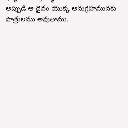
అప్పుడే ఆ దైవం యొక్క అనుగ్రహమునకు
పాత్రులము అవుతాము.