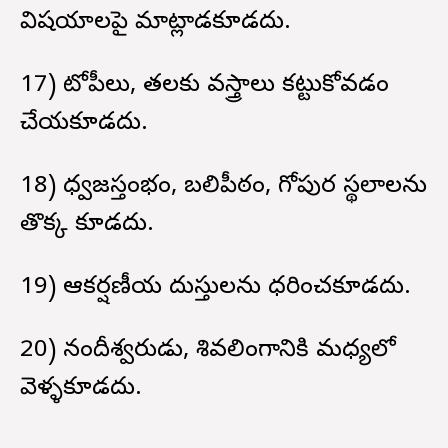
విషయాలపై మాట్లాడకూడదు.
17) టోపీలు, తలకు వస్త్రాలు కట్టుకోవడం
చేయకూడదు.
18) ధ్వజస్తంభం, బలిపీఠం, గోపుర స్థలాలను
తొక్క కూడదు.
19) ఆకర్షణీయ దుస్తులను ధరించకూడదు.
20) నందీశ్వరుడు, శివలింగానికి మధ్యలో
వెళ్ళకూడదు.