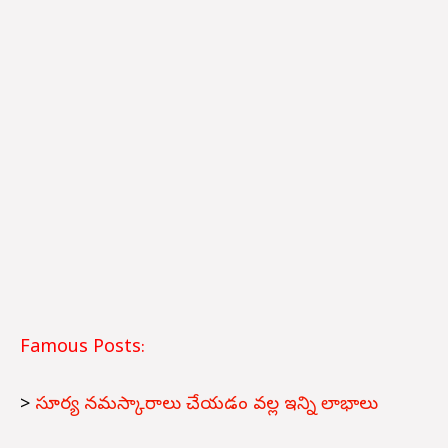
Famous Posts:
>
సూర్య నమస్కారాలు చేయడం వల్ల ఇన్ని లాభాలు