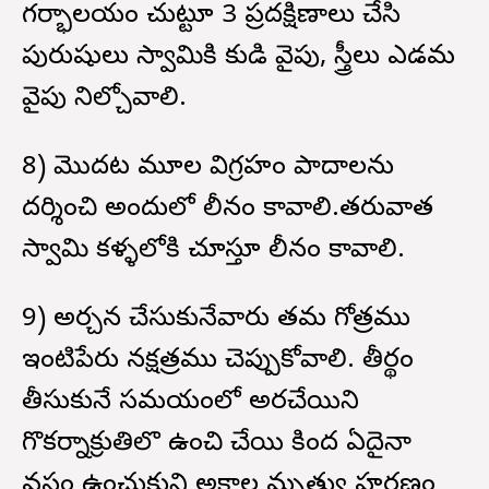
గర్భాలయం చుట్టూ 3 ప్రదక్షిణాలు చేసి
పురుషులు స్వామికి కుడి వైపు, స్త్రీలు ఎడమ
వైపు నిల్చోవాలి.
8) మొదట మూల విగ్రహం పాదాలను
దర్శించి అందులో లీనం కావాలి.తరువాత
స్వామి కళ్ళలోకి చూస్తూ లీనం కావాలి.
9) అర్చన చేసుకునేవారు తమ గోత్రము
ఇంటిపేరు నక్షత్రము చెప్పుకోవాలి. తీర్థం
తీసుకునే సమయంలో అరచేయిని
గొకర్నాక్రుతిలొ ఉంచి చేయి కింద ఏదైనా
వస్త్రం ఉంచుకుని అకాల మృత్యు హరణం