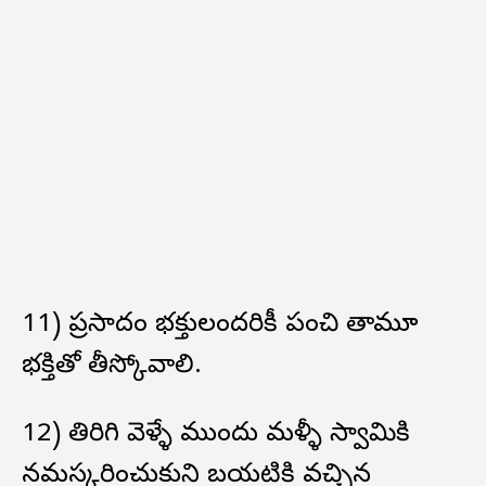
11) ప్రసాదం భక్తులందరికీ పంచి తామూ
భక్తితో తీస్కోవాలి.
12) తిరిగి వెళ్ళే ముందు మళ్ళీ స్వామికి
నమస్కరించుకుని బయటికి వచ్చిన