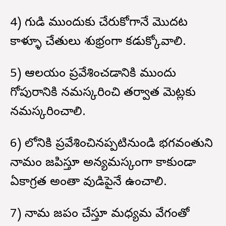
4) గుడి ముందుకు చేరుకోగానే మొదట
కాళ్ళూ చేతులు శుభ్రంగా కడుక్కోవాలి.
5) ఆలయం ప్రవేశించడానికి ముందు
గోపురానికి నమస్కరించి తర్వాత మెట్లకు
నమస్కరించాలి.
6) లోనికి ప్రవేశించినప్పటినుండి భగవంతుని
నామం జపిస్తూ అన్యమస్కంగా కాకుండా
ఏకాగ్రత అంతా దేవుడిపైనే ఉంచాలి.
7) నామ జపం చేస్తూ మధ్యమ వేగంతో