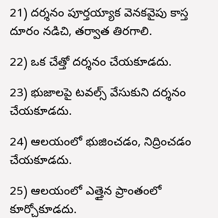
21) దర్శనం పూర్తయ్యాక వెనకవైపు కాస్త
దూరం నడిచి, తర్వాత తిరగాలి.
22) ఒక చేత్తో దర్శనం చేయకూడదు.
23) భుజాలపై టవల్స్ వేసుకుని దర్శనం
చేయకూడదు.
24) ఆలయంలో భుజించడం, నిద్రించడం
చేయకూడదు.
25) ఆలయంలో ఎత్తైన ప్రాంతంలో
కూర్చోకూడదు.