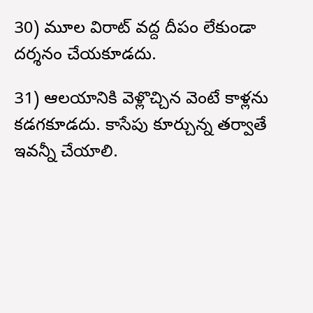
30) మూల విరాట్ వద్ద దీపం లేకుండా
దర్శనం చేయకూడదు.
31) ఆలయానికి వెళ్లొచ్చిన వెంటే కాళ్లను
కడగకూడదు. కాసేపు కూర్చున్న తర్వాతే
ఇవన్నీ చేయాలి.