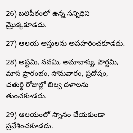
26) బలిపీఠంలో ఉన్న సన్నిధిని
మ్రొక్కకూడదు.
27) ఆలయ ఆస్తులను అపహరించకూడదు.
28) అష్టమి, నవమి, అమావాస్య, పౌర్ణమి,
మాస ప్రారంభం, సోమవారం, ప్రదోషం,
చతుర్థి రోజుల్లో బిల్వ దళాలను
తుంచకూడదు.
29) ఆలయంలో స్నానం చేయకుండా
ప్రవేశించకూడదు.