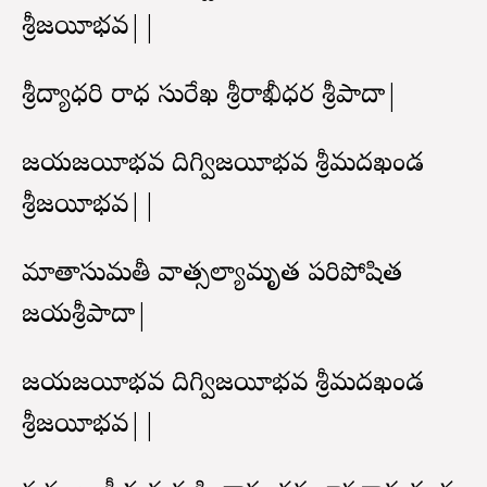
శ్రీవిజయీభవ||
శ్రీవిద్యాధరి రాధ సురేఖ శ్రీరాఖీధర శ్రీపాదా|
జయవిజయీభవ దిగ్విజయీభవ శ్రీమదఖండ
శ్రీవిజయీభవ||
మాతాసుమతీ వాత్సల్యామృత పరిపోషిత
జయశ్రీపాదా|
జయవిజయీభవ దిగ్విజయీభవ శ్రీమదఖండ
శ్రీవిజయీభవ||