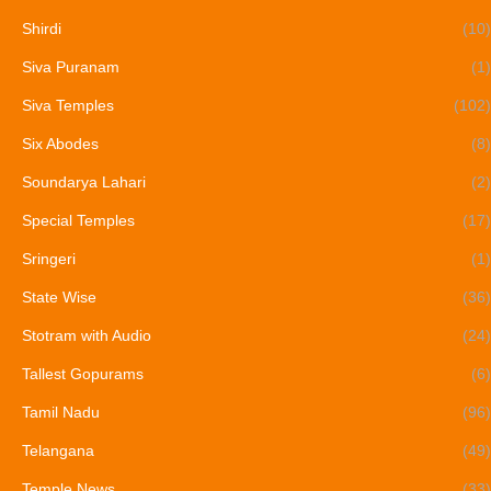
Shirdi
(10)
Siva Puranam
(1)
Siva Temples
(102)
Six Abodes
(8)
Soundarya Lahari
(2)
Special Temples
(17)
Sringeri
(1)
State Wise
(36)
Stotram with Audio
(24)
Tallest Gopurams
(6)
Tamil Nadu
(96)
Telangana
(49)
Temple News
(33)