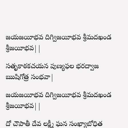
జయవిజయీభవ దిగ్విజయీభవ శ్రీమదఖండ
శ్రీవిజయీభవ||
సవితృకాఠకచయన పుణ్యఫల భరద్వాజ
ఋషిగోత్ర సంభవా|
జయవిజయీభవ దిగ్విజయీభవ శ్రీమదఖండ
శ్రీవిజయీభవ||
దో చౌపాతీ దేవ లక్ష్మీ ఘన సంఖ్యాబోధిత