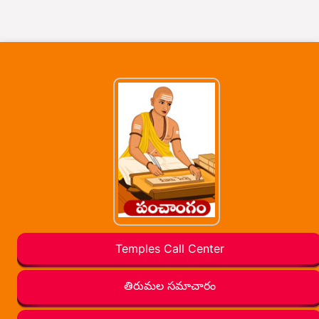
Temples Call Center
తిరుమల సమాచారం