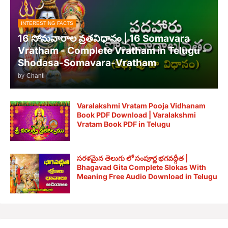
INTERESTING FACTS
16 సోమవారాల వ్రతవిధానం | 16 Somavara
Vratham - Complete Vratham in Telugu -
Shodasa-Somavara-Vratham
by
Chanti
Varalakshmi Vratam Pooja Vidhanam
Book PDF Download | Varalakshmi
Vratam Book PDF in Telugu
సరళమైన తెలుగు లో సంపూర్ణ భగవద్గీత |
Bhagavad Gita Complete Slokas With
Meaning Free Audio Download in Telugu