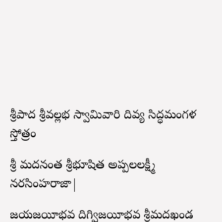
శ్రీపాద శ్రీవల్లభ స్వామివారి దివ్య సిద్ధమంగళ
స్తోత్రం
శ్రీ మదనంత శ్రీవిభూషిత అప్పలలక్ష్మీ
నరసింహరాజా|
జయవిజయీభవ దిగ్విజయీభవ శ్రీమదఖండ