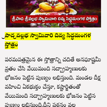
శ్రీపాద శ్రీవల్లభ స్వామివారి దివ్య సిద్ధమంగళ
స్తోత్రం
పరమపవిత్రమైన ఈ స్తోత్రాన్ని చదివితే అనఘాష్టమీ
వ్రతం చేసి వేయిమంది సద్బ్రాహ్మణులకు
భోజనం పెట్టిన పుణ్యం లభిస్తుంది. మండల దీక్ష
వహించి ఏకభుక్తం చేస్తూ, కష్టార్జితంతో
వేయిమంది సద్బ్రాహ్మణులకు భోజనం పెట్టిన
పుణ్యం లభిస్తుంది.దీని పఠనం వల్ల