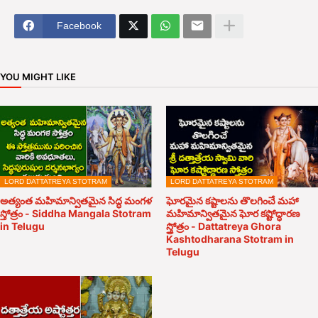
Facebook
YOU MIGHT LIKE
LORD DATTATREYA STOTRAM
LORD DATTATREYA STOTRAM
అత్యంత మహిమాన్వితమైన సిద్ధ మంగళ
ఘోరమైన కష్టాలను తొలగించే మహా
స్తోత్రం - Siddha Mangala Stotram
మహిమాన్వితమైన ఘోర కష్టోద్ధారణ
in Telugu
స్త్రోత్రం - Dattatreya Ghora
Kashtodharana Stotram in
Telugu