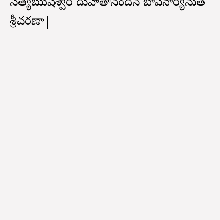
సత్యఋషీశ్వర దుహితానందన బాపనార్యనుత
శ్రీచరణా|