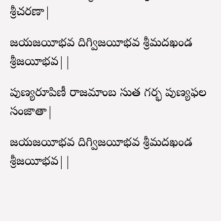
శ్రీచరణా|
జయవిజయీభవ దిగ్విజయీభవ శ్రీమదఖండ
శ్రీవిజయీభవ||
పుణ్యరూపిణీ రాజమాంబ సుత గర్భ పుణ్యఫల
సంజాతా|
జయవిజయీభవ దిగ్విజయీభవ శ్రీమదఖండ
శ్రీవిజయీభవ||