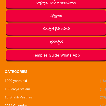
రాష్ట్రాల వారీగా ఆలయాలు
స్తోత్రాలు
టెంపుల్ గైడ్ యాప్
భగవద్గీత
Temples Guide Whats App
CATEGORIES
1000 years old
(18)
108 divya stalam
(17)
18 Shakti Peethas
(28)
2024 Calendar
(11)