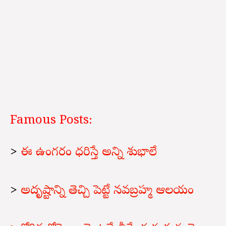
Famous Posts:
>
ఈ ఉంగరం ధరిస్తే అన్ని శుభాలే
>
అదృష్టాన్ని తెచ్చి పెట్టే నవబ్రహ్మ ఆలయం