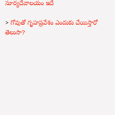
సూర్యదేవాలయం ఇదే
>
గోవుతో గృహప్రవేశం ఎందుకు చేయిస్తారో
తెలుసా?