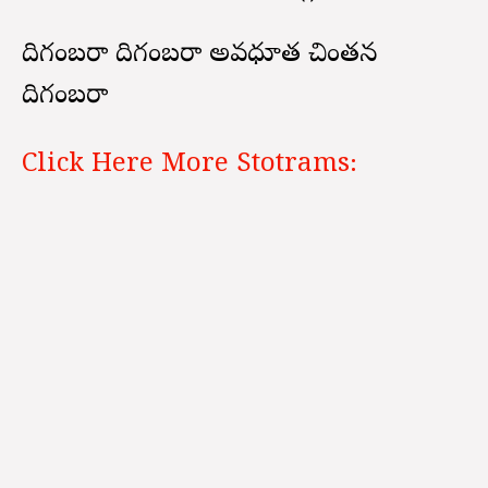
దిగంబరా దిగంబరా అవధూత చింతన
దిగంబరా
Click Here More Stotrams: