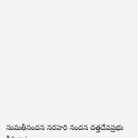
సుమతీనందన నరహరి నందన దత్తదేవప్రభు