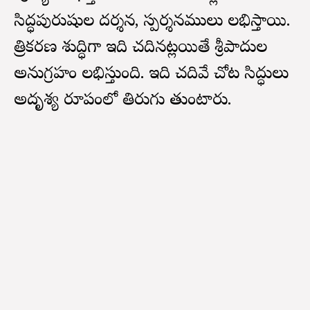
సిద్ధపురుషుల దర్శన, స్పర్శనములు లభిస్తాయి.
త్రికరణ శుద్ధిగా ఇది చదివినట్లయితే శ్రీపాదుల
అనుగ్రహం లభిస్తుంది. ఇది చదివే చోట సిద్ధులు
అదృశ్య రూపంలో తిరుగు తుంటారు.