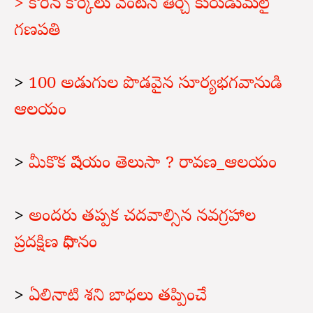
> కోరిన కోర్కెలు వెంటనే తీర్చే కురుడుమలై
గణపతి
>
100 అడుగుల పొడవైన సూర్యభగవానుడి
ఆలయం
>
మీకొక విషయం తెలుసా ? రావణ_ఆలయం
>
అందరు తప్పక చదవాల్సిన నవగ్రహాల
ప్రదక్షిణ విధానం
>
ఏలినాటి శని బాధలు తప్పించే