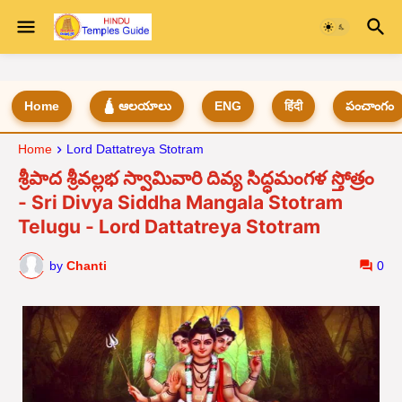
Home
🛕 ఆలయాలు
ENG
हिंदी
పంచాంగం
Home
Lord Dattatreya Stotram
శ్రీపాద శ్రీవల్లభ స్వామివారి దివ్య సిద్ధమంగళ స్తోత్రం
- Sri Divya Siddha Mangala Stotram
Telugu - Lord Dattatreya Stotram
by
Chanti
0