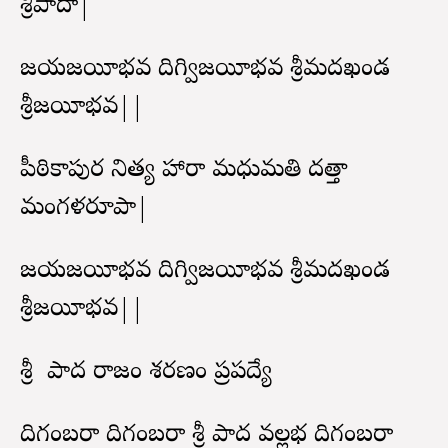
శ్రీపాదా|
జయవిజయీభవ దిగ్విజయీభవ శ్రీమదఖండ
శ్రీవిజయీభవ||
పీఠికాపుర నిత్య విహారా మధుమతి దత్తా
మంగళరూపా|
జయవిజయీభవ దిగ్విజయీభవ శ్రీమదఖండ
శ్రీవిజయీభవ||
శ్రీ పాద రాజం శరణం ప్రపద్యే
దిగంబరా దిగంబరా శ్రీ పాద వల్లభ దిగంబరా