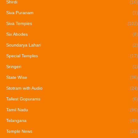
Shirdi
(10)
Siva Puranam
(1)
Siva Temples
(102)
Six Abodes
(8)
Soundarya Lahari
(2)
Special Temples
(17)
Sringeri
(1)
State Wise
(36)
Stotram with Audio
(24)
Tallest Gopurams
(6)
Tamil Nadu
(96)
Telangana
(49)
Temple News
(33)