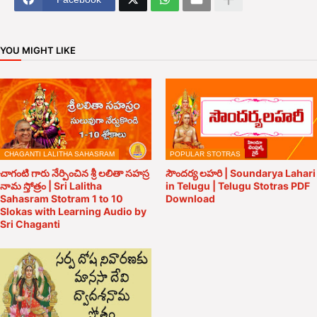
YOU MIGHT LIKE
CHAGANTI LALITHA SAHASRAM
POPULAR STOTRAS
చాగంటి గారు నేర్పించిన శ్రీ లలితా సహస్ర
సౌందర్య లహరి | Soundarya Lahari
నామ స్తోత్రం | Sri Lalitha
in Telugu | Telugu Stotras PDF
Sahasram Stotram 1 to 10
Download
Slokas with Learning Audio by
Sri Chaganti