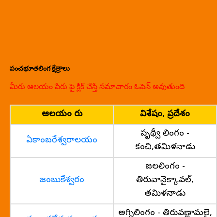
పంచభూతలింగ క్షేత్రాలు
మీరు ఆలయం పేరు పై క్లిక్ చేస్తే సమాచారం ఓపెన్ అవుతుంది
ఆలయం పేరు
విశేషం, ప్రదేశం
పృథ్వీ లింగం -
ఏకాంబరేశ్వరాలయం
కంచి,తమిళనాడు
జలలింగం -
జంబుకేశ్వరం
తిరువానైక్కావల్,
తమిళనాడు
అగ్నిలింగం - తిరువణ్ణామలై,