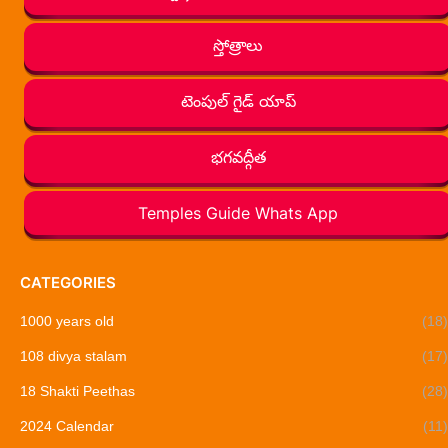
స్తోత్రాలు
టెంపుల్ గైడ్ యాప్
భగవద్గీత
Temples Guide Whats App
CATEGORIES
1000 years old
(18)
108 divya stalam
(17)
18 Shakti Peethas
(28)
2024 Calendar
(11)