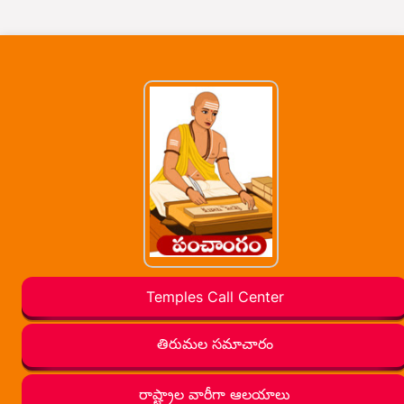
Temples Call Center
తిరుమల సమాచారం
రాష్ట్రాల వారీగా ఆలయాలు