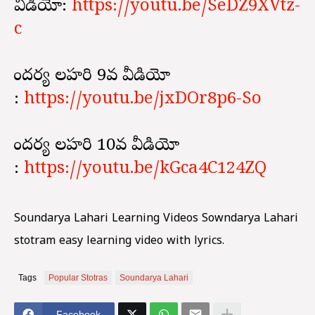
వీడియో:
https://youtu.be/SeDZ9XVtz-
c
సౌందర్య లహరి 9వ వీడియో
:
https://youtu.be/jxDOr8p6-So
సౌందర్య లహరి 10వ వీడియో
:
https://youtu.be/kGca4C124ZQ
Soundarya Lahari Learning Videos Sowndarya Lahari
stotram easy learning video with lyrics.
Tags
Popular Stotras
Soundarya Lahari
Facebook