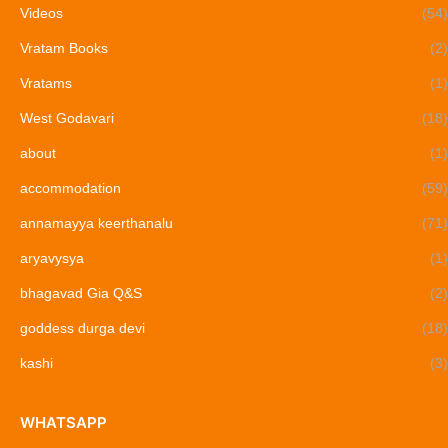
Videos
(54)
Vratam Books
(2)
Vratams
(1)
West Godavari
(18)
about
(1)
accommodation
(59)
annamayya keerthanalu
(71)
aryavysya
(1)
bhagavad Gia Q&S
(2)
goddess durga devi
(18)
kashi
(3)
WHATSAPP