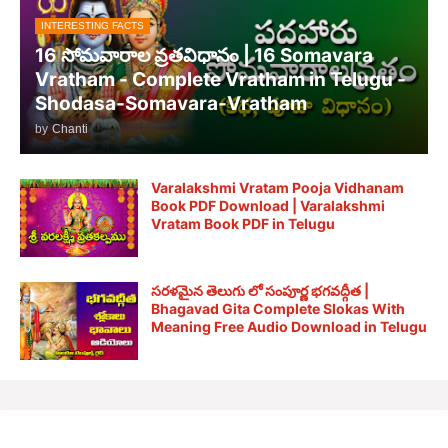
INTERESTING FACTS
16 సోమవారాల వ్రతవిధానం | 16 Somavara
Vratham - Complete Vratham in Telugu -
Shodasa-Somavara-Vratham
by
Chanti
Varalakshmi Vratam Pooja Vidhanam
Book PDF Download | Varalakshmi
Vratam Book PDF in Telugu
సరళమైన తెలుగు లో సంపూర్ణ భగవద్గీత |
Bhagavad Gita Complete Slokas With
Meaning Free Audio Download in Telugu