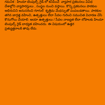
గమనిక : హిందూ టెంపుల్స్ గైడ్ లో కనిపించే వ్యాపార ప్రకటనలు వివిధ
దేశాల్లోని వ్యాపారస్తులు , సంస్థల నుంచి వస్తాయి. కొన్ని ప్రకటనలు పాఠకుల
అభిరుచిని అనుసరించి గూగుల్ కృత్రిమ మేధస్సుతో పంపబడతాయి. పాఠకుల
తగిన జాగ్రత్త వహించి, ఉత్పత్తులు లేదా సేవల గురించి సముచిత విచారణ చేసి
కొనుగోలు చేయాలి. ఆయా ఉత్పత్తులు / సేవల నాణ్యత లేదా లోపాలకు హిందూ
టెంపుల్స్ గైడ్ బాధ్యత వహించదు. ఈ విషయంలో ఉత్తర
ప్రత్యుత్తరాలకి తావు లేదు.