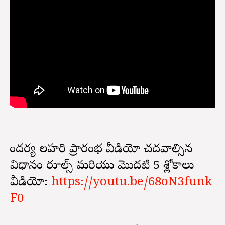
సౌందర్య లహరి ప్రారంభ వీడియో చదవాల్సిన
విధానం రూల్స్ మరియు మొదటి 5 శ్లోకాలు
వీడియో:
https://youtu.be/68oN3funk
F0