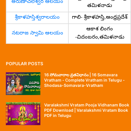
అరుణాచలేశ్వర ఆలయం
తమిళనాడు
శ్రీకాళహస్తిశ్వరాలయం
గాలి- శ్రీకాళహస్తి,ఆంధ్రప్రదేశ్
ఆకాశ లింగం
నటరాజ స్వామి ఆలయం
-చిదంబరం,తమిళనాడు
POPULAR POSTS
16 సోమవారాల వ్రతవిధానం | 16 Somavara
Vratham - Complete Vratham in Telugu -
Shodasa-Somavara-Vratham
Varalakshmi Vratam Pooja Vidhanam Book
PDF Download | Varalakshmi Vratam Book
PDF in Telugu