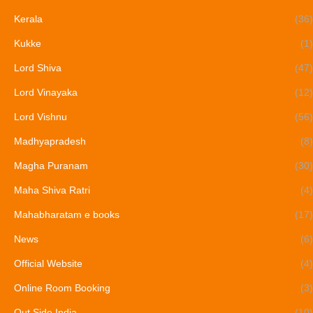
Kerala
(36)
Kukke
(1)
Lord Shiva
(47)
Lord Vinayaka
(12)
Lord Vishnu
(56)
Madhyapradesh
(8)
Magha Puranam
(30)
Maha Shiva Ratri
(4)
Mahabharatam e books
(17)
News
(6)
Official Website
(4)
Online Room Booking
(3)
Out Side India
(10)