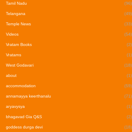
Tamil Nadu
(96)
Telangana
(49)
Temple News
(33)
Videos
(54)
Vratam Books
(2)
Vratams
(1)
West Godavari
(18)
about
(1)
accommodation
(59)
annamayya keerthanalu
(71)
aryavysya
(1)
bhagavad Gia Q&S
(2)
goddess durga devi
(18)