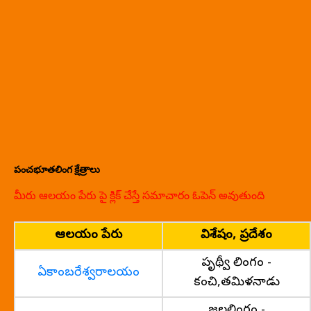
పంచభూతలింగ క్షేత్రాలు
మీరు ఆలయం పేరు పై క్లిక్ చేస్తే సమాచారం ఓపెన్ అవుతుంది
ఆలయం పేరు
విశేషం, ప్రదేశం
పృథ్వీ లింగం -
ఏకాంబరేశ్వరాలయం
కంచి,తమిళనాడు
జలలింగం -