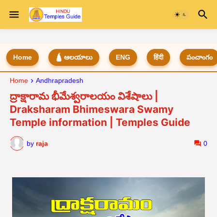
Home
🛕 ఆలయాలు
ENG
हिंदी
పంచాంగం
Home
Andhrapradesh
ద్రాక్షారామ భీమేశ్వరాలయం విశేషాలు |
Draksharam Bhimeswara Swamy
Temple information | Temples Guide
by
raja
0