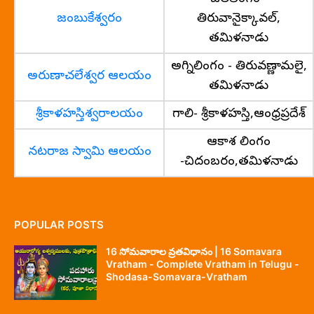
జంబుకేశ్వరం
తిరువానైక్కావల్,
తమిళనాడు
అగ్నిలింగం - తిరువణ్ణామలై,
అరుణాచలేశ్వర ఆలయం
తమిళనాడు
శ్రీకాళహస్తిశ్వరాలయం
గాలి- శ్రీకాళహస్తి,ఆంధ్రప్రదేశ్
ఆకాశ లింగం
నటరాజ స్వామి ఆలయం
-చిదంబరం,తమిళనాడు
POPULAR POSTS
16 సోమవారాల వ్రతవిధానం | 16 Somavara
Vratham - Complete Vratham in Telugu -
Shodasa-Somavara-Vratham