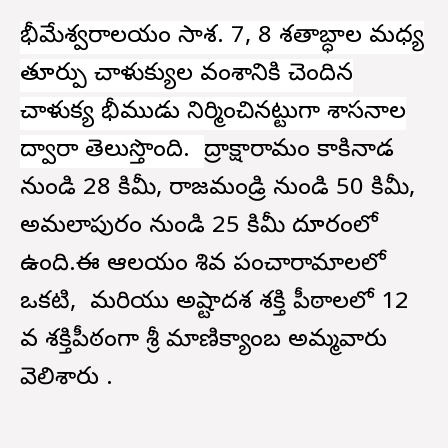
భీమేశ్వరాలయం
సాశ. 7, 8 శతాబ్ధాల మధ్య
తూర్పు చాళుక్యుల వంశానికి చెందిన
చాళుక్య భీముడు నిర్మించినట్టుగా శాసనాల
ద్వారా తెలుస్తొంది.
ద్రాక్షారామం కాకినాడ
నుండి 28 కిమీ, రాజమండ్రి నుండి 50 కిమీ,
అమలాపురం నుండి 25 కిమీ దూరంలో
ఉంది.ఈ ఆలయం శివ పంచారామాలలో
ఒకటి, మరియు అష్టాదశ శక్తి పీఠాలలో 12
వ శక్తిపీఠంగా శ్రీ మాణిక్యాంబ అమ్మవారు
వెలిశారు .