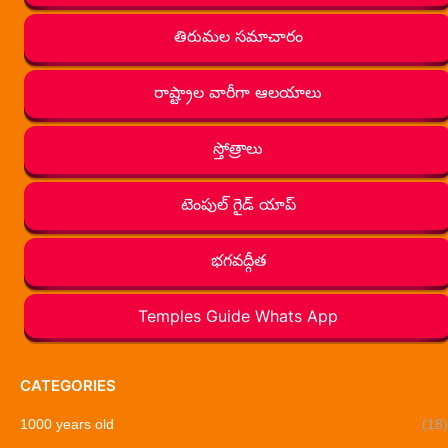
తిరుమల సమాచారం
రాష్ట్రాల వారీగా ఆలయాలు
స్తోత్రాలు
టెంపుల్ గైడ్ యాప్
భగవద్గీత
Temples Guide Whats App
CATEGORIES
1000 years old
(18)