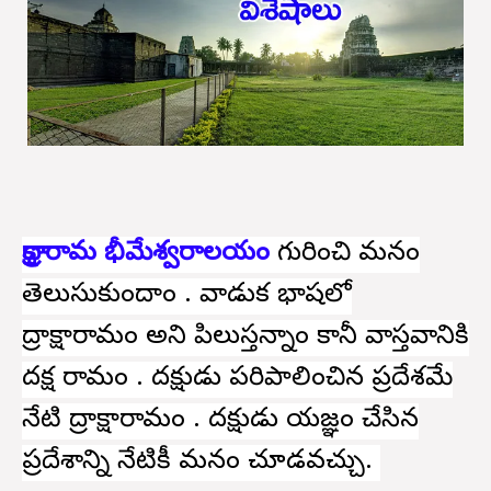
ద్రాక్షారామ భీమేశ్వరాలయం
గురించి మనం
తెలుసుకుందాం . వాడుక భాషలో
ద్రాక్షారామం అని పిలుస్తన్నాం కానీ వాస్తవానికి
దక్ష రామం . దక్షుడు పరిపాలించిన ప్రదేశమే
నేటి ద్రాక్షారామం . దక్షుడు యజ్ఞం చేసిన
ప్రదేశాన్ని నేటికీ మనం చూడవచ్చు.