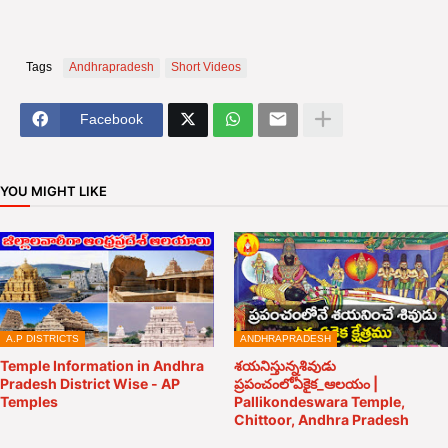
Tags
Andhrapradesh
Short Videos
Facebook
YOU MIGHT LIKE
A.P DISTRICTS
ANDHRAPRADESH
Temple Information in Andhra
శయనిస్తున్నశివుడు
Pradesh District Wise - AP
ప్రపంచంలోఏకైక_ఆలయం |
Temples
Pallikondeswara Temple,
Chittoor, Andhra Pradesh