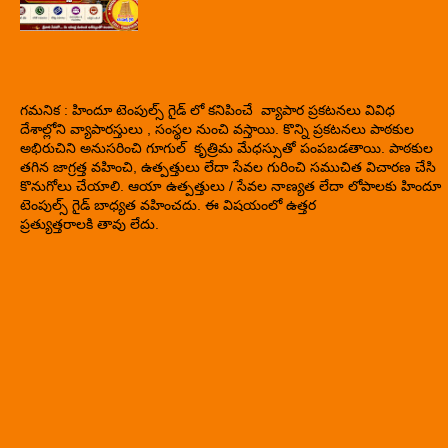
గమనిక : హిందూ టెంపుల్స్ గైడ్ లో కనిపించే వ్యాపార ప్రకటనలు వివిధ
దేశాల్లోని వ్యాపారస్తులు , సంస్థల నుంచి వస్తాయి. కొన్ని ప్రకటనలు పాఠకుల
అభిరుచిని అనుసరించి గూగుల్ కృత్రిమ మేధస్సుతో పంపబడతాయి. పాఠకుల
తగిన జాగ్రత్త వహించి, ఉత్పత్తులు లేదా సేవల గురించి సముచిత విచారణ చేసి
కొనుగోలు చేయాలి. ఆయా ఉత్పత్తులు / సేవల నాణ్యత లేదా లోపాలకు హిందూ
టెంపుల్స్ గైడ్ బాధ్యత వహించదు. ఈ విషయంలో ఉత్తర
ప్రత్యుత్తరాలకి తావు లేదు.