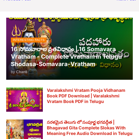
INTERESTING FACTS
16 సోమవారాల వ్రతవిధానం | 16 Somavara
Vratham - Complete Vratham in Telugu -
Shodasa-Somavara-Vratham
by
Chanti
Varalakshmi Vratam Pooja Vidhanam
Book PDF Download | Varalakshmi
Vratam Book PDF in Telugu
సరళమైన తెలుగు లో సంపూర్ణ భగవద్గీత |
Bhagavad Gita Complete Slokas With
Meaning Free Audio Download in Telugu