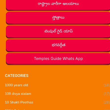
రాష్ట్రాల వారీగా ఆలయాలు
స్తోత్రాలు
టెంపుల్ గైడ్ యాప్
భగవద్గీత
Temples Guide Whats App
CATEGORIES
1000 years old
(18)
108 divya stalam
(17)
18 Shakti Peethas
(28)