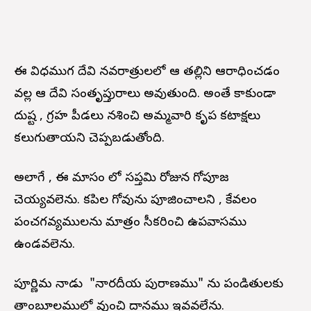
ఈ విధముగ దేవి నవరాత్రులలో ఆ తల్లిని ఆరాధించడం
వల్ల ఆ దేవి సంతృప్తురాలు అవుతుంది. అంతే కాకుండా
దుష్ట , గ్రహ పీడలు నశించి అమ్మవారి కృప కటాక్షలు
కలుగుతాయని చెప్పబడుతోంది.
అలాగే , ఈ మాసం లో సప్తమి రోజున గోపూజ
చెయ్యవలెను. కపిల గోవును పూజించాలని , కేవలం
పంచగవ్యములను మాత్రం స్వీకరించి ఉపవాసము
ఉండవలెను.
పూర్ణిమ నాడు "నారదీయ పురాణము" ను పండితులకు
తాంబూలములో వుంచి దానము ఇవ్వవలేను.