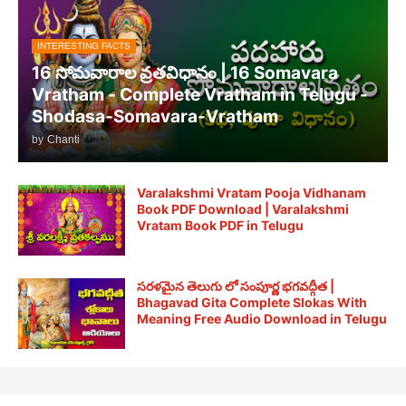
INTERESTING FACTS
16 సోమవారాల వ్రతవిధానం | 16 Somavara
Vratham - Complete Vratham in Telugu -
Shodasa-Somavara-Vratham
by
Chanti
Varalakshmi Vratam Pooja Vidhanam
Book PDF Download | Varalakshmi
Vratam Book PDF in Telugu
సరళమైన తెలుగు లో సంపూర్ణ భగవద్గీత |
Bhagavad Gita Complete Slokas With
Meaning Free Audio Download in Telugu