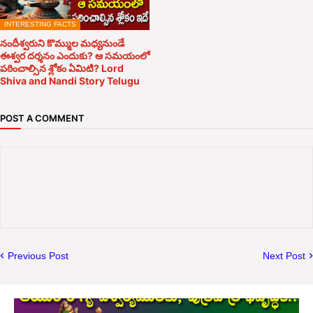
INTERESTING FACTS
నందీశ్వరుని కొమ్ముల మధ్యనుండే
ఈశ్వర దర్శనం ఎందుకు? ఆ సమయంలో
పఠించాల్సిన శ్లోకం ఏమిటి? Lord
Shiva and Nandi Story Telugu
POST A COMMENT
Previous Post
Next Post