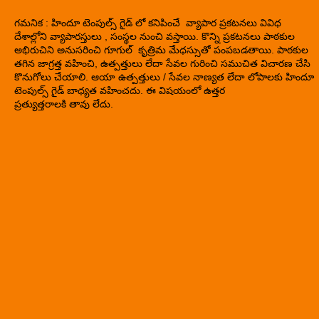
గమనిక : హిందూ టెంపుల్స్ గైడ్ లో కనిపించే వ్యాపార ప్రకటనలు వివిధ
దేశాల్లోని వ్యాపారస్తులు , సంస్థల నుంచి వస్తాయి. కొన్ని ప్రకటనలు పాఠకుల
అభిరుచిని అనుసరించి గూగుల్ కృత్రిమ మేధస్సుతో పంపబడతాయి. పాఠకుల
తగిన జాగ్రత్త వహించి, ఉత్పత్తులు లేదా సేవల గురించి సముచిత విచారణ చేసి
కొనుగోలు చేయాలి. ఆయా ఉత్పత్తులు / సేవల నాణ్యత లేదా లోపాలకు హిందూ
టెంపుల్స్ గైడ్ బాధ్యత వహించదు. ఈ విషయంలో ఉత్తర
ప్రత్యుత్తరాలకి తావు లేదు.