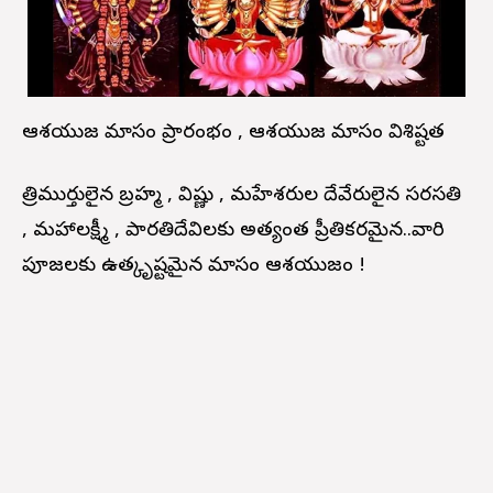
ఆశ్వయుజ మాసం ప్రారంభం , ఆశ్వయుజ మాసం విశిష్టత
త్రిముర్తులైన బ్రహ్మ , విష్ణు , మహేశ్వరుల దేవేరులైన సరస్వతి
, మహాలక్ష్మీ , పార్వతిదేవిలకు అత్యంత ప్రీతికరమైన..వారి
పూజలకు ఉత్కృష్టమైన మాసం ఆశ్వయుజం !