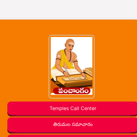
Temples Call Center
తిరుమల సమాచారం