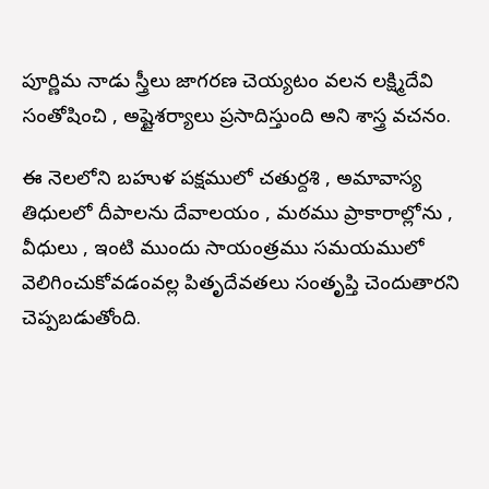
పూర్ణిమ నాడు స్త్రీలు జాగరణ చెయ్యటం వలన లక్ష్మిదేవి
సంతోషించి , అష్టైశ్వర్యాలు ప్రసాదిస్తుంది అని శాస్త్ర వచనం.
ఈ నెలలోని బహుళ పక్షములో చతుర్దశి , అమావాస్య
తిధులలో దీపాలను దేవాలయం , మఠము ప్రాకారాల్లోను ,
వీధులు , ఇంటి ముందు సాయంత్రము సమయములో
వెలిగించుకోవడంవల్ల పితృదేవతలు సంతృప్తి చెందుతారని
చెప్పబడుతోంది.