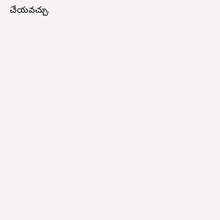
చేయవచ్చు.