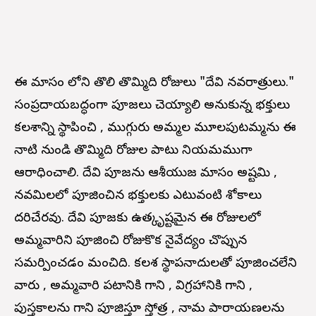
ఈ మాసం లోని తొలి తొమ్మిది రోజులు "దేవి నవరాత్రులు."
సంప్రదాయబద్ధంగా పూజలు చెయ్యాలి అనుకున్న భక్తులు
కలశాన్ని స్థాపించి , ముగ్గురు అమ్మల మూలపుటమ్మను ఈ
నాటి నుండి తొమ్మిది రోజుల పాటు నియమముగా
ఆరాధించాలి. దేవి పూజను ఆశ్వీయుజ మాసం అష్టమి ,
నవమిలలో పూజించిన భక్తులకు ఎటువంటి శోకాలు
దరిచేరవు. దేవి పూజకు ఉత్కృష్టమైన ఈ రోజులలో
అమ్మవారిని పూజించి రోజుకొక నైవేద్యం చొప్పున
సమర్పించడం మంచిది. కలశ స్థాపనాదులతో పూజించలేని
వారు , అమ్మవారి పటానికి గాని , విగ్రహానికి గాని ,
పుస్తకాలను గాని పూజిస్తూ స్తోత్ర , నామ పారాయణలను