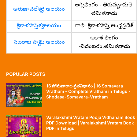
అగ్నిలింగం - తిరువణ్ణామలై,
అరుణాచలేశ్వర ఆలయం
తమిళనాడు
శ్రీకాళహస్తిశ్వరాలయం
గాలి- శ్రీకాళహస్తి,ఆంధ్రప్రదేశ్
ఆకాశ లింగం
నటరాజ స్వామి ఆలయం
-చిదంబరం,తమిళనాడు
POPULAR POSTS
16 సోమవారాల వ్రతవిధానం | 16 Somavara
Vratham - Complete Vratham in Telugu -
Shodasa-Somavara-Vratham
Varalakshmi Vratam Pooja Vidhanam Book
PDF Download | Varalakshmi Vratam Book
PDF in Telugu