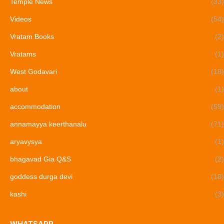
Temple News
(33)
Videos
(54)
Vratam Books
(2)
Vratams
(1)
West Godavari
(18)
about
(1)
accommodation
(59)
annamayya keerthanalu
(71)
aryavysya
(1)
bhagavad Gia Q&S
(2)
goddess durga devi
(18)
kashi
(3)
WHATSAPP