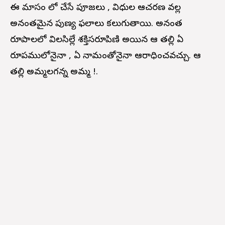
ఈ మాసం లో చేసే పూజలు , విధుల ఆచరణ వల్ల
అనంతమైన పుణ్య ఫలాలు కలుగుతాయి. అనంత
రూపాలలో విలసిల్లే శక్తిస్వరూపిణి అయిన ఆ తల్లి ఏ
రూపములోనైనా , ఏ నామంతోనైనా ఆరాధించవచ్చు. ఆ
తల్లి అమ్మలగన్న అమ్మ !.