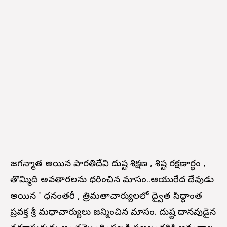
జగన్మాత అయిన పార్వతిదేవి దుష్ట శిక్షణ , శిష్ట రక్షణార్ధం ,
తొమ్మిది అవతారలను ధరించిన మాసం..ఆయుర్వేద దేవుడు
అయిన ' ధన్వంతరీ , త్రిమతాచార్యులలో ద్వైత సిద్ధాంత
ప్రవక్త శ్రీ మధ్వాచార్యులు జన్మించిన మాసం. దుష్ట దానవుడైన