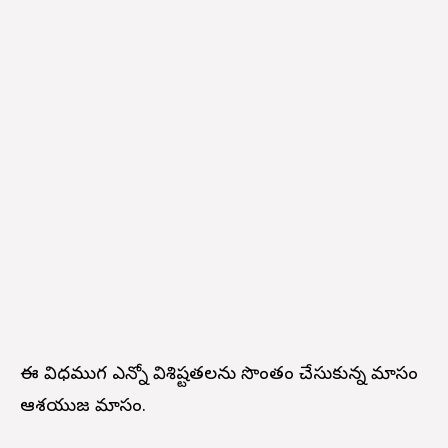
ఈ విధముగ ఎన్నో విశిష్టతలను సొంతం చేసుకున్న మాసం
ఆశ్వయుజ మాసం.