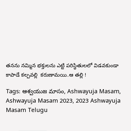
తనను నమ్మిన భక్తులను ఎట్టి పరిస్థితులలో విడవకుండా
కాపాడే కల్పవల్లి కరుణామయి..ఆ తల్లి !
Tags: ఆశ్వయుజ మాసం, Ashwayuja Masam,
Ashwayuja Masam 2023, 2023 Ashwayuja
Masam Telugu