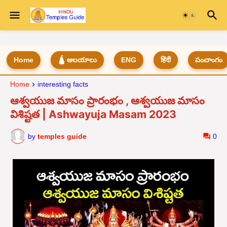
Home
🛕 ఆలయాలు
ENG
हिंदी
పంచాంగం
Home
interesting facts
ఆశ్వయుజ మాసం ప్రారంభం , ఆశ్వయుజ మాసం
విశిష్టత | Ashwayuja Masam 2023
by
temples guide
0