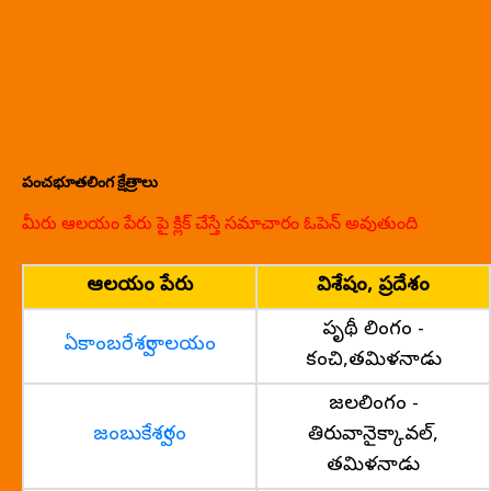
పంచభూతలింగ క్షేత్రాలు
మీరు ఆలయం పేరు పై క్లిక్ చేస్తే సమాచారం ఓపెన్ అవుతుంది
ఆలయం పేరు
విశేషం, ప్రదేశం
పృథ్వీ లింగం -
ఏకాంబరేశ్వరాలయం
కంచి,తమిళనాడు
జలలింగం -
జంబుకేశ్వరం
తిరువానైక్కావల్,
తమిళనాడు