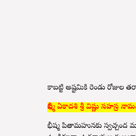
కాబట్టి అష్టమికి రెండు రోజుల త
భీష్మ ఏకాదశి శ్రీ విష్ణు సహస్ర నా
భీష్మ పితామహునకు స్వచ్చంద