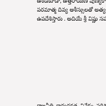
ఉండికూడా, ఉత్తరాయణ పుణ్యకాలం క
పరమాత్మ దివ్య ఆశీస్సులతో అత్యం
ఉపదేశిస్తారు . అదియే శ్రీ విష్ణు