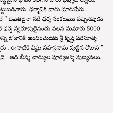
ిశుద్ధమైన భావం కలిగిన వారు భీష్మాచార్యులు.
కట్టుబడినారు. ధర్మానికి వారు మారుపేరు .
 " దేవతలైనా సరే ధర్మ సంకటము వచ్చినపుడు
ంతటి ధర్మ స్వరూపులైనందు వలన షుమారు 5000
మాన్ని లోకానికి అందించుటకు శ్రీ కృష్ణ పరమాత్మ
 . ఈనాటికి విష్ణు సహస్రనామ పుట్టిన రోజున "
ది . అది భీష్మ చార్యుల పూర్వజన్మ పుణ్యఫలం.