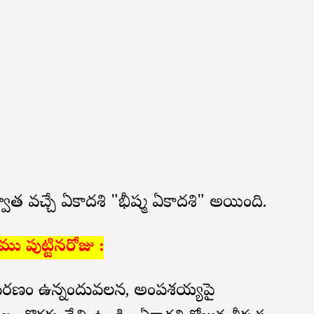
ర్వాత వచ్చే ఏకాదశి "భీష్మ ఏకాదశి" అయింది.
మము పుట్టినరోజు :
 మరణం ఉన్నందువలన, అంపశయ్యపై