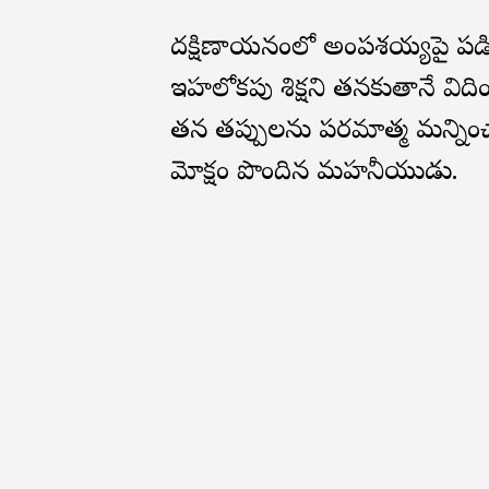
దక్షిణాయనంలో అంపశయ్యపై పడిన
ఇహలోకపు శిక్షని తనకుతానే వి
తన తప్పులను పరమాత్మ మన్నించా
మోక్షం పొందిన మహనీయుడు.