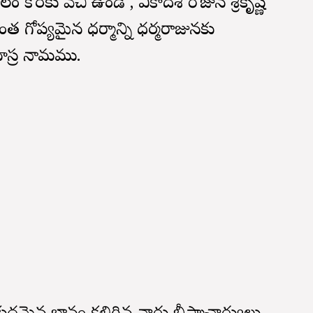
ొరకు వేచి ఉండి , ఏకాదశి రోజున శ్రీకృష్ణ
త గోప్యమైన ధర్మాన్ని ధర్మరాజునకు
 సహస్ర నామము.