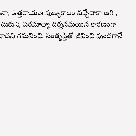
ా, ఉత్తరాయణ పుణ్యకాలం వచ్చేదాకా ఆగి ,
దించుకుని, పరమాత్మా దర్శనమయిన కారణంగా
డని గమనించి, సంతృప్తితో జీవించి వుండగానే