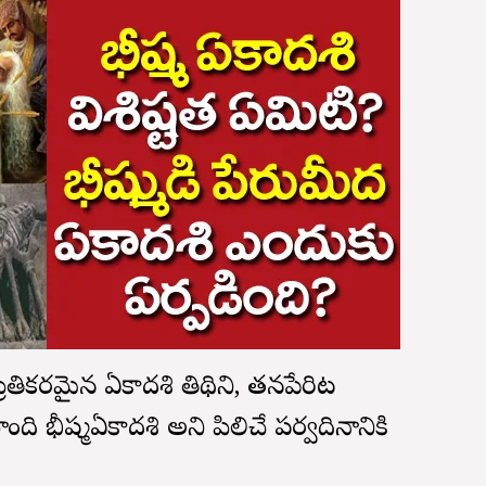
 ప్రీతికరమైన ఏకాదశి తిథిని, తనపేరిట
 భీష్మఏకాదశి అని పిలిచే పర్వదినానికి