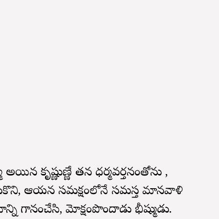
 అయిన కృష్ణుణ్ణే తన ధర్మవర్తనంతోను ,
ించుకొని, ఆయన సమక్షంలోనే సమస్త మానవాళి
నామాన్ని గానంచేసి, మోక్షంపొందాడు భీష్ముడు.