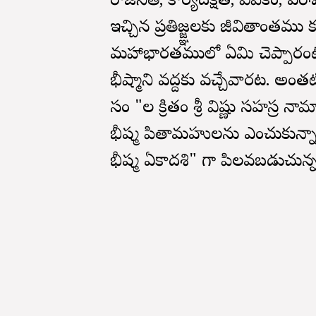
రాజనీతి, కార్యదక్షత, వివేకం, పర
ఇచ్చిన ప్రతిజ్జ్ఞలకు జీవితాంతము 
మహాభారతములో ఏమి చెప్పారంటే
భీష్మాని వద్దకు వచ్చేవారట. అ
సం "ల క్రితం శ్రీ విష్ణు సహస్ర నా
భీష్మ పితామహులను ఎంచుకున్నారు
భీష్మ ఏకాదశి" గా పిలవబడుచున్న