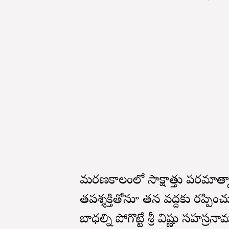
మరణకాలంలో సాక్షాత్తు పరమాత్మా
తపశ్శక్తితోనూ తన వద్దకు రప్ప
బాధల్ని పోగొట్టే శ్రీ విష్ణు సహస్ర