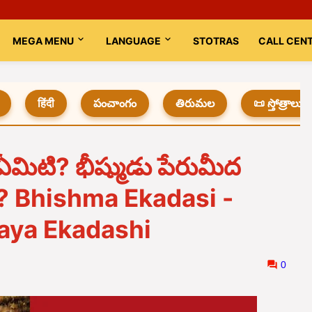
MEGA MENU
LANGUAGE
STOTRAS
CALL CEN
हिंदी
పంచాంగం
తిరుమల
📜 స్తోత్రాలు
త ఏమిటి? భీష్ముడు పేరుమీద
ది? Bhishma Ekadasi -
Jaya Ekadashi
0