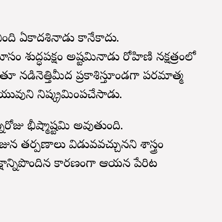
ంచింది ఏకాదశినాడు కానేకాదు.
 శుద్ధపక్షం అష్టమినాడు రోహిణి నక్షత్రంలో
 నడినెత్తిమీద ప్రకాశిస్తూండగా పరమాత్మ
హాయువుని నిష్క్రమింపచేసాడు.
న్నరోజు భీష్మాష్టమి అవుతుంది.
జున తర్పణాలు విడువవచ్చునని శాస్త్రం
మొక్షాన్నిపొందిన కారణంగా ఆయన పేరిట