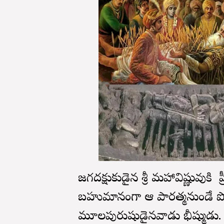
జగద్రక్షుకుడైన శ్రీ మహావిష్ణువుకి
బహుమానంగా ఆ పారత్మనుండే పొంది
మూలపురుషుడైనవాడు భీష్ముడు.