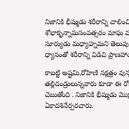
నిజానికి భీష్ముడు శరీరాన్ని చాలి
శోభాకృన్నామసంవత్సరం మాఘ మాసం
సూర్యుడు మధ్యాహ్నమని తెలుపుతూ
ధ్యానంతో శరీరాన్ని విడిచి ప్రాణ
కాబట్టి అష్టమి,రోహిణి నక్షత్రం వు
తల్లిదండ్రులున్నవారు కూడా ఈ రో
చెబుతోంది . నిజానికి భీష్ముడు 
ఏకాదశినేర్పరచారు.