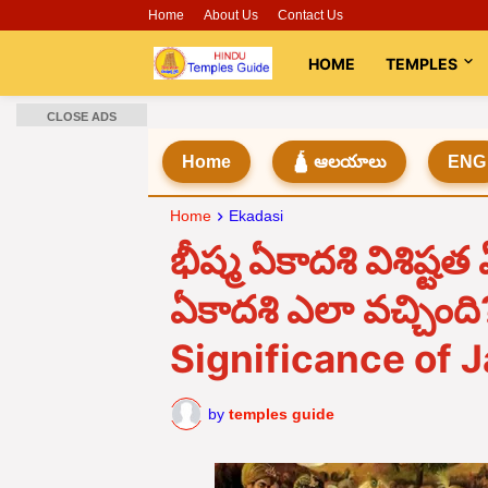
Home
About Us
Contact Us
HOME
TEMPLES
CLOSE ADS
Home
🛕 ఆలయాలు
ENG
Home
Ekadasi
భీష్మ ఏకాదశి విశిష్ట
ఏకాదశి ఎలా వచ్చిం
Significance of 
by
temples guide