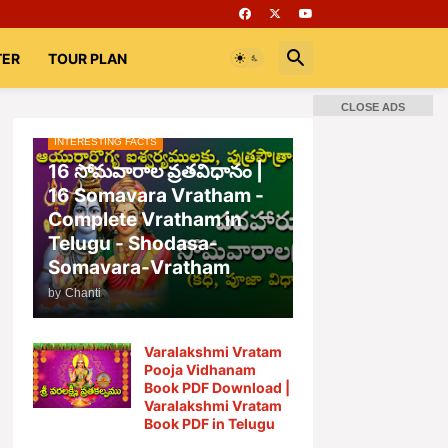
TER
TOUR PLAN
CLOSE ADS
INTERESTING FACTS
📚 Books
Rooms
భగవద్గీత
16 సోమవారాల వ్రతవిధానం |
16 Somavara Vratham -
Complete Vratham in
Telugu - Shodasa-
Somavara-Vratham
by
Chanti
Varalakshmi Vratam
Pooja Vidhanam
Book PDF Download |
Varalakshmi Vratam
Book PDF in Telugu