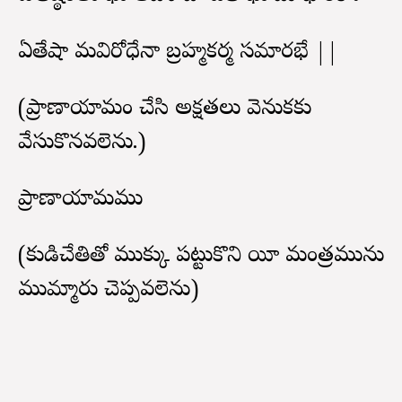
ఏతేషా మవిరోధేనా బ్రహ్మకర్మ సమారభే ||
(ప్రాణాయామం చేసి అక్షతలు వెనుకకు
వేసుకొనవలెను.)
ప్రాణాయామము
(కుడిచేతితో ముక్కు పట్టుకొని యీ మంత్రమును
ముమ్మారు చెప్పవలెను)