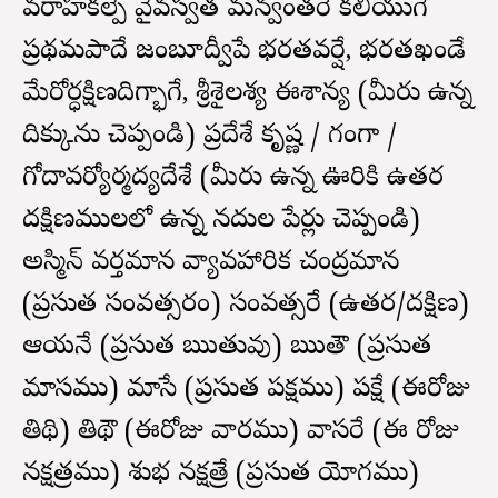
వరాహకల్పే వైవస్వత మన్వంతరే కలియుగే
ప్రథమపాదే జంబూద్వీపే భరతవర్షే, భరతఖండే
మేరోర్ధక్షిణదిగ్భాగే, శ్రీశైలశ్య ఈశాన్య (మీరు ఉన్న
దిక్కును చెప్పండి) ప్రదేశే కృష్ణ / గంగా /
గోదావర్యోర్మద్యదేశే (మీరు ఉన్న ఊరికి ఉత్తర
దక్షిణములలో ఉన్న నదుల పేర్లు చెప్పండి)
అస్మిన్ వర్తమాన వ్యావహారిక చంద్రమాన
(ప్రస్తుత సంవత్సరం) సంవత్సరే (ఉత్తర/దక్షిణ)
ఆయనే (ప్రస్తుత ఋతువు) ఋతౌ (ప్రస్తుత
మాసము) మాసే (ప్రస్తుత పక్షము) పక్షే (ఈరోజు
తిథి) తిథౌ (ఈరోజు వారము) వాసరే (ఈ రోజు
నక్షత్రము) శుభ నక్షత్రే (ప్రస్తుత యోగము)