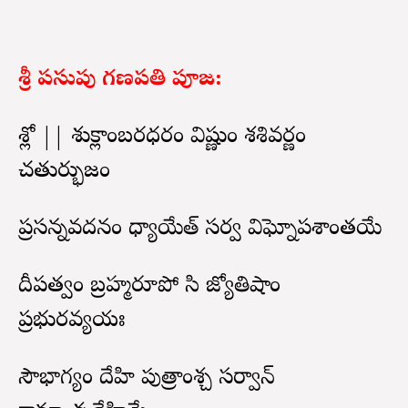
శ్రీ పసుపు గణపతి పూజ:
శ్లో || శుక్లాంబరధరం విష్ణుం శశివర్ణం
చతుర్భుజం
ప్రసన్నవదనం ధ్యాయేత్ సర్వ విఘ్నోపశాంతయే
దీపత్వం బ్రహ్మరూపో సి జ్యోతిషాం
ప్రభురవ్యయః
సౌభాగ్యం దేహి పుత్రాంశ్చ సర్వాన్