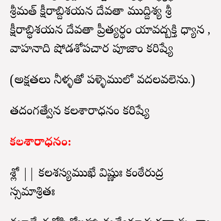
శ్రీమత్ క్షీరాబ్దిశయన దేవతా ముద్దిశ్య శ్రీ
క్షీరాబ్ధిశయన దేవతా ప్రీత్యర్ధం యావద్బక్తి ధ్యాన ,
వాహనాది షోడశోపచార పూజాం కరిష్యే
(అక్షతలు నీళ్ళతో పళ్ళెములో వదలవలెను.)
తదంగత్వేన కలశారాధనం కరిష్యే
కలశారాధనం:
శ్లో || కలశస్యముఖే విష్ణుః కంఠేరుద్ర
స్సమాశ్రితః