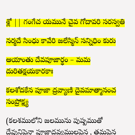
శ్లో || గంగేచ యమునే చైవ గోదావరి సరస్వతి
నర్మదే సింధు కావేరి జలేస్మిన్ సన్నిధిం కురు
ఆయాంతు దేవపూజార్థం – మమ
దురితక్షయకారకాః
కలశోదకేన పూజా ద్రవ్యాణి దైవమాత్మానంచ
సంప్రోక్ష్య
(కలశములోని జలమును పుష్పముతో
దేవునిపైనా పూజాద్రవ్యములపైన , తమపైన