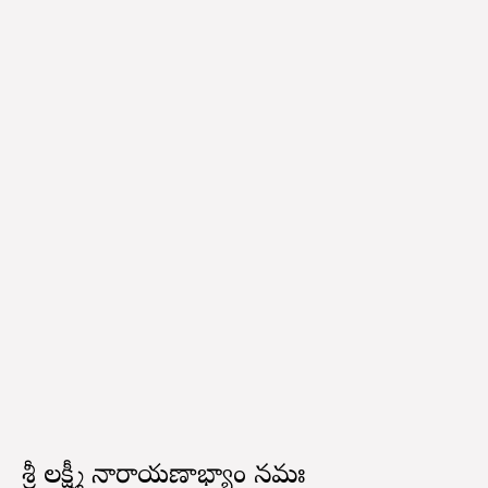
శ్రీ లక్ష్మీ నారాయణాభ్యాం నమః