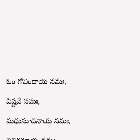
ఓం గోవిందాయ నమః,
విష్ణవే నమః,
మధుసూదనాయ నమః,