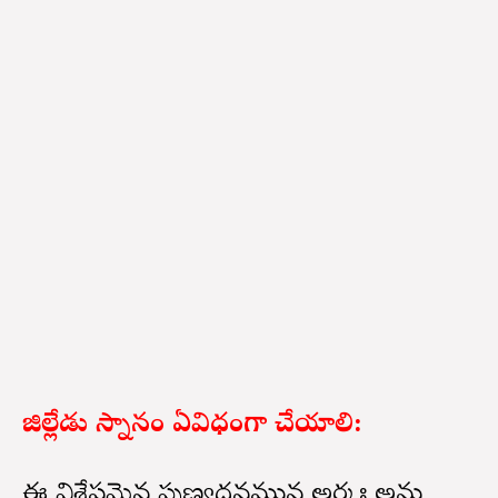
జిల్లేడు స్నానం ఏవిధంగా చేయాలి:
ఈ విశేషమైన పుణ్యదనమున అర్కః అను