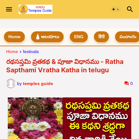
Home
🛕 ఆలయాలు
ENG
हिंदी
పంచాంగం
Home
festivals
రథసప్తమి వ్రతకథ & పూజా విధానము - Ratha
Sapthami Vratha Katha in telugu
by
temples guide
0