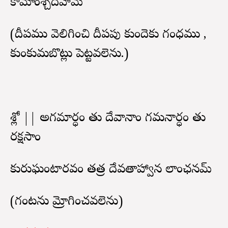
కామాంశ్చదేహిమే
(దీపము వెలిగించి దీపపు కుందెకు గంధము ,
కుంకుమబొట్లు పెట్టవలెను.)
శ్లో || అగమార్ధం తు దేవానాం గమనార్ధం తు
రక్షసాం
కురుఘంటారవం తత్ర దేవతాహ్వాన లాంఛనమ్
(గంటను మ్రోగించవలెను)