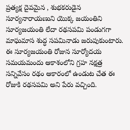
ప్రత్యక్ష దైవమైన , శుభకరుడైన
సూర్యనారాయణుని యొక్క జయంతిని
సూర్యజయంతి లేదా రథసప్తమి పండుగగా
మాఘమాస శుద్ధ సప్తమినాడు జరుపుకుంటారు.
ఈ సూర్యజయంతి రోజున సూర్యోదయ
సమయమందు ఆకాశంలోని గ్రహ నక్షత్ర
సన్నివేసం రథం ఆకారంలో ఉండుట చేత ఈ
రోజుకి రథసప్తమి అని పేరు వచ్చింది.