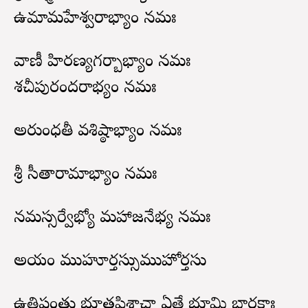
ఉమామహేశ్వరాభ్యాం నమః
వాణీ హిరణ్యగర్బాభ్యాం నమః
శచీపురందరాభ్యం నమః
అరుంధతీ వశిష్ఠాభ్యాం నమః
శ్రీ సీతారామాభ్యాం నమః
నమస్సర్వేభ్యో మహాజనేభ్య నమః
అయం ముహూర్తస్సుముహోర్తస్తు
ఉత్తిష్ఠంతు భూతపిశాచా ఏతే భూమి భారకాః