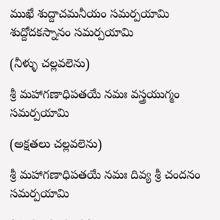
ముఖే శుద్దాచమనీయం సమర్పయామి
శుద్దోదకస్నానం సమర్పయామి
(నీళ్ళు చల్లవలెను)
శ్రీ మహాగణాధిపతయే నమః వస్త్రయుగ్మం
సమర్పయామి
(అక్షతలు చల్లవలెను)
శ్రీ మహాగణాధిపతయే నమః దివ్య శ్రీ చందనం
సమర్పయామి