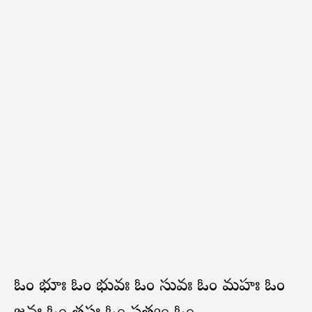
ఓం భూః ఓం భువః ఓం సువః ఓం మహః ఓం