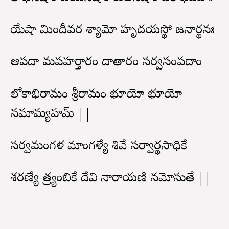
యేషా మిందీవర శ్యామో హృదయస్థో జనార్థనః
ఆపదా మపహర్తారం దాతారం సర్వసంపదాం
లోకాభిరామం శ్రీరామం భూయో భూయో
నమామ్యహమ్ ||
సర్వమంగళ మాంగళ్యే శివే సర్వార్థసాధికే
శరణ్యే త్ర్యంబికే దేవి నారాయణి నమోస్తుతే ||