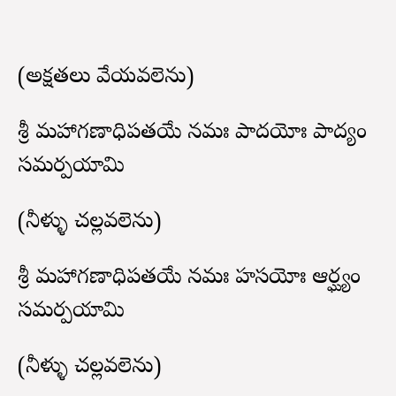
(అక్షతలు వేయవలెను)
శ్రీ మహాగణాధిపతయే నమః పాదయోః పాద్యం
సమర్పయామి
(నీళ్ళు చల్లవలెను)
శ్రీ మహాగణాధిపతయే నమః హస్తయోః ఆర్ఘ్యం
సమర్పయామి
(నీళ్ళు చల్లవలెను)