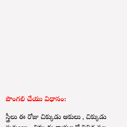
పొంగలి చేయు విధానం:
స్త్రీలు ఈ రోజు చిక్కుడు ఆకులు , చిక్కుడు