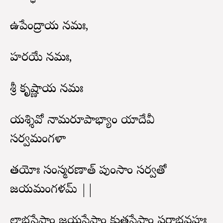
ఉపేంద్రాయ నమః,
హరయే నమః,
శ్రీ కృష్ణాయ నమః
యశ్శివో నామరూపాభ్యాం యాదేవీ
సర్వమంగళా
తయోః సంస్మరణాత్ పుంసాం సర్వతో
జయమంగళమ్ ||
లాభస్తేషాం జయస్తేషాం కుతస్తేషాం పరాభవహః