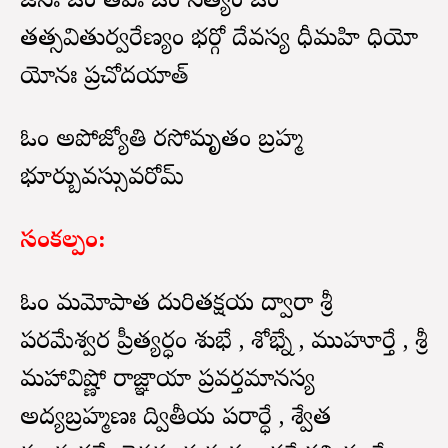
జనః ఓం తపః ఓం సత్యం ఓం
తత్సవితుర్వరేణ్యం భర్గో దేవస్య ధీమహి ధియో
యోనః ప్రచోదయాత్
ఓం అపోజ్యోతి రసోమృతం బ్రహ్మ
భూర్బువస్సువరోమ్
సంకల్పం:
ఓం మమోపాత్త దురితక్షయ ద్వారా శ్రీ
పరమేశ్వర ప్రీత్యర్ధం శుభే , శోభ్నే , ముహూర్తే , శ్రీ
మహావిష్ణో రాజ్ఞాయా ప్రవర్తమానస్య
అద్యబ్రహ్మణః ద్వితీయ పరార్ధే , శ్వేత