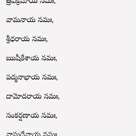
త్రివిక్రమాయ నమః,
వామనాయ నమః,
శ్రీధరాయ నమః,
ఋషీకేశాయ నమః,
పద్మనాభాయ నమః,
దామోదరాయ నమః,
సంకర్షణాయ నమః,
వాసుదేవాయ నమః,