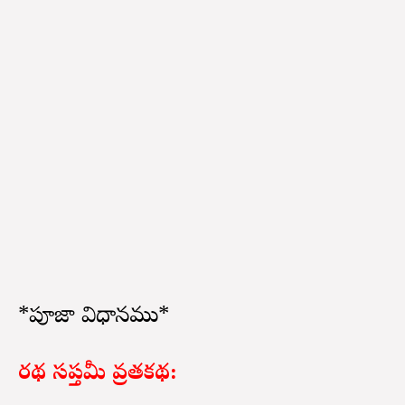
*పూజా విధానము*
రథ సప్తమీ వ్రతకథ: