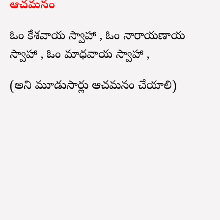
ఆచమనం
ఓం కేశవాయ స్వాహా , ఓం నారాయణాయ
స్వాహా , ఓం మాధవాయ స్వాహా ,
(అని మూడుసార్లు ఆచమనం చేయాలి)