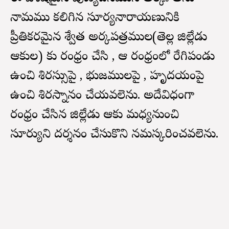
నామము కలిగిన సూర్యనారాయణునికి
ప్రీతికరమైన శ్వేత అర్కపత్రముల(తెల్ల జిల్లేడు
ఆకుల) కు రంధ్రం చేసి , ఆ రంధ్రంలో రేగిపండు
ఉంచి శిరస్సుపై , భుజములపై , హృదయంపై
ఉంచి శిరస్నానం చేయవలెను. అదేవిధంగా
రంధ్రం చేసిన జిల్లేడు ఆకు మధ్యనుంచి
సూర్యుని దర్శనం చేసుకొని నమస్కరించవలెను.