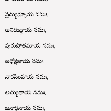
ప్రద్యుమ్నాయ నమః,
అనిరుద్దాయ నమః,
పురుషోత్తమాయ నమః,
అధోక్షజాయ నమః,
నారసింహాయ నమః,
అచ్యుతాయ నమః,
జనార్ధనాయ నమః,