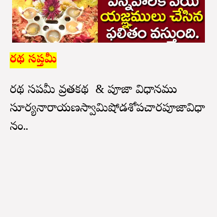
రథ సప్తమీ
రథ సప్తమీ వ్రతకథ & పూజా విధానము
సూర్యనారాయణస్వామిషోడశోపచారపూజావిధా
నం..