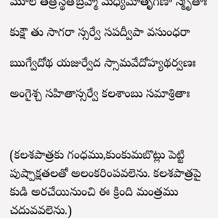
మూలే తత్రోస్థితోబ్రహ్మా మధ్యేమాతృగణా స్మృతాః
కుక్షౌ తు సాగరా స్సర్వే సప్తద్వీపా వసుంధరా
ఋగ్వేదోథ యజుర్వేద స్సామవేదోహ్యథర్వణః
అంగైశ్చ సహితాస్సర్వే కలశాంబు సమాశ్రితాః
(కలశపాత్రకు గంధము,కుంకుమబొట్లు పెట్టి
పుష్పాక్షతలతో అలంకరింపవలెను. కలశపాత్రపై
కుడి అరచేయినుంచి ఈ క్రింది మంత్రము
చదువవలెను.)