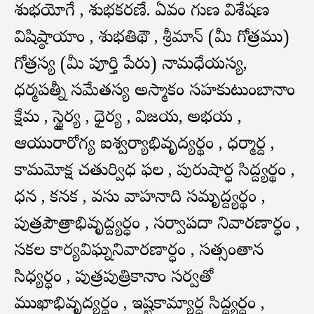
శుభయోగే , శుభకరణే. ఏవం గుణ విశేషణ
విషిష్ఠాయాం , శుభతిథౌ , శ్రీమాన్ (మీ గోత్రము)
గోత్రస్య (మీ పూర్తి పేరు) నామధేయస్య,
ధర్మపత్నీ సమేతస్య అస్మాకం సహకుటుంబానాం
క్షేమ , స్థైర్య , ధైర్య , విజయ, అభయ ,
ఆయురారోగ్య ఐశ్వర్యాభివృద్యర్థం , ధర్మార్ద ,
కామమోక్ష చతుర్విధ ఫల , పురుషార్ధ సిద్ద్యర్థం ,
ధన , కనక , వస్తు వాహనాది సమృద్ద్యర్థం ,
పుత్రపౌత్రాభివృద్ద్యర్ధం , సర్వాపదా నివారణార్ధం ,
సకల కార్యవిఘ్ననివారణార్ధం , సత్సంతాన
సిధ్యర్ధం , పుత్రపుత్రికానాం సర్వతో
ముఖాభివృద్యర్దం , ఇష్టకామ్యార్ధ సిద్ధ్యర్ధం ,