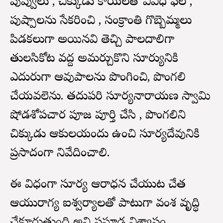
పువ్వులు , చిక్కుడు కాయలతో వివిధ ఫల ,
పుష్పాలను సేకరించి , సంక్రాంతి గొబ్బెమ్మలు
పిడకలుగా అయినవి తెచ్చి పాలదాలిగా
తులసికోట వద్ద అమర్చుకొని సూర్యునికి
ఎదురుగా ఆవుపాలను పొంగించి, పొంగలి
చేయవలెను. తదుపరి సూర్యనారాయణ స్వామి
షోడశోపచార పూజ పూర్తి చేసి , పొంగలిని
చిక్కుడు ఆకులయందు ఉంచి సూర్యదేవునికి
ప్రసాదంగా నివేదించాలి.
ఈ విధంగా సూర్య ఆరాధన చేయుట చేత
ఆయురాగ్య ఐశ్వర్యాలతో పాటుగా వంశ వృద్ధి