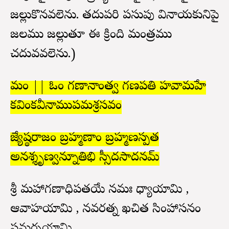
జల్లుకొనవలెను. తదుపరి పసుపు వినాయకునిపై
జలము జల్లుతూ ఈ క్రింది మంత్రము
చదువవలెను.)
మం || ఓం గణానాంత్వ గణపతి హవామహే
కవింకవీనాముపమశ్రస్తవం
జ్యేష్ఠరాజం బ్రహ్మణాం బ్రహ్మణస్పత
అనశ్శృణ్వన్నూతిభి స్సీదసాదనమ్
శ్రీ మహాగణాధిపతయే నమః ధ్యాయామి ,
ఆవాహయామి , నవరత్న ఖచిత సింహాసనం