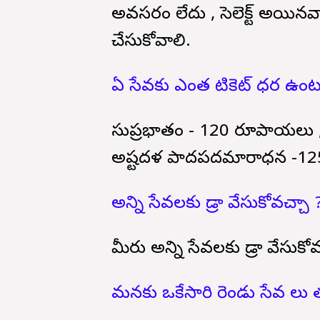
అవసరం లేదు , సెలెక్ట్ అయినవారు
చేసుకోవాలి.
ఏ సేవకు ఎంత టికెట్ ధర ఉంట
సుప్రభాతం - 120 రూపాయలు 
అష్టదళ పాదపదమారాధన -1
అన్ని సేవలకు డ్రా వేసుకోవచ్చా 
మీరు అన్ని సేవలకు డ్రా వేసుకో
మనకు ఒకేసారి రెండు సేవ లు