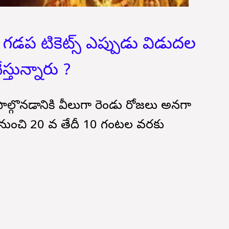
 గడప టికెట్స్ ఎప్పుడు విడుదల
ేస్తున్నారు ?
ు పాల్గొనడానికి వీలుగా రెండు రోజలు అనగా
ుంచి 20 వ తేదీ 10 గంటల వరకు