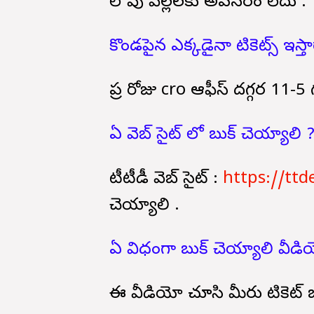
లోపు పిల్లలకు అవసరం లేదు .
కొండపైన ఎక్కడైనా టికెట్స్ ఇస్త
ప్రతి రోజు cro ఆఫీస్ దగ్గర 11
ఏ వెబ్ సైట్ లో బుక్ చెయ్యాలి 
టీటీడీ వెబ్ సైట్ :
https://ttd
చెయ్యాలి .
ఏ విధంగా బుక్ చెయ్యాలి వీ
ఈ వీడియో చూసి మీరు టికెట్ 