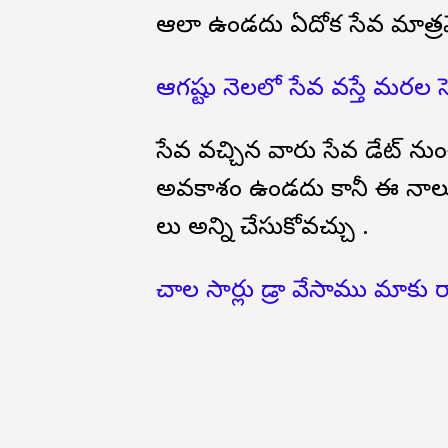
ఆలా ఉండదు ఏదోక సేవ మాత్రమే
ఆగష్టు నెలలో సేవ వస్తే మరల సెప
సేవ వచ్చిన వారు సేవ డేట్ నుంచ
అవకాశం ఉండదు కానీ ఈ నాలుగ
లు అన్ని చేసుకోవచ్చు .
చాల సార్లు డ్రా వేసాము మాకు