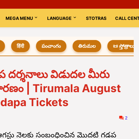
MEGA MENU
LANGUAGE
STOTRAS
CALL CEN
हिंदी
పంచాంగం
తిరుమల
📜 స్తోత్రాలు
 దర్శనాలు విడుదల మీరు
కి కారణం | Tirumala August
dapa Tickets
2
రు ఆగస్టు నెలకు సంబంధించిన మొదటి గడప