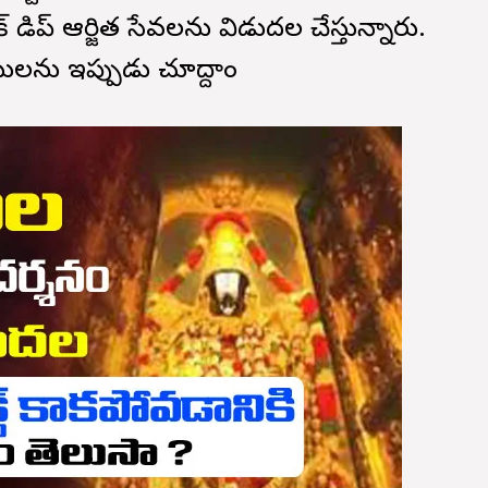
్ డిప్ ఆర్జిత సేవలను విడుదల చేస్తున్నారు.
ాబులను ఇప్పుడు చూద్దాం