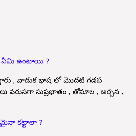
 ఏమి ఉంటాయి ?
లుస్తారు , వాడుక భాష లో మొదటి గడప
లు వరుసగా సుప్రభాతం , తోమాల , అర్చన ,
ఏమైనా కట్టాలా ?