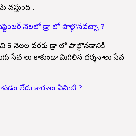
 వస్తుంది .
్టెంబర్ నెలలో డ్రా లో పాల్గొనవచ్చా ?
ి 6 నెలల వరకు డ్రా లో పాల్గొనడానికి
ు సేవ లు కాకుండా మిగిలిన దర్శనాలు సేవ
 రావడం లేదు కారణం ఏమిటి ?