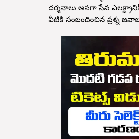
దర్శనాలు అనగా సేవ ఎలక్ట్రానిక
వీటికి సంబందించిన ప్రశ్న జవ