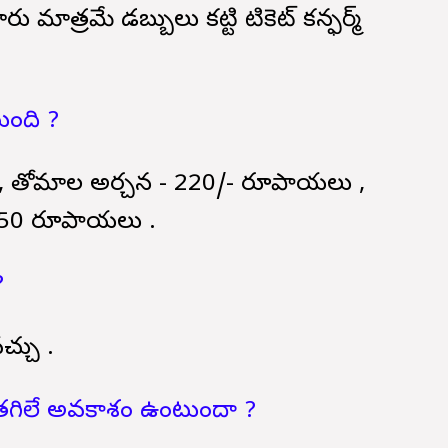
 మాత్రమే డబ్బులు కట్టి టికెట్ కన్ఫర్మ్
ుంది ?
, తోమాల అర్చన - 220/- రూపాయలు ,
250 రూపాయలు .
?
వచ్చు .
 తగిలే అవకాశం ఉంటుందా ?