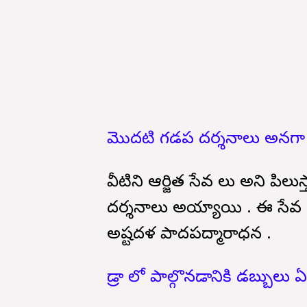
మొదటి గడప దర్శనాలు అనగా
వీటిని ఆర్జిత సేవ లు అని పి
దర్శనాలు అయ్యాయి . ఈ సేవ 
అష్టదళ పాదపద్మారాధన .
డ్రా లో పాల్గొనడానికి డబ్బులు 