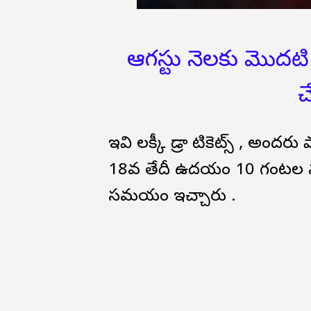
ఆగస్టు నెలకు మొదటి
చ
ఇవి లక్కీ డ్రా టికెట్స్ , అందర
18వ తేదీ ఉదయం 10 గంటల న
సమయం ఇచ్చారు .