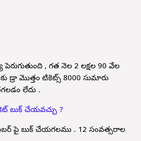
సంఖ్య పెరుగుతుంది , గత నెల 2 లక్షల 90 వేల
నకు డ్రా మొత్తం టికెట్స్ 8000 సుమారు
తగలడం లేదు .
కెట్ బుక్ చేయవచ్చు ?
నెంబర్ పై బుక్ చేయగలము . 12 సంవత్సరాల