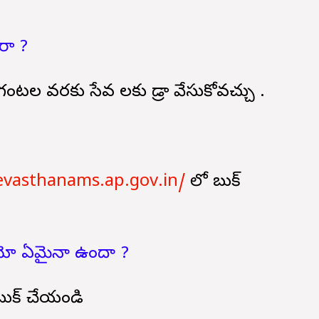
ారా ?
-5 గంటల వరకు సేవ లకు డ్రా వేసుకోవచ్చు .
?
evasthanams.ap.gov.in/
లో బుక్
డియో ఏమైనా ఉందా ?
బుక్ చేయండి