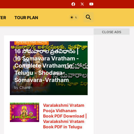
TER
TOUR PLAN
CLOSE ADS
INTERESTING FACTS
📚 Books
Rooms
భగవద్గీత
16 సోమవారాల వ్రతవిధానం |
16 Somavara Vratham -
Complete Vratham in
Telugu - Shodasa-
Somavara-Vratham
by
Chanti
Varalakshmi Vratam
Pooja Vidhanam
Book PDF Download |
Varalakshmi Vratam
Book PDF in Telugu