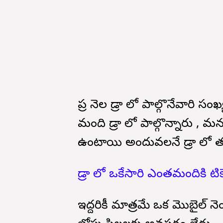
ప్రతి నెల డ్రా లో పాల్గొనేవారి 
మంది డ్రా లో పాల్గొన్నారు , మ
ఉంటాయి అందువలనే డ్రా లో 
డ్రా లో ఒకేసారి ఎంతమందికి టి
ఇద్దరికీ మాత్రమే ఒక మొబైల్ 