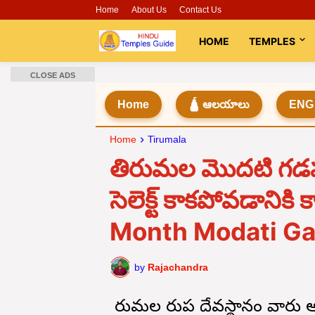
Home
About Us
Contact Us
HOME
TEMPLES
CLOSE ADS
Home
🛕 ఆలయాలు
ENG
Home
Tirumala
తిరుమల మొదటి గడప
సెలెక్ట్ కాకపోవడాని
Month Modati Ga
by
Rajachandra
తిరుమల తిరుపతి దేవస్థానం వా