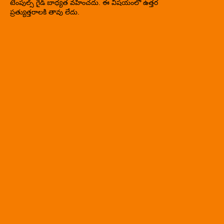
టెంపుల్స్ గైడ్ బాధ్యత వహించదు. ఈ విషయంలో ఉత్తర
ప్రత్యుత్తరాలకి తావు లేదు.