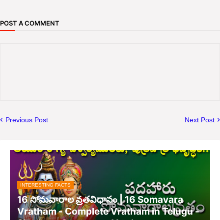
POST A COMMENT
Previous Post
Next Post
INTERESTING FACTS
16 సోమవారాల వ్రతవిధానం | 16 Somavara
Vratham - Complete Vratham in Telugu -