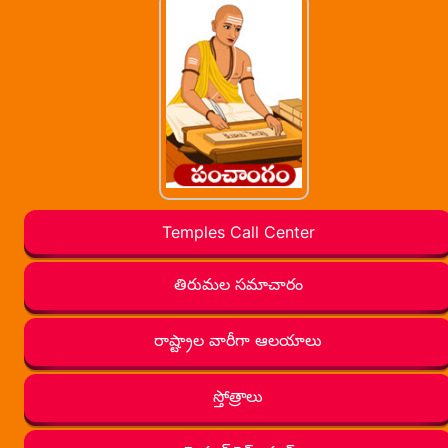
Temples Call Center
తిరుమల సమాచారం
రాష్ట్రాల వారీగా ఆలయాలు
స్తోత్రాలు