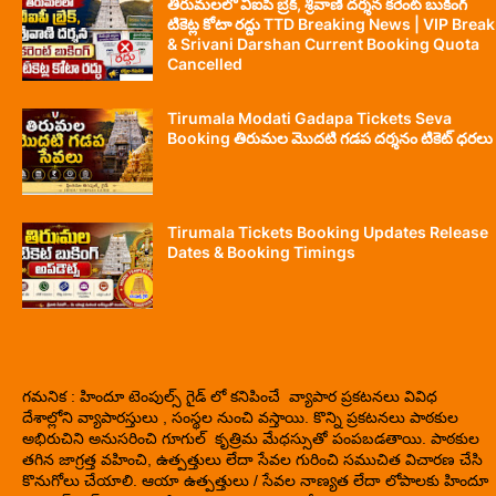
తిరుమలలో వీఐపీ బ్రేక్, శ్రీవాణి దర్శన కరెంట్ బుకింగ్
టికెట్ల కోటా రద్దు TTD Breaking News | VIP Break
& Srivani Darshan Current Booking Quota
Cancelled
Tirumala Modati Gadapa Tickets Seva
Booking తిరుమల మొదటి గడప దర్శనం టికెట్ ధరలు
Tirumala Tickets Booking Updates Release
Dates & Booking Timings
గమనిక : హిందూ టెంపుల్స్ గైడ్ లో కనిపించే వ్యాపార ప్రకటనలు వివిధ
దేశాల్లోని వ్యాపారస్తులు , సంస్థల నుంచి వస్తాయి. కొన్ని ప్రకటనలు పాఠకుల
అభిరుచిని అనుసరించి గూగుల్ కృత్రిమ మేధస్సుతో పంపబడతాయి. పాఠకుల
తగిన జాగ్రత్త వహించి, ఉత్పత్తులు లేదా సేవల గురించి సముచిత విచారణ చేసి
కొనుగోలు చేయాలి. ఆయా ఉత్పత్తులు / సేవల నాణ్యత లేదా లోపాలకు హిందూ