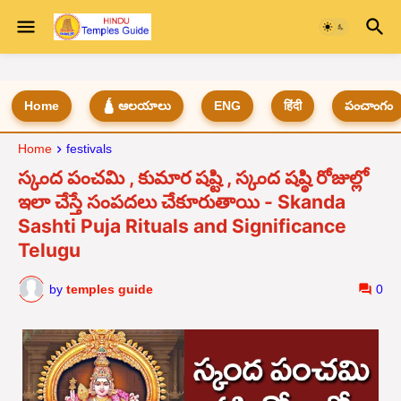
Home
🛕 ఆలయాలు
ENG
हिंदी
పంచాంగం
Home
festivals
స్కంద పంచమి , కుమార షష్టి , స్కంద షష్ఠి రోజుల్లో
ఇలా చేస్తే సంపదలు చేకూరుతాయి - Skanda
Sashti Puja Rituals and Significance
Telugu
by
temples guide
0