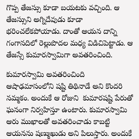
గొప్ప తేజస్సు కూడా బయటకు వచ్చింది. ఆ
తేజస్సుని అగ్నిదేవుడు కూడా
భరించలేకపోయాడు. దాంతో ఆయన దాన్ని
గంగానదిలో రెల్లుపొదల మధ్య విడిచిపెట్టాడు. ఆ
తేజస్సే కుమారస్వామిగా అవతరించింది.
కుమారస్వామి అవతరించింది
ఆషాఢమాసంలోని షష్టి తిథినాడే అని కొందరి
నమ్మకం. అందుకే ఆ రోజుని కుమారషష్టి పేరుతో
ఘనంగా నిర్వహిస్తూ ఉంటారు. కుమారస్వామి
ఆరు ముఖాలతో అవతరించాడు కాబట్టి
ఆయనను షణ్ముఖుడు అని పిలుస్తారు. అందుకే