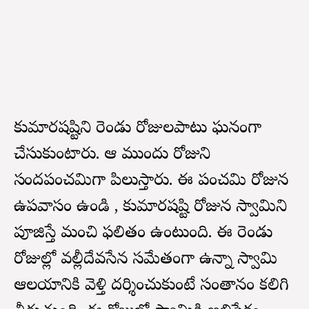
కుమారషష్టిని రెండు రోజులపాటు ఘనంగా
చేసుకుంటారు. ఆ ముందు రోజుని
స్కందపంచమిగా పిలుస్తారు. ఈ పంచమి రోజున
ఉపవాసం ఉండి , కుమారషష్టి రోజున స్వామిని
పూజిస్తే మంచి ఫలితం ఉంటుంది. ఈ రెండు
రోజుల్లో వల్లీదేవసేన సమేతంగా ఉన్నా స్వామి
ఆలయానికి వెళ్తి దర్శించుకుంటే సంతానం కలిగి