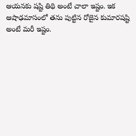
ఆయనకు షష్టి తిథి అంటే చాలా ఇష్టం. ఇక
ఆషాఢమాసంలో తను పుట్టిన రోజైన కుమారషష్టి
అంటే మరీ ఇష్టం.