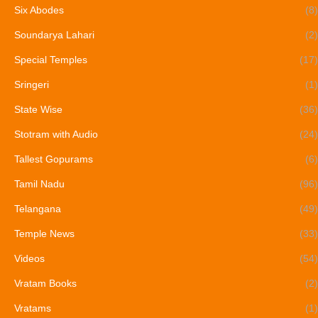
Six Abodes
(8)
Soundarya Lahari
(2)
Special Temples
(17)
Sringeri
(1)
State Wise
(36)
Stotram with Audio
(24)
Tallest Gopurams
(6)
Tamil Nadu
(96)
Telangana
(49)
Temple News
(33)
Videos
(54)
Vratam Books
(2)
Vratams
(1)