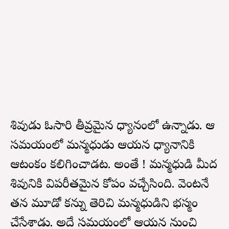
శివుడు ఓసారి తీవ్రమైన ధ్యానంలో ఉన్నాడు. ఆ
సమయంలో మన్మధుడు ఆయన ధ్యానానికి
ఆటంకం కలిగించాడట. అంతే ! మన్మధుడి మీద
శివునికి విపరీతమైన కోపం వచ్చేసింది. వెంటనే
తన మూడో కన్ను తెరిచి మన్మధుడిని భస్మం
చేసేశాడు. అదే సమయంలో ఆయన నుంచి