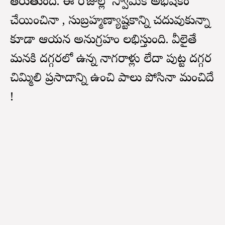
తీరుతుంది. ఈ రోజుల్లో స్వామికి అభిషేకం
చేయించినా , సుబ్రహ్మణ్యాష్టకాన్ని చదువుకున్నా
కూడా ఆయన అనుగ్రహం లభిస్తుంది. వీలైతే
మనకి దగ్గరలో ఉన్న నాగరాళ్లు లేదా పుట్ట దగ్గర
చిమ్మిలి ప్రసాదాన్ని ఉంచి పాలు పోసినా మంచిదే
!