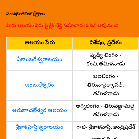
పంచభూతలింగ క్షేత్రాలు
మీరు ఆలయం పేరు పై క్లిక్ చేస్తే సమాచారం ఓపెన్ అవుతుంది
ఆలయం పేరు
విశేషం, ప్రదేశం
పృథ్వీ లింగం -
ఏకాంబరేశ్వరాలయం
కంచి,తమిళనాడు
జలలింగం -
జంబుకేశ్వరం
తిరువానైక్కావల్,
తమిళనాడు
అగ్నిలింగం - తిరువణ్ణామలై,
అరుణాచలేశ్వర ఆలయం
తమిళనాడు
శ్రీకాళహస్తిశ్వరాలయం
గాలి- శ్రీకాళహస్తి,ఆంధ్రప్రదేశ్