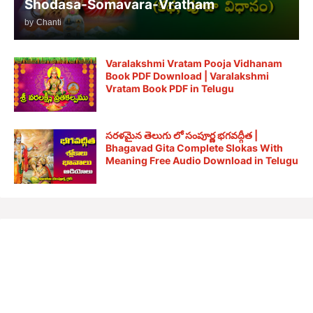
Shodasa-Somavara-Vratham
by
Chanti
Varalakshmi Vratam Pooja Vidhanam
Book PDF Download | Varalakshmi
Vratam Book PDF in Telugu
సరళమైన తెలుగు లో సంపూర్ణ భగవద్గీత |
Bhagavad Gita Complete Slokas With
Meaning Free Audio Download in Telugu