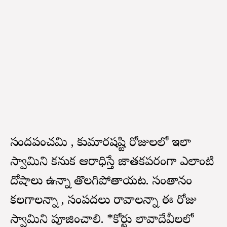
స్కందపంచమి , కుమారషష్టి రోజులలో ఇలా
స్వామిని కనుక ఆరాధిస్తే జాతకపరంగా ఎలాంటి
దోషాలు ఉన్నా తొలగిపోతాయట. సంతానం
కలగాలన్నా , సంపదలు రావాలన్నా ఈ రోజు
స్వామిని పూజించాలి. *కోర్టు లావాదేవీలలో