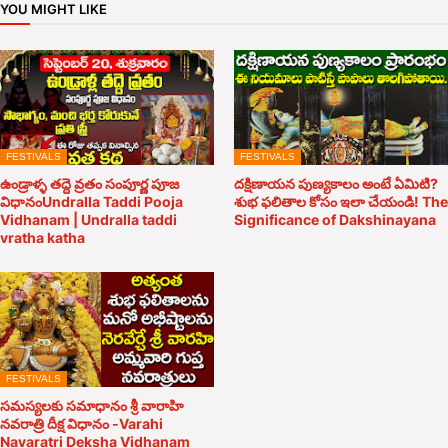
YOU MIGHT LIKE
FESTIVALS
FESTIVALS
ఉండ్రాళ్ళ తద్దె వ్రతం సంపూర్ణ పూజ
దక్షిణాయన పుణ్యకాలం అంటే ఏమిటి?
విధానంUndralla Taddi Pooja
శుభ ఫలితాల కోసం ఇలా చేయండి! The
Vidhanam | Undralla taddi
Significance of Dakshinayana
vratha katha
FESTIVALS
సమస్యలకు సమాధానం శ్రీ వారాహి
నవరాత్రి దీక్ష విధానం -Varahi
Navaratri Deksha Vidhanam