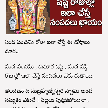
స్కంద పంచమి రోజు ఇలా చేస్తే ఈ దోషాలు
దూరం
స్కంద పంచమి , కుమార షష్టి , స్కంద షష్ఠి
రోజుల్లో ఇలా చేస్తే సంపదలు చేకూరుతాయి.
తెలుగునాట సుబ్రహ్మణ్యేశ్వర స్వామి అంటే
నమ్మకం ఎక్కువే ! పిల్లలు పుట్టకపోయినా ,