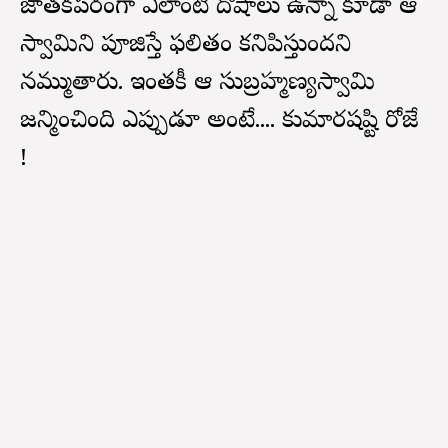
జాతకపరంగా ఎలాంటి దోషాలు ఉన్నా కూడా ఆ
స్వామిని పూజిస్తే ఫలితం కనిపిస్తుందని
నమ్ముతారు. ఇంతకీ ఆ సుబ్రహ్మణ్యస్వామి
జన్మించింది ఎప్పుడూ అంటే.... కుమారషష్టి రోజే
!