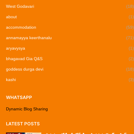
West Godavari
(18)
about
(1)
accommodation
(59)
annamayya keerthanalu
(71)
aryavysya
(1)
bhagavad Gia Q&S
(2)
goddess durga devi
(18)
kashi
(3)
WHATSAPP
Dynamic Blog Sharing
LATEST POSTS