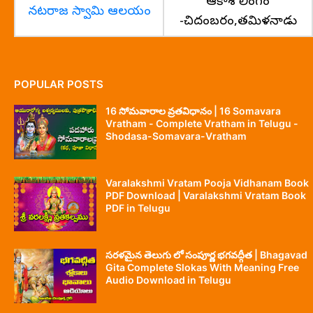
ఆకాశ లింగం
నటరాజ స్వామి ఆలయం
-చిదంబరం,తమిళనాడు
POPULAR POSTS
16 సోమవారాల వ్రతవిధానం | 16 Somavara
Vratham - Complete Vratham in Telugu -
Shodasa-Somavara-Vratham
Varalakshmi Vratam Pooja Vidhanam Book
PDF Download | Varalakshmi Vratam Book
PDF in Telugu
సరళమైన తెలుగు లో సంపూర్ణ భగవద్గీత | Bhagavad
Gita Complete Slokas With Meaning Free
Audio Download in Telugu