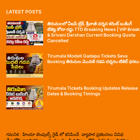
LATEST POSTS
తిరుమలలో వీఐపీ బ్రేక్, శ్రీవాణి దర్శన కరెంట్ బుకింగ్
టికెట్ల కోటా రద్దు TTD Breaking News | VIP Break
& Srivani Darshan Current Booking Quota
Cancelled
Tirumala Modati Gadapa Tickets Seva
Booking తిరుమల మొదటి గడప దర్శనం టికెట్ ధరలు
Tirumala Tickets Booking Updates Release
Dates & Booking Timings
గమనిక : హిందూ టెంపుల్స్ గైడ్ లో కనిపించే వ్యాపార ప్రకటనలు వివిధ