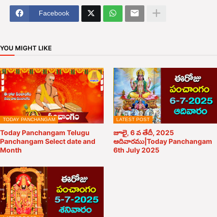
Facebook
YOU MIGHT LIKE
TODAY PANCHANGAM
LATEST POST
Today Panchangam Telugu
జూలై, 6 వ తేదీ, 2025
Panchangam Select date and
ఆదివారము|Today Panchangam
Month
6th July 2025