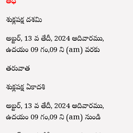
తిధి
శుక్లపక్ష దశమి
అక్టోబర్, 13 వ తేదీ, 2024 ఆదివారము,
ఉదయం 09 గం,09 ని (am) వరకు
తరువాత
శుక్లపక్ష ఏకాదశి
అక్టోబర్, 13 వ తేదీ, 2024 ఆదివారము,
ఉదయం 09 గం,09 ని (am) నుండి