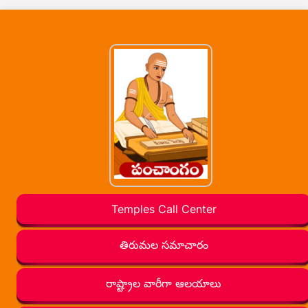
Temples Call Center
తిరుమల సమాచారం
రాష్ట్రాల వారీగా ఆలయాలు