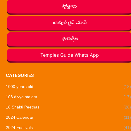
స్తోత్రాలు
టెంపుల్ గైడ్ యాప్
భగవద్గీత
Temples Guide Whats App
CATEGORIES
1000 years old
(18)
108 divya stalam
(17)
18 Shakti Peethas
(28)
2024 Calendar
(11)
2024 Festivals
(41)