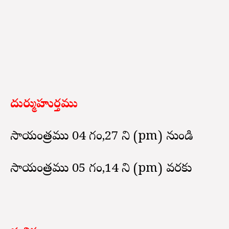
దుర్ముహుర్తము
సాయంత్రము 04 గం,27 ని (pm) నుండి
సాయంత్రము 05 గం,14 ని (pm) వరకు