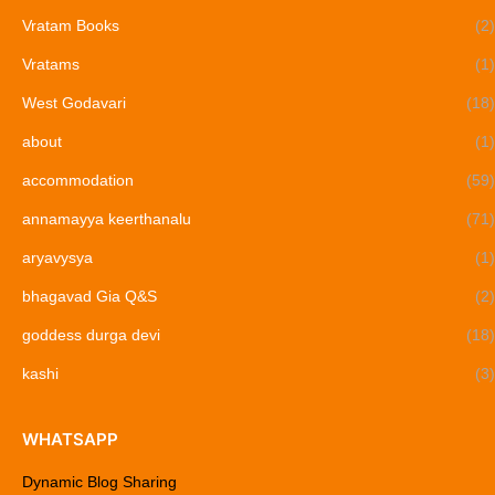
Vratam Books
(2)
Vratams
(1)
West Godavari
(18)
about
(1)
accommodation
(59)
annamayya keerthanalu
(71)
aryavysya
(1)
bhagavad Gia Q&S
(2)
goddess durga devi
(18)
kashi
(3)
WHATSAPP
Dynamic Blog Sharing