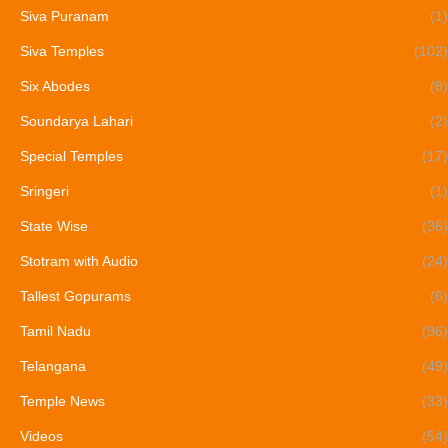
Siva Puranam
(1)
Siva Temples
(102)
Six Abodes
(8)
Soundarya Lahari
(2)
Special Temples
(17)
Sringeri
(1)
State Wise
(36)
Stotram with Audio
(24)
Tallest Gopurams
(6)
Tamil Nadu
(96)
Telangana
(49)
Temple News
(33)
Videos
(54)