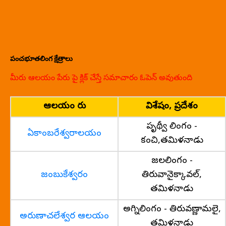
పంచభూతలింగ క్షేత్రాలు
మీరు ఆలయం పేరు పై క్లిక్ చేస్తే సమాచారం ఓపెన్ అవుతుంది
ఆలయం పేరు
విశేషం, ప్రదేశం
పృథ్వీ లింగం -
ఏకాంబరేశ్వరాలయం
కంచి,తమిళనాడు
జలలింగం -
జంబుకేశ్వరం
తిరువానైక్కావల్,
తమిళనాడు
అగ్నిలింగం - తిరువణ్ణామలై,
అరుణాచలేశ్వర ఆలయం
తమిళనాడు