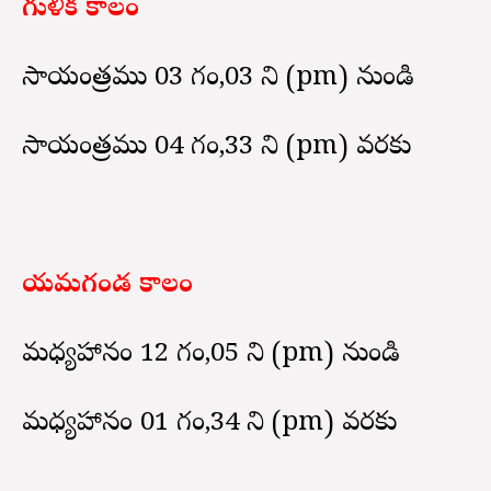
గుళిక కాలం
సాయంత్రము 03 గం,03 ని (pm) నుండి
సాయంత్రము 04 గం,33 ని (pm) వరకు
యమగండ కాలం
మధ్యహానం 12 గం,05 ని (pm) నుండి
మధ్యహానం 01 గం,34 ని (pm) వరకు