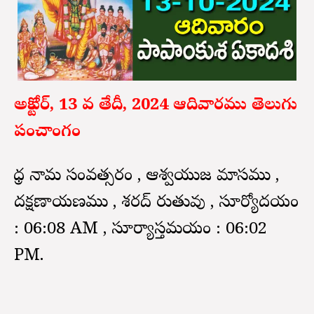
అక్టోబర్, 13 వ తేదీ, 2024 ఆదివారము తెలుగు
పంచాంగం
క్రోధ నామ సంవత్సరం , ఆశ్వయుజ మాసము ,
దక్షణాయణము , శరద్ రుతువు , సూర్యోదయం
: 06:08 AM , సూర్యాస్తమయం : 06:02
PM.