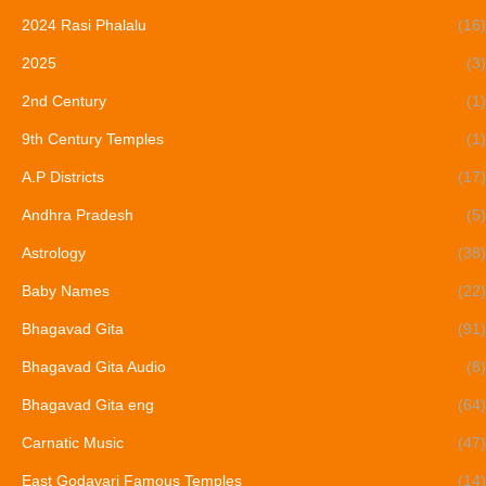
2024 Rasi Phalalu
(16)
2025
(3)
2nd Century
(1)
9th Century Temples
(1)
A.P Districts
(17)
Andhra Pradesh
(5)
Astrology
(38)
Baby Names
(22)
Bhagavad Gita
(91)
Bhagavad Gita Audio
(8)
Bhagavad Gita eng
(64)
Carnatic Music
(47)
East Godavari Famous Temples
(14)