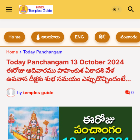
Home
🛕 ఆలయాలు
ENG
हिंदी
పంచాంగం
Home
Today Panchangam
Today Panchangam 13 October 2024
ఈరోజు ఆదివారము పాపాంకుశ ఏకాదశి వేళ
ఉపవాస దీక్షకు శుభ సమయం ఎప్పుడొచ్చిందంటే...
by
temples guide
0