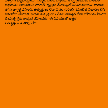
దేశాల్లోని వ్యాపారస్తులు , సంస్థల నుంచి వస్తాయి. కొన్ని ప్రకటనలు పాఠకుల
అభిరుచిని అనుసరించి గూగుల్ కృత్రిమ మేధస్సుతో పంపబడతాయి. పాఠకుల
తగిన జాగ్రత్త వహించి, ఉత్పత్తులు లేదా సేవల గురించి సముచిత విచారణ చేసి
కొనుగోలు చేయాలి. ఆయా ఉత్పత్తులు / సేవల నాణ్యత లేదా లోపాలకు హిందూ
టెంపుల్స్ గైడ్ బాధ్యత వహించదు. ఈ విషయంలో ఉత్తర
ప్రత్యుత్తరాలకి తావు లేదు.