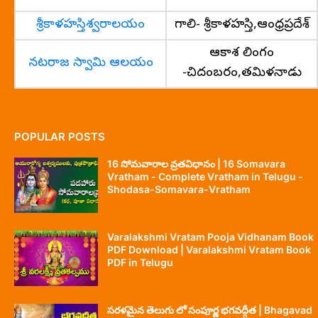
శ్రీకాళహస్తిశ్వరాలయం
గాలి- శ్రీకాళహస్తి,ఆంధ్రప్రదేశ్
ఆకాశ లింగం
నటరాజ స్వామి ఆలయం
-చిదంబరం,తమిళనాడు
POPULAR POSTS
16 సోమవారాల వ్రతవిధానం | 16 Somavara
Vratham - Complete Vratham in Telugu -
Shodasa-Somavara-Vratham
Varalakshmi Vratam Pooja Vidhanam Book
PDF Download | Varalakshmi Vratam Book
PDF in Telugu
సరళమైన తెలుగు లో సంపూర్ణ భగవద్గీత | Bhagavad