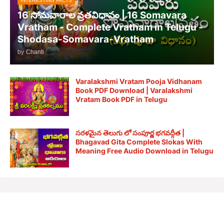
INTERESTING FACTS
16 సోమవారాల వ్రతవిధానం | 16 Somavara
Vratham - Complete Vratham in Telugu -
Shodasa-Somavara-Vratham
by
Chanti
Varalakshmi Vratam Pooja Vidhanam
Book PDF Download | Varalakshmi
Vratam Book PDF in Telugu
సరళమైన తెలుగు లో సంపూర్ణ భగవద్గీత |
Bhagavad Gita Complete Slokas With
Meaning Free Audio Download in Telugu