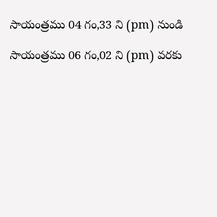
సాయంత్రము 04 గం,33 ని (pm) నుండి
సాయంత్రము 06 గం,02 ని (pm) వరకు