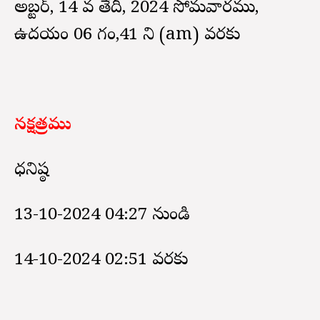
అక్టోబర్, 14 వ తేదీ, 2024 సోమవారము,
ఉదయం 06 గం,41 ని (am) వరకు
నక్షత్రము
ధనిష్ఠ
13-10-2024 04:27 నుండి
14-10-2024 02:51 వరకు