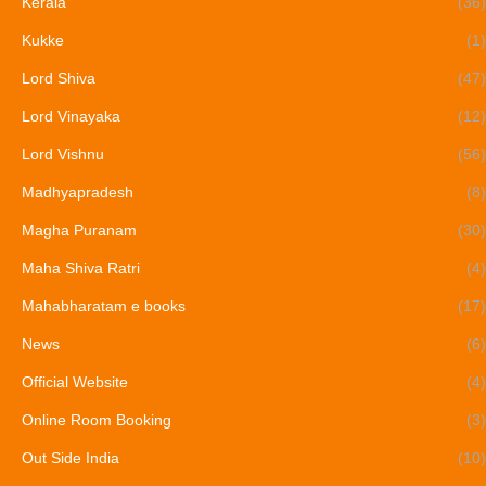
Kerala
(36)
Kukke
(1)
Lord Shiva
(47)
Lord Vinayaka
(12)
Lord Vishnu
(56)
Madhyapradesh
(8)
Magha Puranam
(30)
Maha Shiva Ratri
(4)
Mahabharatam e books
(17)
News
(6)
Official Website
(4)
Online Room Booking
(3)
Out Side India
(10)