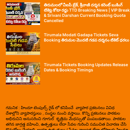
తిరుమలలో వీఐపీ బ్రేక్, శ్రీవాణి దర్శన కరెంట్ బుకింగ్
టికెట్ల కోటా రద్దు TTD Breaking News | VIP Break
& Srivani Darshan Current Booking Quota
Cancelled
Tirumala Modati Gadapa Tickets Seva
Booking తిరుమల మొదటి గడప దర్శనం టికెట్ ధరలు
Tirumala Tickets Booking Updates Release
Dates & Booking Timings
గమనిక : హిందూ టెంపుల్స్ గైడ్ లో కనిపించే వ్యాపార ప్రకటనలు వివిధ
దేశాల్లోని వ్యాపారస్తులు , సంస్థల నుంచి వస్తాయి. కొన్ని ప్రకటనలు పాఠకుల
అభిరుచిని అనుసరించి గూగుల్ కృత్రిమ మేధస్సుతో పంపబడతాయి. పాఠకుల
తగిన జాగ్రత్త వహించి, ఉత్పత్తులు లేదా సేవల గురించి సముచిత విచారణ చేసి
కొనుగోలు చేయాలి. ఆయా ఉత్పత్తులు / సేవల నాణ్యత లేదా లోపాలకు హిందూ