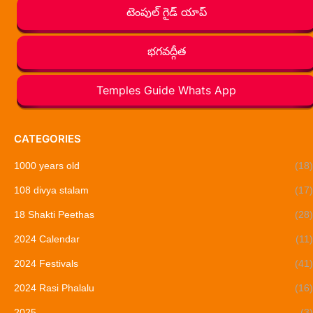
టెంపుల్ గైడ్ యాప్
భగవద్గీత
Temples Guide Whats App
CATEGORIES
1000 years old
(18)
108 divya stalam
(17)
18 Shakti Peethas
(28)
2024 Calendar
(11)
2024 Festivals
(41)
2024 Rasi Phalalu
(16)
2025
(3)