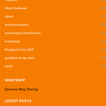
West Godavari
(18)
about
(1)
accommodation
(59)
annamayya keerthanalu
(71)
aryavysya
(1)
bhagavad Gia Q&S
(2)
goddess durga devi
(18)
kashi
(3)
WHATSAPP
Dynamic Blog Sharing
LATEST POSTS