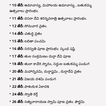
10 తేదీ:
అమావాస్య, మహాలయ అమావాస్య , బతుకమ్మ
ఉత్సవాలు ప్రారంభం.
11 తేదీ:
దసరా దేవి శరన్నవరాత్రి ఉత్సవాలు ప్రారంభం.
12 తేదీ:
సోమవార వ్రతం.
14 తేదీ:
చతుర్థి వ్రతం
15 తేదీ:
లలితా పంచమి
16 తేదీ:
సరస్వతి పూజ ప్రారంభం. స్కంధ షష్ఠి
17 తేదీ:
తుల సంక్రమణం దుర్గా దేవి పూజ
18 తేదీ:
తులా కావేరి స్నానం, సద్దుల బతుకమ్మ పండుగ
20 తేదీ:
మహార్నవమి, దుర్గాష్టమి , దుర్గాదేవి వ్రతం
21 తేదీ:
విజయ దశమి పండుగ.
22 తేదీ:
పాశంకుశ ఏకాదశి.
24 తేదీ:
స్వాతి కర్తే
26 తేదీ:
సత్యనారాయణ స్వామి పూజ వ్రతం. పౌర్ణమి