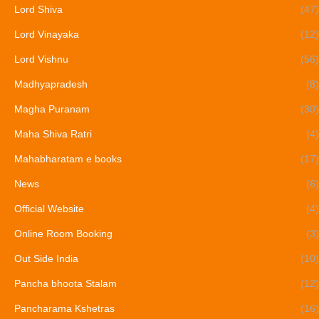
Lord Shiva
(47)
Lord Vinayaka
(12)
Lord Vishnu
(56)
Madhyapradesh
(8)
Magha Puranam
(30)
Maha Shiva Ratri
(4)
Mahabharatam e books
(17)
News
(6)
Official Website
(4)
Online Room Booking
(3)
Out Side India
(10)
Pancha bhoota Stalam
(12)
Pancharama Kshetras
(16)