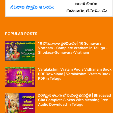
ఆకాశ లింగం
నటరాజ స్వామి ఆలయం
-చిదంబరం,తమిళనాడు
POPULAR POSTS
16 సోమవారాల వ్రతవిధానం | 16 Somavara
Vratham - Complete Vratham in Telugu -
Shodasa-Somavara-Vratham
Varalakshmi Vratam Pooja Vidhanam Book
PDF Download | Varalakshmi Vratam Book
PDF in Telugu
సరళమైన తెలుగు లో సంపూర్ణ భగవద్గీత | Bhagavad
Gita Complete Slokas With Meaning Free
Audio Download in Telugu