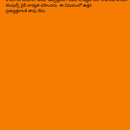
టెంపుల్స్ గైడ్ బాధ్యత వహించదు. ఈ విషయంలో ఉత్తర
ప్రత్యుత్తరాలకి తావు లేదు.