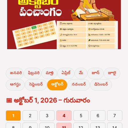
జనవరి
ఫిబ్రవరి
మార్చి
ఏప్రిల్
మే
జూన్
జూలై
ఆగస్టు
సెప్టెంబర్
అక్టోబర్
నవంబర్
డిసెంబర్
📅 అక్టోబర్ 1, 2026 – గురువారం
1
2
3
4
5
6
7
8
9
10
11
12
13
14