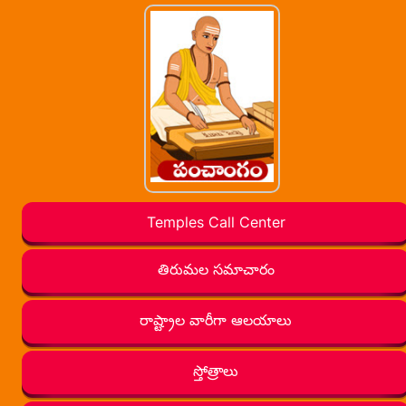
Temples Call Center
తిరుమల సమాచారం
రాష్ట్రాల వారీగా ఆలయాలు
స్తోత్రాలు