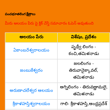
పంచభూతలింగ క్షేత్రాలు
మీరు ఆలయం పేరు పై క్లిక్ చేస్తే సమాచారం ఓపెన్ అవుతుంది
ఆలయం పేరు
విశేషం, ప్రదేశం
పృథ్వీ లింగం -
ఏకాంబరేశ్వరాలయం
కంచి,తమిళనాడు
జలలింగం -
జంబుకేశ్వరం
తిరువానైక్కావల్,
తమిళనాడు
అగ్నిలింగం - తిరువణ్ణామలై,
అరుణాచలేశ్వర ఆలయం
తమిళనాడు
శ్రీకాళహస్తిశ్వరాలయం
గాలి- శ్రీకాళహస్తి,ఆంధ్రప్రదేశ్