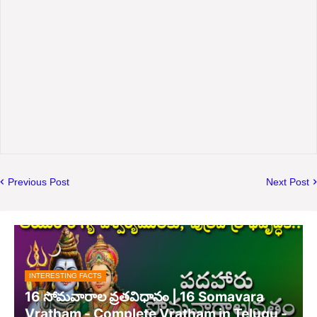
Previous Post
Next Post
INTERESTING FACTS
16 సోమవారాల వ్రతవిధానం | 16 Somavara
Vratham - Complete Vratham in Telugu -