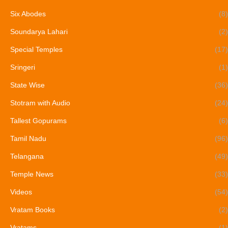
Six Abodes
(8)
Soundarya Lahari
(2)
Special Temples
(17)
Sringeri
(1)
State Wise
(36)
Stotram with Audio
(24)
Tallest Gopurams
(6)
Tamil Nadu
(96)
Telangana
(49)
Temple News
(33)
Videos
(54)
Vratam Books
(2)
Vratams
(1)