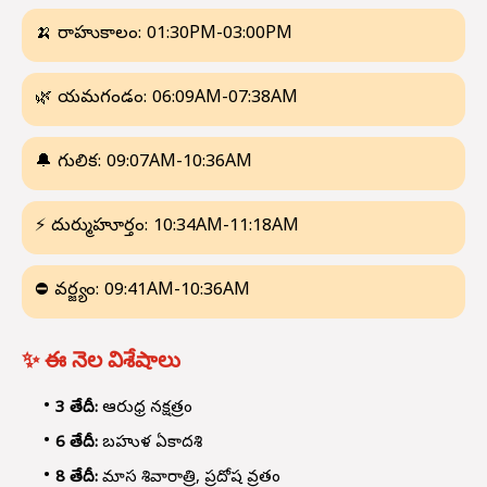
🍌 రాహుకాలం: 01:30PM-03:00PM
🌿 యమగండం: 06:09AM-07:38AM
🔔 గులిక: 09:07AM-10:36AM
⚡ దుర్ముహూర్తం: 10:34AM-11:18AM
⛔ వర్జ్యం: 09:41AM-10:36AM
✨ ఈ నెల విశేషాలు
3 తేదీ:
ఆరుధ్ర నక్షత్రం
6 తేదీ:
బహుళ ఏకాదశి
8 తేదీ:
మాస శివారాత్రి, ప్రదోష వ్రతం