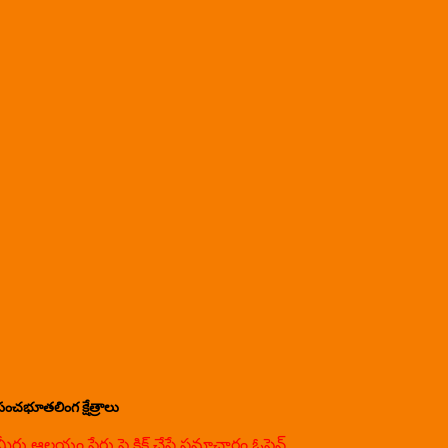
పంచభూతలింగ క్షేత్రాలు
మీరు ఆలయం పేరు పై క్లిక్ చేస్తే సమాచారం ఓపెన్