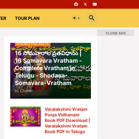
TER
TOUR PLAN
CLOSE ADS
INTERESTING FACTS
16 సోమవారాల వ్రతవిధానం |
16 Somavara Vratham -
Complete Vratham in
Telugu - Shodasa-
Somavara-Vratham
by
Chanti
Varalakshmi Vratam
Pooja Vidhanam
Book PDF Download |
Varalakshmi Vratam
Book PDF in Telugu