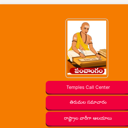
Temples Call Center
తిరుమల సమాచారం
రాష్ట్రాల వారీగా ఆలయాలు