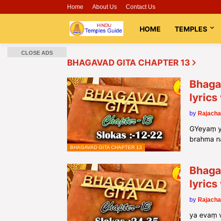
Home
About Us
Contact Us
HOME
TEMPLES
CLOSE ADS
BHAGAVAD GITA CHAPTER 13
Bhagav
lyric
by
Rajacha
GYeyaṃ y
brahma n
BHAGAVAD GITA CHAPTER 13
Bhagav
lyric
by
Rajacha
ya evaṃ v