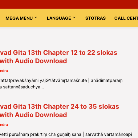
MEGA MENU
LANGUAGE
STOTRAS
CALL CEN
ad Gita 13th Chapter 12 to 22 slokas
s with Audio Download
ndra
attatpravakśhyāmi yajGYātvāmṛtamaśnute | anādimatparaṃ
a sattannāsaduchya…
ad Gita 13th Chapter 24 to 35 slokas
s with Audio Download
ndra
etti puruśhaṃ prakṛtiṃ cha guṇaiḥ saha | sarvathā vartamānoapi