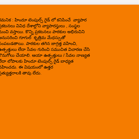
గమనిక : హిందూ టెంపుల్స్ గైడ్ లో కనిపించే వ్యాపార
్రకటనలు వివిధ దేశాల్లోని వ్యాపారస్తులు , సంస్థల
నుంచి వస్తాయి. కొన్ని ప్రకటనలు పాఠకుల అభిరుచిని
అనుసరించి గూగుల్ కృత్రిమ మేధస్సుతో
పంపబడతాయి. పాఠకుల తగిన జాగ్రత్త వహించి,
ఉత్పత్తులు లేదా సేవల గురించి సముచిత విచారణ చేసి
కొనుగోలు చేయాలి. ఆయా ఉత్పత్తులు / సేవల నాణ్యత
లేదా లోపాలకు హిందూ టెంపుల్స్ గైడ్ బాధ్యత
వహించదు. ఈ విషయంలో ఉత్తర
్రత్యుత్తరాలకి తావు లేదు.