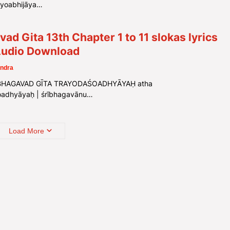
ūyoabhijāya…
ad Gita 13th Chapter 1 to 11 slokas lyrics
Audio Download
ndra
BHAGAVAD GĪTA TRAYODAŚOADHYĀYAḤ atha
oadhyāyaḥ | śrībhagavānu…
Load More