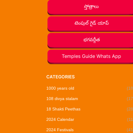
స్తోత్రాలు
టెంపుల్ గైడ్ యాప్
భగవద్గీత
Temples Guide Whats App
CATEGORIES
1000 years old
(18
108 divya stalam
(17
18 Shakti Peethas
(28
2024 Calendar
(11
2024 Festivals
(41