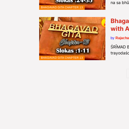
na sa bh
BHAGAVAD GITA CHAPTER 13
Bhagav
with 
by
Rajacha
ŚRĪMAD 
trayodaś
BHAGAVAD GITA CHAPTER 13