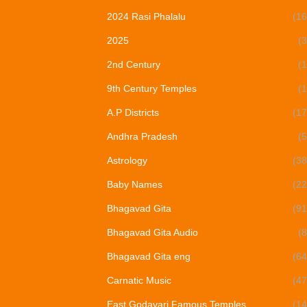
2024 Rasi Phalalu
(16
2025
(3
2nd Century
(1
9th Century Temples
(1
A.P Districts
(17
Andhra Pradesh
(5
Astrology
(38
Baby Names
(22
Bhagavad Gita
(91
Bhagavad Gita Audio
(8
Bhagavad Gita eng
(64
Carnatic Music
(47
East Godavari Famous Temples
(14