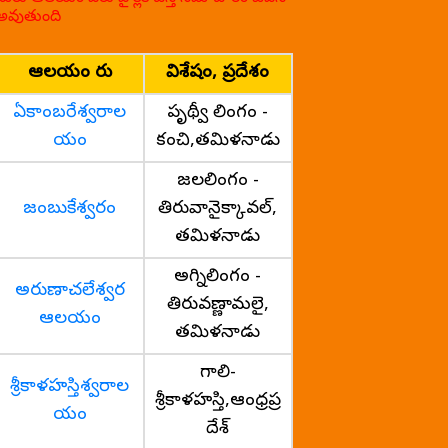
అవుతుంది
ఆలయం పేరు
విశేషం, ప్రదేశం
ఏకాంబరేశ్వరాల
పృథ్వీ లింగం -
యం
కంచి,తమిళనాడు
జలలింగం -
జంబుకేశ్వరం
తిరువానైక్కావల్,
తమిళనాడు
అగ్నిలింగం -
అరుణాచలేశ్వర
తిరువణ్ణామలై,
ఆలయం
తమిళనాడు
గాలి-
శ్రీకాళహస్తిశ్వరాల
శ్రీకాళహస్తి,ఆంధ్రప్ర
యం
దేశ్