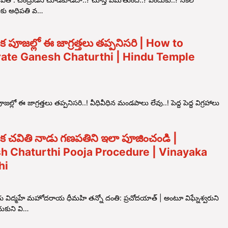
కు అధిపతి వ…
 పూజల్లో ఈ జాగ్రత్తలు తప్పనిసరి | How to
rate Ganesh Chaturthi | Hindu Temple
్లో ఈ జాగ్రత్తలు తప్పనిసరి..! వీధివీధిన మండపాలు లేవు..! పెద్ద పెద్ద విగ్రహాలు
 చవితి నాడు గణపతిని ఇలా పూజించండి |
h Chaturthi Pooja Procedure | Vinayaka
hi
విద్మహే మహోదరాయ ధీమహి తన్నో దంతి: ప్రచోదయాత్ | అంటూ విఘ్నేశ్వరుని
ుకుని వి…