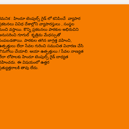
గమనిక : హిందూ టెంపుల్స్ గైడ్ లో కనిపించే వ్యాపార
్రకటనలు వివిధ దేశాల్లోని వ్యాపారస్తులు , సంస్థల
నుంచి వస్తాయి. కొన్ని ప్రకటనలు పాఠకుల అభిరుచిని
అనుసరించి గూగుల్ కృత్రిమ మేధస్సుతో
పంపబడతాయి. పాఠకుల తగిన జాగ్రత్త వహించి,
ఉత్పత్తులు లేదా సేవల గురించి సముచిత విచారణ చేసి
కొనుగోలు చేయాలి. ఆయా ఉత్పత్తులు / సేవల నాణ్యత
లేదా లోపాలకు హిందూ టెంపుల్స్ గైడ్ బాధ్యత
వహించదు. ఈ విషయంలో ఉత్తర
్రత్యుత్తరాలకి తావు లేదు.