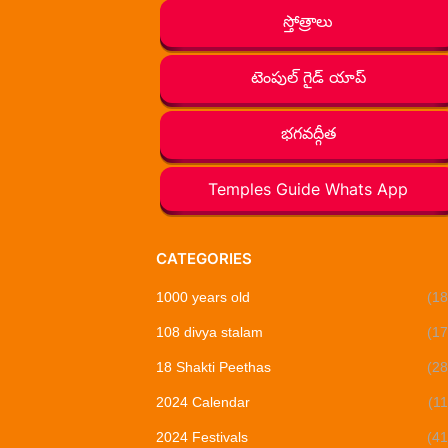
స్తోత్రాలు
టెంపుల్ గైడ్ యాప్
భగవద్గీత
Temples Guide Whats App
CATEGORIES
1000 years old
(18
108 divya stalam
(17
18 Shakti Peethas
(28
2024 Calendar
(11
2024 Festivals
(41