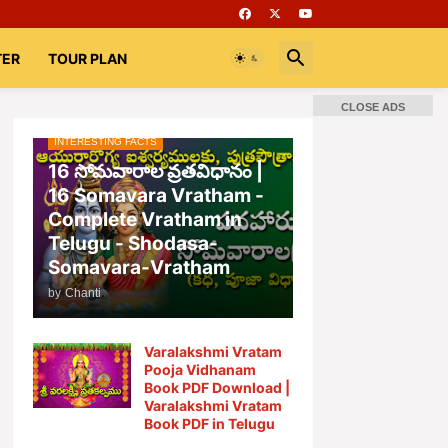
TER
TOUR PLAN
CLOSE ADS
INTERESTING FACTS
16 సోమవారాల వ్రతవిధానం |
16 Somavara Vratham -
Complete Vratham in
Telugu - Shodasa-
Somavara-Vratham
by
Chanti
Varalakshmi Vratam
Pooja Vidhanam
Book PDF Download |
Varalakshmi Vratam
Book PDF in Telugu