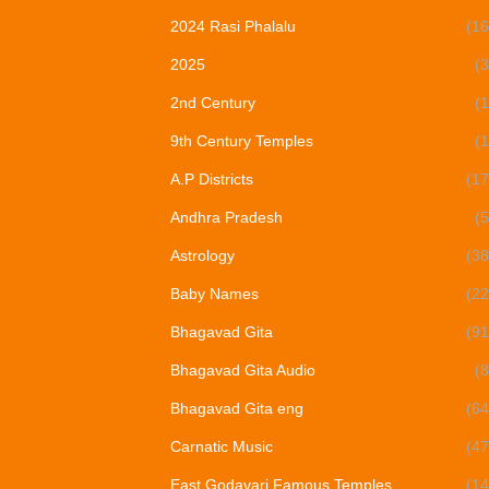
2024 Rasi Phalalu
(16
2025
(3
2nd Century
(1
9th Century Temples
(1
A.P Districts
(17
Andhra Pradesh
(5
Astrology
(38
Baby Names
(22
Bhagavad Gita
(91
Bhagavad Gita Audio
(8
Bhagavad Gita eng
(64
Carnatic Music
(47
East Godavari Famous Temples
(14