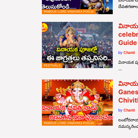
దేవతగణాల
FAMOUS LORD VINAYAKA POOJA
వినాయక
celeb
Guide
by
Chanti
వినాయక పూజల
FESTIVALS
…
వినాయక
Ganes
Chivit
by
Chanti
లంబోదరాయ 
FAMOUS LORD VINAYAKA POOJA
నమస్కరించ