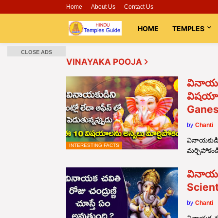
Home
About Us
Contact Us
HOME
TEMPLES
CLOSE ADS
VINAYAKA POOJA
వినాయకు
విషయాల
Ganes
by
Chanti
వినాయకుడి
INTERESTING FACTS
మర్చిపోకండ
వినాయక 
Scien
by
Chanti
వినాయక చవి