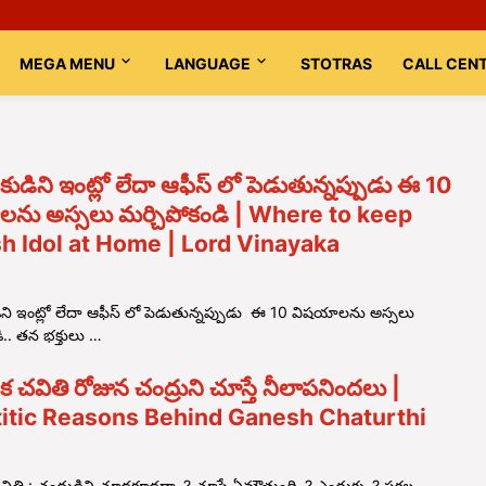
MEGA MENU
LANGUAGE
STOTRAS
CALL CEN
డిని ఇంట్లో లేదా ఆఫీస్ లో పెడుతున్నప్పుడు ఈ 10
ను అస్సలు మర్చిపోకండి | Where to keep
h Idol at Home | Lord Vinayaka
ని ఇంట్లో లేదా ఆఫీస్ లో పెడుతున్నప్పుడు ఈ 10 విషయాలను అస్సలు
ి.. తన భక్తులు …
చవితి రోజున చంద్రుని చూస్తే నీలాపనిందలు |
titic Reasons Behind Ganesh Chaturthi
తి : చంద్రుడిని చూడకూడదా..? చూస్తే ఏమౌతుంది..? ఎందుకు..? సకల