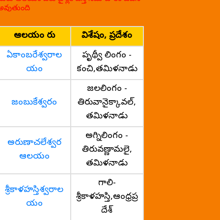
అవుతుంది
ఆలయం పేరు
విశేషం, ప్రదేశం
ఏకాంబరేశ్వరాల
పృథ్వీ లింగం -
యం
కంచి,తమిళనాడు
జలలింగం -
జంబుకేశ్వరం
తిరువానైక్కావల్,
తమిళనాడు
అగ్నిలింగం -
అరుణాచలేశ్వర
తిరువణ్ణామలై,
ఆలయం
తమిళనాడు
గాలి-
శ్రీకాళహస్తిశ్వరాల
శ్రీకాళహస్తి,ఆంధ్రప్ర
యం
దేశ్