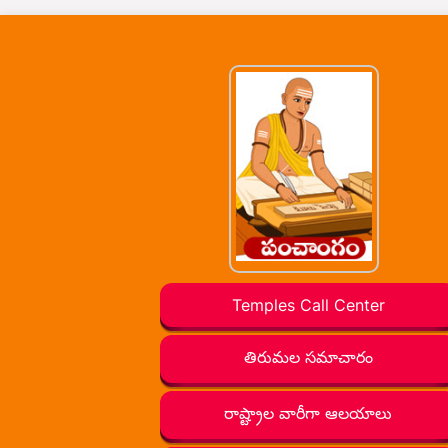
Temples Call Center
తిరుమల సమాచారం
రాష్ట్రాల వారీగా ఆలయాలు