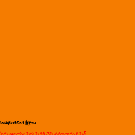
పంచభూతలింగ క్షేత్రాలు
మీరు ఆలయం పేరు పై క్లిక్ చేస్తే సమాచారం ఓపెన్