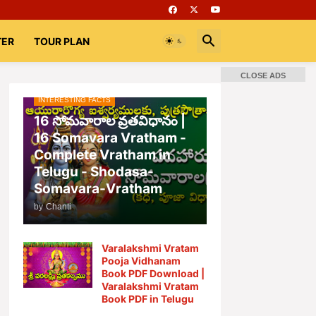
TER
TOUR PLAN
CLOSE ADS
INTERESTING FACTS
16 సోమవారాల వ్రతవిధానం |
16 Somavara Vratham -
Complete Vratham in
Telugu - Shodasa-
Somavara-Vratham
by
Chanti
Varalakshmi Vratam
Pooja Vidhanam
Book PDF Download |
Varalakshmi Vratam
Book PDF in Telugu