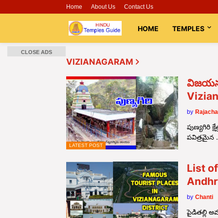
Home
About Us
Contact Us
HOME
TEMPLES
CLOSE ADS
VIZIANAGARAM
విజయనగ
Vizia
by
Rajacha
పుణ్యగిరి క
పవిత్రమైన
LATEST POST
List o
Andhr
by
Chanti
పైడితల్లి 