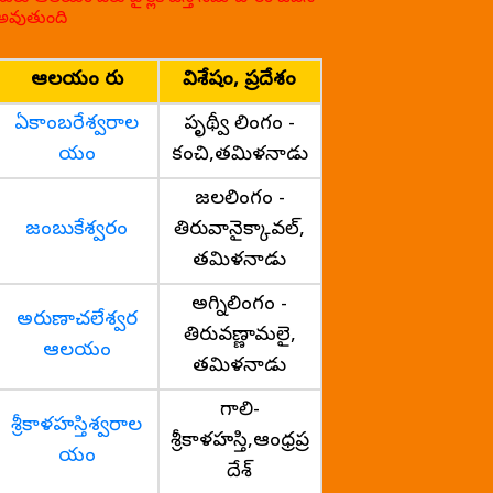
అవుతుంది
ఆలయం పేరు
విశేషం, ప్రదేశం
ఏకాంబరేశ్వరాల
పృథ్వీ లింగం -
యం
కంచి,తమిళనాడు
జలలింగం -
జంబుకేశ్వరం
తిరువానైక్కావల్,
తమిళనాడు
అగ్నిలింగం -
అరుణాచలేశ్వర
తిరువణ్ణామలై,
ఆలయం
తమిళనాడు
గాలి-
శ్రీకాళహస్తిశ్వరాల
శ్రీకాళహస్తి,ఆంధ్రప్ర
యం
దేశ్