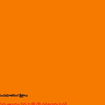
పంచభూతలింగ క్షేత్రాలు
మీరు ఆలయం పేరు పై క్లిక్ చేస్తే సమాచారం ఓపెన్