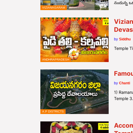
నందున్న ఒక
VIZIANAGARAM
Vizian
Devas
by
Siddhu
Temple T
ANDHRAPRADESH
Famou
by
Chanti
1) Raman
Temple 
A.P DISTRICTS
Accom