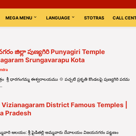
MEGA MENU
LANGUAGE
STOTRAS
CALL CEN
రం జిల్లా పుణ్యగిరి Punyagiri Temple
nagaram Srungavarapu Kota
ndra
్షేత్రం శ్రీ ధారగంగమ్మ ఈశ్వరాలయము 💠 పచ్చటి ప్రకృతి కొండలపై పుణ్యగిరి పరమ
 …
f Vizianagaram District Famous Temples |
a Pradesh
అమ్మవారి ఆలయం: శ్రీ పైడితల్లి అమ్మవారు దేవాలయం విజయనగరం పట్టణం