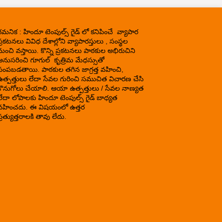
గమనిక : హిందూ టెంపుల్స్ గైడ్ లో కనిపించే వ్యాపార
్రకటనలు వివిధ దేశాల్లోని వ్యాపారస్తులు , సంస్థల
నుంచి వస్తాయి. కొన్ని ప్రకటనలు పాఠకుల అభిరుచిని
అనుసరించి గూగుల్ కృత్రిమ మేధస్సుతో
పంపబడతాయి. పాఠకుల తగిన జాగ్రత్త వహించి,
ఉత్పత్తులు లేదా సేవల గురించి సముచిత విచారణ చేసి
కొనుగోలు చేయాలి. ఆయా ఉత్పత్తులు / సేవల నాణ్యత
లేదా లోపాలకు హిందూ టెంపుల్స్ గైడ్ బాధ్యత
వహించదు. ఈ విషయంలో ఉత్తర
్రత్యుత్తరాలకి తావు లేదు.