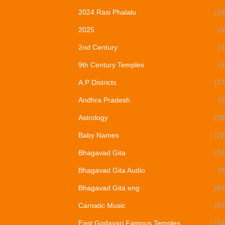
2024 Rasi Phalalu
(16
2025
(3
2nd Century
(1
9th Century Temples
(1
A.P Districts
(17
Andhra Pradesh
(5
Astrology
(38
Baby Names
(22
Bhagavad Gita
(91
Bhagavad Gita Audio
(8
Bhagavad Gita eng
(64
Carnatic Music
(47
East Godavari Famous Temples
(14