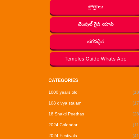
స్తోత్రాలు
టెంపుల్ గైడ్ యాప్
భగవద్గీత
Temples Guide Whats App
CATEGORIES
1000 years old
(18
108 divya stalam
(17
18 Shakti Peethas
(28
2024 Calendar
(11
2024 Festivals
(41