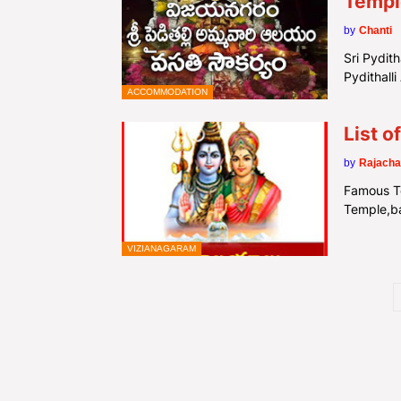
Templ
by
Chanti
Sri Pydit
Pydithal
ACCOMMODATION
List o
by
Rajacha
Famous Te
Temple,ba
VIZIANAGARAM