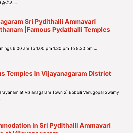
 ప్రాచీన …
agaram Sri Pydithalli Ammavari
thanam |Famous Pydathalli Temples
imings 6.00 am To 1.00 pm 1.30 pm To 8.30 pm …
s Temples In Vijayanagaram District
arayanam at Vizianagaram Town 2) Bobbili Venugopal Swamy
3…
modation in Sri Pydithalli Ammavari