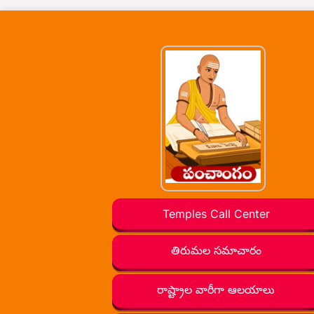
Temples Call Center
తిరుమల సమాచారం
రాష్ట్రాల వారీగా ఆలయాలు