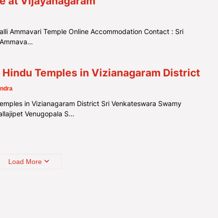
e at Vijayanagaram
halli Ammavari Temple Online Accommodation Contact : Sri
li Ammava…
f Hindu Temples in Vizianagaram District
ndra
mples in Vizianagaram District Sri Venkateswara Swamy
llajipet Venugopala S…
Load More