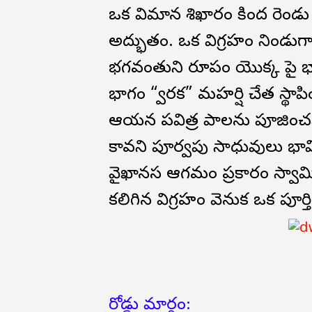
ఒక విమాన శిఖారం కింద రెండు 
అద్భుతం. ఒక విగ్రహం నిండుగ
భగవంతుని రూపం యొక్క పై భా
భాగం “ద్వారక” మహర్షి చేత స్థా
ఆయన పవిత్ర పాదాలను పూజించకుం
కావని పూర్వపు సాధువులు భా
వైఖానస ఆగమం ప్రకారం స్వామి
కలిగిన విగ్రహం వెనుక ఒక పూర్తి వి
రోడ్డు మార్గం: