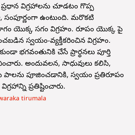
ప్రధాన విగ్రహాలను చూడటం గొప్ప
ా, సంపూర్ణంగా ఉంటుంది. మరొకటి
గం యొక్క సగం విగ్రహం. రూపం యొక్క పై
పించబడిన స్వయం-వ్యక్తీకరించిన విగ్రహం.
డా భగవంతునికి చేసే ప్రార్థనలు పూర్తి
వించారు. అందువలన, సాధువులు కలిసి,
 పాదాలను పూజించడానికి, స్వయం ప్రతిరూపం
గ్రహాన్ని ప్రతిష్టించారు.