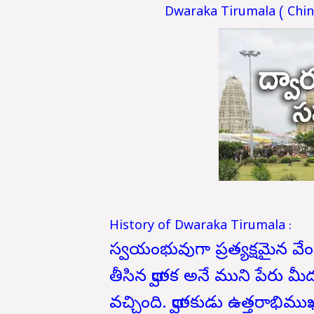
Dwaraka Tirumala ( Chinn
History of Dwaraka Tirumala :
స్వయంభువుగా ప్రత్యక్షమైన వేంక
తీసిన ద్వారక అనే ముని పేరు మీద
వచ్చింది. ద్వారకుడు ఉత్తరాభి