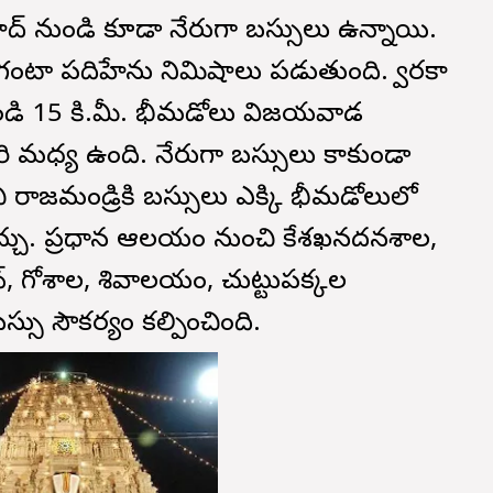
 నుండి కూడా నేరుగా బస్సులు ఉన్నాయి.
గంటా పదిహేను నిమిషాలు పడుతుంది. ద్వారకా
ండి 15 కి.మీ. భీమడోలు విజయవాడ
రి మధ్య ఉంది. నేరుగా బస్సులు కాకుండా
జమండ్రికి బస్సులు ఎక్కి భీమడోలులో
ోవచ్చు. ప్రధాన ఆలయం నుంచి కేశఖనదనశాల,
్, గోశాల, శివాలయం, చుట్టుపక్కల
ు సౌకర్యం కల్పించింది.