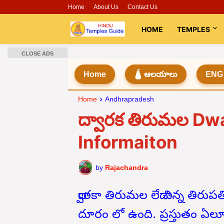
Home
About Us
Contact Us
HOME
TEMPLES
CLOSE ADS
Home
🛕 ఆలయాలు
ENG
Home
Andhrapradesh
ద్వారక తిరుమల Dw
Informaiton
by
Rajachandra
ద్వారకా తిరుమల లేదా చిన్న తిరుపత
దూరం లో ఉంది. ప్రస్తుతం ఏలూ