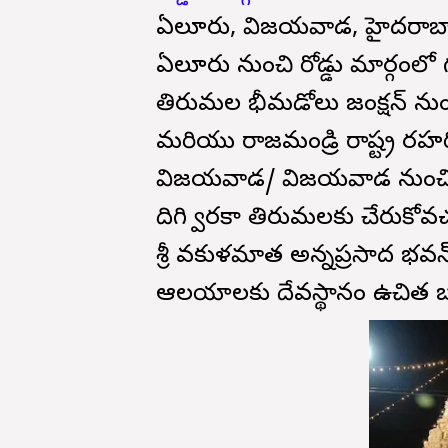
ఏలూరు, విజయవాడ, హైదరాబాద్
ఏలూరు నుంచి రోడ్డు మార్గంలో 
తిరుమల భీమడోలు జంక్షన్ ను
మరియు రాజమండ్రి రాష్ట్ర రహదా
విజయవాడ/ విజయవాడ నుంచి రా
దిగి ద్వారకా తిరుమలకు చేరుక
శ్రీ వకుళమాత అన్నప్రసాద భవన
ఆలయాలకు దేవస్థానం ఉచిత బస్స