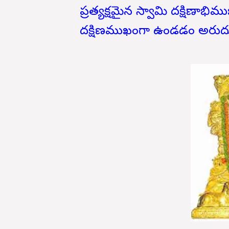
ప్రత్యక్షమైన స్వామి దక్షిణాభ
దక్షిణముఖంగా ఉండడం అరుద