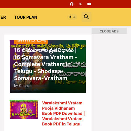
TER
TOUR PLAN
CLOSE ADS
INTERESTING FACTS
📚 Books
Rooms
భగవద్గీత
16 సోమవారాల వ్రతవిధానం |
16 Somavara Vratham -
Complete Vratham in
Telugu - Shodasa-
Somavara-Vratham
by
Chanti
Varalakshmi Vratam
Pooja Vidhanam
Book PDF Download |
Varalakshmi Vratam
Book PDF in Telugu