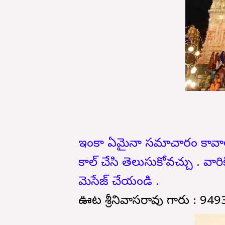
ఇంకా ఏమైనా సమాచారం కావాలం
కాల్ చేసి తెలుసుకోవచ్చు . వార
మెసేజ్ చేయండి .
ఊట శ్రీనివాసరావు గారు :
949