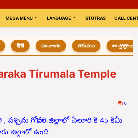
MEGA MENU
LANGUAGE
STOTRAS
CALL CEN
हिंदी
పంచాంగం
తిరుమల
📜 స్తోత్రాలు
araka Tirumala Temple
0
ి , పశ్చిమ గోదావరి జిల్లాలో ఏలూరి కి 45 కిమీ
రు జిల్లాలో ఉంది