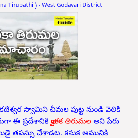
a Tirupathi ) - West Godavari District
టేశ్వర స్వామిని చీమల పుట్ట నుండి వెలికి
ుగా ఈ ప్రదేశానికి
ద్వారక తిరుమల
అని పేరు
ముఖుడై తపస్సు చేశాడట. కనుక ఆమునికి