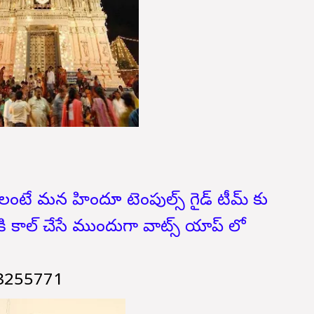
టే మన హిందూ టెంపుల్స్ గైడ్ టీమ్ కు
ికి కాల్ చేసే ముందుగా వాట్స్ యాప్ లో
3255771