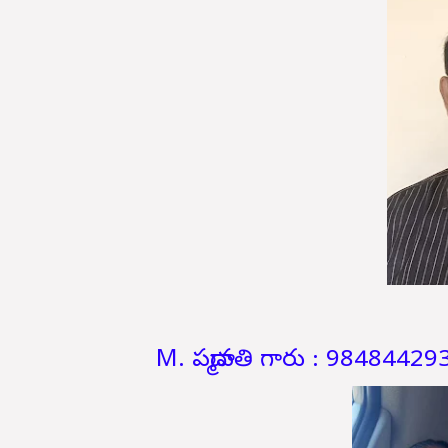
M. పద్మావతి గారు : 98484429