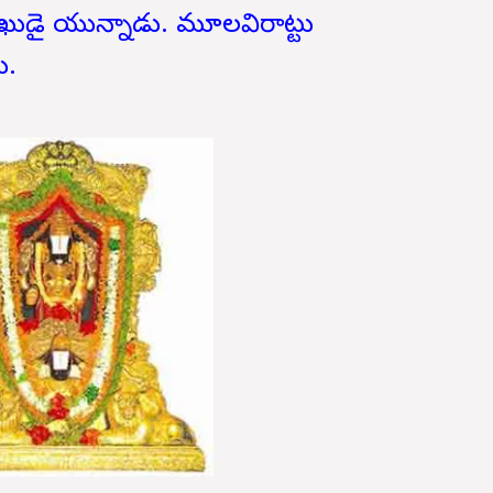
ిముఖుడై యున్నాడు. మూలవిరాట్టు
ు.