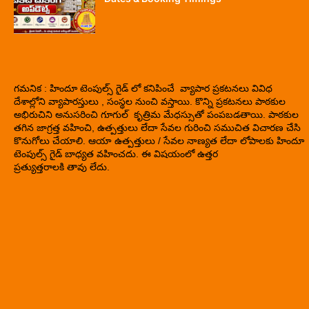
గమనిక : హిందూ టెంపుల్స్ గైడ్ లో కనిపించే వ్యాపార ప్రకటనలు వివిధ
దేశాల్లోని వ్యాపారస్తులు , సంస్థల నుంచి వస్తాయి. కొన్ని ప్రకటనలు పాఠకుల
అభిరుచిని అనుసరించి గూగుల్ కృత్రిమ మేధస్సుతో పంపబడతాయి. పాఠకుల
తగిన జాగ్రత్త వహించి, ఉత్పత్తులు లేదా సేవల గురించి సముచిత విచారణ చేసి
కొనుగోలు చేయాలి. ఆయా ఉత్పత్తులు / సేవల నాణ్యత లేదా లోపాలకు హిందూ
టెంపుల్స్ గైడ్ బాధ్యత వహించదు. ఈ విషయంలో ఉత్తర
ప్రత్యుత్తరాలకి తావు లేదు.