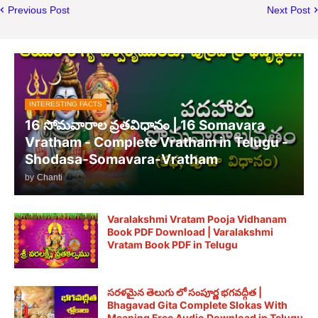
Previous Post
Next Post
INTERESTING FACTS
16 సోమవారాల వ్రతవిధానం | 16 Somavara
Vratham - Complete Vratham in Telugu -
Shodasa-Somavara-Vratham
by
Chanti
Varalakshmi Vratam Pooja Vidhanam
Book PDF Download | Varalakshmi
Vratam Book PDF in Telugu
సరళమైన తెలుగు లో సంపూర్ణ భగవద్గీత |
Bhagavad Gita Complete Slokas With
Meaning Free Audio Download in Telugu