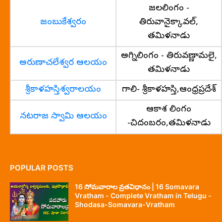
జలలింగం -
జంబుకేశ్వరం
తిరువానైక్కావల్,
తమిళనాడు
అగ్నిలింగం - తిరువణ్ణామలై,
అరుణాచలేశ్వర ఆలయం
తమిళనాడు
శ్రీకాళహస్తిశ్వరాలయం
గాలి- శ్రీకాళహస్తి,ఆంధ్రప్రదేశ్
ఆకాశ లింగం
నటరాజ స్వామి ఆలయం
-చిదంబరం,తమిళనాడు
POPULAR POSTS
16 సోమవారాల వ్రతవిధానం | 16 Somavara
Vratham - Complete Vratham in Telugu -
Shodasa-Somavara-Vratham