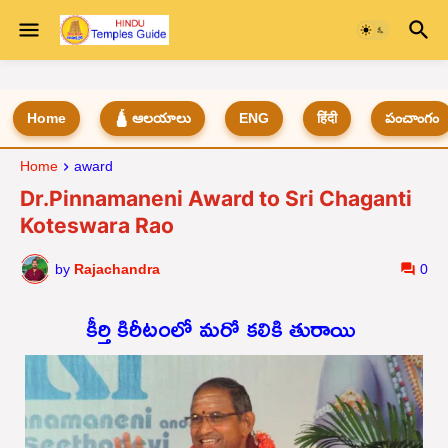
Home
🛕 ఆలయాలు
ENG
हिंदी
పంచాంగం
Home
award
Dr.Pinnamaneni Award to Sri Chaganti
Koteswara Rao
by
Rajachandra
0
కీర్తి కిరీటంలో మరో కలికి తురాయి