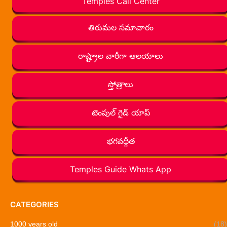
Temples Call Center
తిరుమల సమాచారం
రాష్ట్రాల వారీగా ఆలయాలు
స్తోత్రాలు
టెంపుల్ గైడ్ యాప్
భగవద్గీత
Temples Guide Whats App
CATEGORIES
1000 years old
(18)