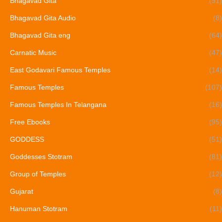
Bhagavad Gita
(91)
Bhagavad Gita Audio
(8)
Bhagavad Gita eng
(64)
Carnatic Music
(47)
East Godavari Famous Temples
(14)
Famous Temples
(107)
Famous Temples In Telangana
(16)
Free Ebooks
(95)
GODDESS
(51)
Goddesses Stotram
(81)
Group of Temples
(12)
Gujarat
(8)
Hanuman Stotram
(11)