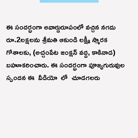
ఈ సందర్భంగా అవార్డురూపంలో వచ్చిన నగదు
రూ.2లక్షలను శ్రీమతి ఆకుండి లక్ష్మీ స్మారక
గోశాలకు, (అచ్చంపేట జంక్షన్ వద్ద, కాకినాడ)
బహూకరించారు. ఈ సందర్భంగా పూజ్యగురువుల
స్పందన ఈ వీడియో లో చూడగలరు