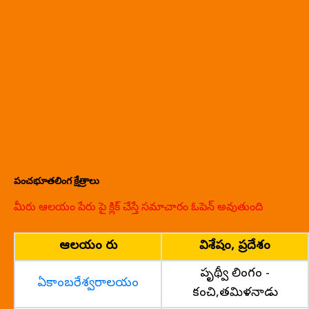
పంచభూతలింగ క్షేత్రాలు
మీరు ఆలయం పేరు పై క్లిక్ చేస్తే సమాచారం ఓపెన్ అవుతుంది
ఆలయం పేరు
విశేషం, ప్రదేశం
పృథ్వీ లింగం -
ఏకాంబరేశ్వరాలయం
కంచి,తమిళనాడు