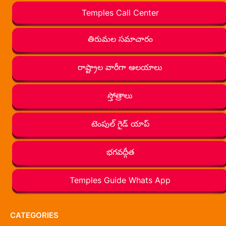
Temples Call Center
తిరుమల సమాచారం
రాష్ట్రాల వారీగా ఆలయాలు
స్తోత్రాలు
టెంపుల్ గైడ్ యాప్
భగవద్గీత
Temples Guide Whats App
CATEGORIES