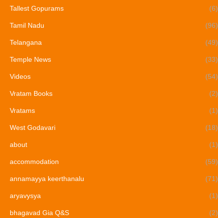
Tallest Gopurams
(6)
Tamil Nadu
(96)
Telangana
(49)
Temple News
(33)
Videos
(54)
Vratam Books
(2)
Vratams
(1)
West Godavari
(18)
about
(1)
accommodation
(59)
annamayya keerthanalu
(71)
aryavysya
(1)
bhagavad Gia Q&S
(2)