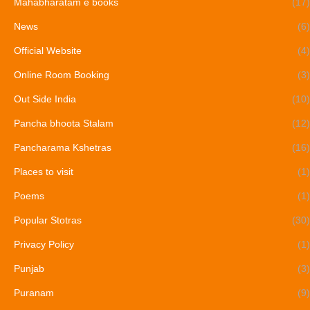
Mahabharatam e books
(17)
News
(6)
Official Website
(4)
Online Room Booking
(3)
Out Side India
(10)
Pancha bhoota Stalam
(12)
Pancharama Kshetras
(16)
Places to visit
(1)
Poems
(1)
Popular Stotras
(30)
Privacy Policy
(1)
Punjab
(3)
Puranam
(9)