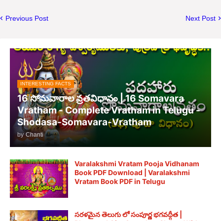
Previous Post
Next Post
INTERESTING FACTS
16 సోమవారాల వ్రతవిధానం | 16 Somavara
Vratham - Complete Vratham in Telugu -
Shodasa-Somavara-Vratham
by
Chanti
Varalakshmi Vratam Pooja Vidhanam
Book PDF Download | Varalakshmi
Vratam Book PDF in Telugu
సరళమైన తెలుగు లో సంపూర్ణ భగవద్గీత |