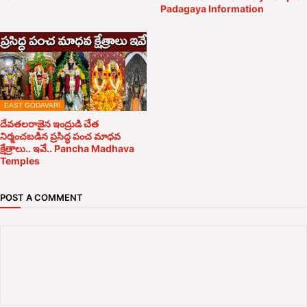
Padagaya Information
EAST GODAVARI
దేవతలరాజైన ఇంద్రుడి చేత
నిర్మంచబడిన ప్రసిద్ధ పంచ మాధవ
క్షేత్రాలు.. ఇవే.. Pancha Madhava
Temples
POST A COMMENT