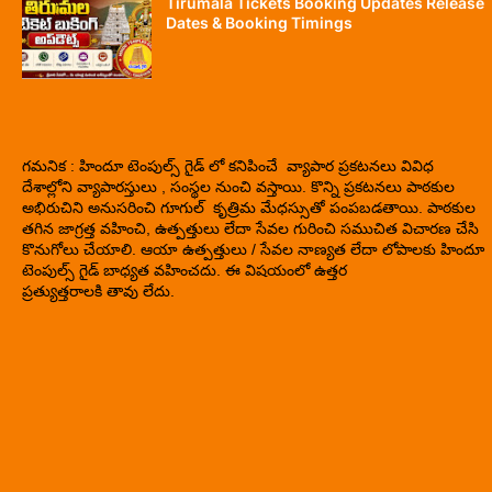
Tirumala Tickets Booking Updates Release
Dates & Booking Timings
గమనిక : హిందూ టెంపుల్స్ గైడ్ లో కనిపించే వ్యాపార ప్రకటనలు వివిధ
దేశాల్లోని వ్యాపారస్తులు , సంస్థల నుంచి వస్తాయి. కొన్ని ప్రకటనలు పాఠకుల
అభిరుచిని అనుసరించి గూగుల్ కృత్రిమ మేధస్సుతో పంపబడతాయి. పాఠకుల
తగిన జాగ్రత్త వహించి, ఉత్పత్తులు లేదా సేవల గురించి సముచిత విచారణ చేసి
కొనుగోలు చేయాలి. ఆయా ఉత్పత్తులు / సేవల నాణ్యత లేదా లోపాలకు హిందూ
టెంపుల్స్ గైడ్ బాధ్యత వహించదు. ఈ విషయంలో ఉత్తర
ప్రత్యుత్తరాలకి తావు లేదు.