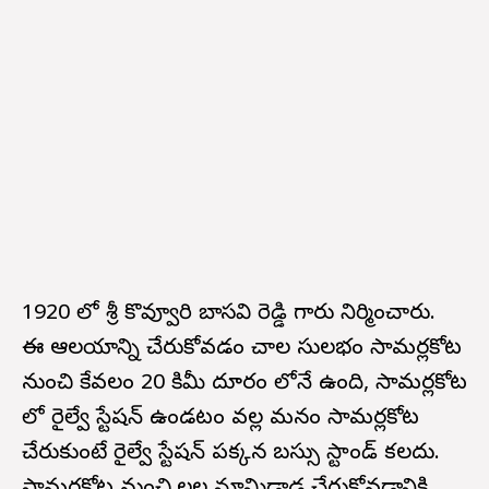
1920 లో శ్రీ కొవ్వూరి బాసవి రెడ్డి గారు నిర్మించారు.
ఈ ఆలయాన్ని చేరుకోవడం చాల సులభం సామర్లకోట
నుంచి కేవలం 20 కిమీ దూరం లోనే ఉంది, సామర్లకోట
లో రైల్వే స్టేషన్ ఉండటం వల్ల మనం సామర్లకోట
చేరుకుంటే రైల్వే స్టేషన్ పక్కన బస్సు స్టాండ్ కలదు.