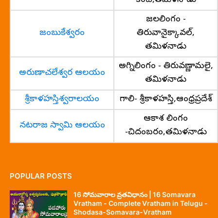
కంచి,తమిళనాడు
జలలింగం -
జంబుకేశ్వరం
తిరువానైక్కావల్,
తమిళనాడు
అగ్నిలింగం - తిరువణ్ణామలై,
అరుణాచలేశ్వర ఆలయం
తమిళనాడు
శ్రీకాళహస్తిశ్వరాలయం
గాలి- శ్రీకాళహస్తి,ఆంధ్రప్రదేశ్
ఆకాశ లింగం
నటరాజ స్వామి ఆలయం
-చిదంబరం,తమిళనాడు
POPULAR POSTS
16 సోమవారాల వ్రతవిధానం | 16 Somavara
Vratham - Complete Vratham in Telugu -
Shodasa-Somavara-Vratham