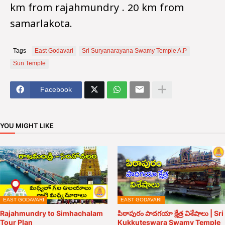
km from rajahmundry . 20 km from
samarlakota.
Tags
East Godavari
Sri Suryanarayana Swamy Temple A.P
Sun Temple
Facebook
YOU MIGHT LIKE
EAST GODAVARI
EAST GODAVARI
Rajahmundry to Simhachalam
పిఠాపురం పాదగయా క్షేత్ర విశేషాలు | Sri
Tour Plan
Kukkuteswara Swamy Temple