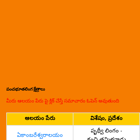
పంచభూతలింగ క్షేత్రాలు
మీరు ఆలయం పేరు పై క్లిక్ చేస్తే సమాచారం ఓపెన్ అవుతుంది
ఆలయం పేరు
విశేషం, ప్రదేశం
పృథ్వీ లింగం -
ఏకాంబరేశ్వరాలయం