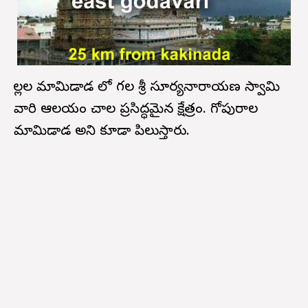
గొల్లల మామిడాడ లో గల శ్రీ సూర్యనారాయణ స్వామి
వారి ఆలయం చాల ప్రసిద్ధమైన క్షేత్రం. గోపురాల
మామిడాడ అని కూడా పిలుస్తారు.