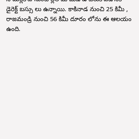
సామర్లకోట నుంచి గొల్లల మామిడాడ చేరుకోవడానికి
డైరెక్ట్ బస్సు లు ఉన్నాయి. కాకినాడ నుంచి 25 కిమీ ,
రాజమండ్రి నుంచి 56 కిమీ దూరం లోను ఈ ఆలయం
ఉంది.