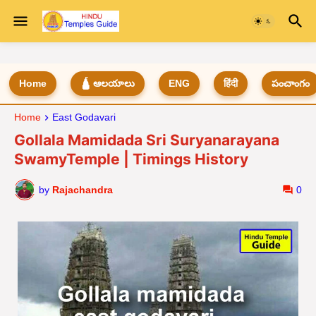
Home
🛕 ఆలయాలు
ENG
हिंदी
పంచాంగం
Home
East Godavari
Gollala Mamidada Sri Suryanarayana
SwamyTemple | Timings History
by
Rajachandra
0