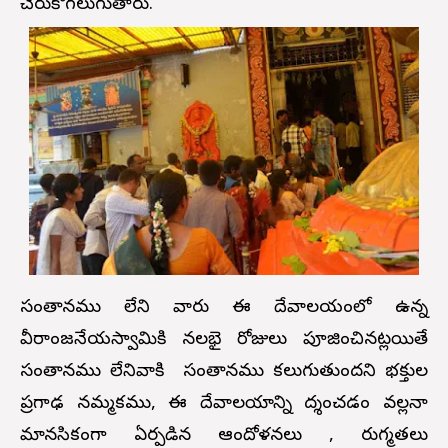
చేరుకోగలుగుతారు.
సంతానము లేని వారు ఈ దేవాలయంలో ఉన్న
వీరాంజనేయస్వామికి నలభై రోజులు పూజించినట్లయితే
సంతానము లేనివారికి సంతానము కలుగుతుందని భక్తుల
ప్రగాఢ నమ్మకము, ఈ దేవాలయాన్ని దర్శించడం వల్లనా
మానసికంగా ఏర్పడిన ఆందోళనలు , రుగ్మతలు