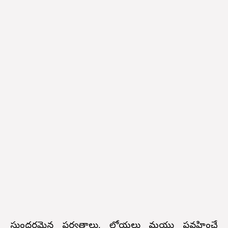
సుందరమైన పర్వతాలు, లోయలు మరియు ప్రవహించే