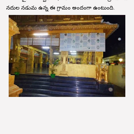
నదుల నడుమ ఉన్న ఈ గ్రామం అందంగా ఉంటుంది.