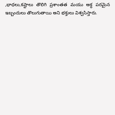
,భాధలు,కష్టాలు తొలిగి ప్రశాంతత మరియు ఆర్ధిక పరమైన
ఇబ్బందులు తొలుగుతాయి అని భక్తులు విశ్వసిస్తారు.