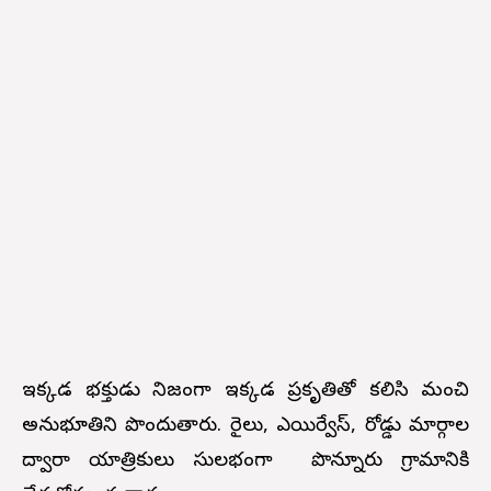
ఇక్కడ భక్తుడు నిజంగా ఇక్కడ ప్రకృతితో కలిసి మంచి
అనుభూతిని పొందుతారు. రైలు, ఎయిర్వేస్, రోడ్డు మార్గాల
ద్వారా యాత్రికులు సులభంగా పొన్నూరు గ్రామానికి