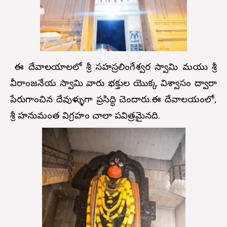
ఈ దేవాలయాలలో శ్రీ సహస్రలింగేశ్వర స్వామి మరియు శ్రీ
వీరాంజనేయ స్వామి వారు భక్తుల యొక్క విశ్వాసం ద్వారా
పేరుగాంచిన దేవుళ్ళుగా ప్రసిద్ధి చెందారు.ఈ దేవాలయంలో,
శ్రీ హనుమంత విగ్రహం చాలా పవిత్రమైనది.