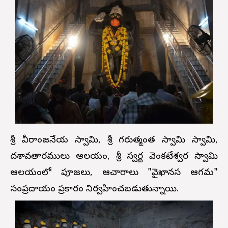
శ్రీ వీరాంజనేయ స్వామి, శ్రీ గరుత్మంత స్వామి స్వామి,
దశావతారములు ఆలయం, శ్రీ స్వర్ణ వెంకటేశ్వర స్వామి
ఆలయంలో పూజలు, ఆచారాలు "వైఖానస ఆగమ"
సంప్రదాయం ప్రకారం నిర్వహించబడుతున్నాయి.