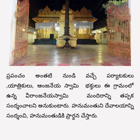
ప్రపంచం అంతటి నుండి వచ్చే పర్యాటకులు
,యాత్రికులు,
ఆంజనేయ స్వామి భక్తులు
ఈ గ్రామంలో
ఉన్న వీరాంజనేయస్వామి మందిరాన్ని తప్పక
సందర్శించాలని అనుకుంటారు. హనుమంతుని దేవాలయాన్ని
సందర్శించి, హనుమంతుడికి ప్రార్థన చేస్తారు.