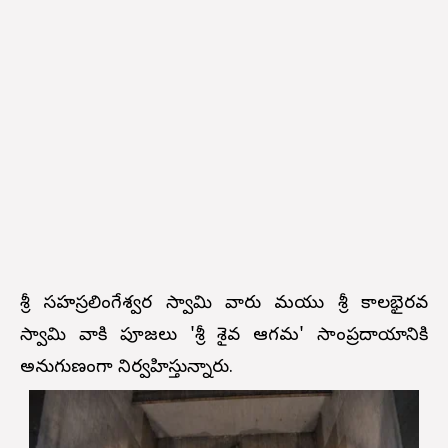
శ్రీ సహస్రలింగేశ్వర స్వామి వారు మరియు శ్రీ కాలభైరవ
స్వామి వారికి పూజలు 'శ్రీ శైవ ఆగమ' సాంప్రదాయానికి
అనుగుణంగా నిర్వహిస్తున్నారు.