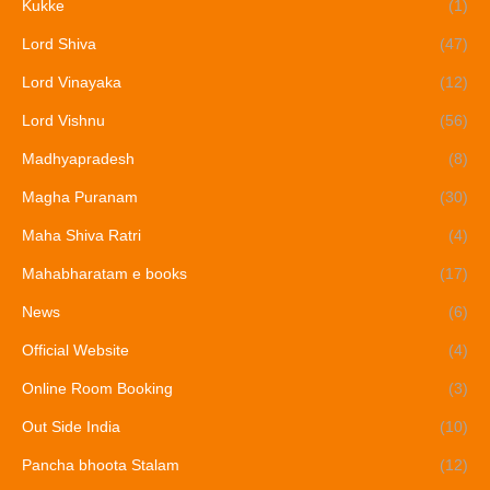
Kukke
(1)
Lord Shiva
(47)
Lord Vinayaka
(12)
Lord Vishnu
(56)
Madhyapradesh
(8)
Magha Puranam
(30)
Maha Shiva Ratri
(4)
Mahabharatam e books
(17)
News
(6)
Official Website
(4)
Online Room Booking
(3)
Out Side India
(10)
Pancha bhoota Stalam
(12)