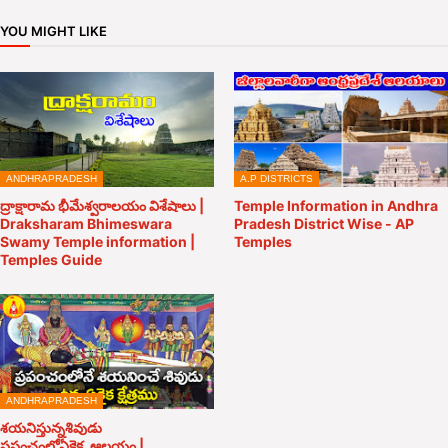
YOU MIGHT LIKE
ANDHRAPRADESH
A.P DISTRICTS
ద్రాక్షారామ భీమేశ్వరాలయం విశేషాలు |
Temple Information in Andhra
Draksharam Bhimeswara
Pradesh District Wise - AP
Swamy Temple information |
Temples
Temples Guide
ANDHRAPRADESH
శయనిస్తున్నశివుడు
ప్రపంచంలోఏకైక_ఆలయం |