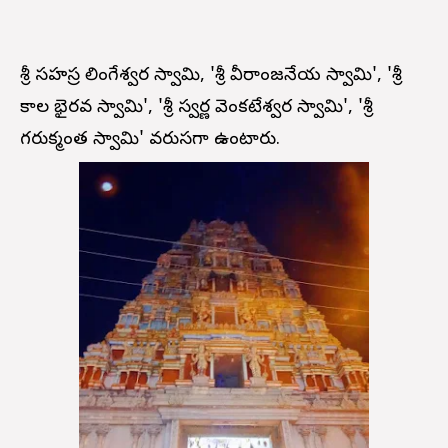
శ్రీ సహస్ర లింగేశ్వర స్వామి, 'శ్రీ వీరాంజనేయ స్వామి', 'శ్రీ
కాల భైరవ స్వామి', 'శ్రీ స్వర్ణ వెంకటేశ్వర స్వామి', 'శ్రీ
గరుక్మంత స్వామి' వరుసగా ఉంటారు.