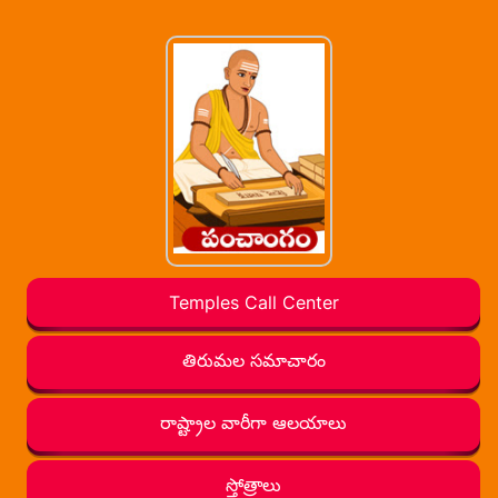
Temples Call Center
తిరుమల సమాచారం
రాష్ట్రాల వారీగా ఆలయాలు
స్తోత్రాలు