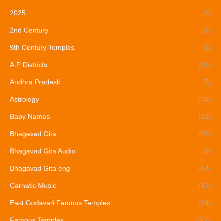
2025
(3)
2nd Century
(1)
9th Century Temples
(1)
A.P Districts
(17)
Andhra Pradesh
(5)
Astrology
(38)
Baby Names
(22)
Bhagavad Gita
(91)
Bhagavad Gita Audio
(8)
Bhagavad Gita eng
(64)
Carnatic Music
(47)
East Godavari Famous Temples
(14)
Famous Temples
(107)