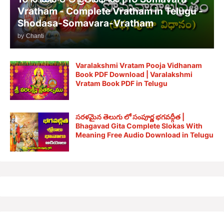
Vratham - Complete Vratham in Telugu -
Shodasa-Somavara-Vratham
by
Chanti
Varalakshmi Vratam Pooja Vidhanam
Book PDF Download | Varalakshmi
Vratam Book PDF in Telugu
సరళమైన తెలుగు లో సంపూర్ణ భగవద్గీత |
Bhagavad Gita Complete Slokas With
Meaning Free Audio Download in Telugu