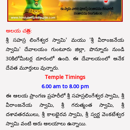
ఆలయ చరిత్ర:
శ్రీ సహస్ర లింగేశ్వర స్వామి' మరియు 'శ్రీ వీరాంజనేయ
స్వామి' దేవాలయం గుంటూరు జిల్లా, పొన్నూరు నుండి
30కిలోమీటర్ల దూరంలో ఉంది. ఈ దేవాలయంలో అనేక
దేవత మూర్తులు వున్నారు.
Temple Timings
6.00 am to 8.00 pm
ఈ ఆలయ ప్రాంగణ ప్రహరీలో శ్రీ సహస్రలింగేశ్వర స్వామి, శ్రీ
వీరాంజనేయ స్వామి, శ్రీ గరుత్మంత స్వామి, శ్రీ
దశావతరములు, శ్రీ కాలభైరవ స్వామి, శ్రీ స్వర్ణ వెంకటేశ్వర
స్వామి వంటి ఆరు ఆలయాలు ఉన్నాయి.