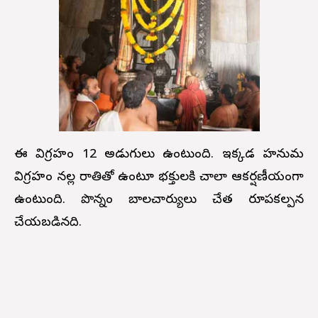
ఈ విగ్రహం 12 అడుగులు ఉంటుంది. ఇక్కడ హనుమ
విగ్రహం నల్ల రాతితో ఉంటూ భక్తులకి చాలా ఆకర్షణీయంగా
ఉంటుంది. పొన్నం బాలచార్యులు చేత రూపకల్పన
చేయబడినది.