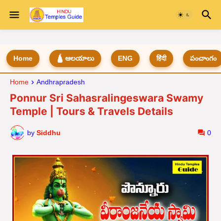
Home
🛕 ఆలయాలు
ENG
हिंदी
పంచాంగం
Home
Andhrapradesh
Ponnur Sri Sahasralingeswara Swamy
Temple | Tours & Travels Details
by
Siddhu
0