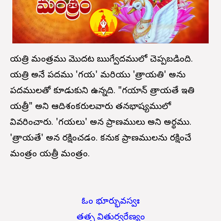
గాయత్రి మంత్రము మొదటగా ఋగ్వేదములో చెప్పబడింది.
గాయత్రి అనే పదము 'గయ' మరియు 'త్రాయతి' అను
పదములతో కూడుకుని ఉన్నది. "గయాన్‌ త్రాయతే ఇతి
గాయత్రీ" అని ఆదిశంకరులవారు తనభాష్యములో
వివరించారు. 'గయలు' అనగా ప్రాణములు అని అర్థము.
'త్రాయతే' అనగా రక్షించడం. కనుక ప్రాణములను రక్షించే
మంత్రం గాయత్రీ మంత్రం.
ఓం భూర్భువస్వః
తత్స వితుర్వరేణ్యం