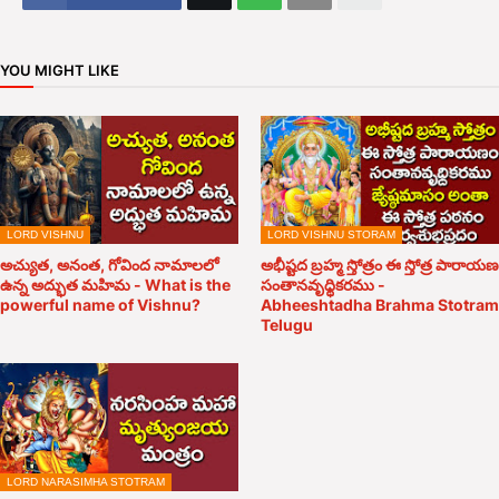
YOU MIGHT LIKE
LORD VISHNU
LORD VISHNU STORAM
అచ్యుత, అనంత, గోవింద నామాలలో
అభీష్టద బ్రహ్మ స్తోత్రం ఈ స్తోత్ర పారాయణ
ఉన్న అద్భుత మహిమ - What is the
సంతానవృధ్ధికరము -
powerful name of Vishnu?
Abheeshtadha Brahma Stotram
Telugu
LORD NARASIMHA STOTRAM