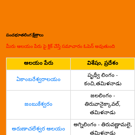
పంచభూతలింగ క్షేత్రాలు
మీరు ఆలయం పేరు పై క్లిక్ చేస్తే సమాచారం ఓపెన్ అవుతుంది
ఆలయం పేరు
విశేషం, ప్రదేశం
పృథ్వీ లింగం -
ఏకాంబరేశ్వరాలయం
కంచి,తమిళనాడు
జలలింగం -
జంబుకేశ్వరం
తిరువానైక్కావల్,
తమిళనాడు
అగ్నిలింగం - తిరువణ్ణామలై,
అరుణాచలేశ్వర ఆలయం
తమిళనాడు