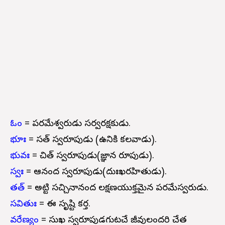
ఓం
= పరమేశ్వరుడు సర్వరక్షకుడు.
భూః
= సత్ స్వరూపుడు (ఉనికి కలవాడు).
భువః
= చిత్ స్వరూపుడు(జ్ఞాన రూపుడు).
స్వః
= ఆనంద స్వరూపుడు(దుఃఖరహితుడు).
తత్
= అట్టి సచ్చినానంద లక్షణయుక్తమైన పరమేస్వరుడు.
సవితుః
= ఈ సృష్టి కర్త.
వరేణ్యం
= సుఖ స్వరూపుడగుటచే జీవులందరి చేత