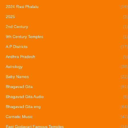
2024 Rasi Phalalu
(16)
2025
(3)
2nd Century
(1)
9th Century Temples
(1)
A.P Districts
(17)
Andhra Pradesh
(5)
Astrology
(38)
Baby Names
(22)
Bhagavad Gita
(91)
Bhagavad Gita Audio
(8)
Bhagavad Gita eng
(64)
Carnatic Music
(47)
East Godavari Famous Temples
(14)