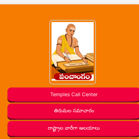
Temples Call Center
తిరుమల సమాచారం
రాష్ట్రాల వారీగా ఆలయాలు