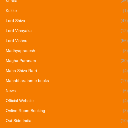
Kerala
(36)
Kukke
(1)
Lord Shiva
(47)
Lord Vinayaka
(12)
Lord Vishnu
(56)
Madhyapradesh
(8)
Magha Puranam
(30)
Maha Shiva Ratri
(4)
Mahabharatam e books
(17)
News
(6)
Official Website
(4)
Online Room Booking
(3)
Out Side India
(10)