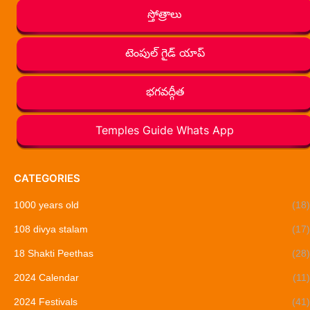
స్తోత్రాలు
టెంపుల్ గైడ్ యాప్
భగవద్గీత
Temples Guide Whats App
CATEGORIES
1000 years old
(18)
108 divya stalam
(17)
18 Shakti Peethas
(28)
2024 Calendar
(11)
2024 Festivals
(41)