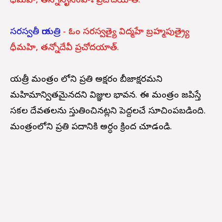
ధీమహి, తన్నోనృసింహః ప్రచోదయాత్.
సరస్వతీ గాయత్రి
- ఓం సరస్వత్యై విద్మహే బ్రహ్మపుత్ర్యై
ధీమహి, తన్నోదేవీ ప్రచోదయాత్.
గాయత్రీ మంత్రం లోని ప్రతి అక్షరం బీజాక్షరమని
మహిమాన్వితమైనదని విజ్ఞుల భావన. ఈ మంత్రం జపిస్తే
సకల దేవతలను స్తుతించినట్లని పెద్దలచే సూచింపబడింది.
మంత్రంలోని ప్రతి పదానికి అర్ధం క్రింద చూడండి.