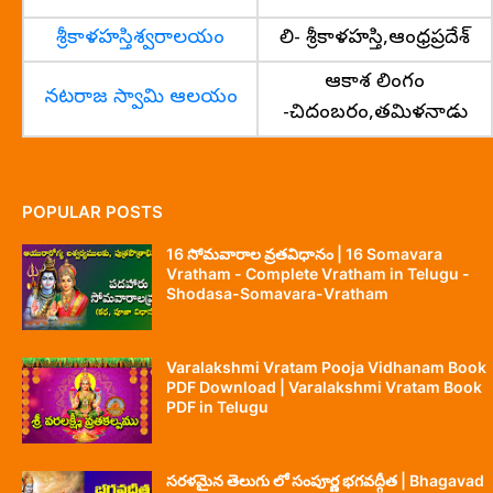
శ్రీకాళహస్తిశ్వరాలయం
గాలి- శ్రీకాళహస్తి,ఆంధ్రప్రదేశ్
ఆకాశ లింగం
నటరాజ స్వామి ఆలయం
-చిదంబరం,తమిళనాడు
POPULAR POSTS
16 సోమవారాల వ్రతవిధానం | 16 Somavara
Vratham - Complete Vratham in Telugu -
Shodasa-Somavara-Vratham
Varalakshmi Vratam Pooja Vidhanam Book
PDF Download | Varalakshmi Vratam Book
PDF in Telugu
సరళమైన తెలుగు లో సంపూర్ణ భగవద్గీత | Bhagavad