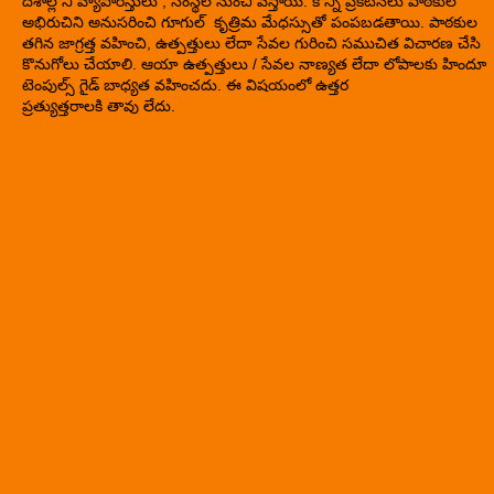
దేశాల్లోని వ్యాపారస్తులు , సంస్థల నుంచి వస్తాయి. కొన్ని ప్రకటనలు పాఠకుల
అభిరుచిని అనుసరించి గూగుల్ కృత్రిమ మేధస్సుతో పంపబడతాయి. పాఠకుల
తగిన జాగ్రత్త వహించి, ఉత్పత్తులు లేదా సేవల గురించి సముచిత విచారణ చేసి
కొనుగోలు చేయాలి. ఆయా ఉత్పత్తులు / సేవల నాణ్యత లేదా లోపాలకు హిందూ
టెంపుల్స్ గైడ్ బాధ్యత వహించదు. ఈ విషయంలో ఉత్తర
ప్రత్యుత్తరాలకి తావు లేదు.