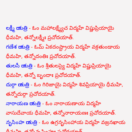
లక్ష్మీ గాయత్రి
- ఓం మహాలక్ష్మ్యేచ విద్మహే విష్ణుప్రియాయై
ధీమహి, తన్నోలక్ష్మీః ప్రచోదయాత్.
గణేశ గాయత్రి
- ఓమ్ ఏకదంష్ట్రాయ విద్మహే వక్రతుండాయ
ధీమహి, తన్నోదంతిః ప్రచోదయాత్.
తులసీ గాయత్రి
- ఓం శ్రీతులస్యై విద్మహే విష్ణుప్రియాయై
ధీమహి, తన్నో బృందాః ప్రచోదయాత్.
దుర్గా గాయత్రి
- ఓం గిరిజాయై విద్మహే శివప్రియాయై ధీమహి,
తన్నోదుర్గా ప్రచోదయాత్.
నారాయణ గాయత్రి
- ఓం నారాయణాయ విద్మహే
వాసుదేవాయ ధీమహి, తన్నోనారాయణః ప్రచోదయాత్.
నృసింహ గాయత్రి
- ఓం ఉగ్రనృసింహాయ విద్మహే వజ్రనఖాయ