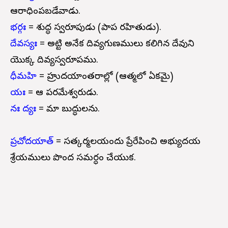
ఆరాధింపబడేవాడు.
భర్గః
= శుద్ధ స్వరూపుడు (పాప రహితుడు).
దేవస్యః
= అట్టి అనేక దివ్యగుణములు కలిగిన దేవుని
యొక్క దివ్యస్వరూపము.
ధీమహి
= హ్రుదయాంతరాల్లో (ఆత్మలో ఏకమై)
యః
= ఆ పరమేశ్వరుడు.
నః ద్యః
= మా బుద్ధులను.
ప్రచోదయాత్
= సత్కర్మలయందు ప్రేరేపించి అభ్యుదయ
శ్రేయములు పొంద సమర్ధం చేయుగాక.