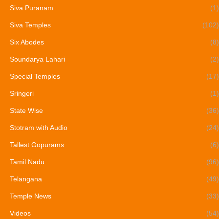
Siva Puranam
(1)
Siva Temples
(102)
Six Abodes
(8)
Soundarya Lahari
(2)
Special Temples
(17)
Sringeri
(1)
State Wise
(36)
Stotram with Audio
(24)
Tallest Gopurams
(6)
Tamil Nadu
(96)
Telangana
(49)
Temple News
(33)
Videos
(54)