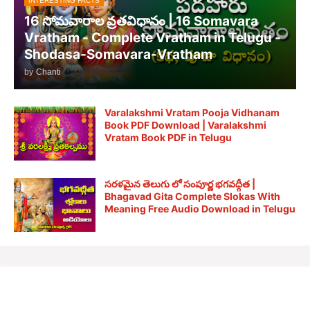
INTERESTING FACTS
16 సోమవారాల వ్రతవిధానం | 16 Somavara
Vratham - Complete Vratham in Telugu -
Shodasa-Somavara-Vratham
by
Chanti
Varalakshmi Vratam Pooja Vidhanam
Book PDF Download | Varalakshmi
Vratam Book PDF in Telugu
సరళమైన తెలుగు లో సంపూర్ణ భగవద్గీత |
Bhagavad Gita Complete Slokas With
Meaning Free Audio Download in Telugu