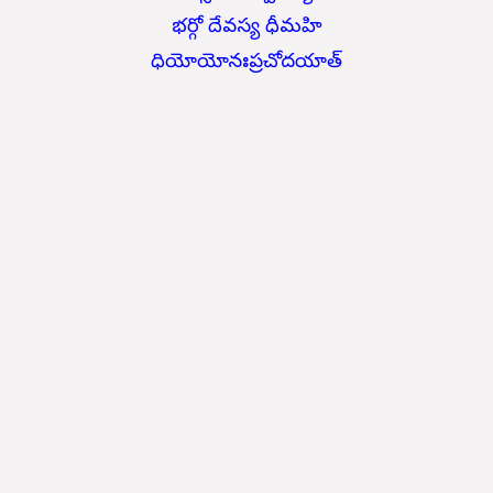
భర్గో దేవస్య ధీమహి
ధియోయోనఃప్రచోదయాత్