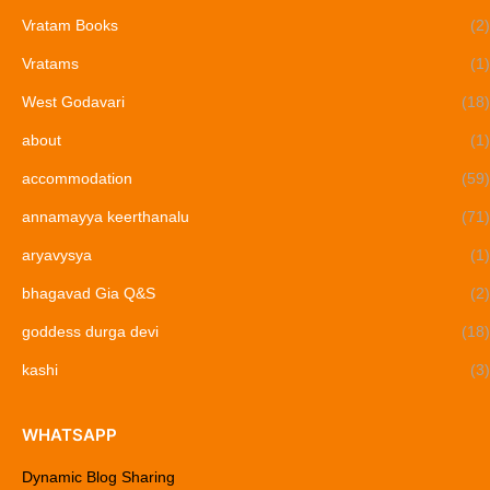
Vratam Books
(2)
Vratams
(1)
West Godavari
(18)
about
(1)
accommodation
(59)
annamayya keerthanalu
(71)
aryavysya
(1)
bhagavad Gia Q&S
(2)
goddess durga devi
(18)
kashi
(3)
WHATSAPP
Dynamic Blog Sharing