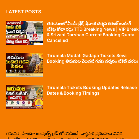
LATEST POSTS
తిరుమలలో వీఐపీ బ్రేక్, శ్రీవాణి దర్శన కరెంట్ బుకింగ్
టికెట్ల కోటా రద్దు TTD Breaking News | VIP Break
& Srivani Darshan Current Booking Quota
Cancelled
Tirumala Modati Gadapa Tickets Seva
Booking తిరుమల మొదటి గడప దర్శనం టికెట్ ధరలు
Tirumala Tickets Booking Updates Release
Dates & Booking Timings
గమనిక : హిందూ టెంపుల్స్ గైడ్ లో కనిపించే వ్యాపార ప్రకటనలు వివిధ