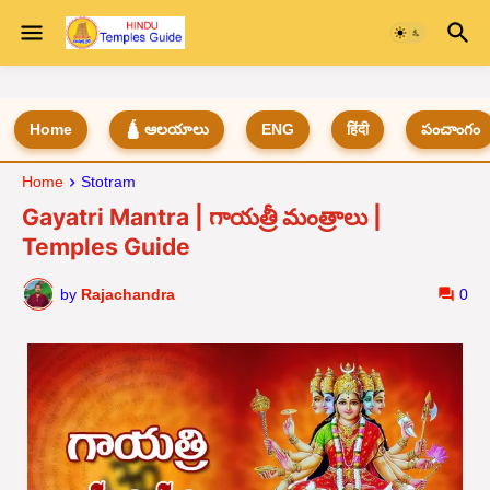
Home
🛕 ఆలయాలు
ENG
हिंदी
పంచాంగం
Home
Stotram
Gayatri Mantra | గాయత్రీ మంత్రాలు |
Temples Guide
by
Rajachandra
0