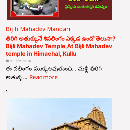
Bijili Mahadev Mandari
తిరిగి అతుక్కునే శివలింగం ఎక్కడ ఉందో తెలుసా?
Bijli Mahadev Temple,At Bijli Mahadev
temple in Himachal, Kullu
2
6/20/2020
ఈ శివలింగం ముక్కలవుతుంది... మళ్లీ తిరిగి
అతుక్క...
Readmore