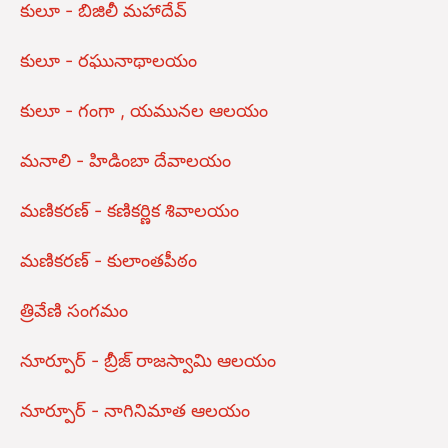
కులూ - బిజిలీ మహాదేవ్
కులూ - రఘునాథాలయం
కులూ - గంగా , యమునల ఆలయం
మనాలి - హిడింబా దేవాలయం
మణికరణ్ - కణికర్ణిక శివాలయం
మణికరణ్ - కులాంతపీఠం
త్రివేణి సంగమం
నూర్పూర్ - బ్రీజ్ రాజస్వామి ఆలయం
నూర్పూర్ - నాగినిమాత ఆలయం