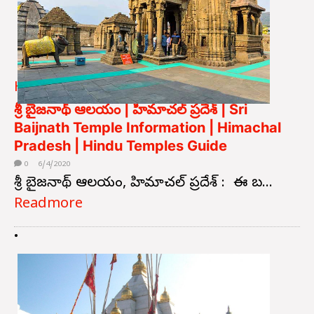
Himachal Pradesh
శ్రీ బైజనాథ్ ఆలయం | హిమాచల్ ప్రదేశ్ | Sri
Baijnath Temple Information | Himachal
Pradesh | Hindu Temples Guide
0
6/4/2020
శ్రీ బైజనాథ్ ఆలయం, హిమాచల్ ప్రదేశ్ : ఈ బ...
Readmore