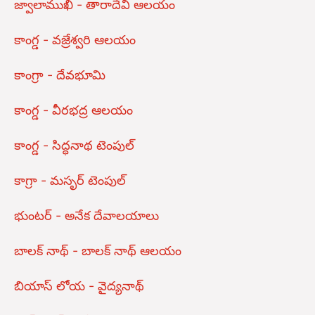
జ్వాలాముఖి - తారాదేవి ఆలయం
కాంగ్డ - వజ్రేశ్వరి ఆలయం
కాంగ్రా - దేవభూమి
కాంగ్డ - వీరభద్ర ఆలయం
కాంగ్డ - సిద్ధనాథ టెంపుల్
కాగ్రా - మసృర్ టెంపుల్
భుంటర్ - అనేక దేవాలయాలు
బాలక్ నాథ్ - బాలక్ నాథ్ ఆలయం
బియాస్ లోయ - వైద్యనాథ్