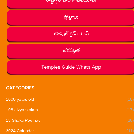
స్తోత్రాలు
టెంపుల్ గైడ్ యాప్
భగవద్గీత
Temples Guide Whats App
CATEGORIES
1000 years old
(18)
108 divya stalam
(17)
18 Shakti Peethas
(28)
2024 Calendar
(11)