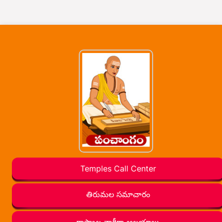
Temples Call Center
తిరుమల సమాచారం
రాష్ట్రాల వారీగా ఆలయాలు