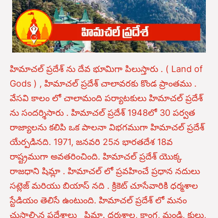
హిమాచల్ ప్రదేశ్ ను దేవ భూమిగా పిలుస్తారు . ( Land of
Gods ) , హిమాచల్ ప్రదేశ్ చాలావరకు కొండ ప్రాంతము .
వేసవి కాలం లో చాలామంది పర్యాటకులు హిమాచల్ ప్రదేశ్
ను సందర్శిసారు . హిమాచల్ ప్రదేశ్
1948లో 30 పర్వత
రాజ్యాలను కలిపి ఒక పాలనా విభగముగా హిమాచల్ ప్రదేశ్
యేర్పడినది. 1971, జనవరి 25న భారతదేశ 18వ
రాష్ట్రముగా అవతరించింది. హిమాచల్ ప్రదేశ్ యొక్క
రాజధాని షిమ్లా . హిమాచల్ లో ప్రవహించే ప్రధాన నదులు
సట్లెజ్ మరియు బియాస్ నది . క్రికెట్ చూసేవారికి ధర్మశాల
స్టేడియం తెలిసే ఉంటుంది. హిమాచల్ ప్రదేశ్ లో మనం
చుసాల్సిన ప్రదేశాలు షిమ్లా. ధర్మశాల, కాంగ్ర, మండి, కుల్లు,