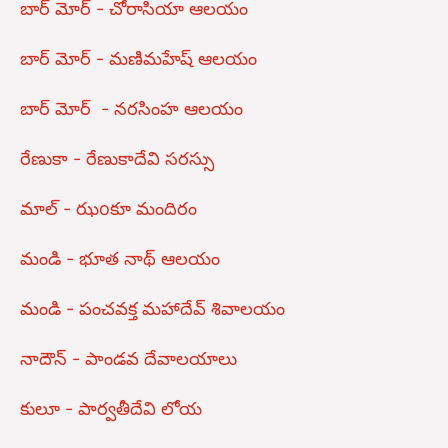
బార్ మోర్ - చోరాసియా ఆలయం
బార్ మోర్ - మణిమహేష్ ఆలయం
బార్ మోర్ - నరసింహ ఆలయం
రేణుకా - రేణుకాదేవి సరస్సు
మాల్ - ఝoకూ మందిరం
మండి - భూత నాథ్ ఆలయం
మండి - పంచవక్త మహాదేవ్ శివాలయం
నాదౌన్ - పాండవ దేవాలయాలు
కులూ - పార్వతీదేవి లోయ