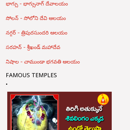
భాగ్సు - భాగ్సునాగ్ దేవాలయం
సోలన్ - సోలోని దేవి ఆలయం
నగ్గర్ - త్రిపురసుందరి ఆలయం
సరహన్ - శ్రీఖండ్ మహాదేవ
నిషాల - చాముండా భగవతి ఆలయం
FAMOUS TEMPLES