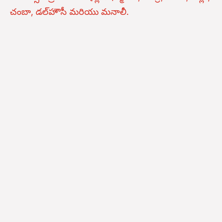
చంబా, డల్‌హౌసీ మరియు మనాలీ.