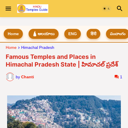
Home
🛕 ఆలయాలు
ENG
हिंदी
పంచాంగం
Home
Himachal Pradesh
Famous Temples and Places in
Himachal Pradesh State | హిమాచల్ ప్రదేశ్
by
Chanti
1