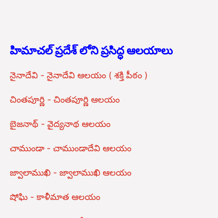
హిమాచల్ ప్రదేశ్ లోని ప్రసిద్ధ ఆలయాలు
నైనాదేవి - నైనాదేవి ఆలయం ( శక్తి పీఠం )
చింతపూర్ణి - చింతపూర్ణి ఆలయం
బైజనాథ్ - వైద్యనాథ ఆలయం
చాముండా - చాముండాదేవి ఆలయం
జ్వాలాముఖి - జ్వాలాముఖి ఆలయం
షోఘి - కాళీమాత ఆలయం