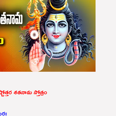
ాష్టోత్తర శతనామ స్తోత్రం
ఖరః