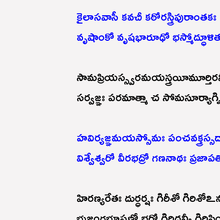
కైలాసవాసీ కవచీ కఠోరస్త్రిపురాంతకః
వృషాంకో వృషభారూఢో భస్మోద్ధూళితవి
సామప్రియస్స్వరమయస్త్రయీమూర్తిరన
సర్వజ్ఞః పరమాత్మా చ సోమసూర్యాగ్న
హవిర్యజ్ఞమయస్సోమః పంచవక్త్రస్సద
విశ్వేశ్వరో వీరభద్రో గణనాథః ప్రజాపతి
హిరణ్యరేతః దుర్ధర్షః గిరీశో గిరిశో
భుజంగభూషణో భర్గో గిరిధన్వీ గిరిప్రి