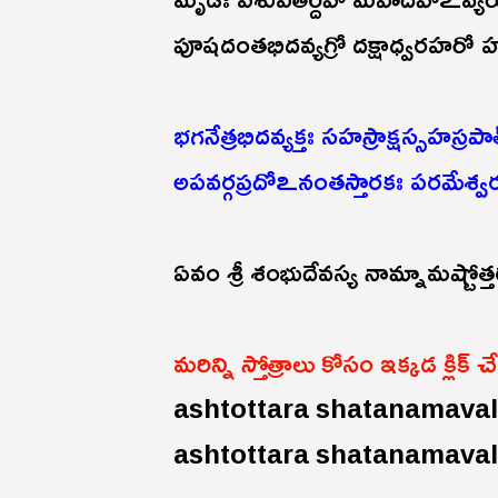
పూషదంతభిదవ్యగ్రో దక్షాధ్వరహరో హ
భగనేత్రభిదవ్యక్తః సహస్రాక్షస్సహస్రపా
అపవర్గప్రదోఽనంతస్తారకః పరమేశ్వర
ఏవం శ్రీ శంభుదేవస్య నామ్నామష్టోత
మరిన్ని స్తోత్రాలు కోసం ఇక్కడ క్లిక
ashtottara shatanamavali
ashtottara shatanamavali