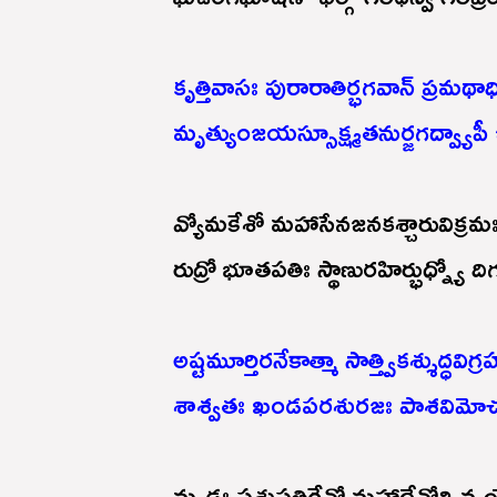
కృత్తివాసః పురారాతిర్భగవాన్ ప్రమథాధ
మృత్యుంజయస్సూక్ష్మతనుర్జగద్వ్యాపీ జ
వ్యోమకేశో మహాసేనజనకశ్చారువిక్రమ
రుద్రో భూతపతిః స్థాణురహిర్భుధ్న్యో 
అష్టమూర్తిరనేకాత్మా సాత్త్వికశ్శుద్ధవిగ్
శాశ్వతః ఖండపరశురజః పాశవిమోచక
మృడః పశుపతిర్దేవో మహాదేవోఽవ్య