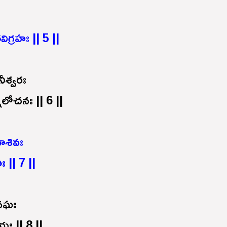
గ్రహః || 5 ||
ీశ్వరః
ిలోచనః || 6 ||
ాశివః
ః || 7 ||
ఽనఘః
యః || 8 ||