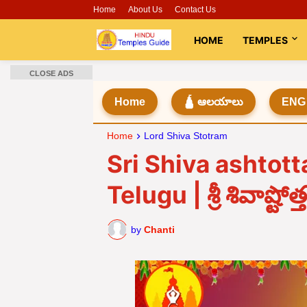
Home
About Us
Contact Us
HOME
TEMPLES
CLOSE ADS
Home
🛕 ఆలయాలు
ENG
Home
Lord Shiva Stotram
Sri Shiva ashtot
Telugu | శ్రీ శివాష్టో
by
Chanti