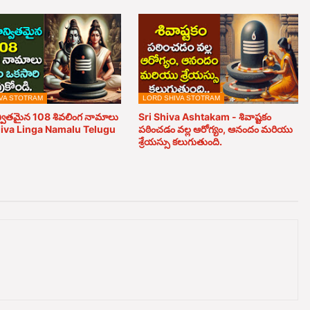
VA STOTRAM
LORD SHIVA STOTRAM
వితమైన 108 శివలింగ నామాలు
Sri Shiva Ashtakam - శివాష్టకం
hiva Linga Namalu Telugu
పఠించడం వల్ల ఆరోగ్యం, ఆనందం మరియు
శ్రేయస్సు కలుగుతుంది.