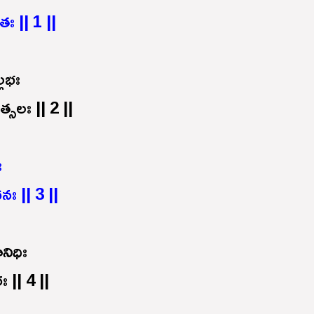
తః || 1 ||
్లభః
త్సలః || 2 ||
ః
ః || 3 ||
నిధిః
 || 4 ||