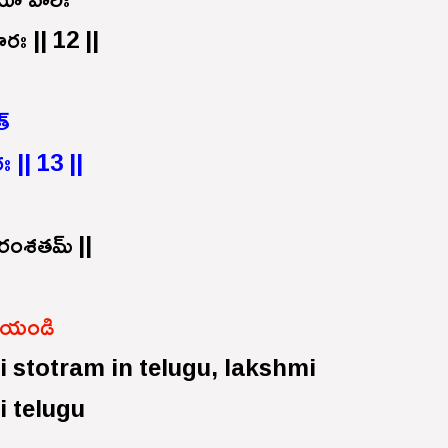
రః || 12 ||
త్
ః || 13 ||
్తరంశతమ్ ||
్ చేయండి
 stotram in telugu, lakshmi
 telugu