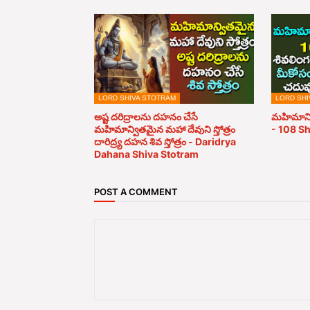
LORD SHIVA STOTRAM
LORD SHI
అష్ట దరిద్రాలను దహనం చేసే
మహిమాన్
మహిమాన్వితమైన మహా దేవుని స్తోత్రం
- 108 S
దారిద్ర్య దహన శివ స్తోత్రం - Daridrya
Dahana Shiva Stotram
POST A COMMENT