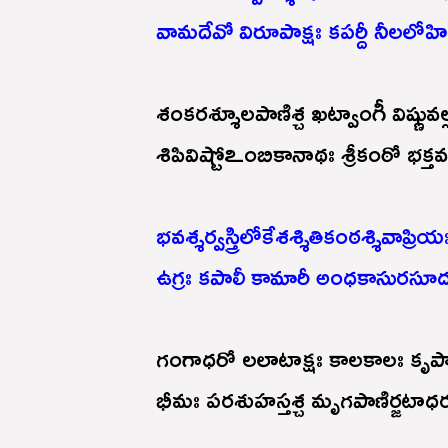
వామదేవో విరూపాక్షః కపర్దీ నీలలోహి
శంకరశ్శూలపాణిశ్చ ఖట్వాంగీ విష్ణువల
శిపివిష్టోఽంబికానాథః శ్రీకంఠో భక్తవ
భవశ్శర్వస్త్రిలోకేశశ్శితికంఠశ్శివాప్రియ
ఉగ్రః కపాలీ కామారీ అంధకాసురసూదన
గంగాధరో లలాటాక్షః కాలకాలః కృపా
భీమః పరశుహస్తశ్చ మృగపాణిర్జటాధరః