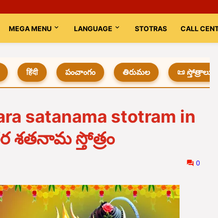
MEGA MENU
LANGUAGE
STOTRAS
CALL CEN
हिंदी
పంచాంగం
తిరుమల
📜 స్తోత్రాలు
tara satanama stotram in
త్తర శతనామ స్తోత్రం
0