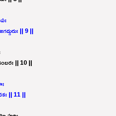
ిపః
గద్గురుః || 9 ||
ః
దిగంబరః || 10 ||
రహః
ః || 11 ||
యో హరిః