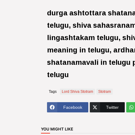
durga ashtottara shatana
telugu, shiva sahasranam
lingashtakam telugu, shi
meaning in telugu, ardha
shatanamavali in telugu
telugu
Tags
Lord Shiva Stotram
Stotram
Facebook
Twitter
YOU MIGHT LIKE