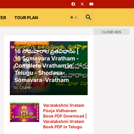
TER
TOUR PLAN
CLOSE ADS
INTERESTING FACTS
📚 Books
Rooms
భగవద్గీత
16 సోమవారాల వ్రతవిధానం |
16 Somavara Vratham -
Complete Vratham in
Telugu - Shodasa-
Somavara-Vratham
by
Chanti
Varalakshmi Vratam
Pooja Vidhanam
Book PDF Download |
Varalakshmi Vratam
Book PDF in Telugu