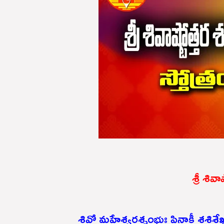
శ్రీ శివ
శివో మహేశ్వరశ్శంభుః పినాకీ శశిశే