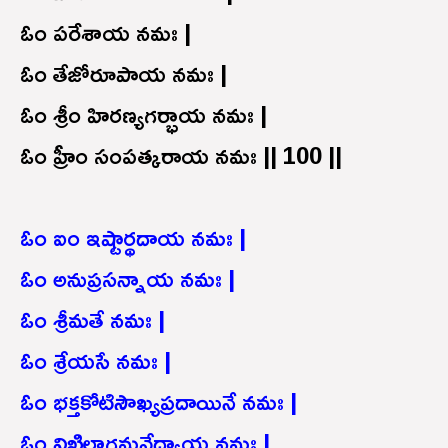
ఓం పరేశాయ నమః |
ఓం తేజోరూపాయ నమః |
ఓం శ్రీం హిరణ్యగర్భాయ నమః |
ఓం హ్రీం సంపత్కరాయ నమః || 100 ||
ఓం ఐం ఇష్టార్థదాయ నమః |
ఓం అనుప్రసన్నాయ నమః |
ఓం శ్రీమతే నమః |
ఓం శ్రేయసే నమః |
ఓం భక్తకోటిసౌఖ్యప్రదాయినే నమః |
ఓం నిఖిలాగమవేద్యాయ నమః |