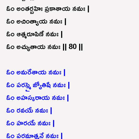
ఓం అంతర్బహిః ప్రకాశాయ నమః |
ఓం అచింత్యాయ నమః |
ఓం ఆత్మరూపిణే నమః |
ఓం అచ్యుతాయ నమః || 80 ||
ఓం అమరేశాయ నమః |
ఓం పరస్మై జ్యోతిషే నమః |
ఓం అహస్కరాయ నమః |
ఓం రవయే నమః |
ఓం హరయే నమః |
ఓం పరమాత్మనే నమః |