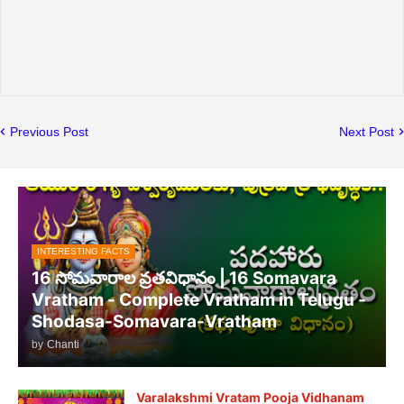
Previous Post
Next Post
INTERESTING FACTS
16 సోమవారాల వ్రతవిధానం | 16 Somavara
Vratham - Complete Vratham in Telugu -
Shodasa-Somavara-Vratham
by
Chanti
Varalakshmi Vratam Pooja Vidhanam