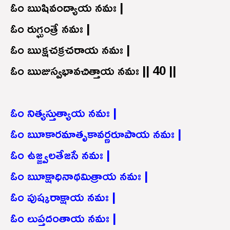
ఓం ఋషివంద్యాయ నమః |
ఓం రుగ్ఘంత్రే నమః |
ఓం ఋక్షచక్రచరాయ నమః |
ఓం ఋజుస్వభావచిత్తాయ నమః || 40 ||
ఓం నిత్యస్తుత్యాయ నమః |
ఓం ౠకారమాతృకావర్ణరూపాయ నమః |
ఓం ఉజ్జ్వలతేజసే నమః |
ఓం ౠక్షాధినాథమిత్రాయ నమః |
ఓం పుష్కరాక్షాయ నమః |
ఓం లుప్తదంతాయ నమః |