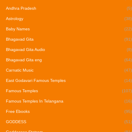
Andhra Pradesh
(5)
Astrology
(38)
Baby Names
(22)
Bhagavad Gita
(91)
Bhagavad Gita Audio
(8)
Bhagavad Gita eng
(64)
Carnatic Music
(47)
East Godavari Famous Temples
(14)
Famous Temples
(107)
Famous Temples In Telangana
(16)
Free Ebooks
(95)
GODDESS
(51)
Goddesses Stotram
(81)