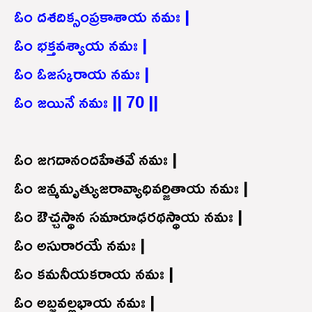
ఓం దశదిక్సంప్రకాశాయ నమః |
ఓం భక్తవశ్యాయ నమః |
ఓం ఓజస్కరాయ నమః |
ఓం జయినే నమః || 70 ||
ఓం జగదానందహేతవే నమః |
ఓం జన్మమృత్యుజరావ్యాధివర్జితాయ నమః |
ఓం ఔచ్చస్థాన సమారూఢరథస్థాయ నమః |
ఓం అసురారయే నమః |
ఓం కమనీయకరాయ నమః |
ఓం అబ్జవల్లభాయ నమః |