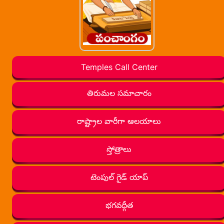
Temples Call Center
తిరుమల సమాచారం
రాష్ట్రాల వారీగా ఆలయాలు
స్తోత్రాలు
టెంపుల్ గైడ్ యాప్
భగవద్గీత