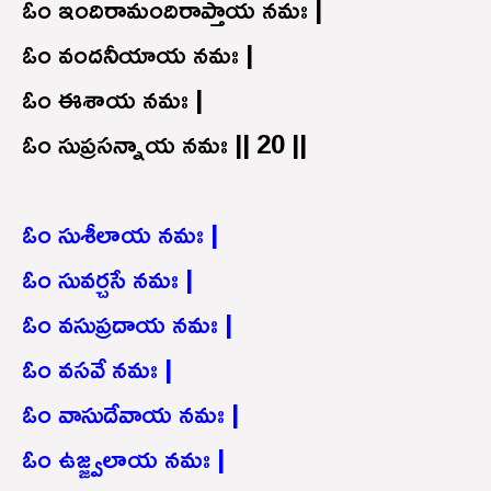
ఓం ఇందిరామందిరాప్తాయ నమః |
ఓం వందనీయాయ నమః |
ఓం ఈశాయ నమః |
ఓం సుప్రసన్నాయ నమః || 20 ||
ఓం సుశీలాయ నమః |
ఓం సువర్చసే నమః |
ఓం వసుప్రదాయ నమః |
ఓం వసవే నమః |
ఓం వాసుదేవాయ నమః |
ఓం ఉజ్జ్వలాయ నమః |