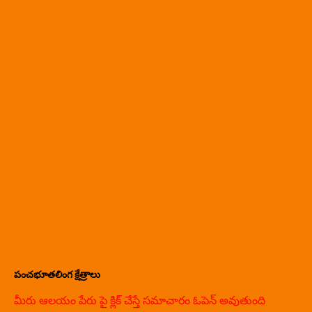
పంచభూతలింగ క్షేత్రాలు
మీరు ఆలయం పేరు పై క్లిక్ చేస్తే సమాచారం ఓపెన్ అవుతుంది