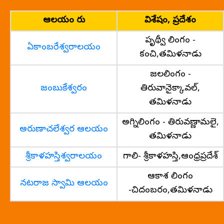
ఆలయం పేరు
విశేషం, ప్రదేశం
పృథ్వీ లింగం -
ఏకాంబరేశ్వరాలయం
కంచి,తమిళనాడు
జలలింగం -
జంబుకేశ్వరం
తిరువానైక్కావల్,
తమిళనాడు
అగ్నిలింగం - తిరువణ్ణామలై,
అరుణాచలేశ్వర ఆలయం
తమిళనాడు
శ్రీకాళహస్తిశ్వరాలయం
గాలి- శ్రీకాళహస్తి,ఆంధ్రప్రదేశ్
ఆకాశ లింగం
నటరాజ స్వామి ఆలయం
-చిదంబరం,తమిళనాడు