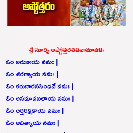
శ్రీ సూర్య అష్టోత్తరశతనామావళిః
ఓం అరుణాయ నమః |
ఓం శరణ్యాయ నమః |
ఓం కరుణారససింధవే నమః |
ఓం అసమానబలాయ నమః |
ఓం ఆర్తరక్షకాయ నమః |
ఓం ఆదిత్యాయ నమః |