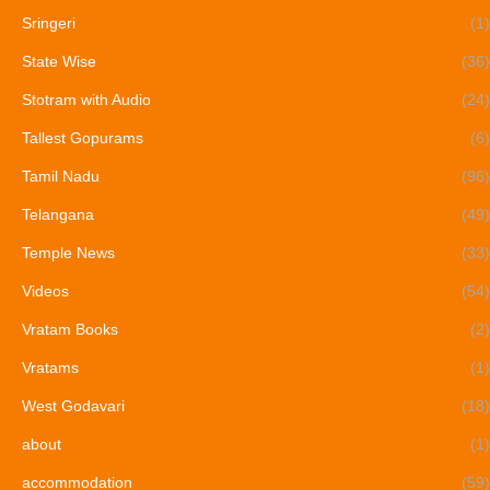
Sringeri
(1)
State Wise
(36)
Stotram with Audio
(24)
Tallest Gopurams
(6)
Tamil Nadu
(96)
Telangana
(49)
Temple News
(33)
Videos
(54)
Vratam Books
(2)
Vratams
(1)
West Godavari
(18)
about
(1)
accommodation
(59)