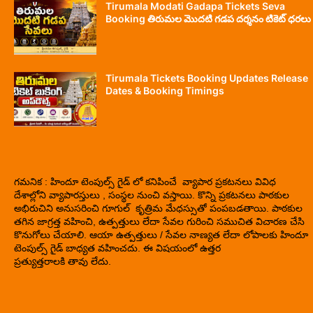
Tirumala Modati Gadapa Tickets Seva
Booking తిరుమల మొదటి గడప దర్శనం టికెట్ ధరలు
Tirumala Tickets Booking Updates Release
Dates & Booking Timings
గమనిక : హిందూ టెంపుల్స్ గైడ్ లో కనిపించే వ్యాపార ప్రకటనలు వివిధ
దేశాల్లోని వ్యాపారస్తులు , సంస్థల నుంచి వస్తాయి. కొన్ని ప్రకటనలు పాఠకుల
అభిరుచిని అనుసరించి గూగుల్ కృత్రిమ మేధస్సుతో పంపబడతాయి. పాఠకుల
తగిన జాగ్రత్త వహించి, ఉత్పత్తులు లేదా సేవల గురించి సముచిత విచారణ చేసి
కొనుగోలు చేయాలి. ఆయా ఉత్పత్తులు / సేవల నాణ్యత లేదా లోపాలకు హిందూ
టెంపుల్స్ గైడ్ బాధ్యత వహించదు. ఈ విషయంలో ఉత్తర
ప్రత్యుత్తరాలకి తావు లేదు.