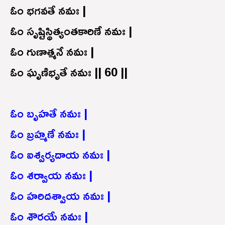
ఓం భగవతే నమః |
ఓం సృష్టిస్థిత్యంతకారిణే నమః |
ఓం గుణాత్మనే నమః |
ఓం ఘృణిభృతే నమః || 60 ||
ఓం బృహతే నమః |
ఓం బ్రహ్మణే నమః |
ఓం ఐశ్వర్యదాయ నమః |
ఓం శర్వాయ నమః |
ఓం హరిదశ్వాయ నమః |
ఓం శౌరయే నమః |