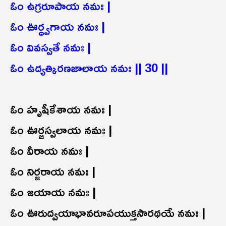
ఓం ఉగ్రరూపాయ నమః |
ఓం ఊర్ధ్వగాయ నమః |
ఓం వివస్వతే నమః |
ఓం ఉద్యత్కిరణజాలాయ నమః || 30 ||
ఓం హృషీకేశాయ నమః |
ఓం ఊర్జస్వలాయ నమః |
ఓం వీరాయ నమః |
ఓం నిర్జరాయ నమః |
ఓం జయాయ నమః |
ఓం ఊరుద్వయాభావరూపయుక్తసారథయే నమః |