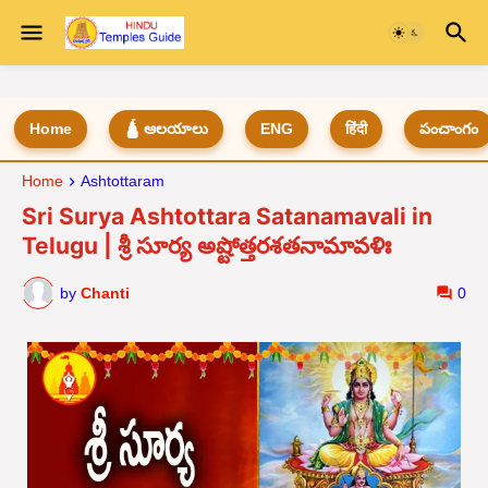
Home
🛕 ఆలయాలు
ENG
हिंदी
పంచాంగం
Home
Ashtottaram
Sri Surya Ashtottara Satanamavali in
Telugu | శ్రీ సూర్య అష్టోత్తరశతనామావళిః
by
Chanti
0