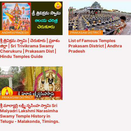
ANDHRAPRADESH
PRAKASAM DISTRICT
శ్రీ త్రివిక్రమ స్వామి | చెరుకూరు | ప్రకాశం
List of Famous Temples
జిల్లా | Sri Trivikrama Swamy
Prakasam District | Andhra
Cherukuru | Prakasam Dist |
Pradesh
Hindu Temples Guide
PRAKASAM DISTRICT
శ్రీ మాల్యాద్రి లక్ష్మి నృసింహ స్వామి Sri
Malyadri Lakshmi Narasimha
Swamy Temple History in
Telugu - Malakonda, Timings.