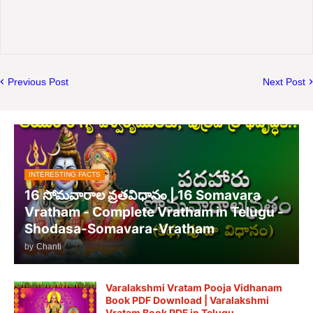
Previous Post
Next Post
INTERESTING FACTS
16 సోమవారాల వ్రతవిధానం | 16 Somavara
Vratham - Complete Vratham in Telugu -
Shodasa-Somavara-Vratham
by
Chanti
Varalakshmi Vratam Pooja Vidhanam
Book PDF Download | Varalakshmi
Vratam Book PDF in Telugu