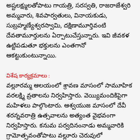
అష్టలక్ష్ములతోపాటు గాయత్రి, సరస్వతి, రాజరాజేశ్వరి
అమ్మవారు, శివపార్వతులు, వినాయకుడు,
సుబ్రహ్మణ్యేశ్వరస్వామి, దక్షిణామూర్తివంటి
దేవతామూర్తులను ఏర్పాటుచేస్తున్నారు. ఇవి జీవకళ
ఉట్టిపడుతూ భక్తులను ఎంతగానో
ఆకట్టుకుంటున్నాయి.
విశేష కార్యక్రమాలు :
వల్లూరమ్మ ఆలయంలో శ్రావణ మాసంలో సామూహిక
వరలక్ష్మి వ్రతాలను నిర్వహిస్తారు. వెయ్యిమందికిపైగా
మహిళలు పాల్గొంటారు. ఆశ్వయుజ మాసంలో దేవీ
శరన్నవరాత్రి ఉత్సవాలను అత్యంత వైభవంగా
నిర్వహిస్తారు. కనుమ పర్వదినంనాడు అమ్మవారికి
గ్రామోత్సవంతోపాటు వల్లూరు చెరువులో