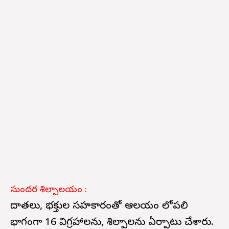
సుందర శిల్పాలయం :
దాతలు, భక్తుల సహకారంతో ఆలయం లోపలి
భాగంగా 16 విగ్రహాలను, శిల్పాలను ఏర్పాటు చేశారు.