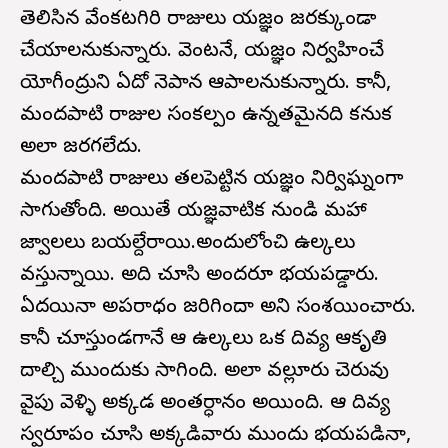
తెలిసిన వేంకటగిరి రాజులు యజ్ఞం జరక్కుండా
చేయాలనుకున్నారు. వెంటనే, యజ్ఞం నిర్వహించే
యోగీంద్రుని ఏదో నెపాన ఆపాలనుకున్నారు. కానీ,
మందపాటి రాజుల సంకల్పం ఉన్నతమైనది కనుక
అలా జరగలేదు.
మందపాటి రాజులు తలపెట్టిన యజ్ఞం నిర్విఘ్నంగా
సాగుతోంది. అయితే యజ్ఞవాటిక నుండి మహా
జ్వాలలు బయల్దేరాయి.అందులోంచి ఉల్కలు
వస్తున్నాయి. అది చూసి అందరూ భయపడ్డారు.
ఏదయినా అపరాధం జరిగిందా అని సంశయించారు.
కానీ చూస్తుండగానే ఆ ఉల్కలు ఒక దివ్య ఆకృతి
దాల్చి ముందుకు సాగింది. అలా వల్లూరు చెరువు
వైపు వెళ్ళి అక్కడ అంతర్ధానం అయింది. ఆ దివ్య
స్వరూపం చూసి అక్కడివారు ముందు భయపడినా,