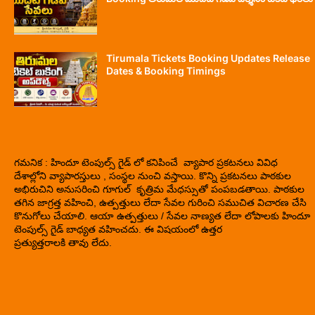
Tirumala Tickets Booking Updates Release
Dates & Booking Timings
గమనిక : హిందూ టెంపుల్స్ గైడ్ లో కనిపించే వ్యాపార ప్రకటనలు వివిధ
దేశాల్లోని వ్యాపారస్తులు , సంస్థల నుంచి వస్తాయి. కొన్ని ప్రకటనలు పాఠకుల
అభిరుచిని అనుసరించి గూగుల్ కృత్రిమ మేధస్సుతో పంపబడతాయి. పాఠకుల
తగిన జాగ్రత్త వహించి, ఉత్పత్తులు లేదా సేవల గురించి సముచిత విచారణ చేసి
కొనుగోలు చేయాలి. ఆయా ఉత్పత్తులు / సేవల నాణ్యత లేదా లోపాలకు హిందూ
టెంపుల్స్ గైడ్ బాధ్యత వహించదు. ఈ విషయంలో ఉత్తర
ప్రత్యుత్తరాలకి తావు లేదు.