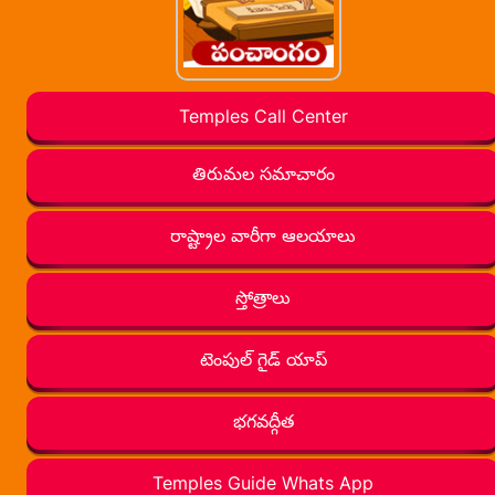
Temples Call Center
తిరుమల సమాచారం
రాష్ట్రాల వారీగా ఆలయాలు
స్తోత్రాలు
టెంపుల్ గైడ్ యాప్
భగవద్గీత
Temples Guide Whats App