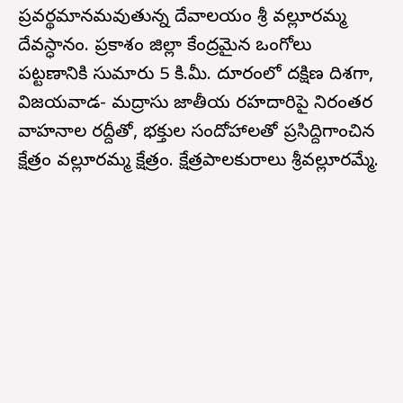
ప్రవర్థమానమవుతున్న దేవాలయం శ్రీ వల్లూరమ్మ
దేవస్ధానం. ప్రకాశం జిల్లా కేంద్రమైన ఒంగోలు
పట్టణానికి సుమారు 5 కి.మీ. దూరంలో దక్షిణ దిశగా,
విజయవాడ- మద్రాసు జాతీయ రహదారిపై నిరంతర
వాహనాల రద్దీతో, భక్తుల సందోహాలతో ప్రసిద్దిగాంచిన
క్షేత్రం వల్లూరమ్మ క్షేత్రం. క్షేత్రపాలకురాలు శ్రీవల్లూరమ్మే.