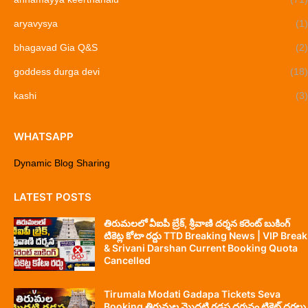
aryavysya
(1)
bhagavad Gia Q&S
(2)
goddess durga devi
(18)
kashi
(3)
WHATSAPP
Dynamic Blog Sharing
LATEST POSTS
తిరుమలలో వీఐపీ బ్రేక్, శ్రీవాణి దర్శన కరెంట్ బుకింగ్
టికెట్ల కోటా రద్దు TTD Breaking News | VIP Break
& Srivani Darshan Current Booking Quota
Cancelled
Tirumala Modati Gadapa Tickets Seva
Booking తిరుమల మొదటి గడప దర్శనం టికెట్ ధరలు