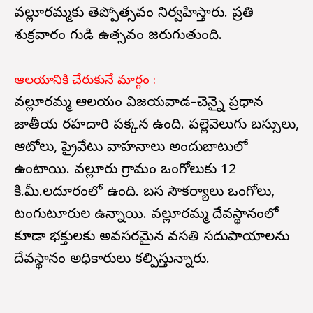
వల్లూరమ్మకు తెప్పోత్సవం నిర్వహిస్తారు. ప్రతి
శుక్రవారం గుడి ఉత్సవం జరుగుతుంది.
ఆలయానికి చేరుకునే మార్గం :
వల్లూరమ్మ ఆలయం విజయవాడ–చెన్నై ప్రధాన
జాతీయ రహదారి పక్కన ఉంది. పల్లెవెలుగు బస్సులు,
ఆటోలు, ప్రైవేటు వాహనాలు అందుబాటులో
ఉంటాయి. వల్లూరు గ్రామం ఒంగోలుకు 12
కి.మీ.లదూరంలో ఉంది. బస సౌకర్యాలు ఒంగోలు,
టంగుటూరుల ఉన్నాయి. వల్లూరమ్మ దేవస్థానంలో
కూడా భక్తులకు అవసరమైన వసతి సదుపాయాలను
దేవస్థానం అధికారులు కల్పిస్తున్నారు.