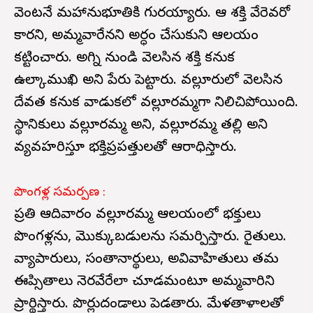
వెంటనే మహానుభూతికి గురయ్యారు. ఆ శక్తి వేరెవరో
కారని, అమ్మవారేనని అర్ధం చేసుకుని ఆలయం
కట్టించారు. అగ్ని నుండి వెలసిన శక్తి కనుక
ఉల్కాముఖి అని పేరు పెట్టారు. వల్లూరులో వెలసిన
దేవత కనుక వాడుకలో వల్లూరమ్మగా నిలిచిపోయింది.
స్థానికులు వల్లూరమ్మ అని, వల్లూరమ్మ తల్లి అని
వ్యవహరిస్తూ భక్తిప్రపత్తులతో ఆరాధిస్తారు.
పొంగళ్ల సమర్పణ :
ప్రతి ఆదివారం వల్లూరమ్మ ఆలయంలో భక్తులు
పొంగళ్లను, మొక్కుబడులను సమర్పిస్తారు. రైతులు.
వ్యాపారులు, సంతానార్థులు, అవివాహితులు తమ
ఈప్సితాలు నెరవేరేలా చూడమంటూ అమ్మవారిని
ప్రార్థిస్తారు. పొర్లుదండాలు పెడతారు. మేళతాళాలతో