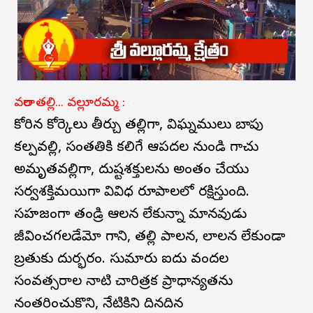
వరాల తల్లి... వల్లూరమ్మ :
కోరిన కోర్కెలు తీర్చు తల్లిగా, విఘ్నములు బాపు
కల్పవల్లి, సంతతికి కలిగే ఆపదల నుండి గాచు
అమృతవల్లిగా, దుష్టశక్తులను అంతం చేయు
సర్వశక్తిమయిగా వివిధ రూపాలలో రక్షిస్తుంది.
సహజంగా తండ్రి ఆలన లేకున్నా మానవుడు
జీవించగలడేమో గాని, తల్లి పాలన, లాలన లేకుండా
బ్రతుకు దుర్భరం. సుమారు ఐదు వందల
సంవత్సరాల నాటి చారిత్రక ప్రాధాన్యతను
నంతరించుకొని, నేటికిని దినదిన