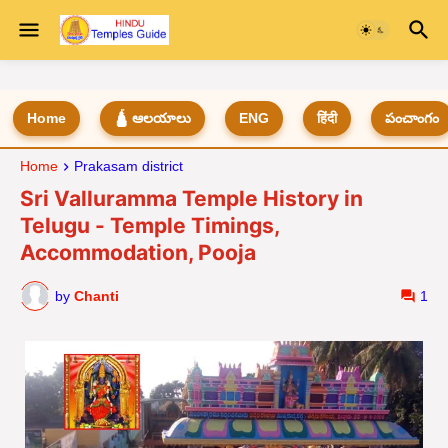
Home
🛕 ఆలయాలు
ENG
हिंदी
పంచాంగం
Home
Prakasam district
Sri Valluramma Temple History in
Telugu - Temple Timings,
Accommodation, Pooja
by
Chanti
1