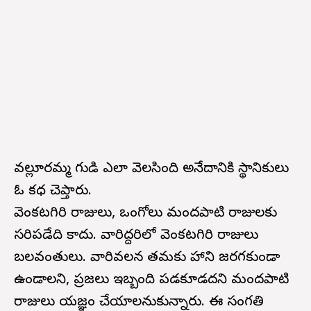
వల్లూరమ్మ గుడి ఎలా వెలసింది అనేదానికి స్థానికులు
ఓ కధ చెప్తారు.
వెంకటగిరి రాజులు, ఒంగోలు మందపాటి రాజులకు
సరిపడేది కాదు. వారిద్దరిలో వెంకటగిరి రాజులు
బలవంతులు. వారివలన తమకు హాని జరగకుండా
ఉండాలని, ప్రజలు ఇబ్బంది పడకూడదని మందపాటి
రాజులు యజ్ఞం చేయాలనుకున్నారు. ఈ సంగతి