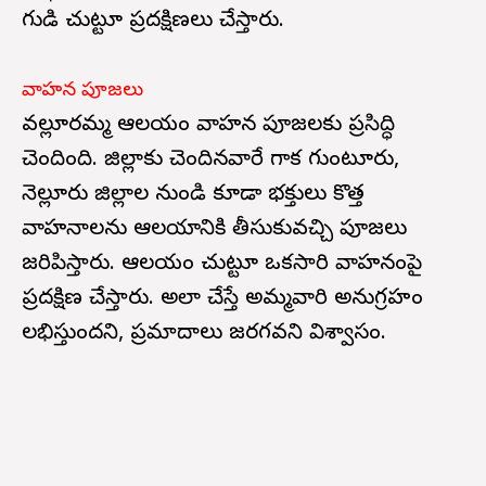
గుడి చుట్టూ ప్రదక్షిణలు చేస్తారు.
వాహన పూజలు
వల్లూరమ్మ ఆలయం వాహన పూజలకు ప్రసిద్ధి
చెందింది. జిల్లాకు చెందినవారే గాక గుంటూరు,
నెల్లూరు జిల్లాల నుండి కూడా భక్తులు కొత్త
వాహనాలను ఆలయానికి తీసుకువచ్చి పూజలు
జరిపిస్తారు. ఆలయం చుట్టూ ఒకసారి వాహనంపై
ప్రదక్షిణ చేస్తారు. అలా చేస్తే అమ్మవారి అనుగ్రహం
లభిస్తుందని, ప్రమాదాలు జరగవని విశ్వాసం.