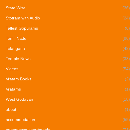
State Wise
(36)
Stotram with Audio
(24)
Tallest Gopurams
(6)
Tamil Nadu
(96)
Telangana
(49)
Temple News
(33)
Videos
(54)
Vratam Books
(2)
Vratams
(1)
West Godavari
(18)
about
(1)
accommodation
(59)
annamayya keerthanalu
(71)