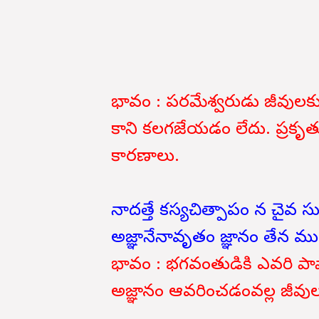
భావం : పరమేశ్వరుడు జీవులకు కర్
కాని కలగజేయడం లేదు. ప్రకృత
కారణాలు.
నాదత్తే కస్యచిత్పాపం న చైవ స
అజ్ఞానేనావృతం జ్ఞానం తేన మ
భావం : భగవంతుడికి ఎవరి పాపాప
అజ్ఞానం ఆవరించడంవల్ల జీవు