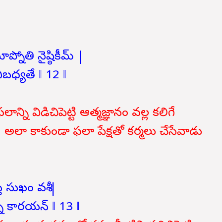
ప్నోతి నైష్ఠికీమ్ |
ిబధ్యతే ‖ 12 ‖
్ని విడిచిపెట్టి ఆత్మజ్ఞానం వల్ల కలిగే
అలా కాకుండా ఫలా పేక్షతో కర్మలు చేసేవాడు
ే సుఖం వశీ |
్న కారయన్ ‖ 13 ‖