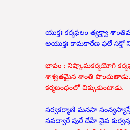
యుక్తః కర్మఫలం త్యక్త్వా శాంతిమా
అయుక్తః కామకారేణ ఫలే సక్తో న
భావం : నిష్కామకర్మయోగి కర్మఫలాన
శాశ్వతమైన శాంతి పొందుతాడు. 
కర్మబంధంలో చిక్కుకుంటాడు.
సర్వకర్మాణి మనసా సంన్యస్యాస్త
నవద్వారే పురే దేహీ నైవ కుర్వన