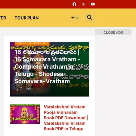
TER
TOUR PLAN
CLOSE ADS
INTERESTING FACTS
📚 Books
Rooms
భగవద్గీత
16 సోమవారాల వ్రతవిధానం |
16 Somavara Vratham -
Complete Vratham in
Telugu - Shodasa-
Somavara-Vratham
by
Chanti
Varalakshmi Vratam
Pooja Vidhanam
Book PDF Download |
Varalakshmi Vratam
Book PDF in Telugu