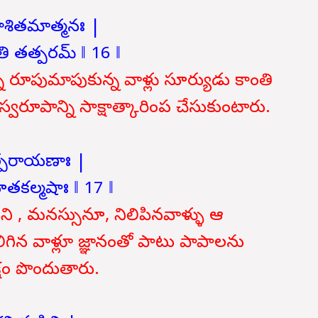
ాశితమాత్మనః |
తి తత్పరమ్ ‖ 16 ‖
్నీ రూపుమాపుకున్న వాళ్లు సూర్యుడు కాంతి
్వరూపాన్ని సాక్షాత్కారింప చేసుకుంటారు.
్తత్పరాయణాః |
ధూతకల్మషాః ‖ 17 ‖
ిని , మనస్సునూ, నిలిపినవాళ్ళు ఆ
 కలిగిన వాళ్లూ జ్ఞానంతో పాటు పాపాలను
క్షం పొందుతారు.