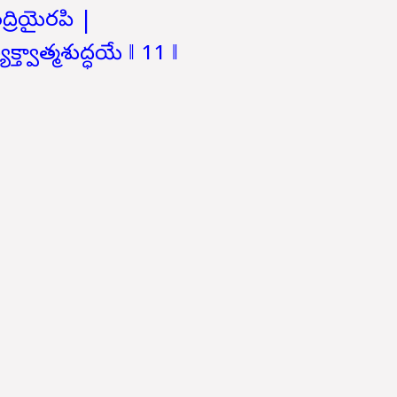
ద్రియైరపి |
్త్వాత్మశుద్ధయే ‖ 11 ‖