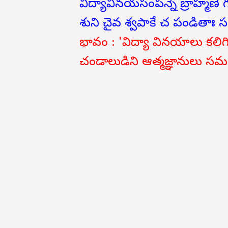
విద్యావినయసంపన్నే బ్రాహ్మణే గ
శుని చైవ శ్వపాకే చ పండితాః స
భావం : 'విద్యా వినయాలు కలిగి
చండాలుడిని ఆత్మజ్ఞానులు సమద