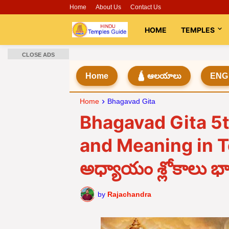
Home
About Us
Contact Us
HOME
TEMPLES
CLOSE ADS
Home
🛕 ఆలయాలు
ENG
Home
Bhagavad Gita
Bhagavad Gita 5t
and Meaning in Te
అధ్యాయం శ్లోకాలు 
by
Rajachandra