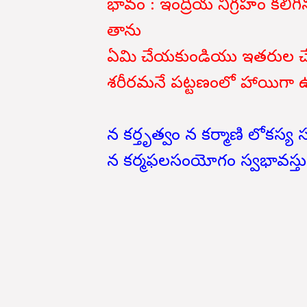
భావం : ఇంద్రియ నిగ్రహం కలిగిన
తాను
ఏమి చేయకుండియు ఇతరుల చేత 
శరీరమనే పట్టణంలో హాయిగా
న కర్తృత్వం న కర్మాణి లోకస్య 
న కర్మఫలసంయోగం స్వభావస్తు ప్