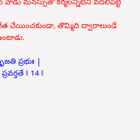
 వాడు మనస్సుతో కర్మలన్నీటిని వదిలిపెట్టి
చేయించకుండా, తొమ్మిది ద్వారాలుండే
 ఉంటాడు.
సృజతి ప్రభుః |
రవర్తతే ‖ 14 ‖