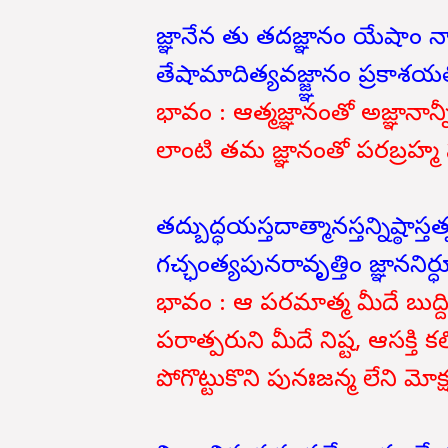
జ్ఞానేన తు తదజ్ఞానం యేషాం న
తేషామాదిత్యవజ్జ్ఞానం ప్రకాశయ
భావం : ఆత్మజ్ఞానంతో అజ్ఞానాన
లాంటి తమ జ్ఞానంతో పరబ్రహ్మ స
తద్బుద్ధయస్తదాత్మానస్తన్నిష్ఠాస
గచ్ఛంత్యపునరావృత్తిం జ్ఞాననిర్
భావం : ఆ పరమాత్మ మీదే బుద్ద
పరాత్పరుని మీదే నిష్ట, ఆసక్తి
పోగొట్టుకొని పునఃజన్మ లేని మో