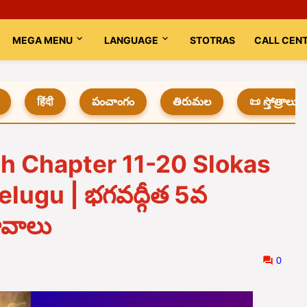
MEGA MENU
LANGUAGE
STOTRAS
CALL CEN
हिंदी
పంచాంగం
తిరుమల
📜 స్తోత్రాలు
h Chapter 11-20 Slokas
lugu | భగవద్గీత 5వ
భావాలు
0