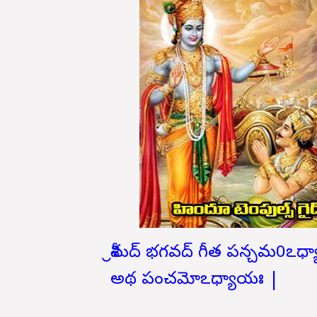
శ్రీమద్ భగవద్ గీత పన్చమ0ఽధ
అథ పంచమోఽధ్యాయః |