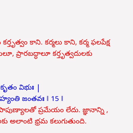
తృత్వం కాని. కర్మలు కాని, కర్మ ఫలపేక్ష
ులూ, ప్రారబద్ధాలూ
కర్తృత్వదులకు
ుకృతం విభుః |
ుహ్యంతి జంతవః ‖ 15 ‖
ుణ్యాలతో ప్రమేయం లేదు. జ్ఞానాన్ని ,
లకు అలాంటి భ్రమ కలుగుతుంది.