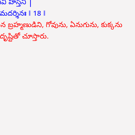
వి హస్తిని |
మదర్శినః ‖ 18 ‖
న బ్రహ్మణుడిని, గోవును, ఏనుగును, కుక్కను
ృష్టితో చూస్తారు.