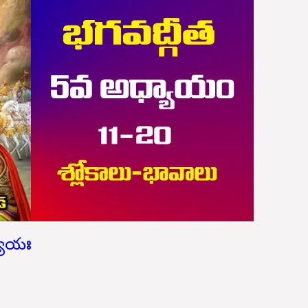
్యాయః