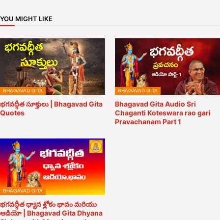
YOU MIGHT LIKE
BHAGAVAD GITA
BHAGAVAD GITA
భగవద్గీత సూక్తులు | Bhagavad Gita
Bhagavad Gita Audio Sri
Quotes
Chaganti Koteswara rao gari
Pravachanam Part 1
BHAGAVAD GITA
భగవద్గీత ధ్యాన శ్లోకం భావం మరియు
ఆడియో | Bhagavad Gita Dhyana