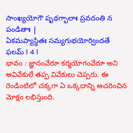
సాంఖ్యయోగౌ పృథగ్బాలాః ప్రవదంతి న
పండితాః |
ఏకమప్యాస్థితః సమ్యగుభయోర్విందతే
ఫలమ్ ‖ 4 ‖
భావం : జ్ఞానంవేరూ కర్మయోగంవేరూ అని
ఆవివేకులే తప్ప వివేకులు చెప్పరు. ఈ
రెండింటిలో చక్కగా ఏ ఒక్కదాన్ని ఆచరించిన
మోక్షం లభిస్తుంది.