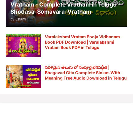
Vratham - Complete Vratham in Telugu -
Shodasa-Somavara-Vratham
by
Chanti
Varalakshmi Vratam Pooja Vidhanam
Book PDF Download | Varalakshmi
Vratam Book PDF in Telugu
సరళమైన తెలుగు లో సంపూర్ణ భగవద్గీత |
Bhagavad Gita Complete Slokas With
Meaning Free Audio Download in Telugu