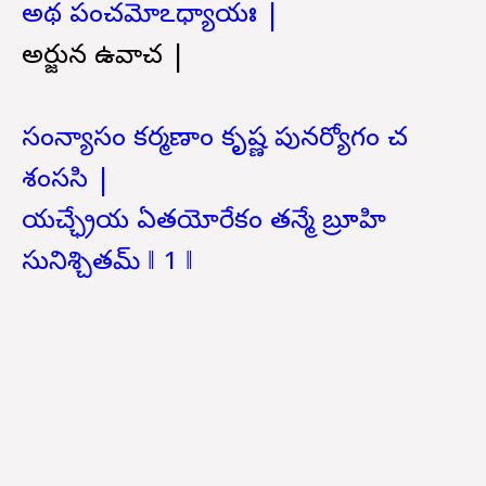
అథ పంచమోఽధ్యాయః |
అర్జున ఉవాచ |
సంన్యాసం కర్మణాం కృష్ణ పునర్యోగం చ
శంససి |
యచ్ఛ్రేయ ఏతయోరేకం తన్మే బ్రూహి
సునిశ్చితమ్ ‖ 1 ‖