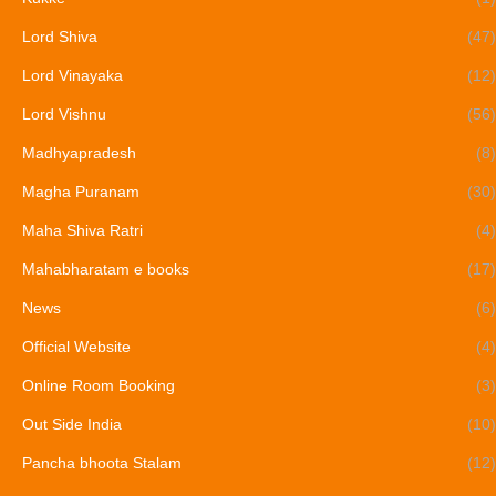
Lord Shiva
(47)
Lord Vinayaka
(12)
Lord Vishnu
(56)
Madhyapradesh
(8)
Magha Puranam
(30)
Maha Shiva Ratri
(4)
Mahabharatam e books
(17)
News
(6)
Official Website
(4)
Online Room Booking
(3)
Out Side India
(10)
Pancha bhoota Stalam
(12)