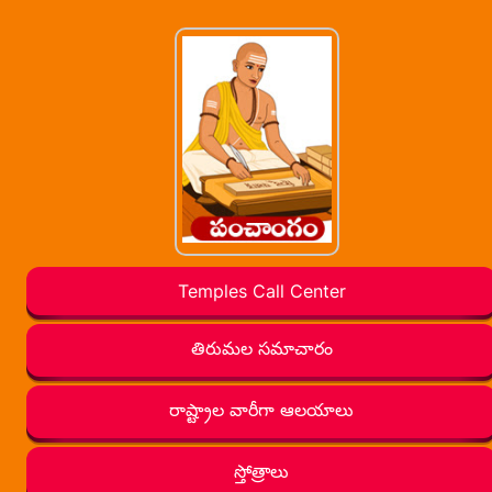
Temples Call Center
తిరుమల సమాచారం
రాష్ట్రాల వారీగా ఆలయాలు
స్తోత్రాలు