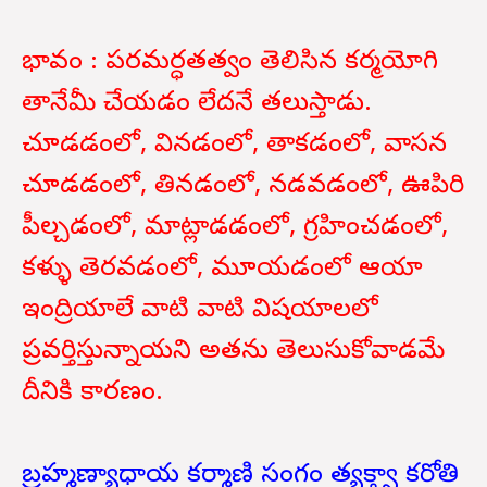
భావం : పరమర్ధతత్వం తెలిసిన కర్మయోగి
తానేమీ చేయడం లేదనే తలుస్తాడు.
చూడడంలో, వినడంలో, తాకడంలో, వాసన
చూడడంలో, తినడంలో, నడవడంలో, ఊపిరి
పీల్చడంలో, మాట్లాడడంలో, గ్రహించడంలో,
కళ్ళు తెరవడంలో, మూయడంలో ఆయా
ఇంద్రియాలే వాటి వాటి విషయాలలో
ప్రవర్తిస్తున్నాయని అతను తెలుసుకోవాడమే
దీనికి కారణం.
బ్రహ్మణ్యాధాయ కర్మాణి సంగం త్యక్త్వా కరోతి