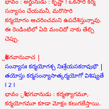
భావం : అర్జునుడు : కృష్ణా ! ఒకసారి కర్మ
సన్యాసం చేయమనీ, మరొసారి
కర్మయోగం
ఆచరించమని ఉపదేశిస్తున్నావు.
ఈ రెండింటిలో ఏది మంచిదో నాకు తేల్చి
చెప్పు.
శ్రీభగవానువాచ |
సంన్యాసః కర్మయోగశ్చ నిఃశ్రేయసకరావుభౌ |
తయోస్తు కర్మసంన్యాసాత్కర్మయోగో విశిష్యతే
‖ 2 ‖
భావం : శ్రీ భగవానుడు : కర్మత్యాగమూ,
కర్మయోగమూ కూడా మోక్షం కలుగజేస్తాయి.