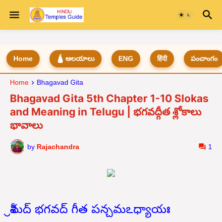
Home
🛕 ఆలయాలు
ENG
हिंदी
పంచాంగం
Home
Bhagavad Gita
Bhagavad Gita 5th Chapter 1-10 Slokas
and Meaning in Telugu | భగవద్గీత శ్లోకాలు
భావాలు
by
Rajachandra
1
శ్రీమద్ భగవద్ గీత పన్చమఽధ్యాయః