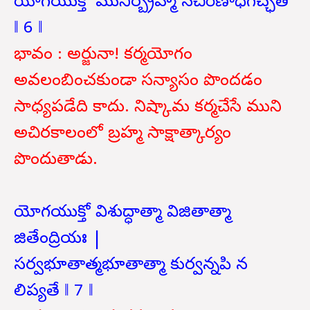
యోగయుక్తో మునిర్బ్రహ్మ నచిరేణాధిగచ్ఛతి
‖ 6 ‖
భావం : అర్జునా! కర్మయోగం
అవలంబించకుండా సన్యాసం పొందడం
సాధ్యపడేది కాదు. నిష్కామ కర్మచేసే ముని
అచిరకాలంలో బ్రహ్మ సాక్షాత్కార్యం
పొందుతాడు.
యోగయుక్తో విశుద్ధాత్మా విజితాత్మా
జితేంద్రియః |
సర్వభూతాత్మభూతాత్మా కుర్వన్నపి న
లిప్యతే ‖ 7 ‖