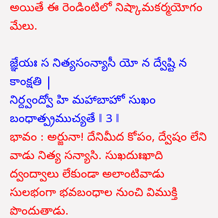
అయితే ఈ రెండింటిలో నిష్కామకర్మయోగం
మేలు.
జ్ఞేయః స నిత్యసంన్యాసీ యో న ద్వేష్టి న
కాంక్షతి |
నిర్ద్వంద్వో హి మహాబాహో సుఖం
బంధాత్ప్రముచ్యతే ‖ 3 ‖
భావం : అర్జునా! దేనిమీద కోపం, ద్వేషం లేని
వాడు నిత్య సన్యాసి. సుఖదుఃఖాది
ద్వంద్వాలు లేకుండా అలాంటివాడు
సులభంగా భవబంధాల నుంచి విముక్తి
పొందుతాడు.