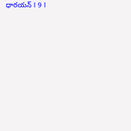
ధారయన్ ‖ 9 ‖