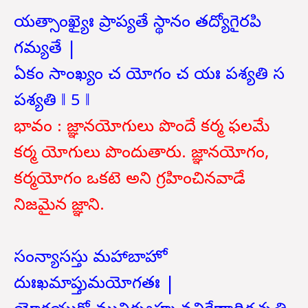
యత్సాంఖ్యైః ప్రాప్యతే స్థానం తద్యోగైరపి
గమ్యతే |
ఏకం సాంఖ్యం చ యోగం చ యః పశ్యతి స
పశ్యతి ‖ 5 ‖
భావం : జ్ఞానయోగులు పొందే కర్మ ఫలమే
కర్మ యోగులు పొందుతారు. జ్ఞానయోగం,
కర్మయోగం ఒకటె అని గ్రహించినవాడే
నిజమైన జ్ఞాని.
సంన్యాసస్తు మహాబాహో
దుఃఖమాప్తుమయోగతః |