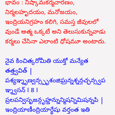
భావం : నిష్కామకర్మచారణం,
నిర్మలహృదయం, మనోజయం,
ఇంద్రియనిగ్రహం కలిగి, సమస్త జీవులలో
వుండే ఆత్మ ఒక్కటే అని తెలుసుకున్నవాడు
కర్మలు చేసినా ఎలాంటి ధోషమూ అంటాదు.
నైవ కించిత్కరోమీతి యుక్తో మన్యేత
తత్త్వవిత్ |
పశ్యఞ్శృణ్వన్స్పృశంజిఘ్రన్నశ్నన్గచ్ఛన్స్వప
ఞ్శ్వసన్ ‖ 8 ‖
ప్రలపన్విసృజన్గృహ్ణన్నున్మిషన్నిమిషన్నపి |
ఇంద్రియాణీంద్రియార్థేషు వర్తంత ఇతి