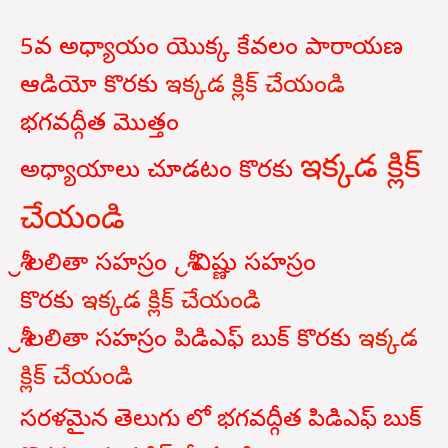
5వ అధ్యాయం యొక్క కేవలం పారాయణ
ఆడియో కొరకు
ఇక్కడ క్లిక్ చేయండి
భగవద్గీత
మొత్తం
ఇక్కడ క్లిక్
అధ్యాయాలు
చూడటం
కొరకు
చేయండి
శ్రీ లలితా సహస్రం , శ్రీ విష్ణు సహస్రం
కొరకు
ఇక్కడ క్లిక్ చేయండి
శ్రీ లలితా సహస్రం పిడిఎఫ్ బుక్ కొరకు
ఇక్కడ
క్లిక్ చేయండి
సరళమైన తెలుగు లో భగవద్గీత పిడిఎఫ్ బుక్