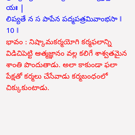
యః |
లిప్యతే న స పాపేన పద్మపత్రమివాంభసా ‖
10 ‖
భావం : నిష్కామకర్మయోగి కర్మఫలాన్ని
విడిచిపెట్టి ఆత్మజ్ఞానం వల్ల కలిగే శాశ్వతమైన
శాంతి పొందుతాడు. అలా కాకుండా ఫలా
పేక్షతో కర్మలు చేసేవాడు కర్మబంధంలో
చిక్కుకుంటాడు.