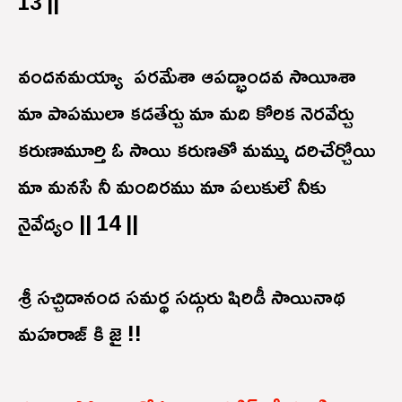
13 ||
వందనమయ్యా పరమేశా ఆపద్భాందవ సాయీశా
మా పాపములా కడతేర్చు మా మది కోరిక నెరవేర్చు
కరుణామూర్తి ఓ సాయి కరుణతో మమ్ము దరిచేర్చోయి
మా మనసే నీ మందిరము మా పలుకులే నీకు
నైవేద్యం || 14 ||
శ్రీ సచ్చిదానంద సమర్థ సద్గురు షిరిడీ సాయినాథ
మహరాజ్ కి జై !!