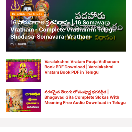
INTERESTING FACTS
16 సోమవారాల వ్రతవిధానం | 16 Somavara
Vratham - Complete Vratham in Telugu -
Shodasa-Somavara-Vratham
by
Chanti
Varalakshmi Vratam Pooja Vidhanam
Book PDF Download | Varalakshmi
Vratam Book PDF in Telugu
సరళమైన తెలుగు లో సంపూర్ణ భగవద్గీత |
Bhagavad Gita Complete Slokas With
Meaning Free Audio Download in Telugu