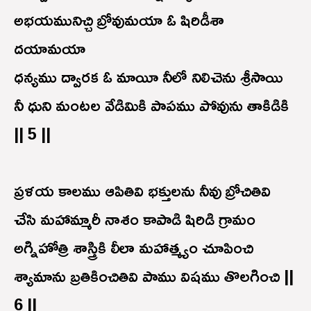
అభయమునిచ్చి బ్రోవుమయా ఓ షిరిడీశా
దయామయా
ధన్యము ద్వారక ఓ మాయీ నీలో నిలిచెను శ్రీసాయి
నీ ధుని మంటల వేడిమికి పాపము పోవును తాకిడికి
|| 5 ||
ప్రళయ కాలము ఆపితివి భక్తులను నీవు బ్రోచితివి
చేసి మహామ్మారీ నాశం కాపాడి షిరిడి గ్రామం
అగ్నిహోత్రి శాస్త్రికి లీలా మహాత్మ్యం చూపించి
శ్యామాను బ్రతికించితివి పాము విషము తొలగించి ||
6 ||