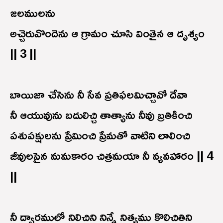
జలములను
అచ్చెరువొందెను ఆ గ్రామం చూసి వింతైన ఆ దృశ్యం
|| 3 ||
బాయిజా చేసెను నీ సేవ ప్రతిఫలమిచ్చావో దేవా
నీ ఆయువును బదులిచ్చి తాత్యాను నీవు బ్రతికించి
పశుపక్షులను ప్రేమించి ప్రేమతో వాటిని లాలించి
జీవులపైన మమకారం చిత్రమయా నీ వ్యవహారం || 4
||
నీ ద్వారములో నిలిచిని నిన్నే నిత్యము కొలిచితిని