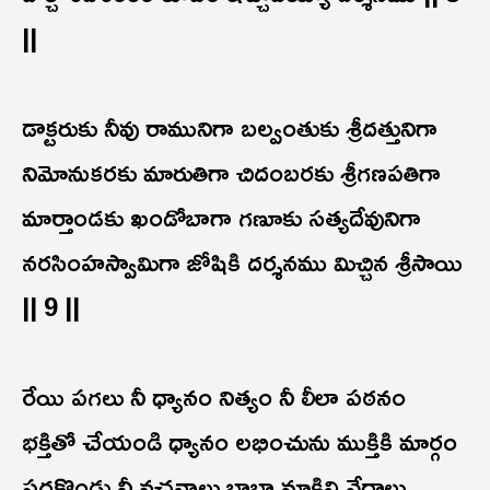
||
డాక్టరుకు నీవు రామునిగా బల్వంతుకు శ్రీదత్తునిగా
నిమోనుకరకు మారుతిగా చిదంబరకు శ్రీగణపతిగా
మార్తాండకు ఖండోబాగా గణూకు సత్యదేవునిగా
నరసింహస్వామిగా జోషికి దర్శనము మిచ్చిన శ్రీసాయి
|| 9 ||
రేయి పగలు నీ ధ్యానం నిత్యం నీ లీలా పఠనం
భక్తితో చేయండి ధ్యానం లభించును ముక్తికి మార్గం
పదకొండు నీ వచనాలు బాబా మాకివి వేదాలు