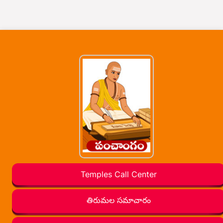
Temples Call Center
తిరుమల సమాచారం