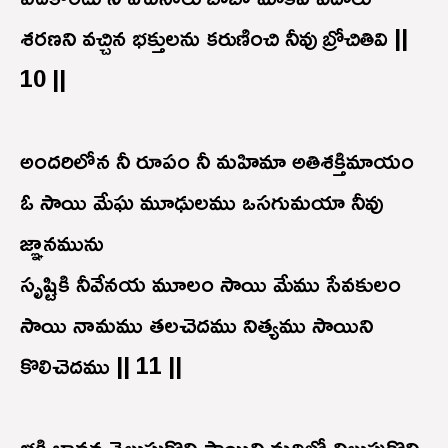
శరణని వచ్చిన భక్తులను కరుణించి నీవు బ్రోచితివి ||
10 ||
అందరిలోన నీ రూపం నీ మహిమా అతిశక్తిమాయం
ఓ సాయి మేఘ మూఢులము ఒసగుమయా నీవు
జ్ఞానమును
సృష్టికి నీవేనయ మూలం సాయి మేము సేవకులం
సాయి నామము తలచెదము నిత్యము సాయిని
కొలిచెదము || 11 ||
భక్తి భావన తెలుసుకొని సాయిని మదిలో నిలుపుకొని