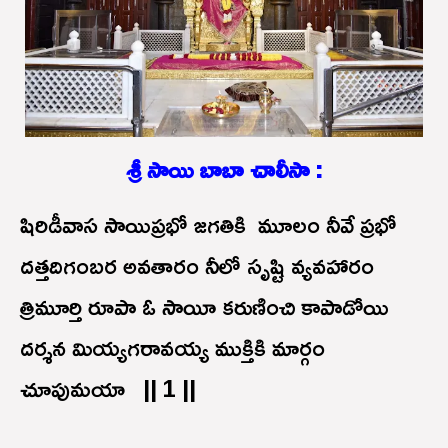
శ్రీ సాయి బాబా చాలీసా :
షిరిడీవాస సాయిప్రభో జగతికి మూలం నీవే ప్రభో
దత్తదిగంబర అవతారం నీలో సృష్టి వ్యవహారం
త్రిమూర్తి రూపా ఓ సాయీ కరుణించి కాపాడోయి
దర్శన మియ్యగరావయ్య ముక్తికి మార్గం
చూపుమయా || 1 ||