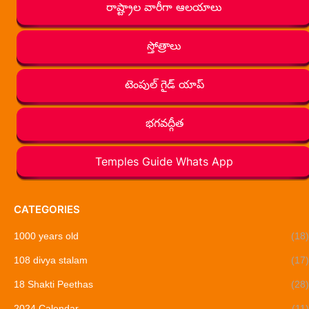
రాష్ట్రాల వారీగా ఆలయాలు
స్తోత్రాలు
టెంపుల్ గైడ్ యాప్
భగవద్గీత
Temples Guide Whats App
CATEGORIES
1000 years old
(18)
108 divya stalam
(17)
18 Shakti Peethas
(28)
2024 Calendar
(11)