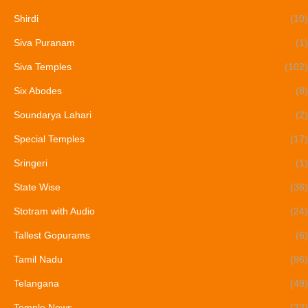
Shirdi
(10)
Siva Puranam
(1)
Siva Temples
(102)
Six Abodes
(8)
Soundarya Lahari
(2)
Special Temples
(17)
Sringeri
(1)
State Wise
(36)
Stotram with Audio
(24)
Tallest Gopurams
(6)
Tamil Nadu
(96)
Telangana
(49)
Temple News
(33)