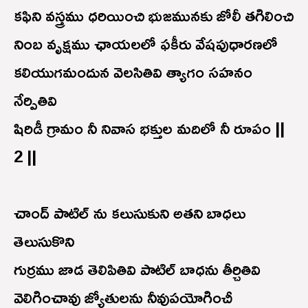
కఫిని వస్త్రము ధరియించి భుజమునకు జోలీ తగిలించి
నింబ వృక్షము ఛాయలలో ఫకీరు వేషపుధారణలో
కలియుగమందున వెలసితివి త్యాగం సహనం
నేర్పితివి
షిరిడీ గ్రామం నీ నివాస భక్తుల మదిలో నీ రూపం ||
2 ||
చాంద్ పాటిల్ ను కలుసుకుని అతని బాధలు
తెలుసుకొని
గుర్రము జాడ తెలిపితివి పాటిల్ బాధను తీర్చితివి
వెలిగించావు జ్యోతులను నీవుపయోగించీ