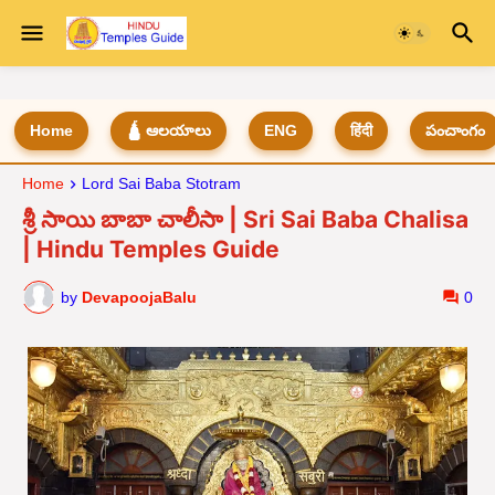
Home
🛕 ఆలయాలు
ENG
हिंदी
పంచాంగం
Home
Lord Sai Baba Stotram
శ్రీ సాయి బాబా చాలీసా | Sri Sai Baba Chalisa
| Hindu Temples Guide
by
DevapoojaBalu
0