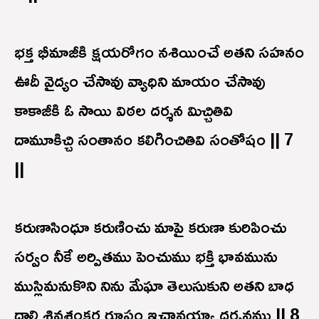
భక్త భీమాజీకి క్షయరోగం నశియించే అతని సహనం
ఊదీ వైద్యం చేసావు వ్యాధిని మాయం చేసావు
కాకాజీకి ఓ సాయి విఠల దర్శన మిచ్చితివి
దామూకిచ్చి సంతానం కలిగించితివి సంతోషం || 7
||
కరుణాసింధూ కరుణించు మాపై కరుణా కురిపించు
సర్వం నీకే అర్పితము పెంచుము భక్తి భావమును
ముస్లిమనుకొని నిను మేఘా తెలుసుకుని అతని బాధ
దాల్చి శివశంకర రూపం ఇచ్చావయ్యా దర్శనము || 8