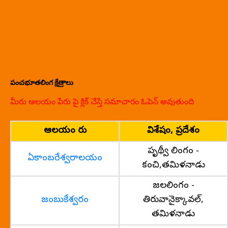
పంచభూతలింగ క్షేత్రాలు
మీరు ఆలయం పేరు పై క్లిక్ చేస్తే సమాచారం ఓపెన్ అవుతుంది
ఆలయం పేరు
విశేషం, ప్రదేశం
పృథ్వీ లింగం -
ఏకాంబరేశ్వరాలయం
కంచి,తమిళనాడు
జలలింగం -
జంబుకేశ్వరం
తిరువానైక్కావల్,
తమిళనాడు