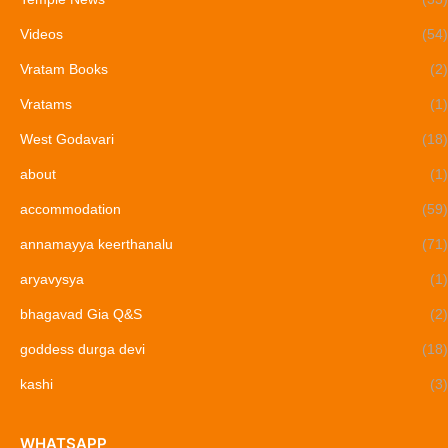
Videos
(54)
Vratam Books
(2)
Vratams
(1)
West Godavari
(18)
about
(1)
accommodation
(59)
annamayya keerthanalu
(71)
aryavysya
(1)
bhagavad Gia Q&S
(2)
goddess durga devi
(18)
kashi
(3)
WHATSAPP