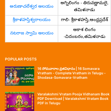
అగ్నిలింగం - తిరువణ్ణామలై,
అరుణాచలేశ్వర ఆలయం
తమిళనాడు
శ్రీకాళహస్తిశ్వరాలయం
గాలి- శ్రీకాళహస్తి,ఆంధ్రప్రదేశ్
ఆకాశ లింగం
నటరాజ స్వామి ఆలయం
-చిదంబరం,తమిళనాడు
POPULAR POSTS
16 సోమవారాల వ్రతవిధానం | 16 Somavara
Vratham - Complete Vratham in Telugu -
Shodasa-Somavara-Vratham
Varalakshmi Vratam Pooja Vidhanam Book
PDF Download | Varalakshmi Vratam Book
PDF in Telugu