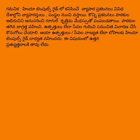
గమనిక : హిందూ టెంపుల్స్ గైడ్ లో కనిపించే వ్యాపార ప్రకటనలు వివిధ
దేశాల్లోని వ్యాపారస్తులు , సంస్థల నుంచి వస్తాయి. కొన్ని ప్రకటనలు పాఠకుల
అభిరుచిని అనుసరించి గూగుల్ కృత్రిమ మేధస్సుతో పంపబడతాయి. పాఠకుల
తగిన జాగ్రత్త వహించి, ఉత్పత్తులు లేదా సేవల గురించి సముచిత విచారణ చేసి
కొనుగోలు చేయాలి. ఆయా ఉత్పత్తులు / సేవల నాణ్యత లేదా లోపాలకు హిందూ
టెంపుల్స్ గైడ్ బాధ్యత వహించదు. ఈ విషయంలో ఉత్తర
ప్రత్యుత్తరాలకి తావు లేదు.