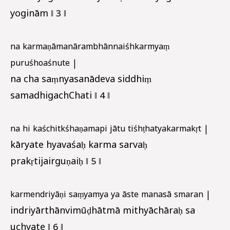
yoginām ‖ 3 ‖
na karmaṇāmanārambhānnaiśhkarmyaṃ
puruśhoaśnute |
na cha saṃnyasanādeva siddhiṃ
samadhigachChati ‖ 4 ‖
na hi kaśchitkśhaṇamapi jātu tiśhṭhatyakarmakṛt |
kāryate hyavaśaḥ karma sarvaḥ
prakṛtijairguṇaiḥ ‖ 5 ‖
karmendriyāṇi saṃyamya ya āste manasā smaran |
indriyārthānvimūḍhātmā mithyāchāraḥ sa
uchyate ‖ 6 ‖