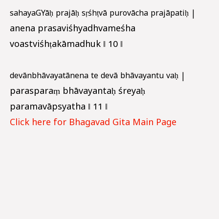
sahayaGYāḥ prajāḥ sṛśhṭvā purovācha prajāpatiḥ |
anena prasaviśhyadhvameśha
voastviśhṭakāmadhuk ‖ 10 ‖
devānbhāvayatānena te devā bhāvayantu vaḥ |
parasparaṃ bhāvayantaḥ śreyaḥ
paramavāpsyatha ‖ 11 ‖
Click here for Bhagavad Gita Main Page