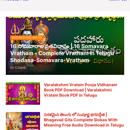
INTERESTING FACTS
16 సోమవారాల వ్రతవిధానం | 16 Somavara
Vratham - Complete Vratham in Telugu -
Shodasa-Somavara-Vratham
by
Chanti
Varalakshmi Vratam Pooja Vidhanam
Book PDF Download | Varalakshmi
Vratam Book PDF in Telugu
సరళమైన తెలుగు లో సంపూర్ణ భగవద్గీత |
Bhagavad Gita Complete Slokas With
Meaning Free Audio Download in Telugu