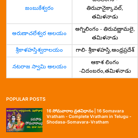
జలలింగం -
జంబుకేశ్వరం
తిరువానైక్కావల్,
తమిళనాడు
అగ్నిలింగం - తిరువణ్ణామలై,
అరుణాచలేశ్వర ఆలయం
తమిళనాడు
శ్రీకాళహస్తిశ్వరాలయం
గాలి- శ్రీకాళహస్తి,ఆంధ్రప్రదేశ్
ఆకాశ లింగం
నటరాజ స్వామి ఆలయం
-చిదంబరం,తమిళనాడు
POPULAR POSTS
16 సోమవారాల వ్రతవిధానం | 16 Somavara
Vratham - Complete Vratham in Telugu -
Shodasa-Somavara-Vratham