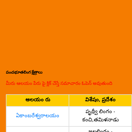
పంచభూతలింగ క్షేత్రాలు
మీరు ఆలయం పేరు పై క్లిక్ చేస్తే సమాచారం ఓపెన్ అవుతుంది
ఆలయం పేరు
విశేషం, ప్రదేశం
పృథ్వీ లింగం -
ఏకాంబరేశ్వరాలయం
కంచి,తమిళనాడు