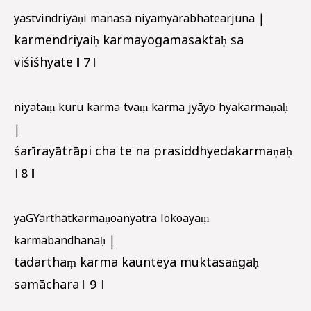
yastvindriyāṇi manasā niyamyārabhatearjuna |
karmendriyaiḥ karmayogamasaktaḥ sa
viśiśhyate ‖ 7 ‖
niyataṃ kuru karma tvaṃ karma jyāyo hyakarmaṇaḥ
|
śarīrayātrāpi cha te na prasiddhyedakarmaṇaḥ
‖ 8 ‖
yaGYārthātkarmaṇoanyatra lokoayaṃ
karmabandhanaḥ |
tadarthaṃ karma kaunteya muktasaṅgaḥ
samāchara ‖ 9 ‖