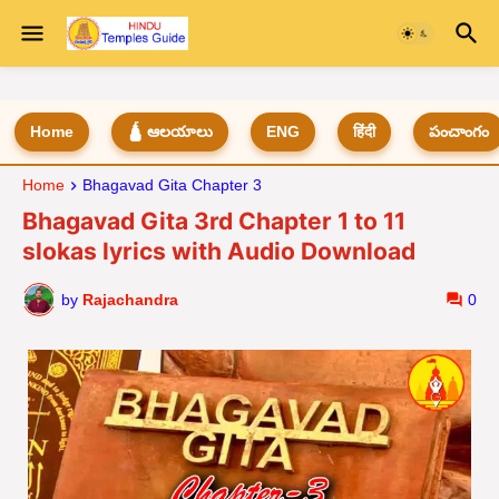
Home
🛕 ఆలయాలు
ENG
हिंदी
పంచాంగం
Home
Bhagavad Gita Chapter 3
Bhagavad Gita 3rd Chapter 1 to 11
slokas lyrics with Audio Download
by
Rajachandra
0