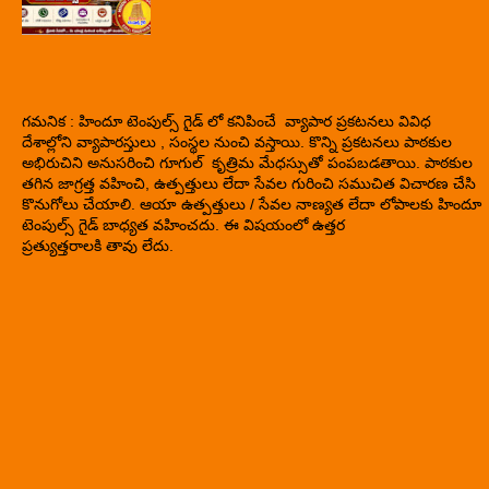
గమనిక : హిందూ టెంపుల్స్ గైడ్ లో కనిపించే వ్యాపార ప్రకటనలు వివిధ
దేశాల్లోని వ్యాపారస్తులు , సంస్థల నుంచి వస్తాయి. కొన్ని ప్రకటనలు పాఠకుల
అభిరుచిని అనుసరించి గూగుల్ కృత్రిమ మేధస్సుతో పంపబడతాయి. పాఠకుల
తగిన జాగ్రత్త వహించి, ఉత్పత్తులు లేదా సేవల గురించి సముచిత విచారణ చేసి
కొనుగోలు చేయాలి. ఆయా ఉత్పత్తులు / సేవల నాణ్యత లేదా లోపాలకు హిందూ
టెంపుల్స్ గైడ్ బాధ్యత వహించదు. ఈ విషయంలో ఉత్తర
ప్రత్యుత్తరాలకి తావు లేదు.