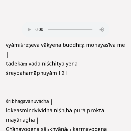
vyāmiśreṇeva vākyena buddhiṃ mohayasīva me
|
tadekaṃ vada niśchitya yena
śreyoahamāpnuyām ‖ 2 ‖
śrībhagavānuvācha |
lokeasmindvividhā niśhṭhā purā proktā
mayānagha |
GYānayogena sāṅkhyānāṃ karmayogena