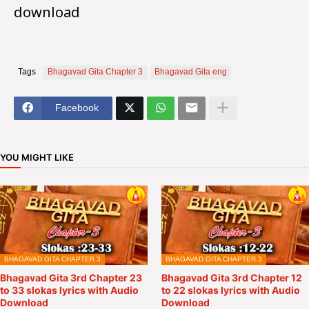
download
Tags
Bhagavad Gita Chapter 3
Bhagavad Gita eng
Facebook
YOU MIGHT LIKE
BHAGAVAD GITA CHAPTER 3
BHAGAVAD GITA CHAPTER 3
Bhagavad Gita 3rd Chapter 23
Bhagavad Gita 3rd Chapter 12
to 33 slokas lyrics with Audio
to 22 slokas lyrics with Audio
Download
Download