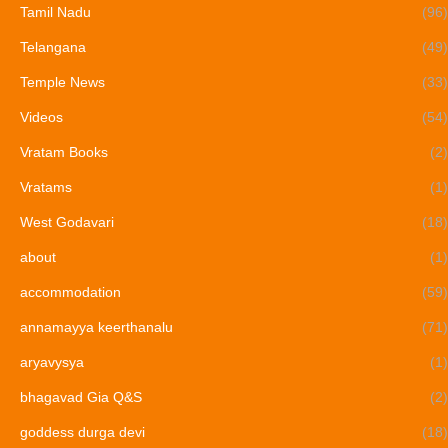
Tamil Nadu
(96)
Telangana
(49)
Temple News
(33)
Videos
(54)
Vratam Books
(2)
Vratams
(1)
West Godavari
(18)
about
(1)
accommodation
(59)
annamayya keerthanalu
(71)
aryavysya
(1)
bhagavad Gia Q&S
(2)
goddess durga devi
(18)