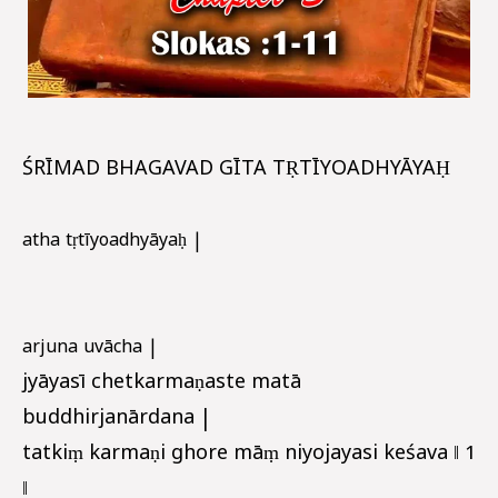
ŚRĪMAD BHAGAVAD GĪTA TṚTĪYOADHYĀYAḤ
atha tṛtīyoadhyāyaḥ |
arjuna uvācha |
jyāyasī chetkarmaṇaste matā
buddhirjanārdana |
tatkiṃ karmaṇi ghore māṃ niyojayasi keśava ‖ 1
‖