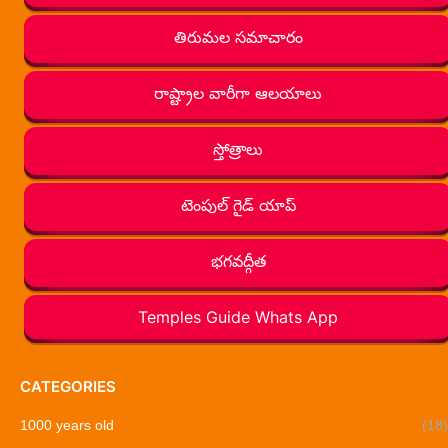
తిరుమల సమాచారం
రాష్ట్రాల వారీగా ఆలయాలు
స్తోత్రాలు
టెంపుల్ గైడ్ యాప్
భగవద్గీత
Temples Guide Whats App
CATEGORIES
1000 years old
(18)