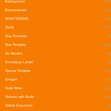
Ramayanam
(10)
Rameswaram
(17)
SIGHTSEEING
(6)
Shirdi
(10)
Siva Puranam
(1)
Siva Temples
(102)
Six Abodes
(8)
Soundarya Lahari
(2)
Special Temples
(17)
Sringeri
(1)
State Wise
(36)
Stotram with Audio
(24)
Tallest Gopurams
(6)