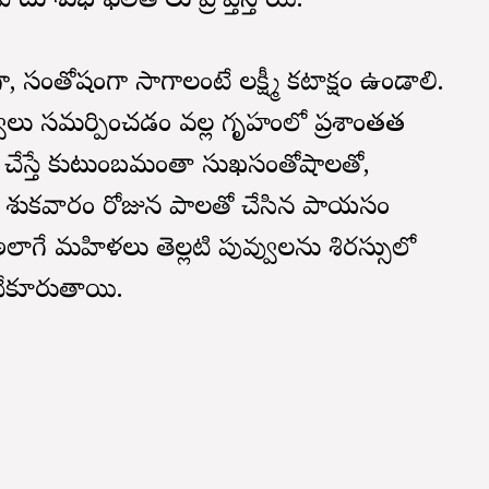
టు శుభ ఫలితాలు ప్రాప్తిస్తాయి.
సంతోషంగా సాగాలంటే లక్ష్మీ కటాక్షం ఉండాలి.
వ్వులు సమర్పించడం వల్ల గృహంలో ప్రశాంతత
ఇలా చేస్తే కుటుంబమంతా సుఖసంతోషాలతో,
 శుక్రవారం రోజున పాలతో చేసిన పాయసం
అలాగే మహిళలు తెల్లటి పువ్వులను శిరస్సులో
చేకూరుతాయి.