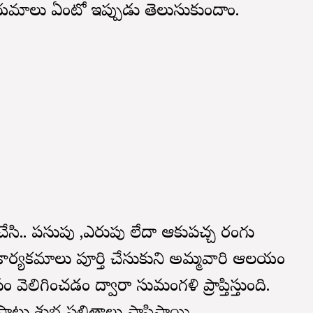
నియమాలు ఏంటో ఇప్పుడు తెలుసుకుందాం.
చేసి.. పసుపు ,ఎరుపు లేదా ఆకుపచ్చ రంగు
ి కార్యక్రమాలు పూర్తి చేసుకుని అమ్మవారి ఆలయం
ం వెలిగించడం ద్వారా సుమంగళి ప్రాప్తిస్తుంది.