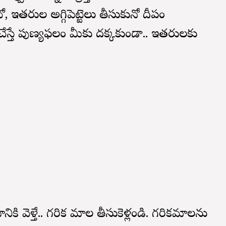
 ఇతరుల అగ్గిపెట్టెలు తీసుకునో దీపం
ేస్తే పుణ్యఫలం మీకు దక్కకుండా.. ఇతరులకు
నికి వెళ్తే.. గరిక మాల తీసుకెళ్లండి. గరికమాలను