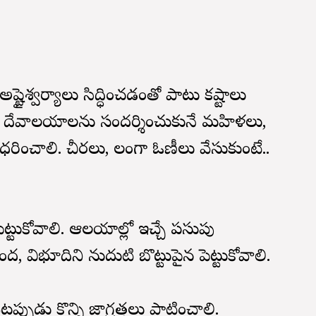
అష్టైశ్వర్యాలు సిద్ధించడంతో పాటు కష్టాలు
ే దేవాలయాలను సందర్శించుకునే మహిళలు,
ించాలి. చీరలు, లంగా ఓణీలు వేసుకుంటే..
ట్టుకోవాలి. ఆలయాల్లో ఇచ్చే పసుపు
విభూదిని నుదుటి బొట్టుపైన పెట్టుకోవాలి.
పుడు కొన్ని జాగ్రత్తలు పాటించాలి.