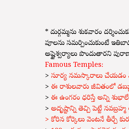
* దుర్గమ్మను శుక్రవారం దర్శిం
పూలను సమర్పించుకుంటే ఇతిబ
అష్టైశ్వర్యాలు పొందుతారని పుర
Famous Temples:
>
సూర్య నమస్కారాలు చేయడం వల
>
ఈ రాశులవారు జీవితంలో డబ్బు
>
ఈ ఉంగరం ధరిస్తే అన్ని శుభాలే
>
అదృష్టాన్ని తెచ్చి పెట్టే నవబ్
> కోరిన కోర్కెలు వెంటనే తీర్చే