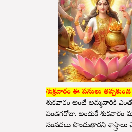
శుక్రవారం ఈ పనులు తప్పకుండ
శుక్రవారం అంటే అమ్మవారికి ఎంతో
పండగరోజు. అందుకే శుక్రవారం మ
సంపదలు పొందుతారని శాస్త్రాలు చె