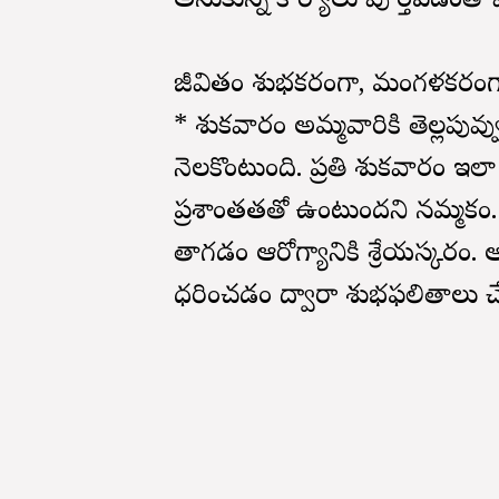
అనుకున్న కార్యాలు పూర్తవడంతో పా
జీవితం శుభకరంగా, మంగళకరంగా, 
* శుక్రవారం అమ్మవారికి తెల్లపు
నెలకొంటుంది. ప్రతి శుక్రవారం 
ప్రశాంతతతో ఉంటుందని నమ్మకం.
తాగడం ఆరోగ్యానికి శ్రేయస్కరం. 
ధరించడం ద్వారా శుభఫలితాలు 