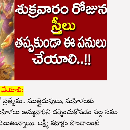
 చేయాలి:
 ప్రత్యేకం.. ముత్తైదువులు, మహిళలకు
హిళలు అమ్మవారిని దర్శించుకోవడం వల్ల సకల
బుతున్నాయి. లక్ష్మీ కటాక్షం పొందాలంటే