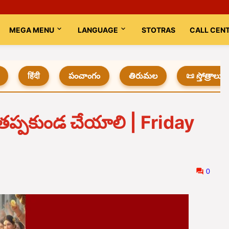
MEGA MENU
LANGUAGE
STOTRAS
CALL CEN
हिंदी
పంచాంగం
తిరుమల
📜 స్తోత్రాలు
తప్పకుండ చేయాలి | Friday
0