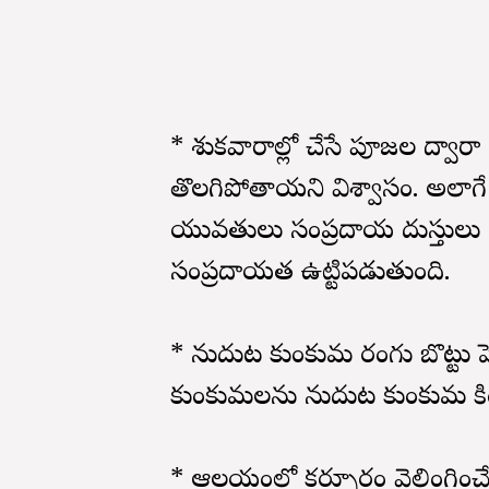
* శుక్రవారాల్లో చేసే పూజల ద్వారా 
తొలగిపోతాయని విశ్వాసం. అలాగ
యువతులు సంప్రదాయ దుస్తులు ధర
సంప్రదాయత ఉట్టిపడుతుంది.
* నుదుట కుంకుమ రంగు బొట్టు పె
కుంకుమలను నుదుట కుంకుమ కింద, 
* ఆలయంలో కర్పూరం వెలింగించేటప్