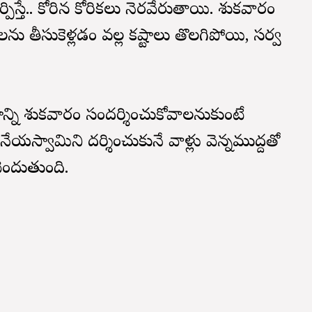
పిస్తే.. కోరిన కోరికలు నెరవేరుతాయి. శుక్రవారం
ాలను తీసుకెళ్లడం వల్ల కష్టాలు తొలగిపోయి, సర్వ
న్ని శుక్రవారం సందర్శించుకోవాలనుకుంటే
స్వామిని దర్శించుకునే వాళ్లు వెన్నముద్దతో
చెందుతుంది.