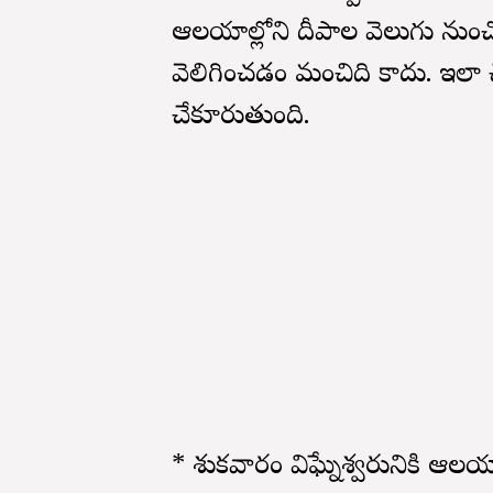
ఆలయాల్లోని దీపాల వెలుగు నుంచో,
వెలిగించడం మంచిది కాదు. ఇలా చ
చేకూరుతుంది.
* శుక్రవారం విఘ్నేశ్వరునికి ఆలయా