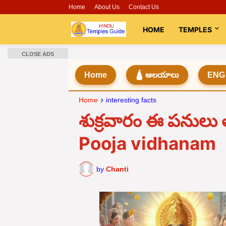
Home
About Us
Contact Us
HOME
TEMPLES
CLOSE ADS
Home
🛕 ఆలయాలు
ENG
Home
interesting facts
శుక్రవారం ఈ పనులు 
Pooja vidhanam
by
Chanti