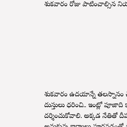
శుక్రవారం రోజు పాటించాల్సిన 
శుక్రవారం ఉదయాన్నే తలస్నానం 
దుస్తులు ధరించి.. ఇంట్లో పూజాద
దర్శించుకోవాలి. అక్కడ నేతితో దీప