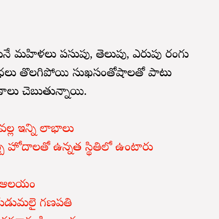
చుకునే మహిళలు పసుపు, తెలుపు, ఎరుపు రంగు
ాధలు తొలగిపోయి సుఖసంతోషాలతో పాటు
ాణాలు చెబుతున్నాయి.
్ల ఇన్ని లాభాలు
 హోదాలతో ఉన్నత స్థితిలో ఉంటారు
రహ్మ ఆలయం
 కురుడుమలై గణపతి