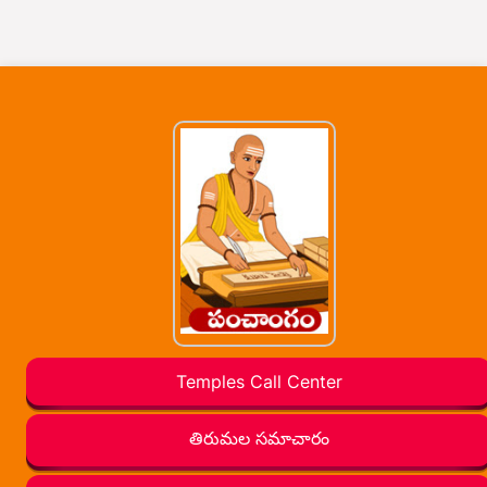
Temples Call Center
తిరుమల సమాచారం