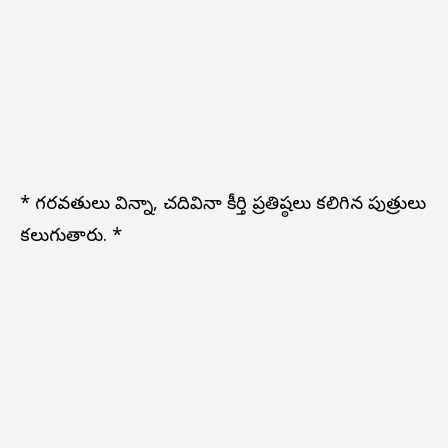
* గర్భవతులు విన్నా, చదివినా కీర్తి ప్రతిష్ఠలు కలిగిన పుత్రులు
కలుగుతారు. *