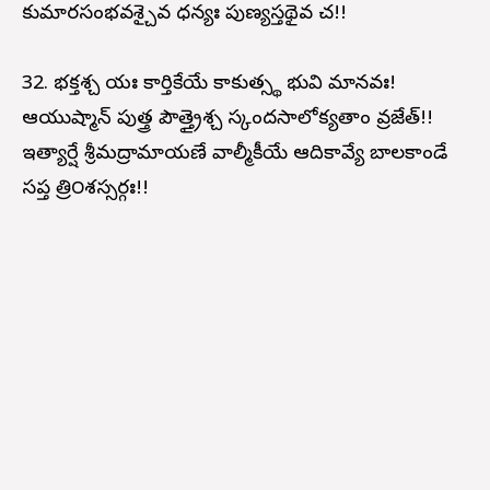
కుమారసంభవశ్చైవ ధన్యః పుణ్యస్తథైవ చ!!
32. భక్తశ్చ యః కార్తికేయే కాకుత్స్థ భువి మానవః!
ఆయుష్మాన్ పుత్త్ర పౌత్త్రైశ్చ స్కందసాలోక్యతాం వ్రజేత్!!
ఇత్యార్షే శ్రీమద్రామాయణే వాల్మీకీయే ఆదికావ్యే బాలకాండే
సప్త త్రి౦శస్సర్గః!!