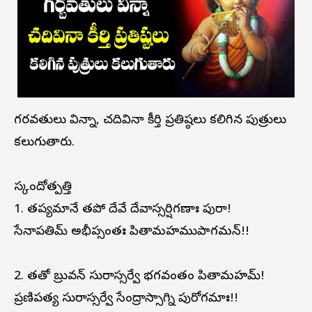
గర్భవతులు విన్నా, చదివినా కీర్తి ప్రతిష్ఠలు కలిగిన పుత్రులు
కలుగుతారు.
స్కందోత్పత్తి
1. తప్యమానే తపో దేవే దేవాస్సర్షిగణాః పురా!
సేనాపతిమ్ అభీప్సంతః పితామహముపాగమన్!!
2. తతో బ్రువన్ సురాస్సర్వే భగవంతం పితామహమ్!
ప్రణిపత్య సురాస్సర్వే సేంద్రాస్సాగ్ని పురోగమాః!!