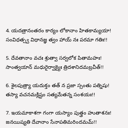
4. యదత్రానంతరం కార్యం లోకానాం హితకామ్యయా!
సంవిధత్స్వ విధానజ్ఞ త్వం హాయ్ నః పరమా గతిః!!
5. దేవతానాం వచః శ్రుత్వా సర్వలోక పితామహః!
సాంత్వయాన్ మధురైర్వాక్యైః త్రిదశానిదమబ్రవీత్!!
6. శైలపుత్ర్యా యదుక్తం తత్ న ప్రజా స్సంతు పత్నిషు!
తస్యా వచనమక్లిష్టం సత్యమేతన్న సంశయః!!
7. ఇయమాకాశగా గంగా యస్యాం పుత్త్రం హుతాశనః!
జనయిష్యతి దేవానాం సేనాపతిమరిందమమ్!!