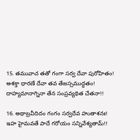
15. తమువాచ తతో గంగా సర్వ దేవా పురోహితం!
అశక్తా ధారణే దేవా తవ తేజస్సముద్ధతం!
దాహ్యమానాగ్నినా తేన సంప్రవ్యథిత చేతనా!!
16. అథాబ్రవీదిదం గంగం సర్వదేవ హుతాశనః!
ఇహ హైమవతే పాదే గర్భోయం సన్నివేశ్యతామ్!!