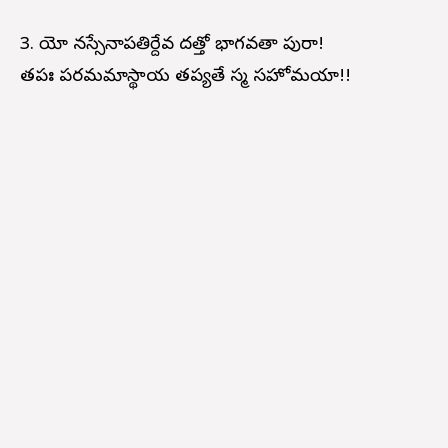
3. యో నస్సేనాపతిర్దేవ దత్తో భాగవతా పురా!
తపః పరమమాస్థాయ తప్యతే స్మ సహోమయా!!