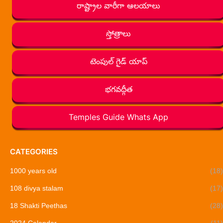
రాష్ట్రాల వారీగా ఆలయాలు
స్తోత్రాలు
టెంపుల్ గైడ్ యాప్
భగవద్గీత
Temples Guide Whats App
CATEGORIES
1000 years old
(18)
108 divya stalam
(17)
18 Shakti Peethas
(28)
2024 Calendar
(11)