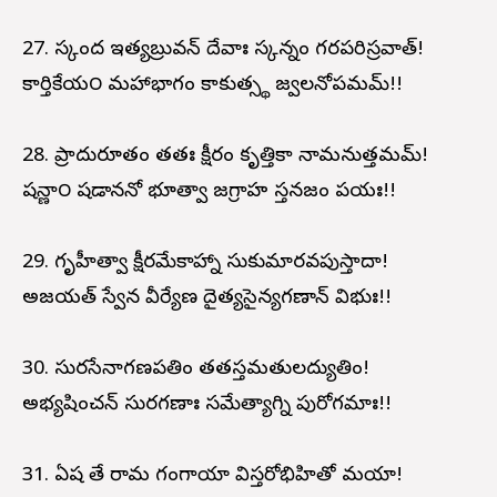
27. స్కంద ఇత్యబ్రువన్ దేవాః స్కన్నం గర్భపరిస్రవాత్!
కార్తికేయ౦ మహాభాగం కాకుత్స్థ జ్వలనోపమమ్!!
28. ప్రాదుర్భూతం తతః క్షీరం కృత్తికా నామనుత్తమమ్!
షన్ణా౦ షడాననో భూత్వా జగ్రాహ స్తనజం పయః!!
29. గృహీత్వా క్షీరమేకాహ్నా సుకుమారవపుస్తాదా!
అజయత్ స్వేన వీర్యేణ దైత్యసైన్యగణాన్ విభుః!!
30. సురసేనాగణపతిం తతస్తమతులద్యుతిం!
అభ్యషించన్ సురగణాః సమేత్యాగ్ని పురోగమాః!!
31. ఏష తే రామ గంగాయా విస్తరోభిహితో మయా!