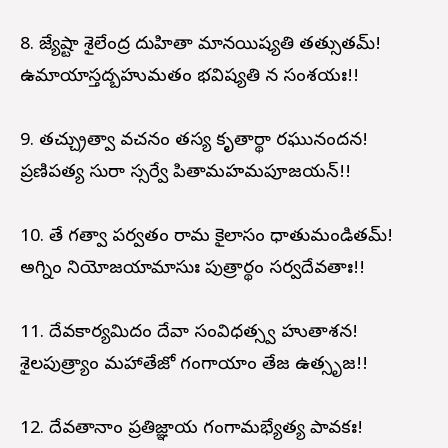
8. జ్యేష్టా శైలేంద్ర దుహితా మానయిష్యతి తత్సుతమ్!
ఉమాయాస్తద్బహుమతం భవిష్యతి న సంశయః!!
9. తచ్చ్రుత్వా వచనం తస్య కృతార్థా రఘునందన!
ప్రణిపత్య సురా స్సర్వే పితామహమపూజయన్!!
10. తే గత్వా పర్వతం రామ కైలాసం ధాతుమండితమ్!
అగ్నిం నియోజయామాసుః పుత్రార్థం సర్వదేవతాః!!
11. దేవకార్యమిదం దేవా సంవిధత్స్వ హుతాశన!
శైలపుత్ర్యాం మహాతేజో గంగాయాం తేజ ఉత్సృజ!!
12. దేవతానాం ప్రతిజ్ఞాయ గంగామభ్యేత్య పావకః!