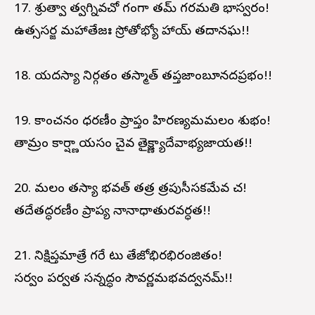
17. శ్రుత్వా త్వగ్నివచో గంగా తమ్ గర్భమతి భాస్వరం!
ఉత్ససర్జ మహాతేజః స్రోతోభ్యో హాయ్ తదానఘ!!
18. యదస్యా నిర్గతం తస్మాత్ తప్తజాంబూనదప్రభం!!
19. కాంచనం ధరణీం ప్రాప్తం హిరణ్యమమలం శుభం!
తామ్రం కార్ష్ణాయసం చైవ తైక్ష్ణ్యాదేవాభ్యజాయత!!
20. మలం తస్యా భవత్ తత్ర త్రపుసీసకమేవ చ!
తదేతద్ధరణీం ప్రాప్య నానాధాతురవర్ధత!!
21. నిక్షిప్తమాత్రే గర్భే టు తేజోభిరభిరంజితం!
సర్వం పర్వత సన్నద్ధం సౌవర్ణమభవద్వనమ్!!