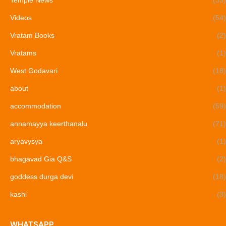
Videos
(54)
Vratam Books
(2)
Vratams
(1)
West Godavari
(18)
about
(1)
accommodation
(59)
annamayya keerthanalu
(71)
aryavysya
(1)
bhagavad Gia Q&S
(2)
goddess durga devi
(18)
kashi
(3)
WHATSAPP