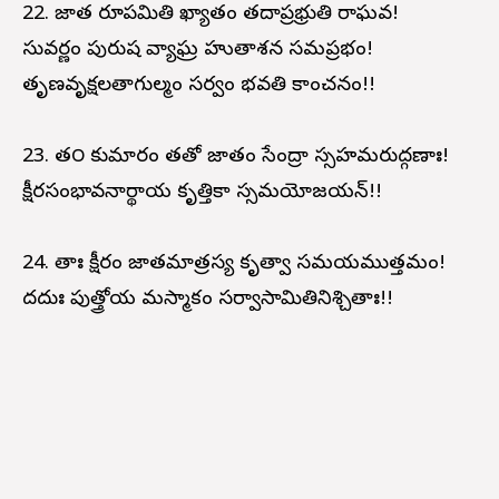
22. జాత రూపమితి ఖ్యాతం తదాప్రభ్రుతి రాఘవ!
సువర్ణం పురుష వ్యాఘ్ర హుతాశన సమప్రభం!
తృణవృక్షలతాగుల్మం సర్వం భవతి కాంచనం!!
23. త౦ కుమారం తతో జాతం సేంద్రా స్సహమరుద్గణాః!
క్షీరసంభావనార్థాయ కృత్తికా స్సమయోజయన్!!
24. తాః క్షీరం జాతమాత్రస్య కృత్వా సమయముత్తమం!
దదుః పుత్త్రోయ మస్మాకం సర్వాసామితినిశ్చితాః!!