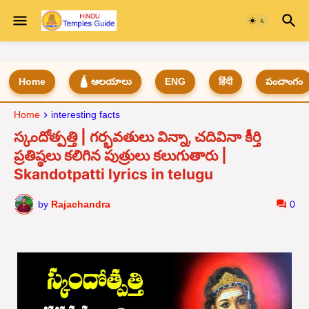
Home
🛕 ఆలయాలు
ENG
हिंदी
పంచాంగం
Home
interesting facts
స్కందోత్పత్తి | గర్భవతులు విన్నా, చదివినా కీర్తి
ప్రతిష్ఠలు కలిగిన పుత్రులు కలుగుతారు |
Skandotpatti lyrics in telugu
by
Rajachandra
0