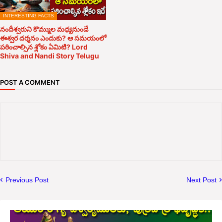
INTERESTING FACTS
నందీశ్వరుని కొమ్ముల మధ్యనుండే
ఈశ్వర దర్శనం ఎందుకు? ఆ సమయంలో
పఠించాల్సిన శ్లోకం ఏమిటి? Lord
Shiva and Nandi Story Telugu
POST A COMMENT
Previous Post
Next Post