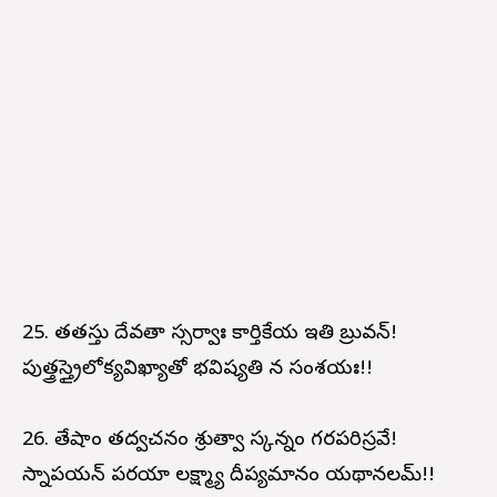
25. తతస్తు దేవతా స్సర్వాః కార్తికేయ ఇతి బ్రువన్!
పుత్త్రస్త్రైలోక్యవిఖ్యాతో భవిష్యతి న సంశయః!!
26. తేషాం తద్వచనం శ్రుత్వా స్కన్నం గర్భపరిస్రవే!
స్నాపయన్ పరయా లక్ష్మ్యా దీప్యమానం యథానలమ్!!