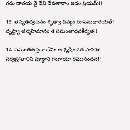
గర్భం ధారయ వై దేవి దేవతానాం ఇదం ప్రియమ్!!
13. తస్యతద్వచనం శృత్వా దివ్యం రూపమధారయత్!
దృష్ట్వా తన్మహిమానం శ సమంతాదవకీర్యత!!
14. సమంతతస్తదా దేవీం అభ్యషించత పావకః!
సర్వస్రోతా౦సి పూర్ణాని గంగాయా రఘునందన!!