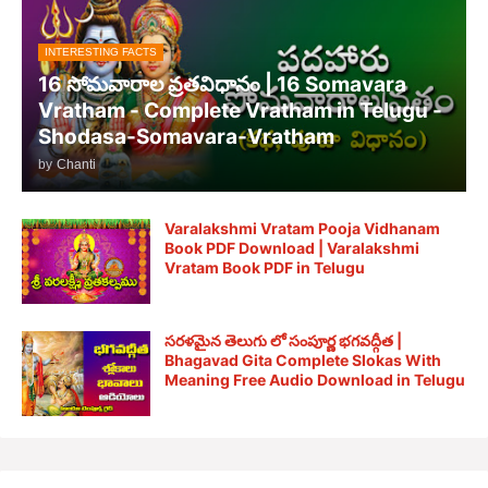
INTERESTING FACTS
16 సోమవారాల వ్రతవిధానం | 16 Somavara
Vratham - Complete Vratham in Telugu -
Shodasa-Somavara-Vratham
by
Chanti
Varalakshmi Vratam Pooja Vidhanam
Book PDF Download | Varalakshmi
Vratam Book PDF in Telugu
సరళమైన తెలుగు లో సంపూర్ణ భగవద్గీత |
Bhagavad Gita Complete Slokas With
Meaning Free Audio Download in Telugu