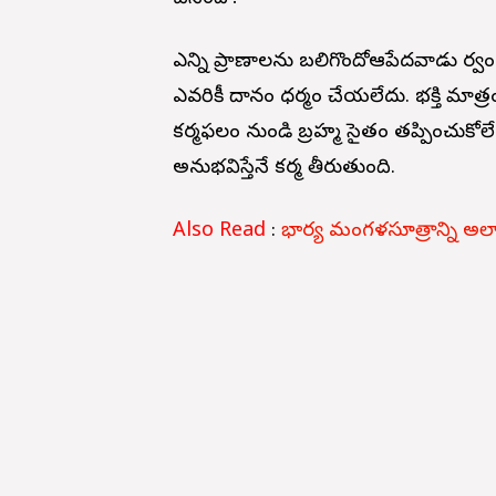
ఎన్ని ప్రాణాలను బలిగొందో
ఆపేదవాడు పూర్వం
ఎవరికీ దానం ధర్మం చేయలేదు. భక్తి మాత్ర
కర్మఫలం నుండి బ్రహ్మ సైతం తప్పించుకోలే
అనుభవిస్తేనే కర్మ తీరుతుంది.
Also Read
:
భార్య మంగళసూత్రాన్ని అలా వ