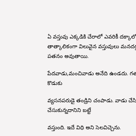
ఏ వస్తువు ఎక్కడికి చేరాలో ఎవరికీ దక్కా
తాత్కాలికంగా విలువైన వస్తువులు మనదగ్
పతనం అవుతాయి.
పేదవాడు,మంచివాడు అనేది ఉండదు. గతజన
కొడుకు
వ్యసనపరుడై తండ్రిని చంపాడు. వాడు చేస
చేసుకున్నదానిని బట్టే
వస్తుంది. ఇదే విధి అని సెలవిచ్చెను.