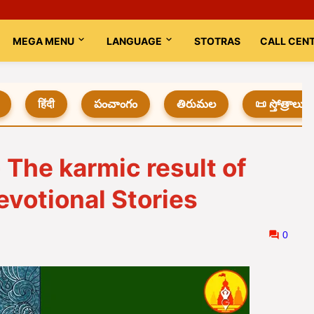
MEGA MENU
LANGUAGE
STOTRAS
CALL CEN
हिंदी
పంచాంగం
తిరుమల
📜 స్తోత్రాలు
- The karmic result of
evotional Stories
0