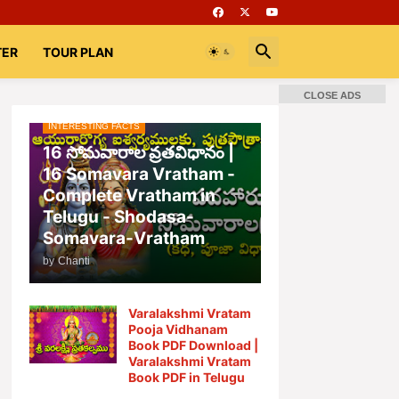
TER
TOUR PLAN
CLOSE ADS
INTERESTING FACTS
📚 Books
Rooms
భగవద్గీత
16 సోమవారాల వ్రతవిధానం |
16 Somavara Vratham -
Complete Vratham in
Telugu - Shodasa-
Somavara-Vratham
by
Chanti
Varalakshmi Vratam
Pooja Vidhanam
Book PDF Download |
Varalakshmi Vratam
Book PDF in Telugu