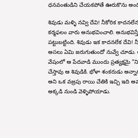
ధనవంతుడిని చేయకపోతే ఊరుకొను అంద
శివుడు మళ్ళి నవ్వి దేవి! నీకోరిక కాదన
కర్మఫలం వారు అనుభవించాలి. అనుభవిస్తే
పట్టుబట్టింది. శివుడు ఇక కాదనలేక దేవి!
అసలు ఏమి జరుగుతుందో నువ్వే చూడు.
వేషంలో ఆ పేదవాడి ముందు ప్రత్యక్షమై "న
చేస్తావు ఆ శివుడికి. భోళా శంకరుడు అన్న
అని ఒక వజ్రపు రాయి చేతికి ఇచ్చి ఇది అ
అక్కడి నుండి వెళ్ళిపోయాడు.