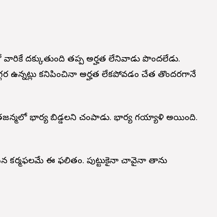
లో వారికే దక్కుతుంది తప్ప అర్హత లేనివాడు పొందలేడు.
గర ఉన్నట్లు కనిపించినా అర్హత లేకపోవడం చేత తొందరగానే
్మలో భార్య బిడ్డలని చంపాడు. భార్య గయ్యాళి అయింది.
ిన కర్మఫలమే ఈ ఫలితం. పుట్టుకైనా చావైనా తాను