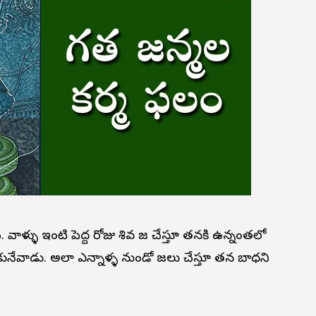
వాళ్ళు ఇంటి పెద్ద రోజు శివ పూజ చేస్తూ తనకి ఉన్నంతలో
ునేవాడు. అలా ఎన్నాళ్ళ నుండో పూజలు చేస్తూ తన బాధని