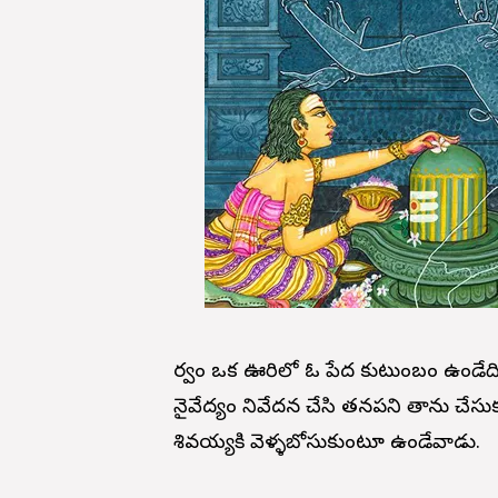
పూర్వం ఒక ఊరిలో ఓ పేద కుటుంబం ఉండేది. 
నైవేద్యం నివేదన చేసి తనపని తాను చేసుక
శివయ్యకి వెళ్ళబోసుకుంటూ ఉండేవాడు.