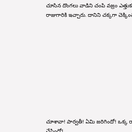
చూసిన దొంగలు వాడిని చంపి వజ్రం ఎత్
రాజుగారికి ఇచ్చారు. దానిని చక్కగా చెక్కిం
చూశావా! పార్వతీ! ఏమి జరిగిందో! ఒక్క రా
చేసిందో!