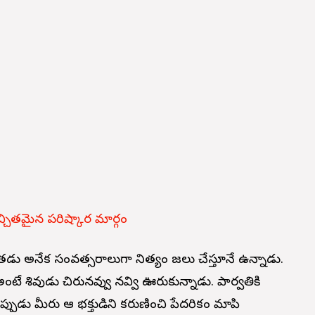
చ్చితమైన పరిష్కార మార్గం
అతడు అనేక సంవత్సరాలుగా నిత్యం పూజలు చేస్తూనే ఉన్నాడు.
టే శివుడు చిరునవ్వు నవ్వి ఊరుకున్నాడు. పార్వతికి
ప్పుడు మీరు ఆ భక్తుడిని కరుణించి పేదరికం మాపి