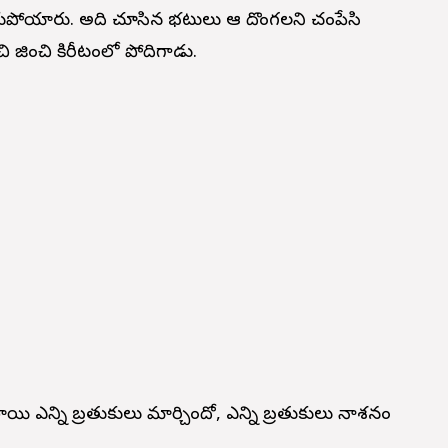
తుకుపోయారు. అది చూసిన భటులు ఆ దొంగలని చంపేసి
చి పూజించి కిరీటంలో పోదిగాడు.
యి ఎన్ని బ్రతుకులు మార్చిందో, ఎన్ని బ్రతుకులు నాశనం