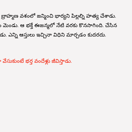
 బ్రాహ్మణ వశంలో జన్మించి భార్యని పిల్లల్ని హత్య చేశాడు.
ం మెండు. ఆ భక్తే ఈజన్మలో నేటి వరకు కొనసాగింది. చేసిన
డు. ఎన్ని ఆస్తులు ఇచ్చినా విధిని మార్చడం కుదరదు.
ేసుకుంటే భర్త వందేళ్లు జీవిస్తాడు.