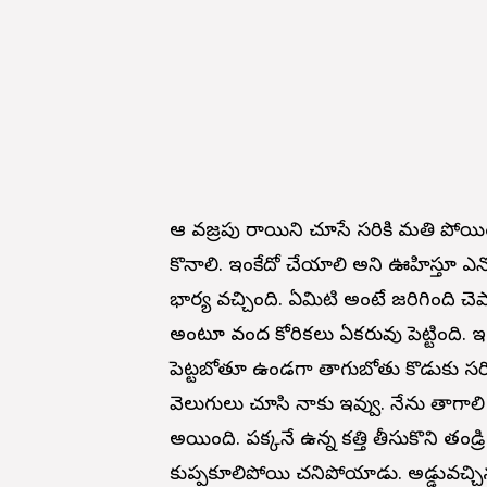
ఆ వజ్రపు రాయిని చూసే సరికి మతి పోయిం
కొనాలి. ఇంకేదో చేయాలి అని ఊహిస్తూ ఎన్న
భార్య వచ్చింది. ఏమిటి అంటే జరిగింది చె
అంటూ వంద కోరికలు ఏకరువు పెట్టింది. ఇద్
పెట్టబోతూ ఉండగా తాగుబోతు కొడుకు సరిగ్
వెలుగులు చూసి నాకు ఇవ్వు. నేను తాగాలి
అయింది. పక్కనే ఉన్న కత్తి తీసుకొని తండ్
కుప్పకూలిపోయి చనిపోయాడు. అడ్డువచ్చిన 