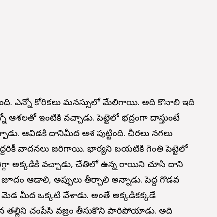
ది. ఎన్నో కోరికలు మనస్సులో మేలిగాయి. అది కొనాలి ఇది
ో ఆశలతో ఇంటికి వచ్చాడు. పెట్టెలో భద్రంగా దాస్తుంటే
ప్పాడు. ఆవిడకి దానిమీద ఆశ పుట్టింది. చీరలు నగలు
దరికీ వాదనలు జరిగాయి. భార్యని బయటికి గెంతి పెట్టెలో
గా అక్కడికి వచ్చాడు, చేతిలో ఉన్న రాయిని చూసి దాని
 జూదం ఆడాలి, అప్పులు తీర్చాలి అన్నాడు. పెద్ద గొడవ
రి మెడ మీద ఒక్కటి వేశాడు. అంతే అక్కడికక్కడే
తల్లిని చంపేసి వజ్రం తీసుకొని పారిపోయాడు. అది