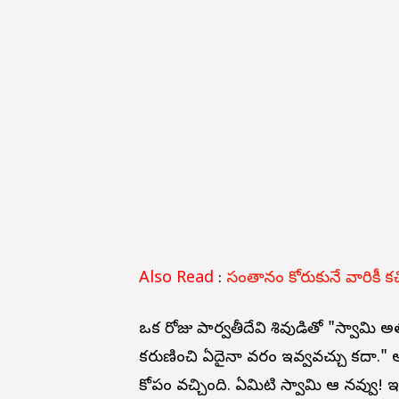
Also Read
:
సంతానం కోరుకునే వారికీ క
ఒక రోజు పార్వతీదేవి శివుడితో "స్వామి 
కరుణించి ఏదైనా వరం ఇవ్వవచ్చు కదా." అం
కోపం వచ్చింది. ఏమిటి స్వామి ఆ నవ్వు! ఇ