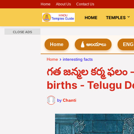
Home
About Us
Contact Us
HOME
TEMPLES
CLOSE ADS
Home
🛕 ఆలయాలు
ENG
Home
interesting facts
గత జన్మల కర్మ ఫలం 
births - Telugu D
by
Chanti