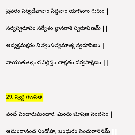
ప్రవరం సర్వదేవానాం సిద్ధినాం యోగినాం గురుం |
సర్వస్వరూపం సర్వేశం జ్ఞానరాశి స్వరూపిణమ్ ||
అవ్యక్తమక్షరం నిత్యంసత్యమాత్మ స్వరూపిణం |
వాయుతుల్యంచ నిర్లిప్తం చాక్షతం సర్వసాక్షిణం ||
29. స్వర్ణ గణపతి
వందే వందారుమందార, మిందు భూషణ నందనం |
అమందానంద సందోహ, బంధురం సింధురాననమ్ ||