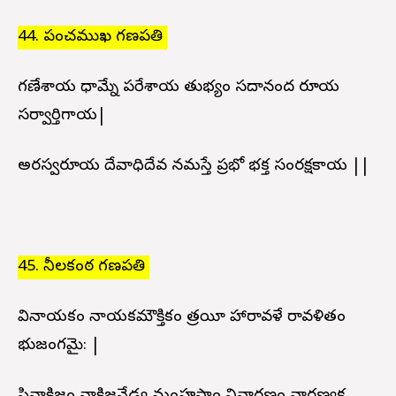
44. పంచముఖ గణపతి
గణేశాయ ధామ్నే పరేశాయ తుభ్యం సదానంద రూపాయ
సర్వార్తిగాయ|
అపారస్వరూపాయ దేవాధిదేవ నమస్తే ప్రభో భక్త సంరక్షకాయ ||
45. నీలకంఠ గణపతి
వినాయకం నాయకమౌక్తికం త్రయీ హారావళే రావళితం
భుజంగమై: |