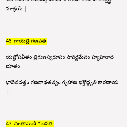
పినాకిజం నాకిజనేడ్య మంహసాం నివారణం వారణ్వక్త్ర
మాశ్రయే ||
46. గాయత్రి గణపతి
యజ్ఞోపవీతం త్రిగుణస్వరూపం సౌవర్ణమేవం హ్యహినాధ
భూతం |
భావేనదత్తం గణనాథతత్వం గృహాణ భక్తోద్దృతి కారణాయ
||
47. చింతామణి గణపతి