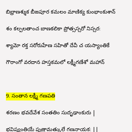
బిభ్రాణశ్శుక బీజపూర కమలం మాణిక్య కుంభాంకుశాన్
పాశం కల్పలతాంచ బాణకలికా ప్రోత్సస్సరో నిస్సర:
శ్యామో రక్త సరోరుహేణ సహితో దేవీ చ యస్యాంతికే
గౌరాంగో వరదాన హస్తకమలో లక్ష్మీగణేశో మహాన్
9. సంతాన లక్ష్మీ గణపతి
శరణం భవదేవేశ సంతతిం సుదృఢాంకురు |
భవిష్యంతియే పుత్రామత్కులే గణనాయక: ||