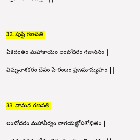
32. పుష్టి గణపతి
ఏకదంతం మహాకాయం లంబోదరం గజాననం |
విఘ్ననాశకరం దేవం హేరంబం ప్రణమామ్యహం ||
33. వామన గణపతి
లంబోదరం మహావీర్యం నాగయజ్ఞోపశోభితం |