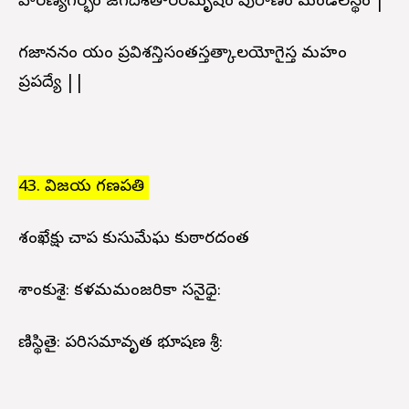
హిరణ్యగర్భం జగదీశితారరమృషిం పురాణం మండలస్థం |
గజాననం యం ప్రవిశన్తిసంతస్తత్కాలయోగైస్త మహం
ప్రపద్యే ||
43. విజయ గణపతి
శంఖేక్షు చాప కుసుమేఘ కుఠారదంత
పాశాంకుశై: కళమమంజరికా సనైధై:
పాణిస్థితై: పరిసమావృత భూషణ శ్రీ: