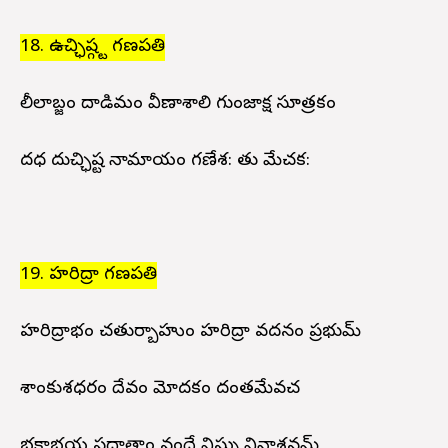
18. ఉచ్ఛిష్గ్ట గణపతి
లీలాబ్జం దాడిమం వీణాశాలి గుంజాక్ష సూత్రకం
దధ దుచ్ఛిష్ట నామాయం గణేశ: పాతు మేచక:
19. హరిద్రా గణపతి
హరిద్రాభం చతుర్బాహుం హరిద్రా వదనం ప్రభుమ్
పాశాంకుశధరం దేవం మోదకం దంతమేవచ
భక్తాభయ ప్రదాతాం వందే విఘ్న వినాశనమ్