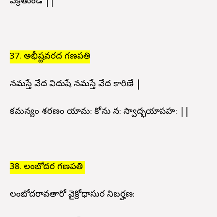
వక్రతుండ ||
37. అభీష్టవరద గణపతి
నమస్తే వేద విదుషే నమస్తే వేద కారిణే |
కమన్యం శరణం యామ: కోను న: స్వాద్భయాపహ: ||
38. లంబోదర గణపతి
లంబోదరావతారో వైక్రోధాసుర నిబర్హణ: