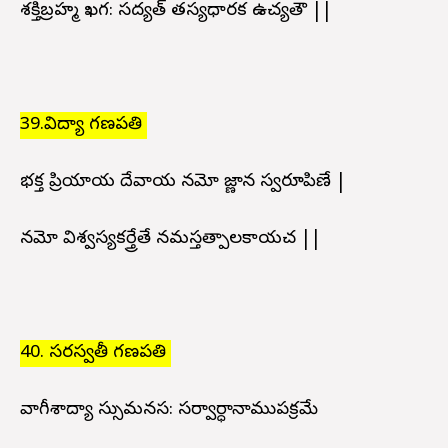
శక్తిబ్రహ్మ ఖగ: సద్యత్ తస్యధారక ఉచ్యతౌ ||
39.విద్యా గణపతి
భక్త ప్రియాయ దేవాయ నమో జ్ణాన స్వరూపిణే |
నమో విశ్వస్యకర్త్రేతే నమస్తత్పాలకాయచ ||
40. సరస్వతీ గణపతి
వాగీశాద్యా స్సుమనస: సర్వార్ధానాముపక్రమే