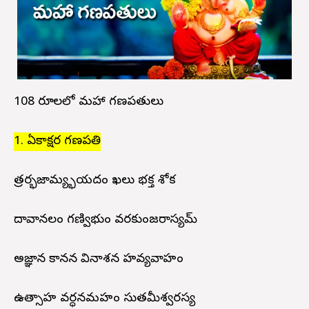
108 రూపాలలో మహా గణపతులు
1. ఏకాక్షర గణపతి
ప్రాతర్భజామ్య్భయదం ఖలు భక్త శోక
దావానలం గణ్విభుం వరకుంజరాస్యమ్
అజ్ఞాన కానన వినాశన హవ్యవాహం
ఉత్సాహ వర్ధనమహం సుతమీశ్వరస్య