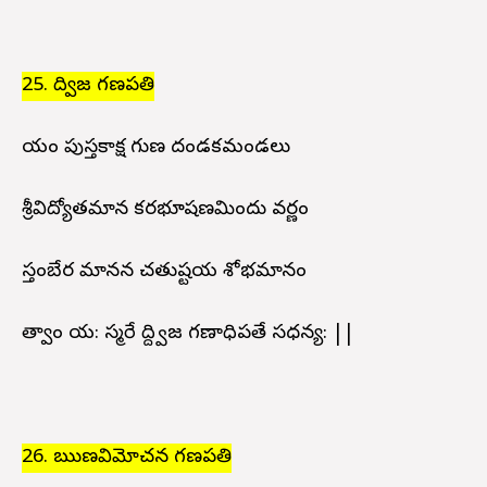
25. ద్విజ గణపతి
యం పుస్తకాక్ష గుణ దండకమండలు
శ్రీవిద్యోతమాన కరభూషణమిందు వర్ణం
స్తంబేర మానన చతుష్టయ శోభమానం
త్వాం య: స్మరే ద్ద్విజ గణాధిపతే సధన్య: ||
26. ఋణవిమోచన గణపతి