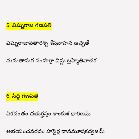
5. విఘ్నరాజ గణపతి
విఘ్నరాజావతారశ్చ శేషవాహన ఉచ్చతే
మమతాసుర సంహర్తా విష్ణు బ్రహ్మేతివాచక:
6. సిద్ది గణపతి
ఏకదంతం చతుర్హస్తం పాశాంకుశ ధారిణమ్
అభయంచవరదం హసైర్ద దానమూషకధ్వజమ్