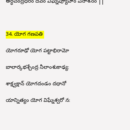
అర్ధచంద్రధరం దేవం విఘ్నప్యూహం వినాశనం ||
34. యోగ గణపతి
యోగరూఢో యోగ పట్టాభిరామో
బాలార్కభశ్చేంద్ర నీలాంశుకాఢ్య:
పాశాక్ష్వక్షాన్ యోగదండం దధానో
పాయాన్నిత్యం యోగ విఘ్నేశ్వరో న: