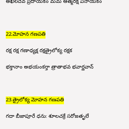
అఖిలదేవ ప్రదాయకం మమ ఆత్మరక్ష వినాయకం
22.మోహన గణపతి
రక్ష రక్ష గణాధ్యక్ష రక్షత్రైలోక్య రక్షక
భక్తానాం అభయంకర్తా త్రాతాభవ భవార్ణవాన్
23.త్రైలోక్య మోహన గణపతి
గదా బీజాపూరే ధను: శూలచక్రే సరోజతృలే