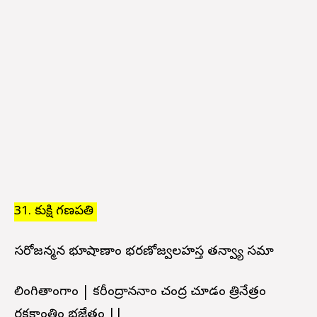
31. కుక్షి గణపతి
సరోజన్మన భూషాణాం భరణోజ్వలహస్త తన్వ్యా సమా
లింగితాంగాం | కరీంద్రాననాం చంద్ర చూడం త్రినేత్రం
రక్తకాంతిం భజేత్తం ||