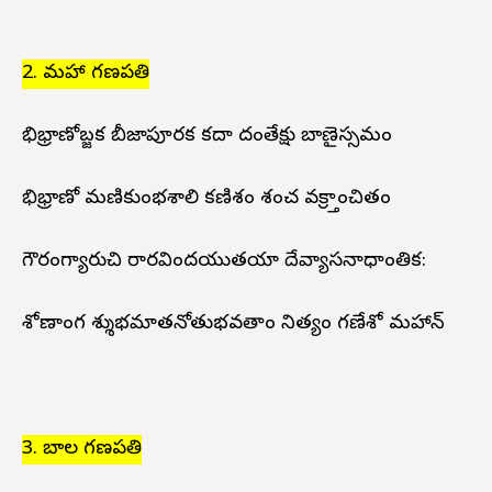
2. మహా గణపతి
భిభ్రాణోబ్జక బీజాపూరక కదా దంతేక్షు బాణైస్సమం
భిభ్రాణో మణికుంభశాలి కణిశం పాశంచ వక్ర్తాంచితం
గౌరంగ్యారుచి రారవిందయుతయా దేవ్యాసనాధాంతిక:
శోణాంగ శ్శుభమాతనోతుభవతాం నిత్యం గణేశో మహాన్
3. బాల గణపతి