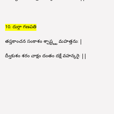
10. దుర్గా గణపతి
తప్తకాంచన సంకాశం శ్చాష్ట్ట్ట మహత్తను: |
దీప్తాంకుశం శరం చాక్షం దంతం దక్షే వహన్కరై: ||