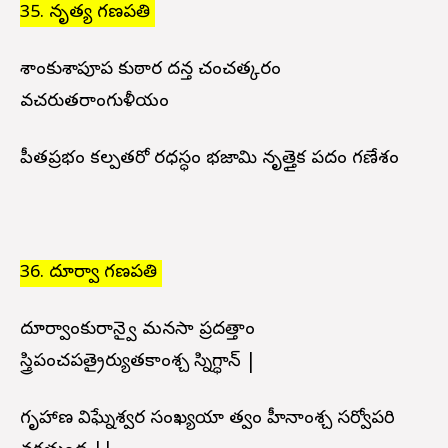
35. నృత్య గణపతి
పాశాంకుశాపూప కుఠార దన్త చంచత్కరం
వచరుతరాంగుళీయం
పీతప్రభం కల్పతరో రధస్ధం భజామి నృత్తైక పదం గణేశం
36. దూర్వా గణపతి
దూర్వాంకురాన్వై మనసా ప్రదత్తాం
స్త్రిపంచపత్రైర్యుతకాంశ్చ స్నిగ్ధాన్ |
గృహాణ విఘ్నేశ్వర సంఖ్యయా త్వం హీనాంశ్చ సర్వోపరి