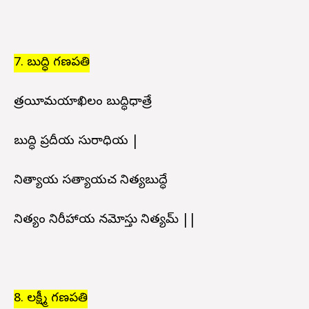
7. బుద్ధి గణపతి
త్రయీమయాఖిలం బుద్ధిధాత్రే
బుద్ధి ప్రదీపాయ సురాధిపాయ |
నిత్యాయ సత్యాయచ నిత్యబుద్ధే
నిత్యం నిరీహాయ నమోస్తు నిత్యమ్ ||
8. లక్ష్మీ గణపతి