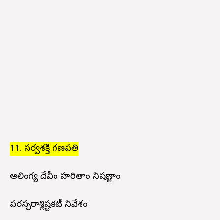
11. సర్వశక్తి గణపతి
ఆలింగ్య దేవీం హరితాం నిషణ్ణాం
పరస్పరాశ్లిష్టకటీ నివేశం