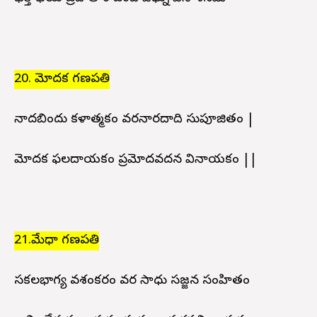
20. మోదక గణపతి
నాదబిందు కళాత్మకం వరనారదాది సుపూజితం |
మోదక ఫలదాయకం ప్రమోదవదన వినాయకం ||
21.మేధా గణపతి
సకలభాగ్య వశంకరం వర సాధు సజ్జన సంహితం