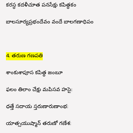
కరస్ధ కదళీచూత పనసేక్షు కపిత్ధకం
బాలసూర్యప్రభందేవం వందే బాలగణాధిపం
4. తరుణ గణపతి
పాశాంకుశాపూస కపిత్ధ జంబూ
ఫలం తిలాం చేక్షు మపిసవ హసై:
ధత్తే సదాయ స్తరుణారుణాంభ:
పాయాత్సయుష్మాన్ తరుణో గణేశ: