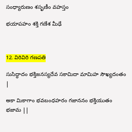
సంధ్యారుణం పాశసృణీం వహస్తం
భయాపహం శక్తి గణేశ మీఢే
12. విరివిరి గణపతి
సుసిద్ధాదం భక్తిజనస్యదేవ సకామిదా మామిహ సౌఖ్యదంతం
|
అకా మికాగాం భవబంధహరం గజాననం భక్తియుతం
భజామ ||