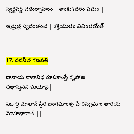
స్వర్ణవర్ణ చతుర్బాహుం | పాశాంకుశధరం విభుం |
ఆమ్రపాత్ర స్వదంతంచ | శక్తియుతం విచింతయేత్
17. నవనీత గణపతి
దానాయ నానావిధ రూపకాంస్తే గృహాణ
దత్తాన్మనసామయావై|
పదార్ధ భూతాన్ స్థిర జంగమాంశ్చ హేరమ్నమాం తారయ
మోహభావాత్ ||