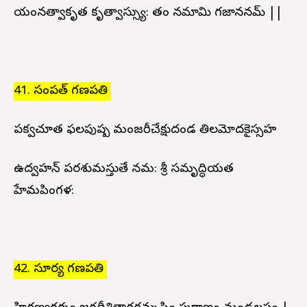
యంనత్వాకృత కృత్వాస్స్యు: తం నమామి గజాననమ్ ||
41. సంపత్ గణపతి
పక్వచూత ఫలపుష్ప మంజరీచేక్షుదండ తిలమోదకైస్సహ
ఉద్వహన్ పరశుమస్తుతే నమ: శ్రీ సమృద్ధియత
హేమపింగళ:
42. సూర్య గణపతి