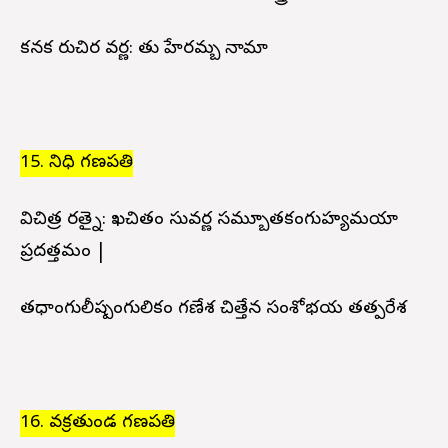
కనక రుచిర వర్ణ: పాతు హేరమ్బ నామా
15. నిధి గణపతి
విచిత్ర రత్నై: ఖచితం సువర్ణ సమ్బూతకంగుహ్యమయా
ప్రదత్తమం |
తధాంగులీష్పంగులికం గణేశ చిత్తేన సంశోభయ తత్పరేశ
16. వక్రతుండ గణపతి