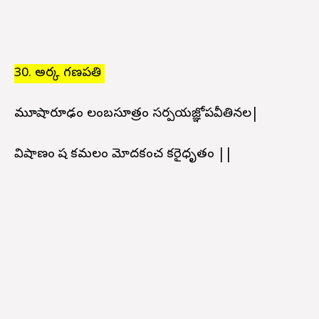
30. అర్క గణపతి
మూషారూఢం లంబసూత్రం సర్పయజ్ఞోపవీతినల|
విషాణం పాష కమలం మోదకంచ కరైధృతం ||