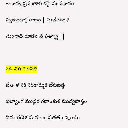
పాశాధాన్య ప్రదంతారి కరై: సందధానం
స్వశుండాగ్ర రాజం | మణి కుంభ
మంగాధి రూఢం స పత్న్యా ||
24. వీర గణపతి
భేతాళ శక్తి శరకార్ముక ఖేటఖడ్గ
ఖట్వాంగ ముద్గర గధాంకుశ ముద్వహస్తం
వీరం గణేశ మరుణం సతతం స్మరామి