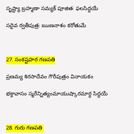
సృష్ట్యా బ్రహ్మణా సమ్యక్ పూజిత: ఫలసిద్ధయే
సదైవ పార్వతీపుత్ర: ఋణనాశం కరోతుమే
27. సంకష్టహర గణపతి
ప్రణమ్య శిరసాదేవం గౌరీపుత్రం వినాయకం
భక్తావాసం స్మరేన్నిత్యంమాయుష్కారమార్ధ సిద్ధయే
28. గురు గణపతి