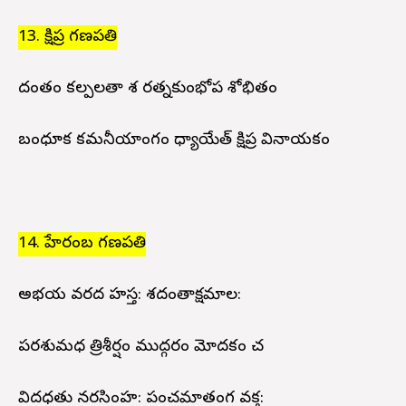
13. క్షిప్ర గణపతి
దంతం కల్పలతా పాశ రత్నకుంభోప శోభితం
బంధూక కమనీయాంగం ధ్యాయేత్ క్షిప్ర వినాయకం
14. హేరంబ గణపతి
అభయ వరద హస్త: పాశదంతాక్షమాల:
పరశుమధ త్రిశీర్షం ముద్గరం మోదకం చ
విదధతు నరసింహ: పంచమాతంగ వక్త్ర: