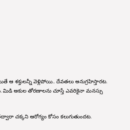
తే ఆ శక్తులన్నీ వెళ్లిపోయి.. దేవ‌త‌లు అనుగ్ర‌హిస్తార‌ట‌.
ు. మామిడి ఆకుల తోర‌ణాల‌ను చూస్తే ఎవ‌రికైనా మ‌న‌స్సు
‌ద్వారా చ‌క్క‌ని ఆరోగ్యం కోసం క‌లుగుతుంద‌ట‌.