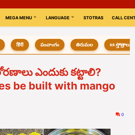
MEGA MENU
LANGUAGE
STOTRAS
CALL CEN
हिंदी
పంచాంగం
తిరుమల
📜 స్తోత్రాలు
రణాలు ఎందుకు కట్టాలి?
s be built with mango
0