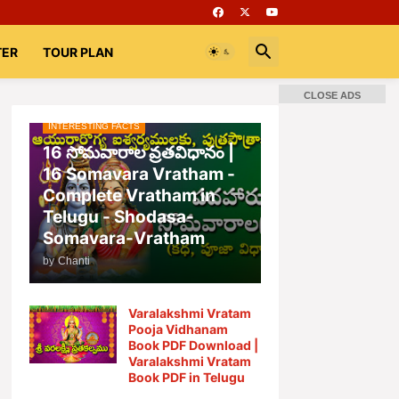
TER
TOUR PLAN
CLOSE ADS
INTERESTING FACTS
📚 Books
Rooms
భగవద్గీత
16 సోమవారాల వ్రతవిధానం |
16 Somavara Vratham -
Complete Vratham in
Telugu - Shodasa-
Somavara-Vratham
by
Chanti
Varalakshmi Vratam
Pooja Vidhanam
Book PDF Download |
Varalakshmi Vratam
Book PDF in Telugu