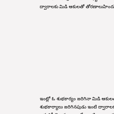
ద్వారాలకు మామిడి ఆకులతో తోరణాలుహిందూ
ఇంట్లో ఓ శుభకార్యం జరిగినా మామిడి ఆక
శుభకార్యాలు జరిగినపుడు ఇంటి ద్వారాల