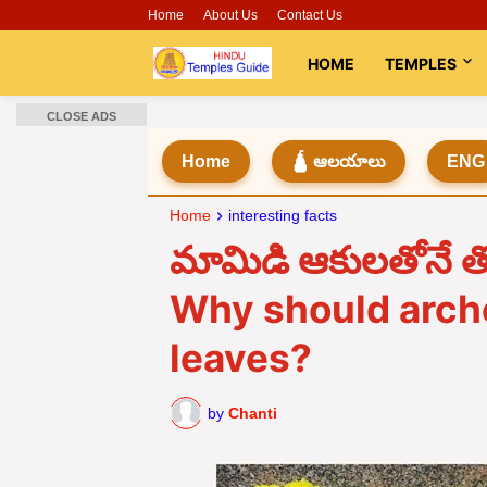
Home
About Us
Contact Us
HOME
TEMPLES
CLOSE ADS
Home
🛕 ఆలయాలు
ENG
Home
interesting facts
మామిడి ఆకులతోనే తో
Why should arche
leaves?
by
Chanti