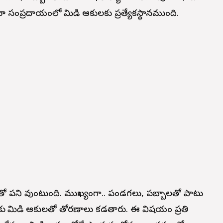
 సంప్రదాయంలో మామిడి ఆకులకు ప్రత్యేకస్థానముంది.
ులతో పని వుంటుంది. ముఖ్యంగా.. పండగలు, పబ్బాలతో పాటు
కు మామిడి ఆకులతో తోరణాలు కడతారు. ఈ విషయం ప్రతి