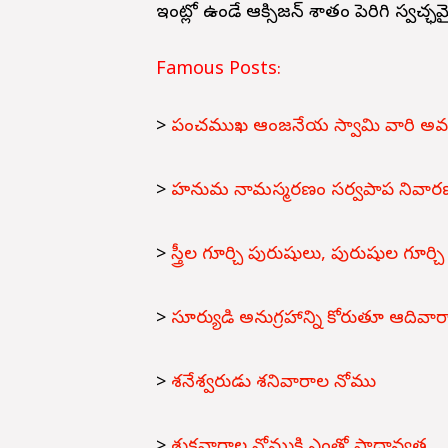
ఇంట్లో ఉండే ఆక్సిజ‌న్ శాతం పెరిగి స్వ‌చ్ఛ
Famous Posts:
>
పంచముఖ ఆంజనేయ స్వామి వారి అవ
>
హనుమ నామస్మరణం సర్వపాప నివార
>
స్త్రీల గూర్చి పురుషులు, పురుషుల గూర్చి 
>
సూర్యుడి అనుగ్రహాన్ని కోరుతూ ఆదివా
>
శనేశ్వరుడు శనివారాల నోము
>
శుక్రవారాల నోముకి ఎంతో ప్రాధాన్యత