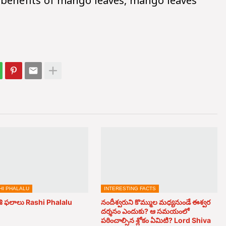
 benefits of mango leaves, mango leaves
HI PHALALU
INTERESTING FACTS
ి ఫలాలు Rashi Phalalu
నందీశ్వరుని కొమ్ముల మధ్యనుండే ఈశ్వర
దర్శనం ఎందుకు? ఆ సమయంలో
పఠించాల్సిన శ్లోకం ఏమిటి? Lord Shiva