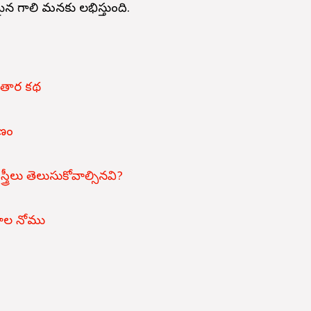
మైన గాలి మ‌న‌కు లభిస్తుంది.
తార కథ
ణం
స్త్రీలు తెలుసుకోవాల్సినవి?
రాల నోము