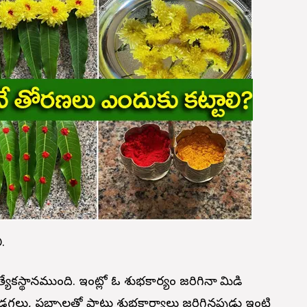
.
ేకస్థానముంది. ఇంట్లో ఓ శుభకార్యం జరిగినా మామిడి
డగలు, పబ్బాలతో పాటు శుభకార్యాలు జరిగినపుడు ఇంటి