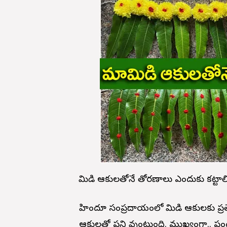
మామిడి ఆకులతోనే తోరణాలు ఎందుకు కట్టాలి
హిందూ సంప్రదాయంలో మామిడి ఆకులకు ప్రత్య
ఆకులతో పని వుంటుంది. ముఖ్యంగా.. పం