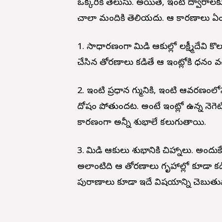
ఒక్కరికీ తెలుసు. అయితే, ఇంటి ద్వారాల
చాలా మందికి తెలియదు. ఆ కారణాలు ఏంటో
1. సాధారణంగా మామిడి ఆకుల్లో ల‌క్ష్మీదేవ
చేసిన తోరణాలు క‌డితే ఆ ఇంట్లోకి ధనం వ‌చ
2. ఇంటి ప్రధాన గుమ్మానికి, ఇంటి ఆవరణంలోని
దోషం పోతుంద‌ట‌. అంటే ఇంట్లో ఉన్న నెగెట
కారణంగా అన్నీ శుభాలే క‌లుగుతాయి.
3. మామిడి ఆకులు శుభానికి చిహ్నాలు. అంద
అలాంటిది ఆ తోర‌ణాలు గృహాల్లో కూడా క‌
పురాణాలు కూడా ఇదే విష‌యాన్ని చెబుతున