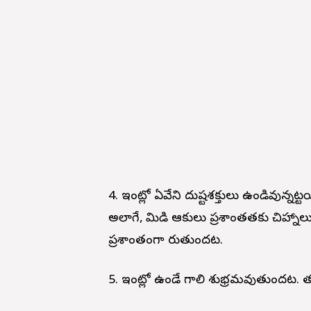
4. ఇంట్లో ఏవేని దుష్టశక్తులు ఉండివున్నట్టయి
అలాగే, మామిడి ఆకులు ప్ర‌శాంత‌త‌కు చిహ్నాల
ప్ర‌శాంతంగా మారుతుంద‌ట‌.
5. ఇంట్లో ఉండే గాలి శుభ్ర‌మ‌వుతుంద‌ట‌. త