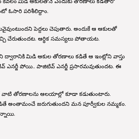
కు కేవలం మామిడి ఆకులతోనే ఎందుకు తోరణాలు కడతారో
 ఓసారి పరిశీలిద్దాం.
ి కొలువైవుంటుందని పెద్దలు చెపుతారు. అందుకే ఆ ఆకుల‌తో
్చి చేరుతుంద‌ట‌. ఆర్థిక స‌మ‌స్య‌లు పోతాయ‌ట‌.
 ద్వారానికి మామిడి ఆకుల తోర‌ణాలు క‌డితే ఆ ఇంట్లోని వాస్తు
ివ్ ఎనర్జీ పోయి.. పాజిటివ్ ఎనర్జీ ప్రసారమవుతుందట. ఈ
ుకే వాటి తోర‌ణాల‌ను ఆల‌యాల్లో కూడా క‌డుతుంటారు.
డితే అంతామంచే జ‌రుగుతుంద‌ని మ‌న పూర్వీకుల న‌మ్మ‌కం.
్నాయి.