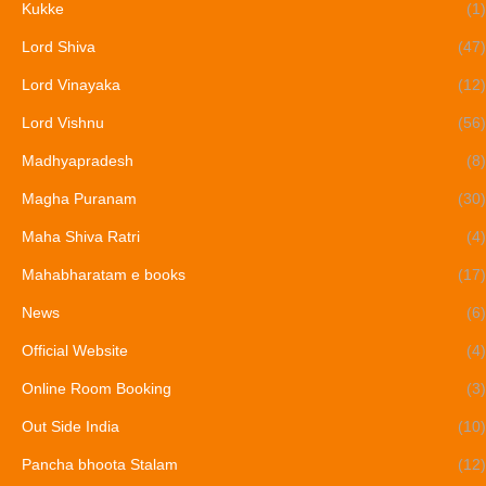
Kukke
(1)
Lord Shiva
(47)
Lord Vinayaka
(12)
Lord Vishnu
(56)
Madhyapradesh
(8)
Magha Puranam
(30)
Maha Shiva Ratri
(4)
Mahabharatam e books
(17)
News
(6)
Official Website
(4)
Online Room Booking
(3)
Out Side India
(10)
Pancha bhoota Stalam
(12)