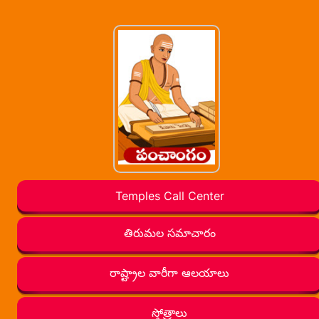
Temples Call Center
తిరుమల సమాచారం
రాష్ట్రాల వారీగా ఆలయాలు
స్తోత్రాలు