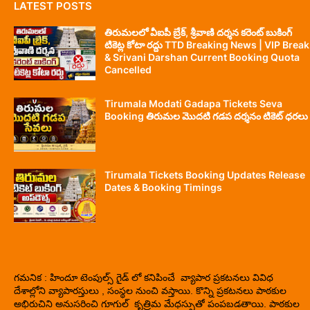
LATEST POSTS
తిరుమలలో వీఐపీ బ్రేక్, శ్రీవాణి దర్శన కరెంట్ బుకింగ్
టికెట్ల కోటా రద్దు TTD Breaking News | VIP Break
& Srivani Darshan Current Booking Quota
Cancelled
Tirumala Modati Gadapa Tickets Seva
Booking తిరుమల మొదటి గడప దర్శనం టికెట్ ధరలు
Tirumala Tickets Booking Updates Release
Dates & Booking Timings
గమనిక : హిందూ టెంపుల్స్ గైడ్ లో కనిపించే వ్యాపార ప్రకటనలు వివిధ
దేశాల్లోని వ్యాపారస్తులు , సంస్థల నుంచి వస్తాయి. కొన్ని ప్రకటనలు పాఠకుల
అభిరుచిని అనుసరించి గూగుల్ కృత్రిమ మేధస్సుతో పంపబడతాయి. పాఠకుల