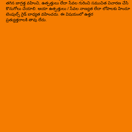
తగిన జాగ్రత్త వహించి, ఉత్పత్తులు లేదా సేవల గురించి సముచిత విచారణ చేసి
కొనుగోలు చేయాలి. ఆయా ఉత్పత్తులు / సేవల నాణ్యత లేదా లోపాలకు హిందూ
టెంపుల్స్ గైడ్ బాధ్యత వహించదు. ఈ విషయంలో ఉత్తర
ప్రత్యుత్తరాలకి తావు లేదు.