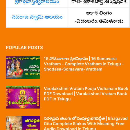
శ్రీకాళహస్తిశ్వరాలయం
గాలి- శ్రీకాళహస్తి,ఆంధ్రప్రదేశ్
ఆకాశ లింగం
నటరాజ స్వామి ఆలయం
-చిదంబరం,తమిళనాడు
POPULAR POSTS
16 సోమవారాల వ్రతవిధానం | 16 Somavara
Vratham - Complete Vratham in Telugu -
Shodasa-Somavara-Vratham
Varalakshmi Vratam Pooja Vidhanam Book
PDF Download | Varalakshmi Vratam Book
PDF in Telugu
సరళమైన తెలుగు లో సంపూర్ణ భగవద్గీత | Bhagavad
Gita Complete Slokas With Meaning Free
Audio Download in Telugu