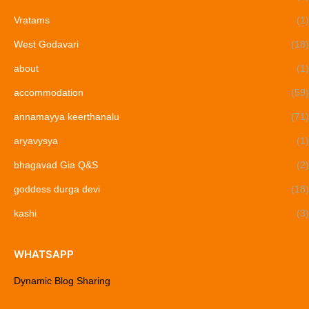
Vratams
(1)
West Godavari
(18)
about
(1)
accommodation
(59)
annamayya keerthanalu
(71)
aryavysya
(1)
bhagavad Gia Q&S
(2)
goddess durga devi
(18)
kashi
(3)
WHATSAPP
Dynamic Blog Sharing