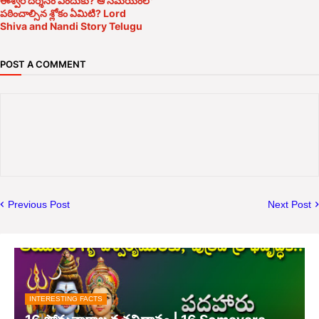
ఈశ్వర దర్శనం ఎందుకు? ఆ సమయంలో
పఠించాల్సిన శ్లోకం ఏమిటి? Lord
Shiva and Nandi Story Telugu
POST A COMMENT
Previous Post
Next Post
INTERESTING FACTS