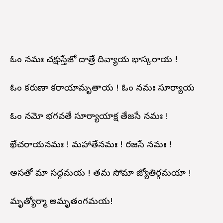
ఓం నమః చక్షుస్తేజో దాత్రే దివ్యాయ భాస్కరాయ !
ఓం కరుణా కరాయామృతాయ ! ఓం నమః సూర్యాయ
ఓం నమో భగవతే సూర్యాయాక్ష తేజసే నమః !
ఖేచరాయనమః ! మహాతేనమః ! రజసే నమః !
అసతో మా సద్గమయ ! తమ సోమా జ్యోతిర్గమయా !
మృత్యోర్మా అమృతంగమయ!