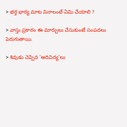
>
భర్త భార్య మాట వినాలంటే ఏమి చేయాలి ?
>
వాస్తు ప్రకారం ఈ మార్పులు చేసుకుంటే సంపదలు
పెరుగుతాయి.
>
శివుడు చెప్పిన ‘ఆదివిద్య’లు