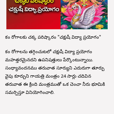
కంటి రోగాలకు చక్కటి పరిష్కారం "చక్షుషీ విద్యా ప్రయోగం"
కంటి రోగాలను తగ్గించుటలో చక్షుషీ విద్యా ప్రయోగం
మహత్తరమైనదని ఉపనిషత్తులు పేర్కొంటున్నాయి.
సంధ్యావందనము తరువాత సూర్యుని ఎదురుగా తూర్పు
వైపు కూర్చుని గాయత్రి మంత్రం 24 సార్లు చదివిన
తరువాత ఈ క్రింది మంత్రముతో ఒక చెంచా నీరు భూమికి
సమర్పిస్తూ వినియోగించాలి.