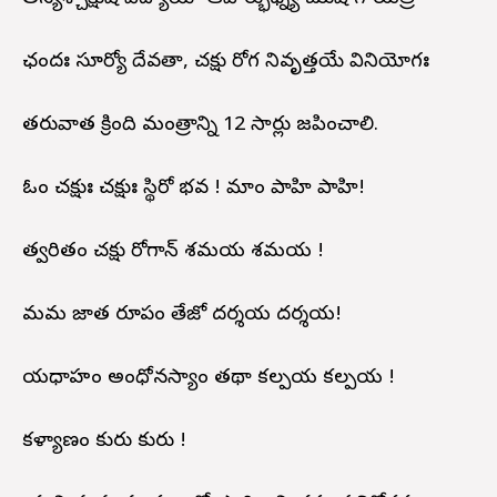
ఛందః సూర్యో దేవతా, చక్షు రోగ నివృత్తయే వినియోగః
తరువాత క్రింది మంత్రాన్ని 12 సార్లు జపించాలి.
ఓం చక్షుః చక్షుః స్థిరో భవ ! మాం పాహి పాహి!
త్వరితం చక్షు రోగాన్ శమయ శమయ !
మమ జాత రూపం తేజో దర్శయ దర్శయ!
యధాహం అంధోనస్యాం తథా కల్పయ కల్పయ !
కళ్యాణం కురు కురు !