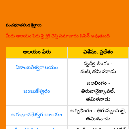
పంచభూతలింగ క్షేత్రాలు
మీరు ఆలయం పేరు పై క్లిక్ చేస్తే సమాచారం ఓపెన్ అవుతుంది
ఆలయం పేరు
విశేషం, ప్రదేశం
పృథ్వీ లింగం -
ఏకాంబరేశ్వరాలయం
కంచి,తమిళనాడు
జలలింగం -
జంబుకేశ్వరం
తిరువానైక్కావల్,
తమిళనాడు
అగ్నిలింగం - తిరువణ్ణామలై,
అరుణాచలేశ్వర ఆలయం
తమిళనాడు