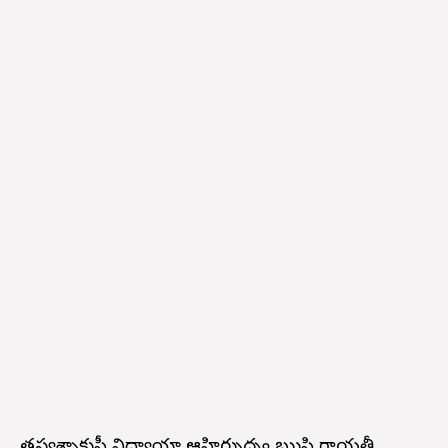
తస్యశ్చాక్షుషీ విద్యాయా ఆహిర్భుధ్న్య ఋషి గాయత్రీ