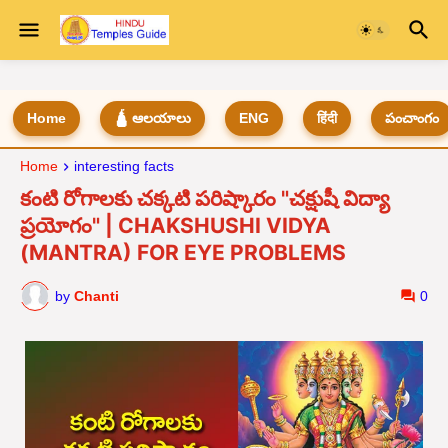
Home
🛕 ఆలయాలు
ENG
हिंदी
పంచాంగం
Home
interesting facts
కంటి రోగాలకు చక్కటి పరిష్కారం "చక్షుషీ విద్యా
ప్రయోగం" | CHAKSHUSHI VIDYA
(MANTRA) FOR EYE PROBLEMS
by
Chanti
0