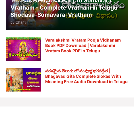
16 సోమవారాల వ్రతవిధానం | 16 Somavara
Vratham - Complete Vratham in Telugu -
Shodasa-Somavara-Vratham
by
Chanti
Varalakshmi Vratam Pooja Vidhanam
Book PDF Download | Varalakshmi
Vratam Book PDF in Telugu
సరళమైన తెలుగు లో సంపూర్ణ భగవద్గీత |
Bhagavad Gita Complete Slokas With
Meaning Free Audio Download in Telugu