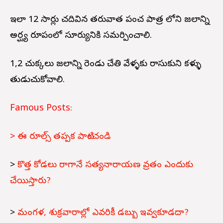
ఇలా 12 సార్లు చదివిన తరువాత పంచ పాత్ర లోని జలాన్ని
అర్ఘ్య రూపంలో సూర్యునికి సమర్పించాలి.
1,2 చుక్కలు జలాన్ని రెండు చేతి వేళ్ళకు రాసుకుని కళ్ళు
తుడుచుకోవాలి.
Famous Posts:
>
ఈ రూల్స్ తప్పక పాటించండి
>
కొత్త కోడలు రాగానే సత్యనారాయణ వ్రతం ఎందుకు
చేయిస్తారు?
>
మంగళ, శుక్రవారాల్లో ఎవరికీ డబ్బు ఇవ్వకూడదా?