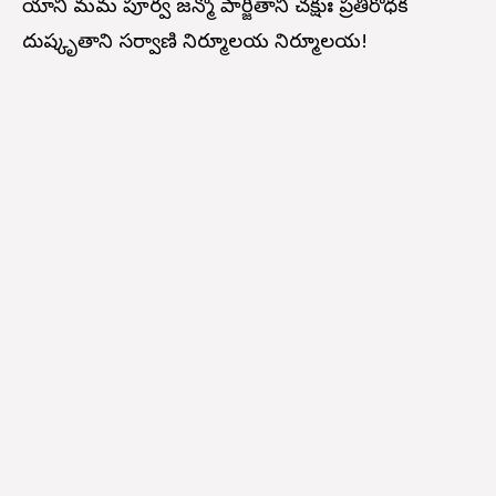
యాని మమ పూర్వ జన్మో పార్జితాని చక్షుః ప్రతిరోధక
దుష్కృతాని సర్వాణి నిర్మూలయ నిర్మూలయ!