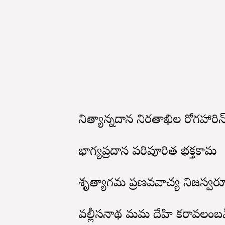
నిత్యాన్నదాన నిరతాఖిల రోగహారిన
భాగ్యప్రదాన పరిపూరిత భక్తకామ
శృత్యాగమ ప్రణవవాచ్య నిజస్వర
వల్లీసనాథ మమ దేహి కరావలంబ