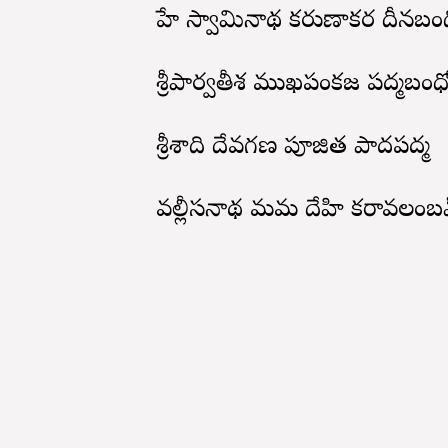
హే స్వామినాథ కరుణాకర దీనబం
శ్రీపార్వతీశ ముఖపంకజ పద్మబంధ
శ్రీశాది దేవగణ పూజిత పాదపద్మ
వల్లీసనాథ మమ దేహి కరావలంబ