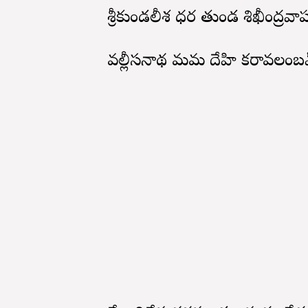
శ్రీకుండలీశ ధర తుండ శిఖీంద్రవా
వల్లీసనాథ మమ దేహి కరావలంబ