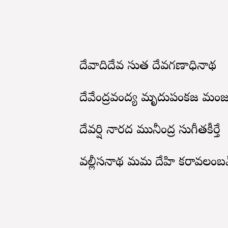
దేవాదిదేవ సుత దేవగణాధినాథ
దేవేంద్రవంద్య మృదుపంకజ మంజ
దేవర్షి నారద మునీంద్ర సుగీతకీర్తే
వల్లీసనాథ మమ దేహి కరావలంబ