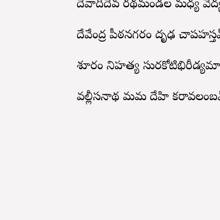
దేవాదిదేవ రథమండల మధ్య వేద్
దేవేంద్ర పీఠనగరం దృఢ చాపహస్త
శూరం నిహత్య సురకోటిభిరీడ్యమ
వల్లీసనాథ మమ దేహి కరావలంబ