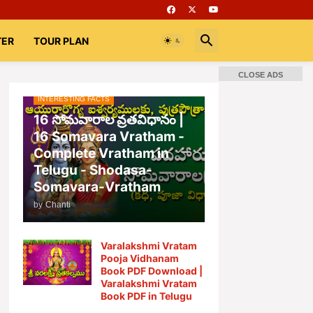
TER
TOUR PLAN
CLOSE ADS
INTERESTING FACTS
📚 Books
Rooms
భగవద్గీత
16 సోమవారాల వ్రతవిధానం |
16 Somavara Vratham -
Complete Vratham in
Telugu - Shodasa-
Somavara-Vratham
by
Chanti
Varalakshmi Vratam
Pooja Vidhanam
Book PDF Download |
Varalakshmi Vratam
Book PDF in Telugu