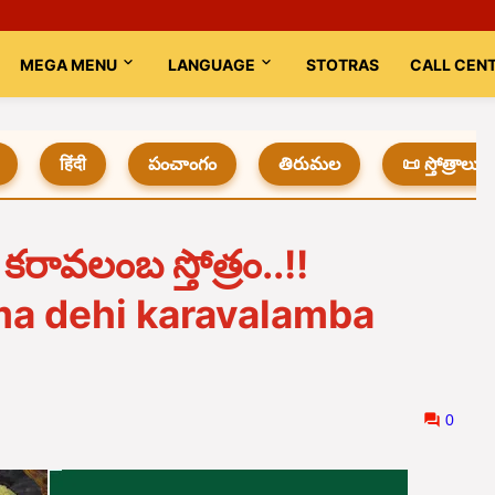
MEGA MENU
LANGUAGE
STOTRAS
CALL CEN
हिंदी
పంచాంగం
తిరుమల
📜 స్తోత్రాలు
రావలంబ స్తోత్రం..!!
ma dehi karavalamba
0