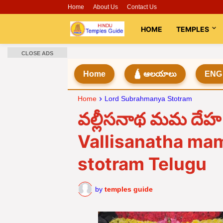
Home
About Us
Contact Us
HOME
TEMPLES
CLOSE ADS
Home
🛕 ఆలయాలు
ENG
Home
Lord Subrahmanya Stotram
వల్లీసనాథ మమ దేహ క
Vallisanatha ma
stotram Telugu
by
temples guide