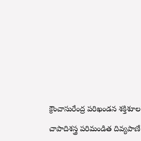
క్రౌంచాసురేంద్ర పరిఖండన శక్తిశూల
చాపాదిశస్త్ర పరిమండిత దివ్యపాణే