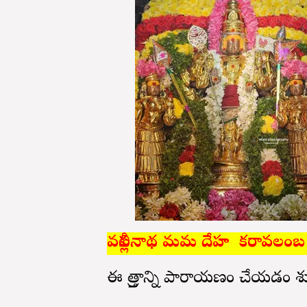
వల్లీసనాథ మమ దేహ కరావలంబ స్త
ఈ స్తోత్రాన్ని పారాయణం చేయడం