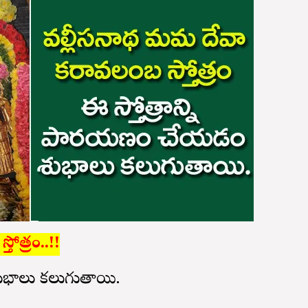
ోత్రం..!!
 శుభాలు కలుగుతాయి.