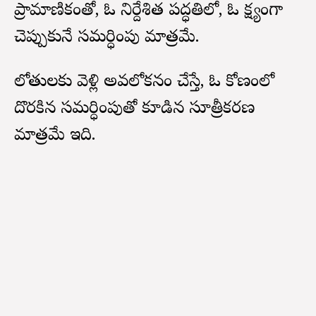
ప్రామాణికంతో, ఓ నిర్దేశిత పద్ధతిలో, ఓ సాక్ష్యంగా
చెప్పుకునే సమర్ధింపు మాత్రమే.
లోతులకు వెళ్లి అవలోకనం చేస్తే, ఓ కోణంలో
దొరకిన సమర్ధింపుతో కూడిన సూత్రీకరణ
మాత్రమే ఇది.