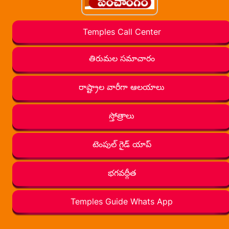
Temples Call Center
తిరుమల సమాచారం
రాష్ట్రాల వారీగా ఆలయాలు
స్తోత్రాలు
టెంపుల్ గైడ్ యాప్
భగవద్గీత
Temples Guide Whats App