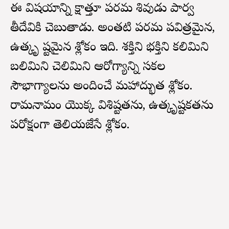
ఈ విషయాన్ని సాక్షాత్తూ పరమ శివుడు పార్వ
తీదేవికి చెబుతాడు. అంతటి పరమ పవిత్రమైన,
ఉత్కృ ష్టమైన శ్లోకం ఇది. శక్తిని భక్తిని కలిమిని
బలిమిని చెలిమిని ఆరోగ్యాన్ని సకల
సౌభాగ్యాలను అందించే మహాద్భుత శ్లోకం.
రామనామం యొక్క విశిష్టతను, ఉత్కృష్టకతను
పరోక్షంగా తెలియజేసే శ్లోకం.