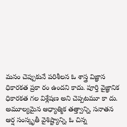
మనం చెప్పుకునే పరిశీలన ఓ శాస్త్ర విజ్ఞాన
సాధికారకత ప్రకా రం ఉందని కాదు. పూర్తి వైజ్ఞానిక
సాధికారకత గల విశ్లేషణ అని చెప్పటమూ కా దు.
అమూల్యమైన ఆధ్యాత్మిక తత్త్వాన్ని, సనాతన
ఆర్ష సంస్కృతీ వైశిష్ట్యాన్ని, ఓ చిన్న