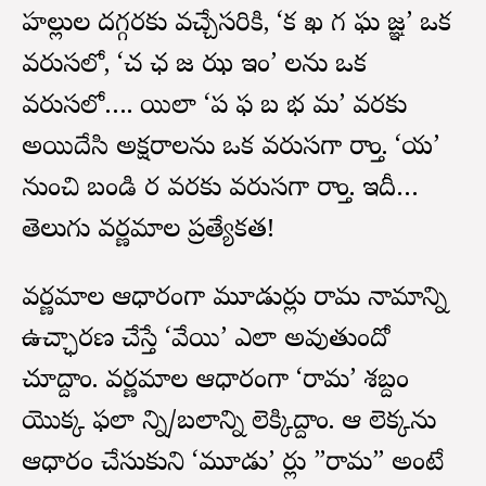
హల్లుల దగ్గరకు వచ్చేసరికి, ‘క ఖ గ ఘ జ్ఞ’ ఒక
వరుసలో, ‘చ ఛ జ ఝ ఇం’ లను ఒక
వరుసలో…. యిలా ‘ప ఫ బ భ మ’ వరకు
అయిదేసి అక్షరాలను ఒక వరుసగా రాస్తాం. ‘య’
నుంచి బండి ర వరకు వరుసగా రాస్తాం. ఇదీ…
తెలుగు వర్ణమాల ప్రత్యేకత!
వర్ణమాల ఆధారంగా మూడుసార్లు రామ నామాన్ని
ఉచ్ఛారణ చేస్తే ‘వేయి’ ఎలా అవుతుందో
చూద్దాం. వర్ణమాల ఆధారంగా ‘రామ’ శబ్దం
యొక్క ఫలా న్ని/బలాన్ని లెక్కిద్దాం. ఆ లెక్కను
ఆధారం చేసుకుని ‘మూడు’ సార్లు ”రామ” అంటే