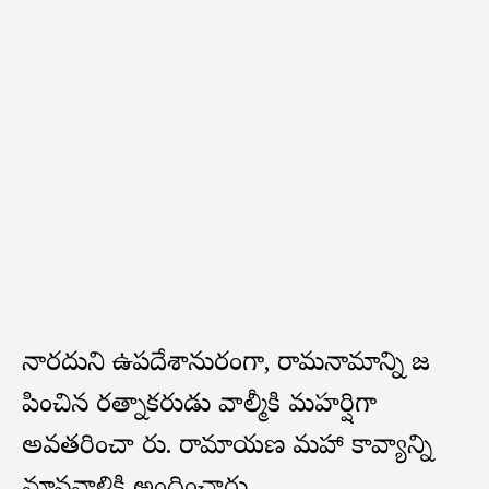
నారదుని ఉపదేశానుసారంగా, రామనామాన్ని జ
పించిన రత్నాకరుడు వాల్మీకి మహర్షిగా
అవతరించా రు. రామాయణ మహా కావ్యాన్ని