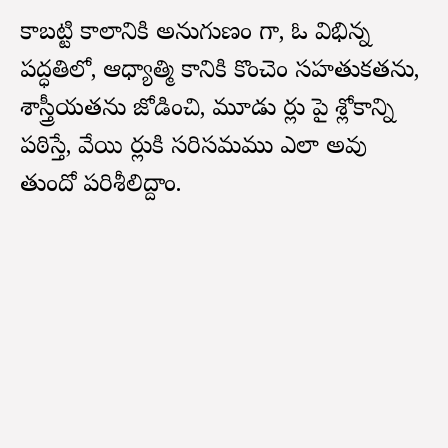
కాబట్టి కాలానికి అనుగుణం గా, ఓ విభిన్న
పద్ధతిలో, ఆధ్యాత్మి కానికి కొంచెం సహతుకతను,
శాస్త్రీయతను జోడించి, మూడు సార్లు పై శ్లోకాన్ని
పఠిస్తే, వేయి సార్లుకి సరిసమము ఎలా అవు
తుందో పరిశీలిద్దాం.