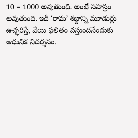
10 = 1000 అవుతుంది. అంటే సహస్రం
అవుతుంది. ఇదీ ‘రామ’ శబ్దాన్ని మూడుసార్లు
ఉచ్ఛరిస్తే, వేయి ఫలితం వస్తుందనేందుకు
ఆధునిక నిదర్శనం.