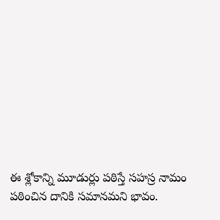
ఈ శ్లోకాన్ని మూడుసార్లు పఠిస్తే సహస్ర నామం
పఠించిన దానికి సమానమని భావం.