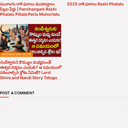
పంచాంగం రాశి ఫలాలు ముహుర్తాలు
2025 రాశి ఫలాలు Rashi Phalalu
పిల్లల పేర్లు | Panchangam Rashi
Phalalu Pillala Perlu Muhurtalu
INTERESTING FACTS
నందీశ్వరుని కొమ్ముల మధ్యనుండే
ఈశ్వర దర్శనం ఎందుకు? ఆ సమయంలో
పఠించాల్సిన శ్లోకం ఏమిటి? Lord
Shiva and Nandi Story Telugu
POST A COMMENT