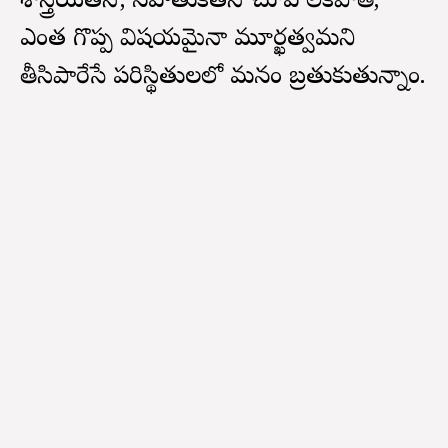
శాస్త్రీయతనో, సహతుకతనో చూప లేకపోతే,
ఎంత గొప్ప విషయమైనా మూర్ఖత్వమని
తీసిపారేసే పరిస్థితులలో మనం బ్రతుకుతున్నాం.