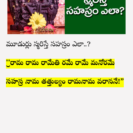
మూడుసార్లు స్మరిస్తే సహస్రం ఎలా..?
''శ్రీరామ రామ రామేతి రమే రామే మనోరమే
సహస్ర నామ తత్తుల్యం రామనామ వరాననే!”