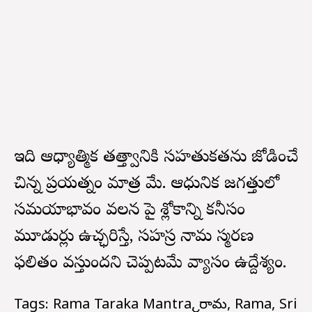
ఇది ఆధ్యాత్మిక తత్త్వానికి సహతుకతను జోడించే
చిన్న ప్రయత్నం మాత్ర మే. ఆధునిక జగత్తులో
సమయాభావం వలన పై శ్లోకాన్ని కనీసం
మూడుసార్లు ఉచ్ఛరిస్తే, సహస్ర నామ స్మరణ
ఫలితం వస్తుందని చెప్పటమే వ్యాసం ఉద్దేశ్యం.
Tags: Rama Taraka Mantra, శ్రీరామ, Rama, Sri