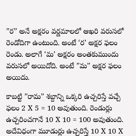
”ర” అనే అక్షరం వర్ణమాలలో ఆఖరి వరుసలో
రెండోదిగా ఉంటుంది. అంటే ‘ర’ అక్షర ఫలం
రెండు. అలాగే ‘మ’ అక్షరం అంతకుముందు
వరుసలో అయిదోది. అంటే ”మ” అక్షర ఫలం
అయిదు.
కాబట్టి ”రామ” శబ్దాన్ని ఒక్కసారి ఉచ్చరిస్తే వచ్చే
ఫలం 2 X 5 = 10 అవుతుంది. రెండుసార్లు
ఉచ్చరించగానే 10 X 10 = 100 అవుతుంది.
అదేవిధంగా మూడుసార్లు ఉచ్చరిస్తే 10 X 10 X