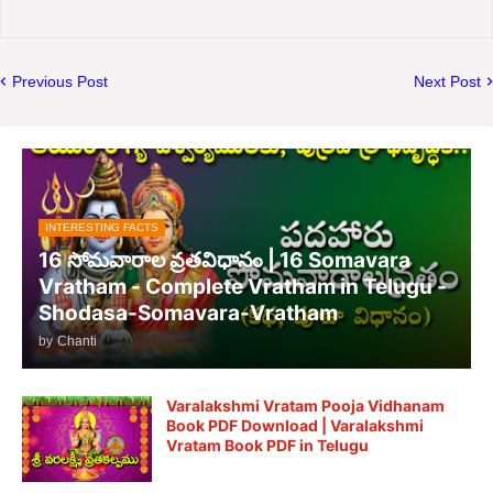
Previous Post
Next Post
INTERESTING FACTS
16 సోమవారాల వ్రతవిధానం | 16 Somavara
Vratham - Complete Vratham in Telugu -
Shodasa-Somavara-Vratham
by
Chanti
Varalakshmi Vratam Pooja Vidhanam
Book PDF Download | Varalakshmi
Vratam Book PDF in Telugu