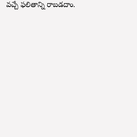
వచ్చే ఫలితాన్ని రాబడదాం.