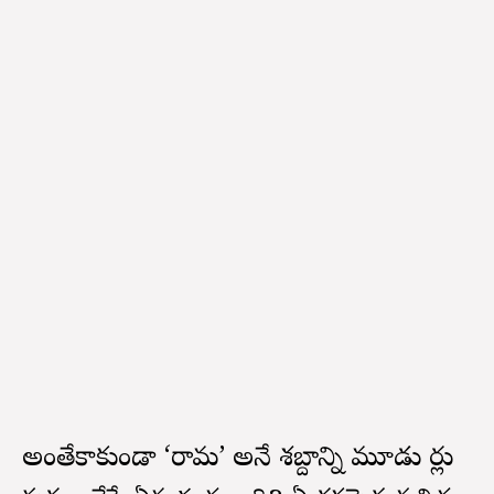
అంతేకాకుండా ‘రామ’ అనే శబ్దాన్ని మూడు సార్లు