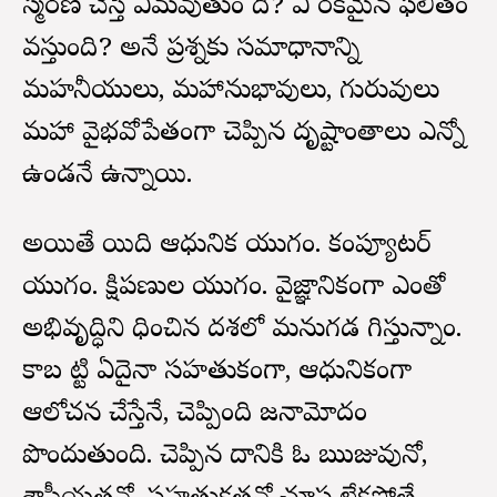
స్మరణ చేస్తే ఏమవుతుం ది? ఏ రకమైన ఫలితం
వస్తుంది? అనే ప్రశ్నకు సమాధానాన్ని
మహనీయులు, మహానుభావులు, గురువులు
మహా వైభవోపేతంగా చెప్పిన దృష్టాంతాలు ఎన్నో
ఉండనే ఉన్నాయి.
అయితే యిది ఆధునిక యుగం. కంప్యూటర్‌
యుగం. క్షిపణుల యుగం. వైజ్ఞానికంగా ఎంతో
అభివృద్ధిని సాధించిన దశలో మనుగడ సాగిస్తున్నాం.
కాబ ట్టి ఏదైనా సహతుకంగా, ఆధునికంగా
ఆలోచన చేస్తేనే, చెప్పింది జనామోదం
పొందుతుంది. చెప్పిన దానికి ఓ ఋజువునో,