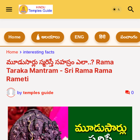
Home
🛕 ఆలయాలు
ENG
हिंदी
పంచాంగం
Home
interesting facts
మూడుసార్లు స్మరిస్తే సహస్రం ఎలా..? Rama
Taraka Mantram - Sri Rama Rama
Rameti
by
temples guide
0