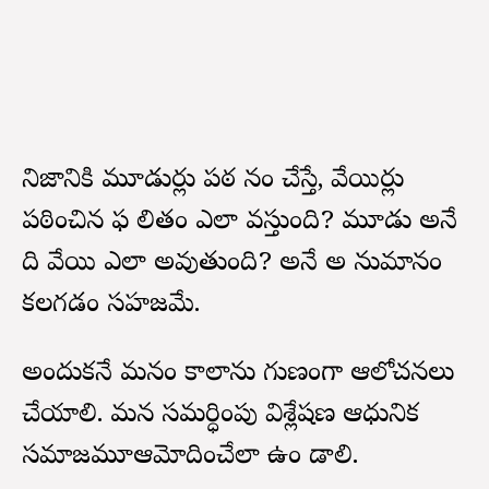
నిజానికి మూడుసార్లు పఠ నం చేస్తే, వేయిసార్లు
పఠించిన ఫ లితం ఎలా వస్తుంది? మూడు అనే
ది వేయి ఎలా అవుతుంది? అనే అ నుమానం
కలగడం సహజమే.
అందుకనే మనం కాలాను గుణంగా ఆలోచనలు
చేయాలి. మన సమర్ధింపు విశ్లేషణ ఆధునిక
సమాజమూఆమోదించేలా ఉం డాలి.