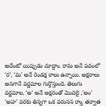
అదేంటో యిప్పుడు చూద్దాం. రామ అనే పదంలో
‘ర’, ‘మ’ అనే రెండక్ష రాలు ఉన్నాయి. అక్షరాలు
అనగానే వర్ణమాల గుర్తొస్తుంది. తెలుగు
వర్ణమాల, ‘అ’ అనే అక్షరంతో మొదలై ,’అం’
‘అహ’ వరకు తిన్నగా ఒక వరుసన రాస్తాం. తర్వాత