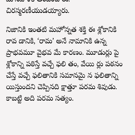
మానవాళికి అందించారు.
చిరస్మరణీయుడయ్యారు.
నిజానికి ఇంతటి మహోన్నత శక్తి ఈ శ్లోకానికి
రావ డానికి, ‘రామ’ అనే నామానికి ఉన్న
ప్రాభవమూ వైభవ మే కారణం. మూడుసార్లు పై
శ్లోకాన్ని పఠిస్తే వచ్చే ఫలి తం, వేయి సార్లు పఠనం
చేస్తే వచ్చే ఫలితానికి సమానమై న ఫలితాన్ని
యిస్తుందని చెప్పినది సాక్షాత్తూ పరమ శివుడు.
కాబట్టి అది పరమ సత్యం.