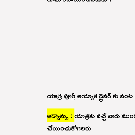
యాత్ర పూర్తీ అయ్యాక డ్రైవర్ కు వంట
అడ్వాన్సు :
యాత్రకు వచ్చే వారు ముం
చేయించుకోగలరు