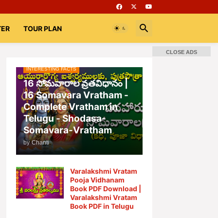
TER
TOUR PLAN
CLOSE ADS
INTERESTING FACTS
📚 Books
Rooms
భగవద్గీత
16 సోమవారాల వ్రతవిధానం |
16 Somavara Vratham -
Complete Vratham in
Telugu - Shodasa-
Somavara-Vratham
by
Chanti
Varalakshmi Vratam
Pooja Vidhanam
Book PDF Download |
Varalakshmi Vratam
Book PDF in Telugu