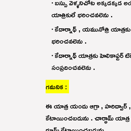
బస్సు వెళ్ళనిచోట అక్కడక్కడ అయ
యాత్రికులే భరించవలెను .
కేదార్నాథ్ , యమునోత్రి యాత్రకు 
భరించవలెను .
కేదార్నాథ్ యాత్రకు హెలికాఫ్టర్ 
సంప్రదించవలెను .
గమనిక :
ఈ యాత్ర యందు ఆగ్రా , హరిద్వార్ , 
కేటాయించబడును . చార్ధామ్ యాత్ర 
రూమ్ కేటాయించబడును .