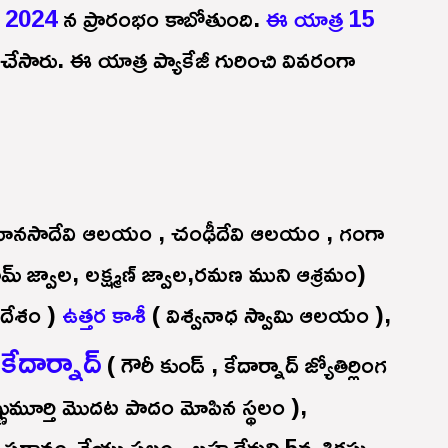
ీ 2024
న ప్రారంభం కాబోతుంది.
ఈ యాత్ర 15
్ చేసారు. ఈ యాత్ర ప్యాకేజీ గురించి వివరంగా
ానసాదేవి ఆలయం , చంఢీదేవి ఆలయం , గంగా
మ్ జ్వాల, లక్ష్మణ్ జ్వాల,రమణ ముని ఆశ్రమం)
రదేశం )
ఉత్తర కాశీ
( విశ్వనాధ స్వామి ఆలయం ),
కేదార్నాద్
,
( గౌరీ కుండ్ , కేదార్నాద్ జ్యోతిర్లింగ
్ణుమూర్తి మొదట పాదం మోపిన స్థలం ),
్రదానం చేయు స్థలం , బ్రహ్మదేవుని 5వ శిరస్సు