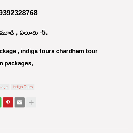
9392328768
ళ్లమూడి , ఏలూరు -5.
kage , indiga tours chardham tour
am packages,
kage
Indiga Tours