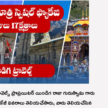
వెల్స్ ప్రొప్రయిటర్ యిండిగ రాజు గురుస్వామి గారు
ాకేజీ వివరాలు తెలియచేసారు, వారు తెలియచేసిన