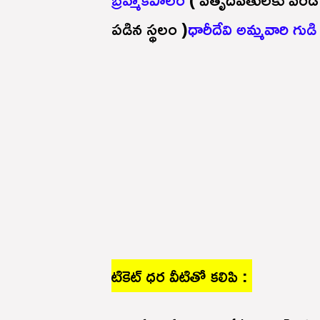
పడిన స్థలం )
ధారీదేవి అమ్మవారి గుడి
టికెట్ ధర వీటితో కలిపి :