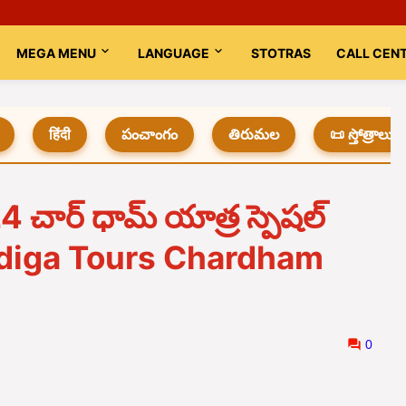
MEGA MENU
LANGUAGE
STOTRAS
CALL CEN
हिंदी
పంచాంగం
తిరుమల
📜 స్తోత్రాలు
24 చార్ ధామ్ యాత్ర స్పెషల్
 Indiga Tours Chardham
0