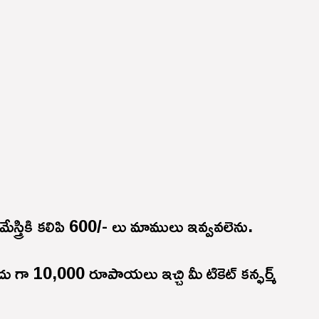
 మేస్త్రికి కలిపి 600/- లు మాములు ఇవ్వవలెను.
దు గా 10,000 రూపాయలు ఇచ్చి మీ టికెట్ కన్ఫర్మ్