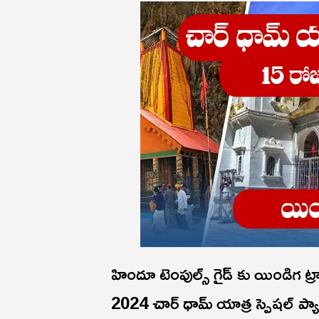
హిందూ టెంపుల్స్ గైడ్ కు యిండిగ ట్రా
2024 చార్ ధామ్ యాత్ర స్పెషల్ ప్య