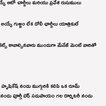
్యే ఆటో చార్జీలు మరియు ప్రవేశ రుసుములు
అయ్యే గుఱ్ఱం లేక డోలీ ఛార్జీలు యాత్రికులే
టికెట్స్ కావాల్సినవారు ముందుగా మేనేజ్ మెంట్ వారితో
హృషికేష్ నందు ముగ్గురికి కలిపి ఒక రూమ్
నందు పూర్తీ బెడ్ సదుపాయం గల డార్మిటరీ నందు