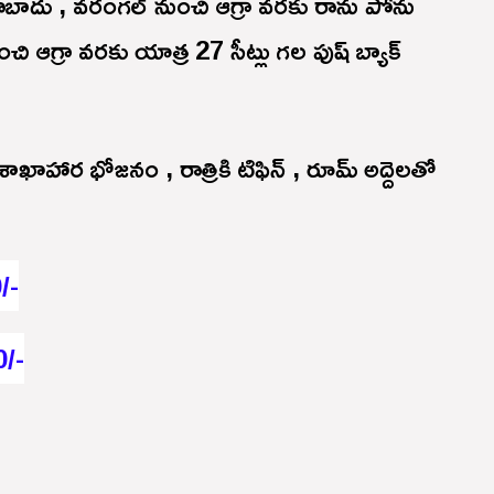
ాదు , వరంగల్ నుంచి ఆగ్రా వరకు రాను పోను
 నుంచి ఆగ్రా వరకు యాత్ర 27 సీట్లు గల పుష్ బ్యాక్
ఖాహార భోజనం , రాత్రికి టిఫిన్ , రూమ్ అద్దెలతో
0/-
0/-