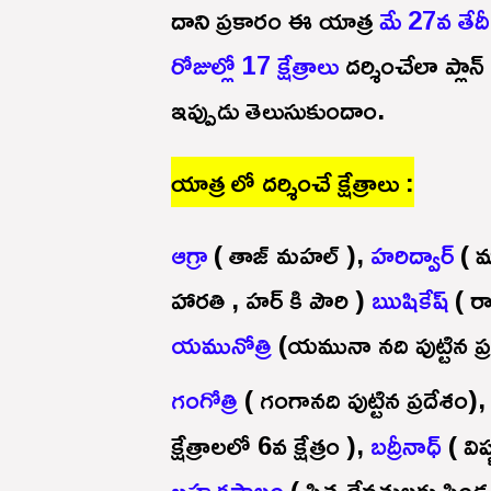
దాని ప్రకారం ఈ యాత్ర
మే 27వ తేద
రోజుల్లో 17 క్షేత్రాలు
దర్శించేలా ప్లాన
ఇప్పుడు తెలుసుకుందాం.
యాత్ర లో దర్శించే క్షేత్రాలు :
ఆగ్రా
( తాజ్ మహల్ ),
హరిద్వార్
( మ
హారతి , హర్ కి పౌరి )
ఋషికేష్
( రా
యమునోత్రి
(యమునా నది పుట్టిన ప్
గంగోత్రి
( గంగానది పుట్టిన ప్రదేశం)
క్షేత్రాలలో 6వ క్షేత్రం ),
బద్రీనాధ్
( విష
బ్రహ్మకపాలం
( పితృదేవతులకు పిండ ప