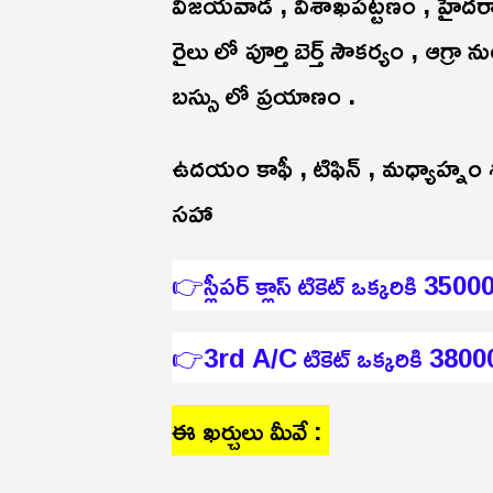
విజయవాడ , విశాఖపట్టణం , హైదరాబ
రైలు లో పూర్తి బెర్త్ సౌకర్యం , ఆగ్రా
బస్సు లో ప్రయాణం .
ఉదయం కాఫీ , టిఫిన్ , మధ్యాహ్నం శా
సహా
👉స్లీపర్ క్లాస్ టికెట్ ఒక్కరికి 3500
👉3rd A/C టికెట్ ఒక్కరికి 3800
ఈ ఖర్చులు మీవే :