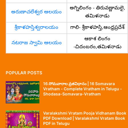
అగ్నిలింగం - తిరువణ్ణామలై,
అరుణాచలేశ్వర ఆలయం
తమిళనాడు
శ్రీకాళహస్తిశ్వరాలయం
గాలి- శ్రీకాళహస్తి,ఆంధ్రప్రదేశ్
ఆకాశ లింగం
నటరాజ స్వామి ఆలయం
-చిదంబరం,తమిళనాడు
POPULAR POSTS
16 సోమవారాల వ్రతవిధానం | 16 Somavara
Vratham - Complete Vratham in Telugu -
Shodasa-Somavara-Vratham
Varalakshmi Vratam Pooja Vidhanam Book
PDF Download | Varalakshmi Vratam Book
PDF in Telugu