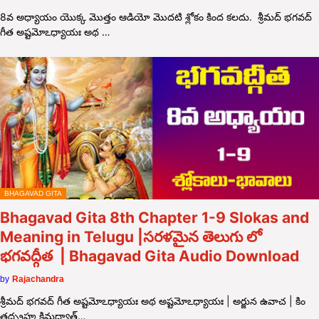
8వ అధ్యాయం యొక్క మొత్తం ఆడియో మొదటి శ్లోకం కింద కలదు. శ్రీమద్ భగవద్
గీత అష్టమోఽధ్యాయః అథ …
BHAGAVAD GITA
Bhagavad Gita 8th Chapter 1-9 Slokas and
Meaning in Telugu |సరళమైన తెలుగు లో
భగవద్గీత | Bhagavad Gita Audio Download
by
Rajachandra
శ్రీమద్ భగవద్ గీత అష్టమోఽధ్యాయః అథ అష్టమోఽధ్యాయః | అర్జున ఉవాచ | కిం
తద్బ్రహ్మ కిమధ్యాత్…