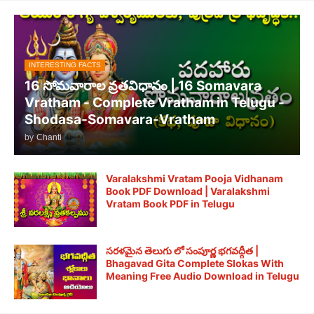
INTERESTING FACTS
16 సోమవారాల వ్రతవిధానం | 16 Somavara
Vratham - Complete Vratham in Telugu -
Shodasa-Somavara-Vratham
by
Chanti
Varalakshmi Vratam Pooja Vidhanam
Book PDF Download | Varalakshmi
Vratam Book PDF in Telugu
సరళమైన తెలుగు లో సంపూర్ణ భగవద్గీత |
Bhagavad Gita Complete Slokas With
Meaning Free Audio Download in Telugu