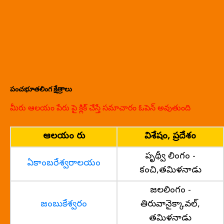
పంచభూతలింగ క్షేత్రాలు
మీరు ఆలయం పేరు పై క్లిక్ చేస్తే సమాచారం ఓపెన్ అవుతుంది
ఆలయం పేరు
విశేషం, ప్రదేశం
పృథ్వీ లింగం -
ఏకాంబరేశ్వరాలయం
కంచి,తమిళనాడు
జలలింగం -
జంబుకేశ్వరం
తిరువానైక్కావల్,
తమిళనాడు