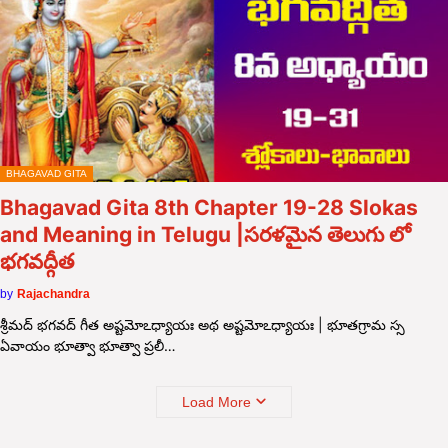
BHAGAVAD GITA
Bhagavad Gita 8th Chapter 19-28 Slokas
and Meaning in Telugu |సరళమైన తెలుగు లో
భగవద్గీత
by
Rajachandra
శ్రీమద్ భగవద్ గీత అష్టమోఽధ్యాయః అథ అష్టమోఽధ్యాయః | భూతగ్రామ స్స
ఏవాయం భూత్వా భూత్వా ప్రలీ…
Load More