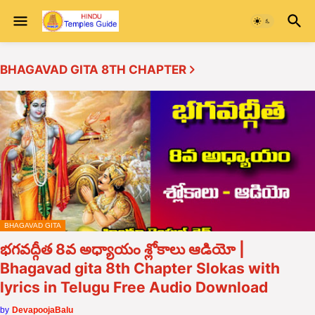
BHAGAVAD GITA 8TH CHAPTER
BHAGAVAD GITA
భగవద్గీత 8వ అధ్యాయం శ్లోకాలు ఆడియో |
Bhagavad gita 8th Chapter Slokas with
lyrics in Telugu Free Audio Download
by
DevapoojaBalu