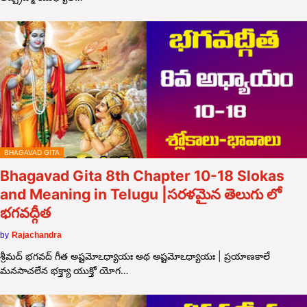
BHAGAVAD GITA
Bhagavad Gita 8th Chapter 10-18 Slokas
and Meaning in Telugu |సరళమైన తెలుగు లో
భగవద్గీత
by
Rajachandra
శ్రీమద్ భగవద్ గీత అష్టమోఽధ్యాయః అథ అష్టమోఽధ్యాయః | ప్రయాణకాలే
మనసాచలేన భక్త్యా యుక్తో యోగ…