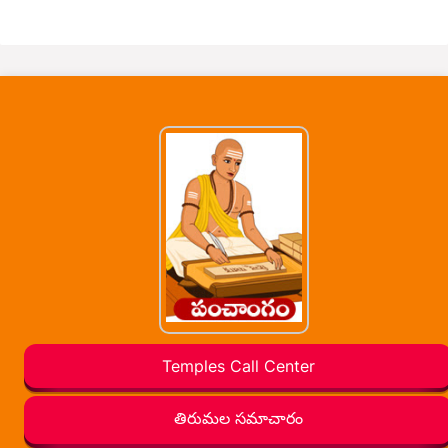
Temples Call Center
తిరుమల సమాచారం