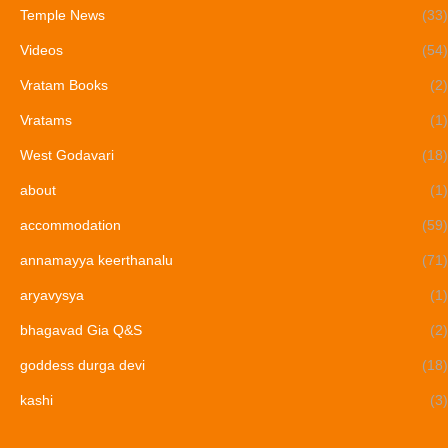
Temple News
(33)
Videos
(54)
Vratam Books
(2)
Vratams
(1)
West Godavari
(18)
about
(1)
accommodation
(59)
annamayya keerthanalu
(71)
aryavysya
(1)
bhagavad Gia Q&S
(2)
goddess durga devi
(18)
kashi
(3)