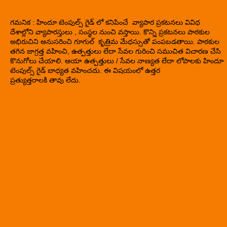
గమనిక : హిందూ టెంపుల్స్ గైడ్ లో కనిపించే వ్యాపార ప్రకటనలు వివిధ
దేశాల్లోని వ్యాపారస్తులు , సంస్థల నుంచి వస్తాయి. కొన్ని ప్రకటనలు పాఠకుల
అభిరుచిని అనుసరించి గూగుల్ కృత్రిమ మేధస్సుతో పంపబడతాయి. పాఠకుల
తగిన జాగ్రత్త వహించి, ఉత్పత్తులు లేదా సేవల గురించి సముచిత విచారణ చేసి
కొనుగోలు చేయాలి. ఆయా ఉత్పత్తులు / సేవల నాణ్యత లేదా లోపాలకు హిందూ
టెంపుల్స్ గైడ్ బాధ్యత వహించదు. ఈ విషయంలో ఉత్తర
ప్రత్యుత్తరాలకి తావు లేదు.