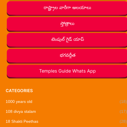
రాష్ట్రాల వారీగా ఆలయాలు
స్తోత్రాలు
టెంపుల్ గైడ్ యాప్
భగవద్గీత
Temples Guide Whats App
CATEGORIES
1000 years old
(18)
108 divya stalam
(17)
18 Shakti Peethas
(28)