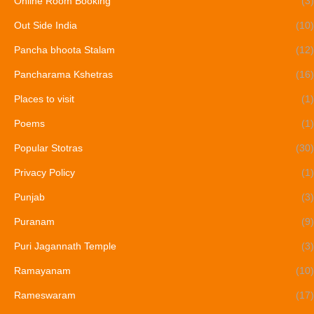
Online Room Booking
(3)
Out Side India
(10)
Pancha bhoota Stalam
(12)
Pancharama Kshetras
(16)
Places to visit
(1)
Poems
(1)
Popular Stotras
(30)
Privacy Policy
(1)
Punjab
(3)
Puranam
(9)
Puri Jagannath Temple
(3)
Ramayanam
(10)
Rameswaram
(17)